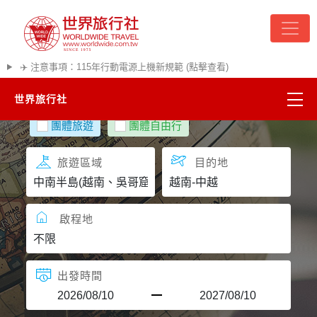
✈️ 注意事項：115年行動電源上機新規範 (點擊查看)
世界旅行社
團體旅遊
團體自由行
精彩越南
旅遊區域
目的地
熱門韓國
超夯日本
啟程地
悠遊美加
出發時間
遊輪河輪