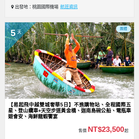
出發地：桃園國際機場
航班資訊
團體
5
天
【易起飛中越雙城奢華5日】不進購物站、全程國際五
星、登山纜車+天空步道黃金橋、迦南島碗公船、電瓶車
遊會安、海鮮龍蝦饗宴
NT$23,500
售價
起