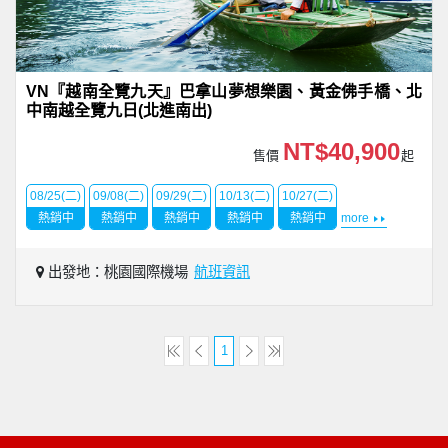
VN『越南全覽九天』巴拿山夢想樂園、黃金佛手橋、北
中南越全覽九日(北進南出)
NT$40,900
售價
起
08/25(二)
09/08(二)
09/29(二)
10/13(二)
10/27(二)
熱銷中
熱銷中
熱銷中
熱銷中
熱銷中
more
出發地：桃園國際機場
航班資訊
1