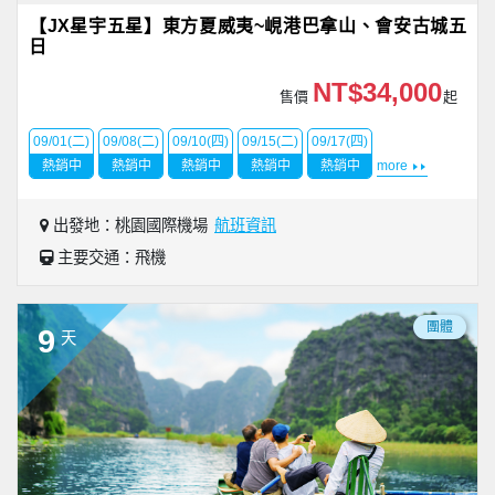
【JX星宇五星】東方夏威夷~峴港巴拿山、會安古城五
日
NT$34,000
售價
起
09/01(二)
09/08(二)
09/10(四)
09/15(二)
09/17(四)
熱銷中
熱銷中
熱銷中
熱銷中
熱銷中
more
出發地：桃園國際機場
航班資訊
主要交通：飛機
團體
9
天