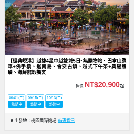
【經典峴港】越捷4星中越雙城5日~無購物站、巴拿山纜
車+佛手橋、迦南島、會安古鎮、越式下午茶+奧黛體
驗、海鮮龍蝦饗宴
NT$20,900
售價
起
09/01(二)
09/15(二)
10/13(二)
熱銷中
熱銷中
熱銷中
出發地：桃園國際機場
航班資訊