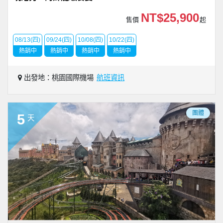
NT$25,900
售價
起
08/13(四)
09/24(四)
10/08(四)
10/22(四)
熱銷中
熱銷中
熱銷中
熱銷中
出發地：桃園國際機場
航班資訊
團體
5
天