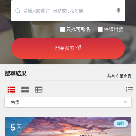
世界臻旅
中東非洲
只找可報名
保證出發
歐洲之旅
開始搜索
頂尖世界
二人成行
搜尋結果
共有
6
筆商品
團體
5
天