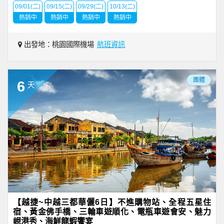
09/01(二)
09/15(二)
09/29(二)
10/13(二)
熱銷中
熱銷中
熱銷中
熱銷中
出發地：桃園國際機場
航班資訊
團體
6
天
【越捷~中越三都華儷6日】不進購物站、全程五星住
宿、黃金佛手橋、三輪車遊順化、電瓶車遊會安、魅力
峴港秀、海鮮龍蝦饗宴