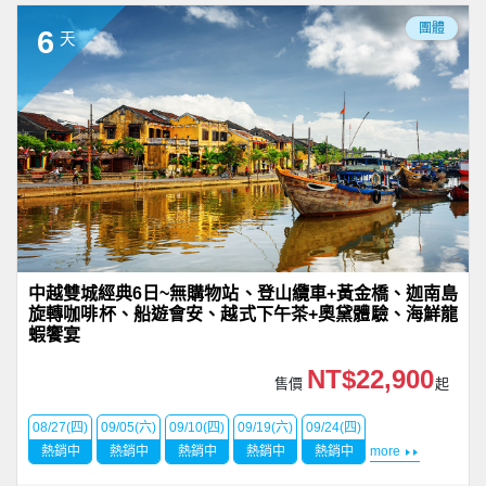
團體
6
天
中越雙城經典6日~無購物站、登山纜車+黃金橋、迦南島
旋轉咖啡杯、船遊會安、越式下午茶+奧黛體驗、海鮮龍
蝦饗宴
NT$22,900
售價
起
08/27(四)
09/05(六)
09/10(四)
09/19(六)
09/24(四)
熱銷中
熱銷中
熱銷中
熱銷中
熱銷中
more