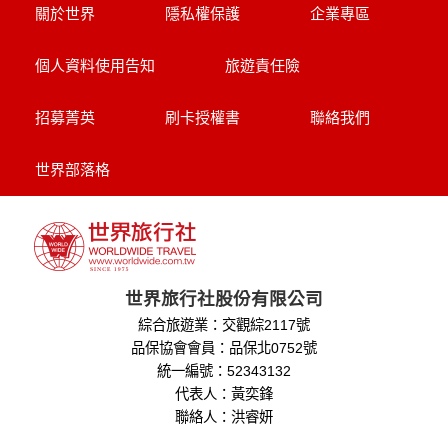
關於世界
隱私權保護
企業專區
個人資料使用告知
旅遊責任險
招募菁英
刷卡授權書
聯絡我們
世界部落格
世界旅行社股份有限公司
綜合旅遊業：交觀綜2117號
品保協會會員：品保北0752號
統一編號：52343132
代表人：黃奕鋒
聯絡人：洪睿妍