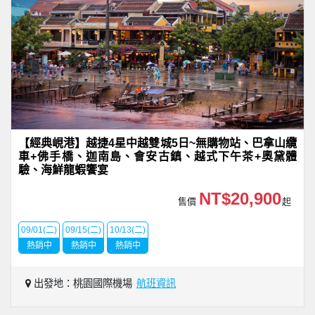
【經典峴港】越捷4星中越雙城5日~無購物站、巴拿山纜
車+佛手橋、迦南島、會安古鎮、越式下午茶+奧黛體
驗、海鮮龍蝦饗宴
NT$20,900
售價
起
09/01(二)
09/15(二)
10/13(二)
熱銷中
熱銷中
熱銷中
出發地：桃園國際機場
航班資訊