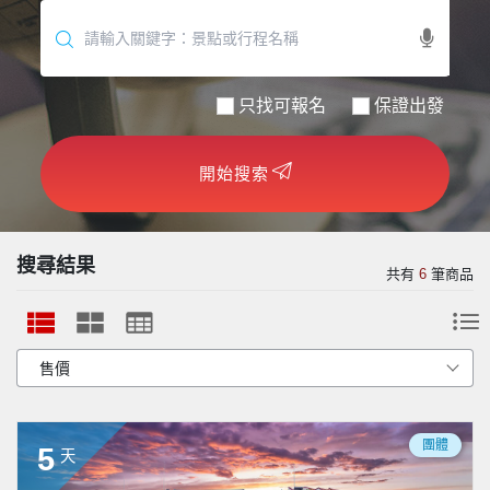
世界臻旅
中東非洲
只找可報名
保證出發
歐洲之旅
開始搜索
頂尖世界
二人成行
搜尋結果
共有
6
筆商品
團體
5
天