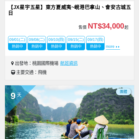
【JX星宇五星】東方夏威夷~峴港巴拿山、會安古城五
日
NT$34,000
售價
起
09/01(二)
09/08(二)
09/10(四)
09/15(二)
09/17(四)
熱銷中
熱銷中
熱銷中
熱銷中
熱銷中
more
出發地：桃園國際機場
航班資訊
主要交通：飛機
團體
9
天