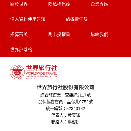
關於世界
隱私權保護
企業專區
個人資料使用告知
旅遊責任險
招募菁英
刷卡授權書
聯絡我們
世界部落格
世界旅行社股份有限公司
綜合旅遊業：交觀綜2117號
品保協會會員：品保北0752號
統一編號：52343132
代表人：黃奕鋒
聯絡人：洪睿妍