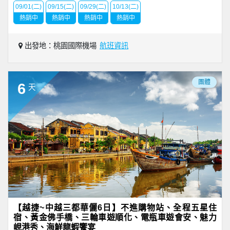
09/01(二)
09/15(二)
09/29(二)
10/13(二)
熱銷中
熱銷中
熱銷中
熱銷中
出發地：桃園國際機場
航班資訊
團體
6
天
【越捷~中越三都華儷6日】不進購物站、全程五星住
宿、黃金佛手橋、三輪車遊順化、電瓶車遊會安、魅力
峴港秀、海鮮龍蝦饗宴