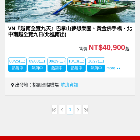
VN『越南全覽九天』巴拿山夢想樂園、黃金佛手橋、北
中南越全覽九日(北進南出)
NT$40,900
售價
起
08/25(二)
09/08(二)
09/29(二)
10/13(二)
10/27(二)
熱銷中
熱銷中
熱銷中
熱銷中
熱銷中
more
出發地：桃園國際機場
航班資訊
1