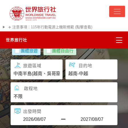
✈️ 注意事項：115年行動電源上機新規範 (點擊查看)
世界旅行社
團體旅遊
團體自由行
精彩越南
旅遊區域
目的地
熱門韓國
超夯日本
啟程地
悠遊美加
出發時間
遊輪河輪