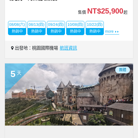
NT$25,900
售價
起
08/08(六)
08/13(四)
09/24(四)
10/08(四)
10/22(四)
熱銷中
熱銷中
熱銷中
熱銷中
熱銷中
more
出發地：桃園國際機場
航班資訊
團體
5
天