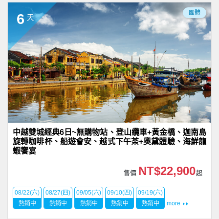
團體
6
天
中越雙城經典6日~無購物站、登山纜車+黃金橋、迦南島
旋轉咖啡杯、船遊會安、越式下午茶+奧黛體驗、海鮮龍
蝦饗宴
NT$22,900
售價
起
08/22(六)
08/27(四)
09/05(六)
09/10(四)
09/19(六)
熱銷中
熱銷中
熱銷中
熱銷中
熱銷中
more