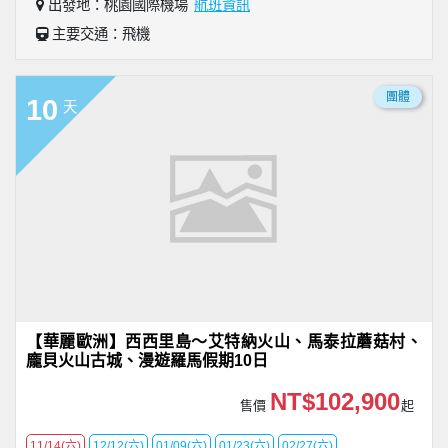
出發地：桃園國際機場
航班資訊
主要交通：飛機
團體
10
天
【華麗歐洲】西西里島～艾特納火山、馬泰拉蘑菇村、
龐貝火山古城、漫遊羅馬假期10日
NT$102,900
售價
起
11/14(六)
12/12(六)
01/09(六)
01/23(六)
02/27(六)