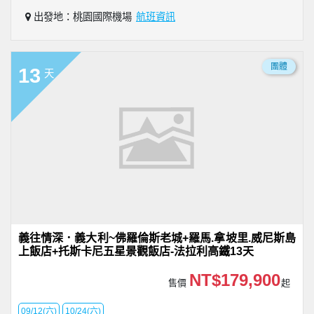
出發地：桃園國際機場
航班資訊
團體
13
天
義往情深．義大利~佛羅倫斯老城+羅馬.拿坡里.威尼斯島
上飯店+托斯卡尼五星景觀飯店-法拉利高鐵13天
NT$179,900
售價
起
09/12(六)
10/24(六)