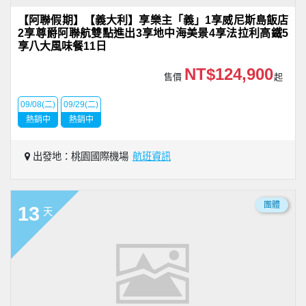
【阿聯假期】【義大利】享樂主「義」1享威尼斯島飯店
2享尊爵阿聯航雙點進出3享地中海美景4享法拉利高鐵5
享八大風味餐11日
NT$124,900
售價
起
09/08(二)
09/29(二)
熱銷中
熱銷中
出發地：桃園國際機場
航班資訊
團體
13
天