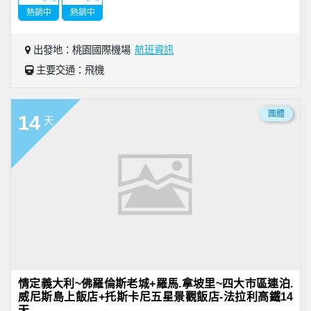
熱銷中
熱銷中
出發地：桃園國際機場
航班資訊
主要交通：飛機
團體
14
天
情定義大利~佛羅倫斯老城+羅馬.拿坡里~四大市區連泊.
威尼斯島上飯店+托斯卡尼五星景觀飯店-法拉利高鐵14
天