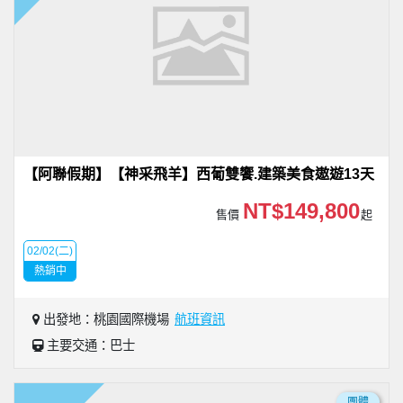
【阿聯假期】【神采飛羊】西葡雙饗.建築美食遨遊13天
NT$149,800
售價
起
02/02(二)
熱銷中
出發地：桃園國際機場
航班資訊
主要交通：巴士
團體