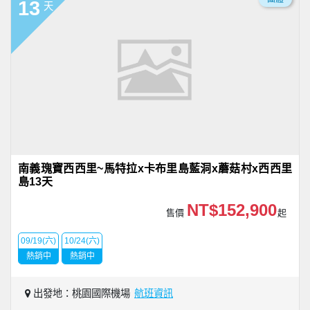
13
天
南義瑰寶西西里~馬特拉x卡布里島藍洞x蘑菇村x西西里
島13天
NT$152,900
售價
起
09/19(六)
10/24(六)
熱銷中
熱銷中
出發地：桃園國際機場
航班資訊