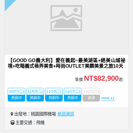
【GOOD GO義大利】愛在義起~最美湖區+絕美山城祕
境+吃喝義式巷弄美食+時尚OUTLET美饌美景之旅10天
NT$82,900
售價
起
10/27(二)
11/03(二)
11/10(二)
11/17(二)
11/21(六)
熱銷中
熱銷中
熱銷中
熱銷中
額滿
more
出發地：桃園國際機場
航班資訊
主要交通：飛機