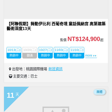
【阿聯假期】舞動伊比利 西葡奇境 童話佩納宮 高第建築
藝術深度13天
NT$124,900
售價
起
10/13(二)
10/20(二)
10/27(二)
11/03(二)
11/10(二)
熱銷中
額滿
熱銷中
熱銷中
熱銷中
more
出發地：桃園國際機場
航班資訊
主要交通：巴士
團體
11
天