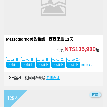
Mezzogiorno美佐喬諾．西西里島 11天
NT$135,900
售價
起
11/18(三)
12/02(三)
12/16(三)
01/01(五)
01/15(五)
熱銷中
熱銷中
熱銷中
熱銷中
熱銷中
more
出發地：桃園國際機場
航班資訊
團體
13
天