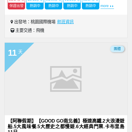
保證出發
熱銷中
熱銷中
熱銷中
熱銷中
more
出發地：桃園國際機場
航班資訊
主要交通：飛機
團體
11
天
【阿聯假期】【GOOD GO南北義】極速高鐵.2大浪漫遊
船.5大風味餐.5大歷史之都慢遊.6大經典門票.卡布里島