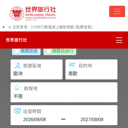
✈️ 注意事項：115年行動電源上機新規範 (點擊查看)
世界旅行社
團體旅遊
團體自由行
精彩越南
旅遊區域
目的地
熱門韓國
超夯日本
啟程地
悠遊美加
出發時間
遊輪河輪