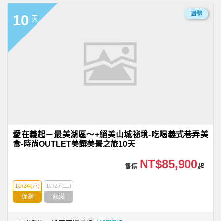
團體
10
天
愛在義起－最美湖區～+絕美山城祕境-吃喝義式巷弄美
食-時尚OUTLET美饌美景之旅10天
NT$85,900
售價
起
10/24(六)
10/27(二)
促銷
額滿