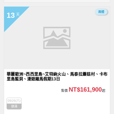
團體
13
天
華麗歐洲~西西里島~艾特納火山、馬泰拉蘑菇村、卡布
里島藍洞、漫遊羅馬假期13日
NT$161,900
售價
起
09/26(六)
額滿