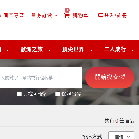
0
同業專區
量身訂做
購物車
登入/註冊
洲
歐洲之旅
頂尖世界
二人成行
開始搜索
只找可報名
保證出發
共有
0
筆商品
排序方式