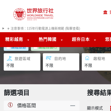
✈️ 注意事項：115年行動電源上機新規範 (點擊查看)
精彩越南
熱門韓國
超夯日本
悠
團體旅遊
團體自由行
旅遊區域
目的地
啟程地
篩選項目
搜尋結
價格區間
顯示模式