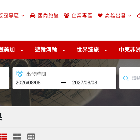
簽證專區
國內旅遊
企業專區
高雄出發
遊美加
遊輪河輪
世界臻旅
中東非
出發時間
果