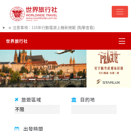
✈️ 注意事項：115年行動電源上機新規範 (點擊查看)
世界旅行社
精彩越南
往前
往後
熱門韓國
超夯日本
旅遊區域
目的地
悠遊美加
遊輪河輪
出發時間