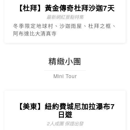
【杜拜】黃金傳奇杜拜沙迦7天
最新網紅景點特集
冬季限定地球村、沙迦⾬屋、杜拜之框、
阿布達比大清真寺
精緻小團
Mini Tour
【美東】紐約費城尼加拉瀑布7
日遊
2人成團 保證出發