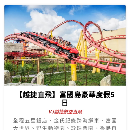
【越捷直飛】富國島豪華度假5
日
VJ越捷航空直飛
全程五星飯店、金氏紀錄跨海纜車、富國
大世界、野生動物園、珍珠樂園、香島自