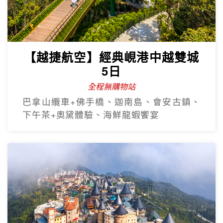
【越捷航空】經典峴港中越雙城
5日
全程無購物站
巴拿山纜車+佛手橋、迦南島、會安古鎮、
下午茶+奧黛體驗、海鮮龍蝦饗宴