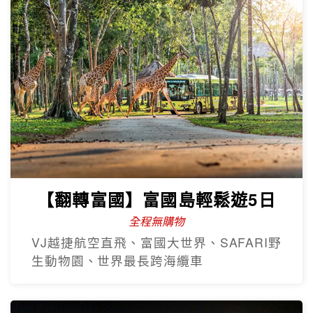
【翻轉富國】富國島輕鬆遊5日
全程無購物
VJ越捷航空直飛、富國大世界、SAFARI野
生動物園、世界最長跨海纜車