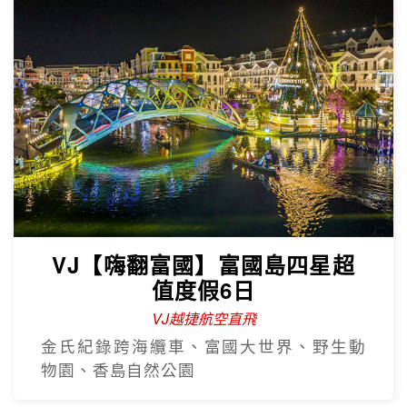
VJ【嗨翻富國】富國島四星超
值度假6日
VJ越捷航空直飛
金氏紀錄跨海纜車、富國大世界、野生動
物園、香島自然公園