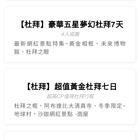
【杜拜】豪華五星夢幻杜拜7天
4人成團
最新網紅景點特集~黃金相框、未來博物
館、杜拜之眼
【杜拜】超值黃金杜拜七日
超高CP值得杜拜行程
杜拜之框、阿布達比大清真寺、冬季限定~
地球村、沙迦網紅景點 -⾬屋