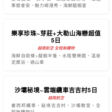
車遊會安、魅力峴港秀、海鮮龍蝦宴
樂享珍珠~芽莊+大勒山海戀超值
5日
越南航空 全程無購物
海鮮自助餐+龍蝦半隻、水陸雙樂園、溫泉
泥漿浴、過山車
沙壩秘境~雲端纜車吉吉村5日
越南航空
番西邦纜車、秘境吉吉村、沙壩教堂、全
程無購物站