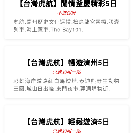
【台灣虎航】閒情釜慶精彩5日
不進保肝
虎航.慶州歷史文化巡禮.松島龍宮雲橋.膠囊
列車.海上纜車.The Bay101.
【台灣虎航】暢遊濟州5日
只進彩妝一站
彩虹海岸道路紅白馬燈塔.泰迪熊野生動物
王國.城山日出峰.東門夜市.蓮洞購物街.
【台灣虎航】輕鬆遊濟5日
只進彩妝一站