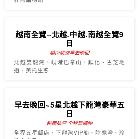
越南全覽~北越.中越.南越全覽9
日
越南航空早去晚回
北越雙龍灣、峴港巴拿山、順化、古芝地
道、美托生態
早去晚回~5星北越下龍灣豪華五
日
越南航空 全程無購物
全程五星飯店、下龍灣VIP船、陸龍灣、珍