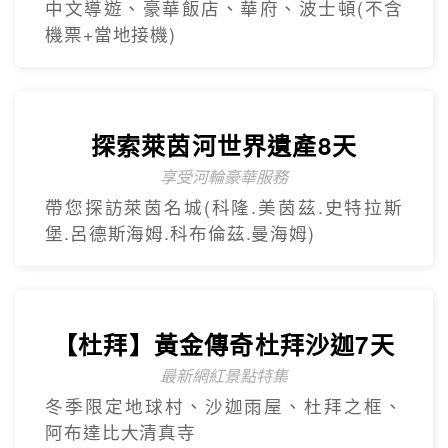
中文導遊、豪華飯店、華府、波士頓(不含
機票+當地接機)
探索萊茵河世界遺產8天
享受河輪豪華服務
帶您探訪萊茵名城(科隆.美茵茲.史特拉斯
堡.呂德斯海姆.科布倫茲.曼海姆)
【杜拜】黃金傳奇杜拜沙迦7天
最新網紅景點特集
冬季限定地球村、沙迦⾬屋、杜拜之框、
阿布達比大清真寺