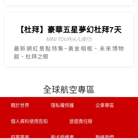
【杜拜】豪華五星夢幻杜拜7天
MINI TOUR(4人成行)
最新網紅景點特集~黃金相框、未來博物
館、杜拜之眼
全球航空專區
關於世界
隱私權保護
企業專區
個人資料使用告知
旅遊責任險
招募菁英
刷卡授權書
聯絡我們