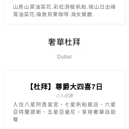
山房山賞油菜花.彩虹游艇帆船.城山日出峰
賞油菜花.倫敦貝果咖啡.海女餐廳.
奢華杜拜
Dubai
【杜拜】尊爵大四喜7日
2人成團
入住八星阿酋皇宮、七星帆船飯店、六星
亞特蘭提斯、五星亞曼尼，享用奢華自助
餐