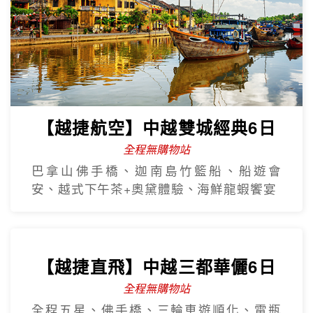
【越捷航空】中越雙城經典6日
全程無購物站
巴拿山佛手橋、迦南島竹籃船、船遊會
安、越式下午茶+奧黛體驗、海鮮龍蝦饗宴
【越捷直飛】中越三都華儷6日
全程無購物站
全程五星、佛手橋、三輪車遊順化、電瓶