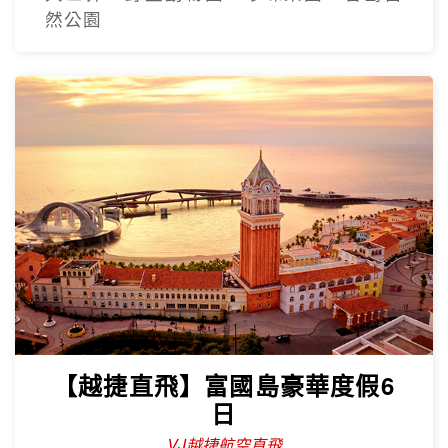
然公園
【越捷直飛】富國島豪華度假6
日
VJ越捷航空直飛