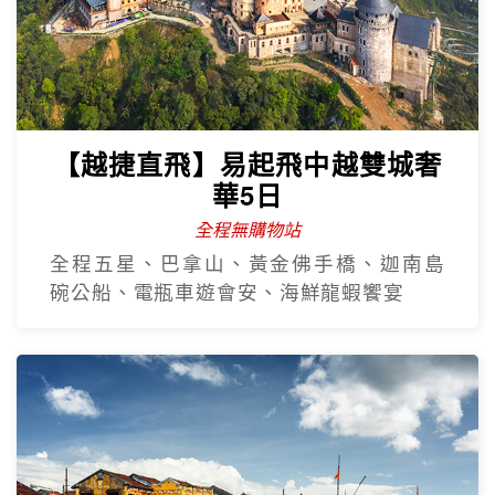
【越捷直飛】易起飛中越雙城奢
華5日
全程無購物站
全程五星、巴拿山、黃金佛手橋、迦南島
碗公船、電瓶車遊會安、海鮮龍蝦饗宴