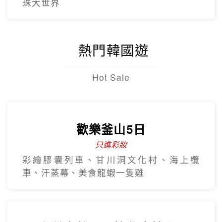
珠大世界
熱門韓國遊
Hot Sale
歡樂釜山5日
只進彩妝
彩繪膠囊列車、甘川洞文化村、海上纜
車、汗蒸幕、美食龍蝦一隻雞