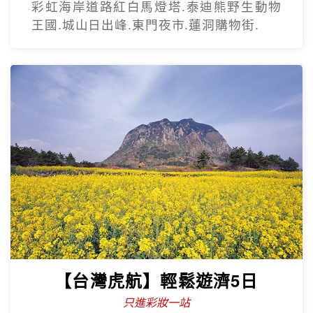
【台灣虎航】閒情釜慶精彩5日
不進保肝
虎航.慶州歷史文化巡禮.松島龍宮雲橋.膠囊
列車.海上纜車.The Bay101.