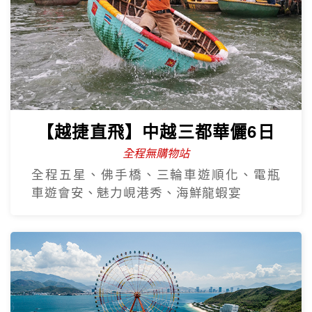
【越捷直飛】中越三都華儷6日
全程無購物站
全程五星、佛手橋、三輪車遊順化、電瓶
車遊會安、魅力峴港秀、海鮮龍蝦宴