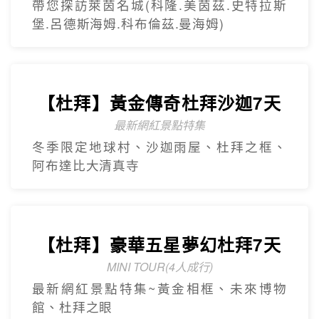
【杜拜】黃金傳奇杜拜沙迦7天
最新網紅景點特集
冬季限定地球村、沙迦⾬屋、杜拜之框、
阿布達比大清真寺
精緻小團
Mini Tour