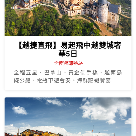
【越捷直飛】易起飛中越雙城奢
華5日
全程無購物站
全程五星、巴拿山、黃金佛手橋、迦南島
碗公船、電瓶車遊會安、海鮮龍蝦饗宴