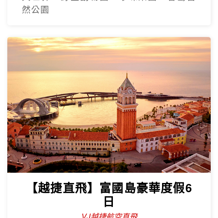
然公園
【越捷直飛】富國島豪華度假6
日
VJ越捷航空直飛