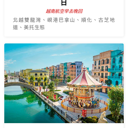
越南全覽~北越.中越.南越全覽9
日
越南航空早去晚回
北越雙龍灣、峴港巴拿山、順化、古芝地
道、美托生態