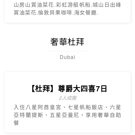
【台灣虎航】暢遊濟州5日
只進彩妝一站
彩虹海岸道路紅白馬燈塔.泰迪熊野生動物
王國.城山日出峰.東門夜市.蓮洞購物街.