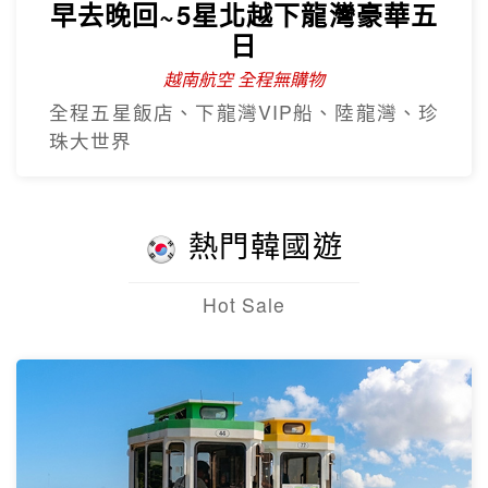
早去晚回~5星北越下龍灣豪華五
日
越南航空 全程無購物
全程五星飯店、下龍灣VIP船、陸龍灣、珍
珠大世界