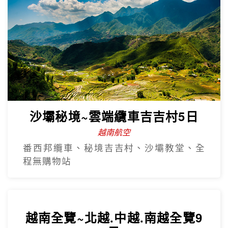
沙壩秘境~雲端纜車吉吉村5日
越南航空
番西邦纜車、秘境吉吉村、沙壩教堂、全
程無購物站