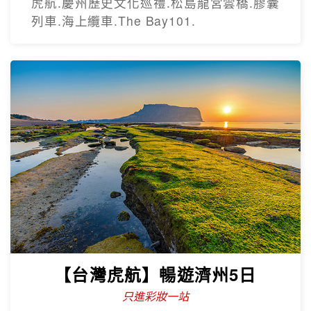
只進彩妝
彩繪膠囊列車、甘川洞文化村、海上纜
車、汗蒸幕、美食龍蝦一隻雞