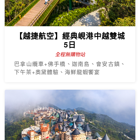
【越捷航空】經典峴港中越雙城
5日
全程無購物站
巴拿山纜車+佛手橋、迦南島、會安古鎮、
下午茶+奧黛體驗、海鮮龍蝦饗宴