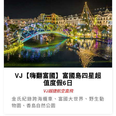
VJ【嗨翻富國】富國島四星超
值度假6日
VJ越捷航空直飛
金氏紀錄跨海纜車、富國大世界、野生動
物園、香島自然公園