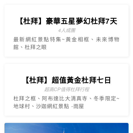
【台灣虎航】輕鬆遊濟5日
只進彩妝一站
山房山賞油菜花.彩虹游艇帆船.城山日出峰
賞油菜花.倫敦貝果咖啡.海女餐廳.
奢華杜拜
Dubai