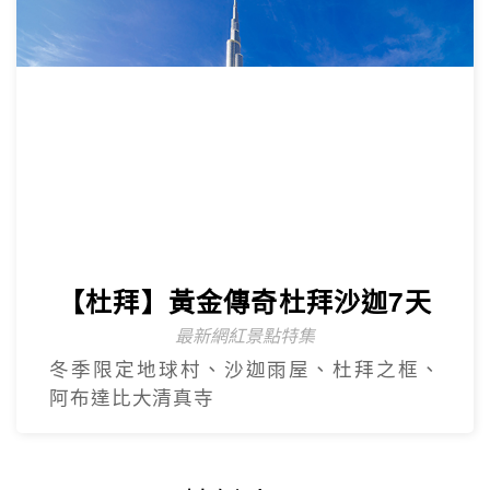
【杜拜】尊爵大四喜7日
2人成團
入住八星阿酋皇宮、七星帆船飯店、六星
亞特蘭提斯、五星亞曼尼，享用奢華自助
餐
【杜拜】豪華五星夢幻杜拜7天
4人成團