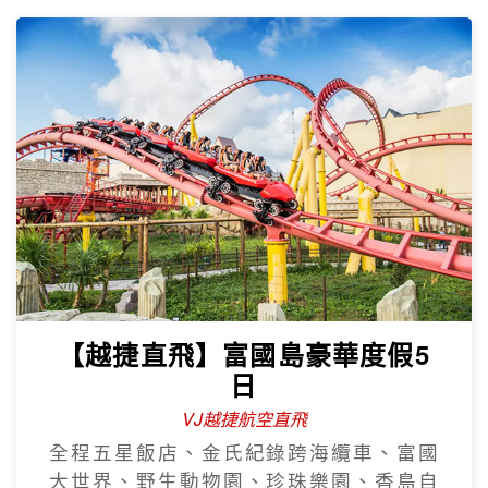
【越捷直飛】富國島豪華度假5
日
VJ越捷航空直飛
全程五星飯店、金氏紀錄跨海纜車、富國
大世界、野生動物園、珍珠樂園、香島自