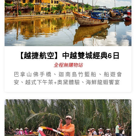
【越捷航空】中越雙城經典6日
全程無購物站
巴拿山佛手橋、迦南島竹籃船、船遊會
安、越式下午茶+奧黛體驗、海鮮龍蝦饗宴