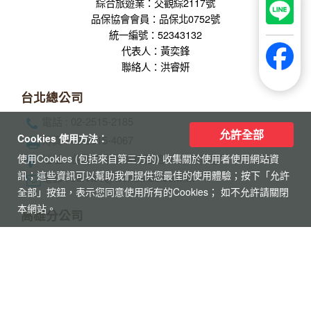
探索萊茵河世界遺產8天
享受河輪豪華服務
帶您探訪萊茵名城(科隆.美茵茲.史特拉斯
堡.呂德斯海姆.科布倫茲.曼海姆)
允許全部
Cookies 使用方法：
使用Cookies (包括來自第三方的) 收集關於使用者使用網站資
訊；這些資訊可以幫助我們提供您最佳的使用體驗；按下「允許
【杜拜】黃金傳奇杜拜沙迦7天
全部」按鈕，表示您同意使用所有的Cookies； 如不允許請關閉
最新網紅景點特集
本網站。
冬季限定地球村、沙迦⾬屋、杜拜之框、
阿布達比大清真寺