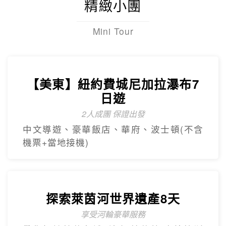
最新網紅景點特集~黃金相框、未來博物
館、杜拜之眼
【杜拜】超值黃金杜拜七日
超高CP值得杜拜行程
杜拜之框、阿布達比大清真寺、冬季限定~
地球村、沙迦網紅景點 -⾬屋