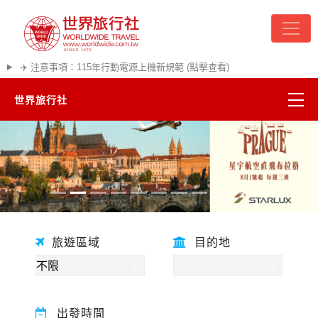
✈️ 注意事項：115年行動電源上機新規範 (點擊查看)
世界旅行社
精彩越南
往前
往後
熱門韓國
超夯日本
旅遊區域
目的地
悠遊美加
遊輪河輪
出發時間