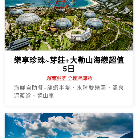
樂享珍珠~芽莊+大勒山海戀超值
5日
越南航空 全程無購物
海鮮自助餐+龍蝦半隻、水陸雙樂園、溫泉
泥漿浴、過山車