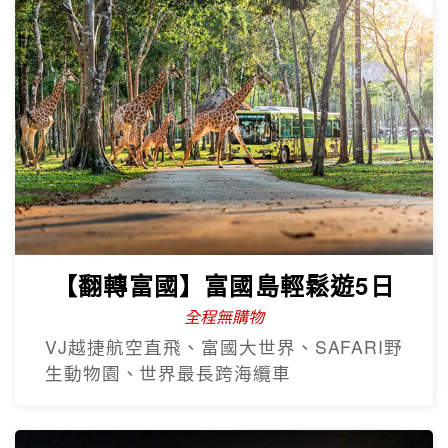
【翻轉富國】富國島輕鬆遊5日
全程無購物
VJ越捷航空直飛、富國大世界、SAFARI野
生動物園、世界最長跨海纜車