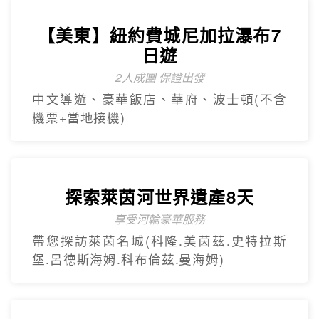
機票+當地接機)
探索萊茵河世界遺產8天
享受河輪豪華服務
帶您探訪萊茵名城(科隆.美茵茲.史特拉斯
堡.呂德斯海姆.科布倫茲.曼海姆)
【杜拜】黃金傳奇杜拜沙迦7天
最新網紅景點特集
冬季限定地球村、沙迦⾬屋、杜拜之框、
阿布達比大清真寺