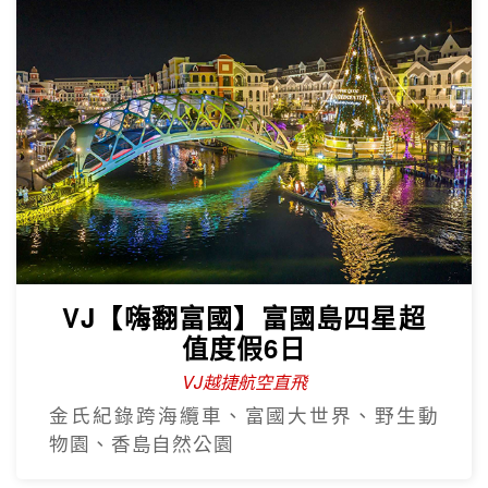
VJ【嗨翻富國】富國島四星超
值度假6日
VJ越捷航空直飛
金氏紀錄跨海纜車、富國大世界、野生動
物園、香島自然公園