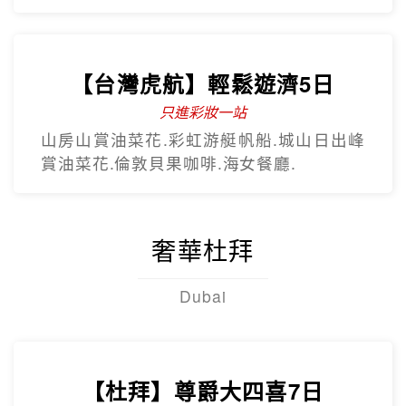
賞油菜花.倫敦貝果咖啡.海女餐廳.
奢華杜拜
Dubai
【杜拜】尊爵大四喜7日
2人成團
入住八星阿酋皇宮、七星帆船飯店、六星
亞特蘭提斯、五星亞曼尼，享用奢華自助
餐