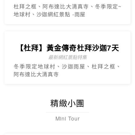
最新網紅景點特集
冬季限定地球村、沙迦⾬屋、杜拜之框、
阿布達比大清真寺
精緻小團
Mini Tour
【美東】紐約費城尼加拉瀑布7
日遊
2人成團 保證出發
中文導遊、豪華飯店、華府、波士頓(不含