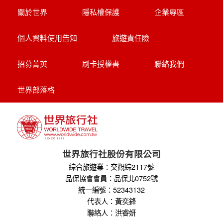
世界部落格
世界旅行社股份有限公司
綜合旅遊業：交觀綜2117號
品保協會會員：品保北0752號
統一編號：52343132
代表人：黃奕鋒
聯絡人：洪睿妍
台北總公司
電話 : 02-2515-2185
傳真 : 02-2515-4067
地址 : 台北市中山區松江路101號7樓之1
電郵 : service@worldwide.com.tw