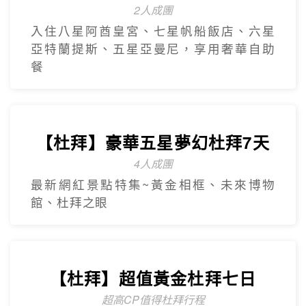
【杜拜】豪華五星夢幻杜拜7天
4人成團
最新網紅景點特集~黃金相框、未來博物
館、杜拜之眼
【杜拜】超值黃金杜拜七日
超高CP值得杜拜行程
杜拜之框、阿布達比大清真寺、冬季限定~
地球村、沙迦網紅景點 -⾬屋
【杜拜】黃金傳奇杜拜沙迦7天