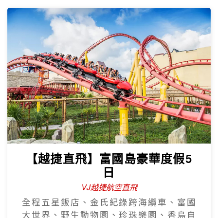
【越捷直飛】富國島豪華度假5
日
VJ越捷航空直飛
全程五星飯店、金氏紀錄跨海纜車、富國
大世界、野生動物園、珍珠樂園、香島自
然公園