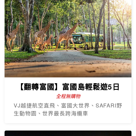
【翻轉富國】富國島輕鬆遊5日
全程無購物
VJ越捷航空直飛、富國大世界、SAFARI野
生動物園、世界最長跨海纜車