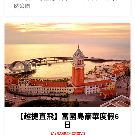
【越捷直飛】富國島豪華度假6
日
VJ越捷航空直飛
五星飯店、最長跨海纜車、太陽香島自然
公園、富國大世界、safari、海鮮痛風餐
精緻越南遊