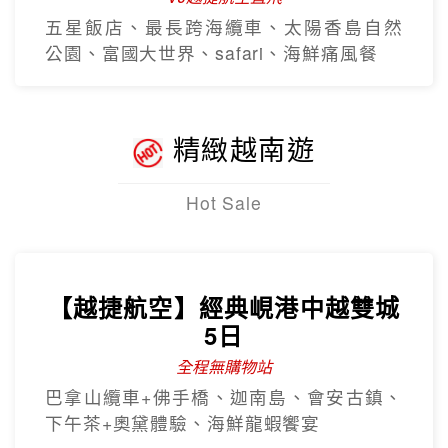
Hot Sale
【越捷航空】經典峴港中越雙城
5日
全程無購物站
巴拿山纜車+佛手橋、迦南島、會安古鎮、
下午茶+奧黛體驗、海鮮龍蝦饗宴
【越捷直飛】易起飛中越雙城奢
華5日
全程無購物站