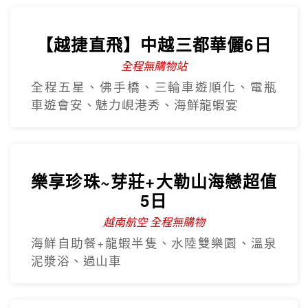
樂享珍珠~芽莊+大勒山海戀超值
5日
越南航空 全程無購物
海鮮自助餐+龍蝦半隻、水陸雙樂園、溫泉
泥漿浴、過山車
沙壩秘境~雲端纜車吉吉村5日
越南航空
番西邦纜車、秘境吉吉村、沙壩教堂、全
程無購物站