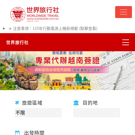
✈️ 注意事項：115年行動電源上機新規範 (點擊查看)
世界旅行社
往前
往後
旅遊區域
目的地
精彩越南
熱門韓國
出發時間
超夯日本
悠遊美加
關鍵字
遊輪河輪