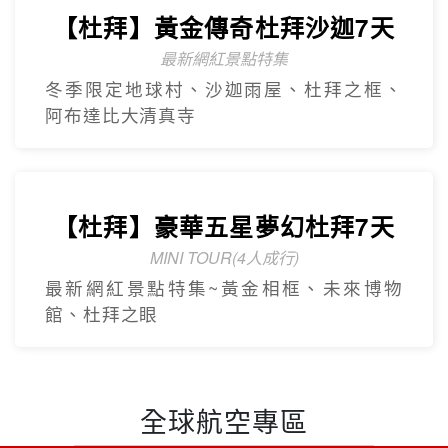
【杜拜】豪華五星夢幻杜拜7天
MINI TOUR(4人成行)
最新網紅景點特集~黃金相框、未來博物
館、杜拜之眼
全球航空專區
關於世界
隱私權保護
企業專區
個人資料使用告知
旅遊責任險
招募菁英
刷卡授權書
聯絡我們