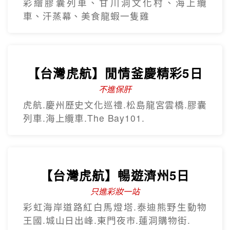
不進保肝
虎航.慶州歷史文化巡禮.松島龍宮雲橋.膠囊
列車.海上纜車.The Bay101.
【台灣虎航】暢遊濟州5日
只進彩妝一站
彩虹海岸道路紅白馬燈塔.泰迪熊野生動物
王國.城山日出峰.東門夜市.蓮洞購物街.
【台灣虎航】輕鬆遊濟5日
只進彩妝一站
山房山賞油菜花.彩虹游艇帆船.城山日出峰