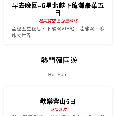
熱門韓國遊
Hot Sale
歡樂釜山5日
只進彩妝
彩繪膠囊列車、甘川洞文化村、海上纜
車、汗蒸幕、美食龍蝦一隻雞
【台灣虎航】閒情釜慶精彩5日