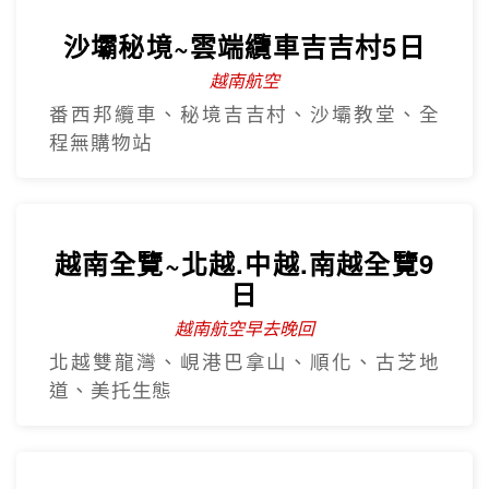
越南全覽~北越.中越.南越全覽9
日
越南航空早去晚回
北越雙龍灣、峴港巴拿山、順化、古芝地
道、美托生態
早去晚回~5星北越下龍灣豪華五
日
越南航空 全程無購物
全程五星飯店、下龍灣VIP船、陸龍灣、珍
珠大世界