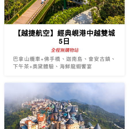
【越捷航空】經典峴港中越雙城
5日
全程無購物站
巴拿山纜車+佛手橋、迦南島、會安古鎮、
下午茶+奧黛體驗、海鮮龍蝦饗宴