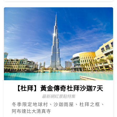
【杜拜】豪華五星夢幻杜拜7天
4人成團
最新網紅景點特集~黃金相框、未來博物
館、杜拜之眼