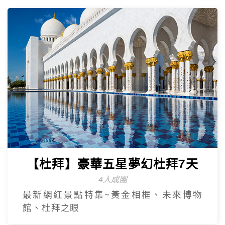
【台灣虎航】輕鬆遊濟5日
只進彩妝一站
山房山賞油菜花.彩虹游艇帆船.城山日出峰
賞油菜花.倫敦貝果咖啡.海女餐廳.
奢華杜拜
Dubai