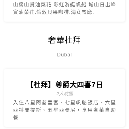
【台灣虎航】暢遊濟州5日
只進彩妝一站
彩虹海岸道路紅白馬燈塔.泰迪熊野生動物
王國.城山日出峰.東門夜市.蓮洞購物街.