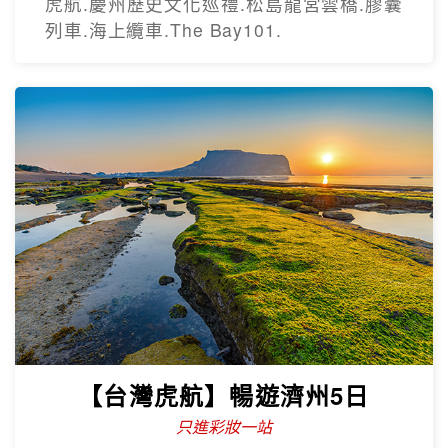
只進彩妝
彩繪膠囊列車、甘川洞文化村、海上纜
車、汗蒸幕、美食龍蝦一隻雞