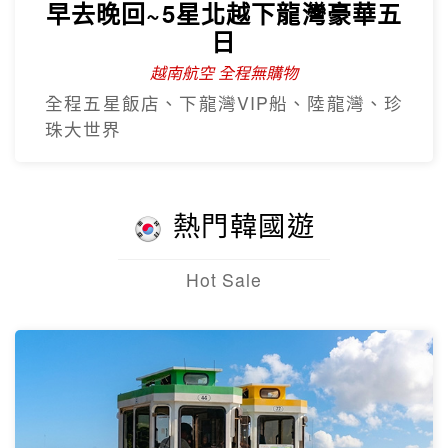
早去晚回~5星北越下龍灣豪華五
日
越南航空 全程無購物
全程五星飯店、下龍灣VIP船、陸龍灣、珍
珠大世界