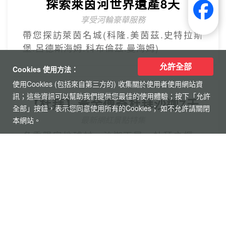
允許全部
Cookies 使用方法：
使用Cookies (包括來自第三方的) 收集關於使用者使用網站資
訊；這些資訊可以幫助我們提供您最佳的使用體驗；按下「允許
【杜拜】黃金傳奇杜拜沙迦7天
全部」按鈕，表示您同意使用所有的Cookies； 如不允許請關閉
最新網紅景點特集
本網站。
冬季限定地球村、沙迦⾬屋、杜拜之框、
阿布達比大清真寺
精緻小團
Mini Tour