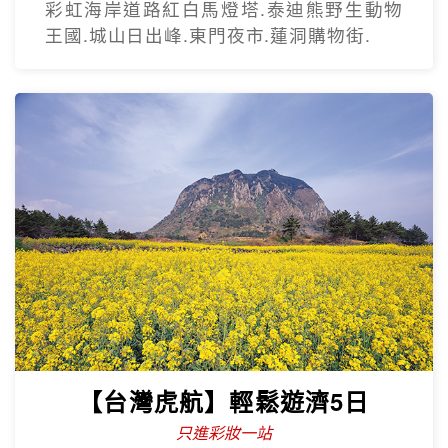
【台灣虎航】閒情釜慶精彩5日
不進保肝
虎航.慶州歷史文化巡禮.松島龍宮雲橋.膠囊
列車.海上纜車.The Bay101.