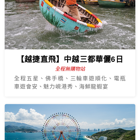
【越捷直飛】中越三都華儷6日
全程無購物站
全程五星、佛手橋、三輪車遊順化、電瓶
車遊會安、魅力峴港秀、海鮮龍蝦宴