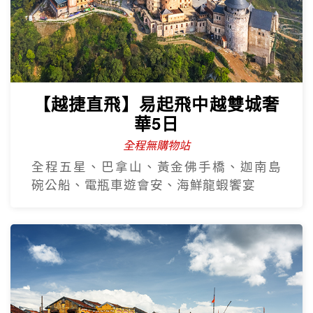
【越捷直飛】易起飛中越雙城奢
華5日
全程無購物站
全程五星、巴拿山、黃金佛手橋、迦南島
碗公船、電瓶車遊會安、海鮮龍蝦饗宴