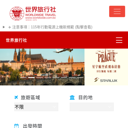
✈️ 注意事項：115年行動電源上機新規範 (點擊查看)
世界旅行社
精彩越南
往前
往後
熱門韓國
超夯日本
旅遊區域
目的地
悠遊美加
遊輪河輪
出發時間