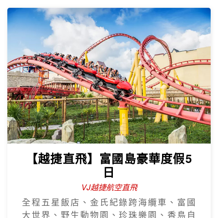
【越捷直飛】富國島豪華度假5
日
VJ越捷航空直飛
全程五星飯店、金氏紀錄跨海纜車、富國
大世界、野生動物園、珍珠樂園、香島自