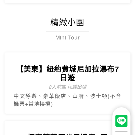
【杜拜】超值黃金杜拜七日
超高CP值得杜拜行程
杜拜之框、阿布達比大清真寺、冬季限定~
地球村、沙迦網紅景點 -⾬屋