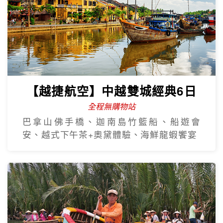
【越捷航空】中越雙城經典6日
全程無購物站
巴拿山佛手橋、迦南島竹籃船、船遊會
安、越式下午茶+奧黛體驗、海鮮龍蝦饗宴