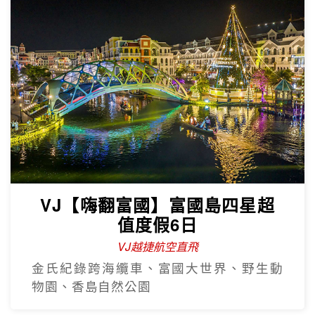
VJ【嗨翻富國】富國島四星超
值度假6日
VJ越捷航空直飛
金氏紀錄跨海纜車、富國大世界、野生動
物園、香島自然公園