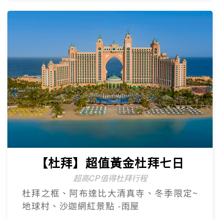
【杜拜】尊爵大四喜7日
2人成團
入住八星阿酋皇宮、七星帆船飯店、六星
亞特蘭提斯、五星亞曼尼，享用奢華自助
餐