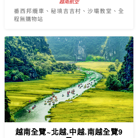
沙壩秘境~雲端纜車吉吉村5日
越南航空
番西邦纜車、秘境吉吉村、沙壩教堂、全
程無購物站