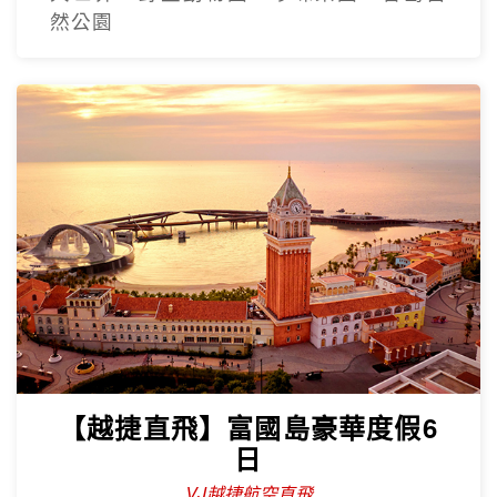
然公園
【越捷直飛】富國島豪華度假6
日
VJ越捷航空直飛