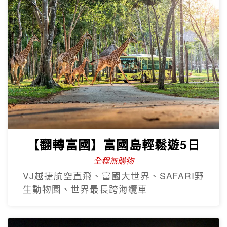
【翻轉富國】富國島輕鬆遊5日
全程無購物
VJ越捷航空直飛、富國大世界、SAFARI野
生動物園、世界最長跨海纜車