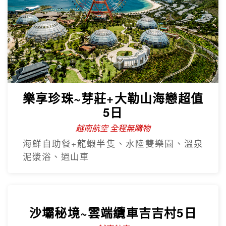
樂享珍珠~芽莊+大勒山海戀超值
5日
越南航空 全程無購物
海鮮自助餐+龍蝦半隻、水陸雙樂園、溫泉
泥漿浴、過山車