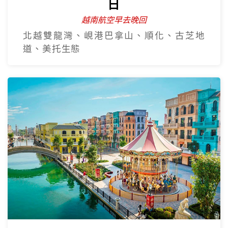
越南全覽~北越.中越.南越全覽9
日
越南航空早去晚回
北越雙龍灣、峴港巴拿山、順化、古芝地
道、美托生態