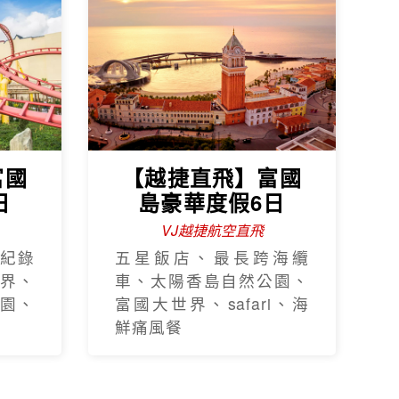
富國
【越捷直飛】富國
日
島豪華度假6日
VJ越捷航空直飛
紀錄
五星飯店、最長跨海纜
界、
車、太陽香島自然公園、
園、
富國大世界、safari、海
鮮痛風餐