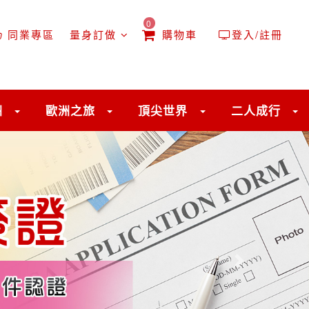
0
同業專區
量身訂做
購物車
登入/註冊
洲
歐洲之旅
頂尖世界
二人成行
往後