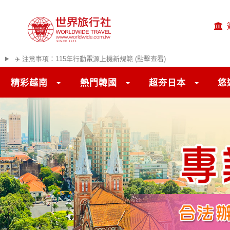
✈️ 注意事項：115年行動電源上機新規範 (點擊查看)
精彩越南
熱門韓國
超夯日本
悠
往前