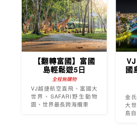
【翻轉富國】富國
V
島輕鬆遊5日
國
全程無購物
VJ越捷航空直飛、富國大
世界、SAFARI野生動物
金
園、世界最長跨海纜車
大
島自