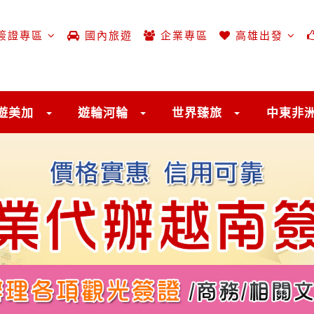
簽證專區
國內旅遊
企業專區
高雄出發
遊美加
遊輪河輪
世界臻旅
中東非