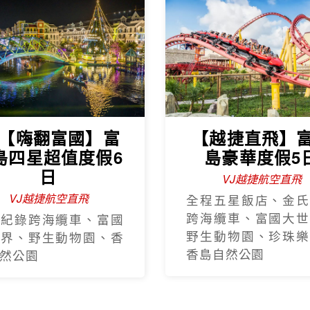
J【嗨翻富國】富
【越捷直飛】
島四星超值度假6
島豪華度假5
日
VJ越捷航空直飛
VJ越捷航空直飛
全程五星飯店、金氏
跨海纜車、富國大世
氏紀錄跨海纜車、富國
野生動物園、珍珠樂
世界、野生動物園、香
香島自然公園
然公園