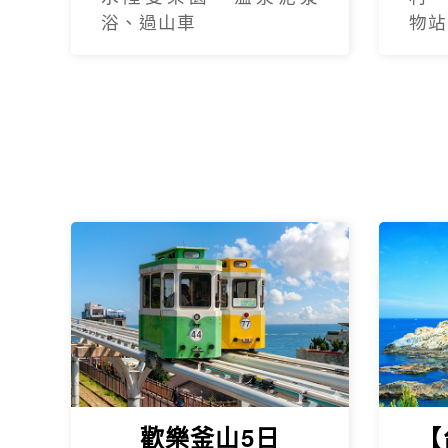
浴、過山車
物站
歡樂釜山5日
【