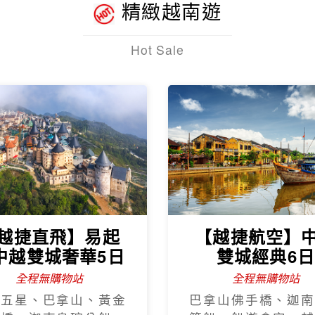
精緻越南遊
Hot Sale
越捷直飛】易起
【越捷航空】
中越雙城奢華5日
雙城經典6
全程無購物站
全程無購物站
程五星、巴拿山、黃金
巴拿山佛手橋、迦南