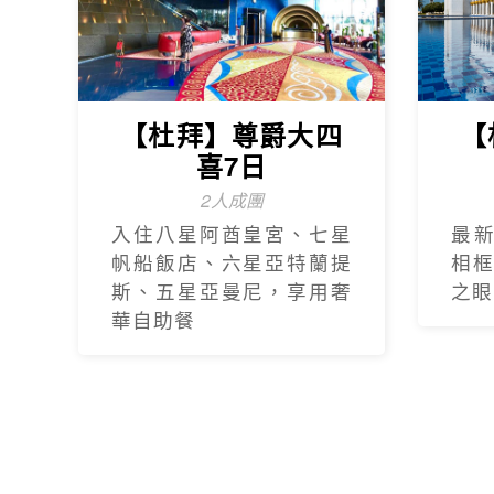
【杜拜】尊爵大四
【
喜7日
2人成團
入住八星阿酋皇宮、七星
最
帆船飯店、六星亞特蘭提
相
斯、五星亞曼尼，享用奢
之眼
華自助餐