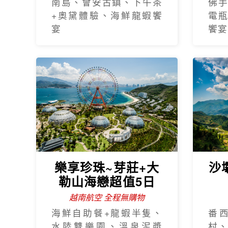
南島、會安古鎮、下午茶
佛
+奧黛體驗、海鮮龍蝦饗
電
宴
饗宴
樂享珍珠~芽莊+大
沙
勒山海戀超值5日
越南航空 全程無購物
海鮮自助餐+龍蝦半隻、
番
水陸雙樂園、溫泉泥漿
村