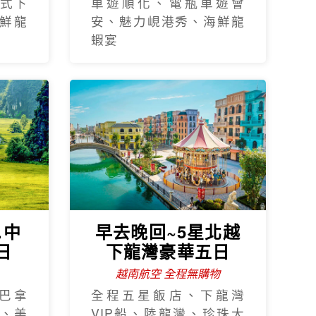
式下
車遊順化、電瓶車遊會
鮮龍
安、魅力峴港秀、海鮮龍
蝦宴
.中
早去晚回~5星北越
日
下龍灣豪華五日
越南航空 全程無購物
巴拿
全程五星飯店、下龍灣
、美
VIP船、陸龍灣、珍珠大