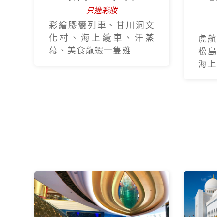
只進彩妝
彩繪膠囊列車、甘川洞文
化村、海上纜車、汗蒸
虎航
幕、美食龍蝦一隻雞
松島
海上纜