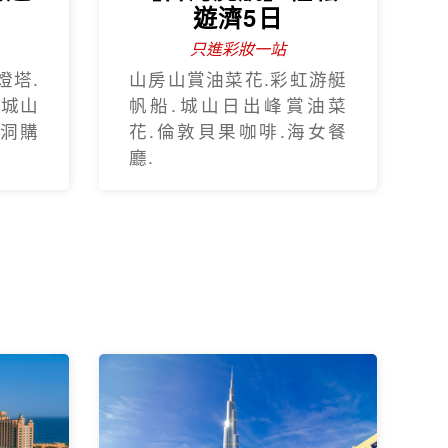
遊濟5日
只進彩妝一站
燈塔.
山房山賞油菜花.彩虹游艇
.城山
帆船.城山日出峰賞油菜
蓮洞購
花.倫敦貝果咖啡.海女餐
廳.