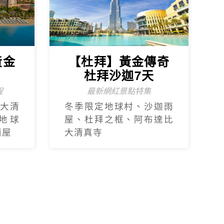
黃金
【杜拜】黃金傳奇
杜拜沙迦7天
程
最新網紅景點特集
大清
冬季限定地球村、沙迦⾬
地球
屋、杜拜之框、阿布達比
⾬屋
大清真寺