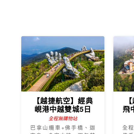
【越捷航空】經典
【
峴港中越雙城5日
飛
全程無購物站
巴拿山纜車+佛手橋、迦
全