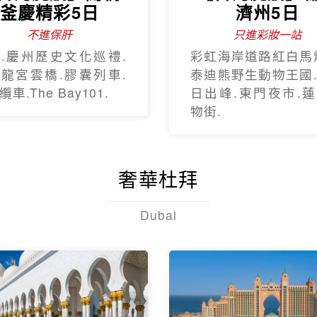
釜慶精彩5日
濟州5日
不進保肝
只進彩妝一站
.慶州歷史文化巡禮.
彩虹海岸道路紅白馬
龍宮雲橋.膠囊列車.
泰迪熊野生動物王國
車.The Bay101.
日出峰.東門夜市.
物街.
奢華杜拜
Dubai