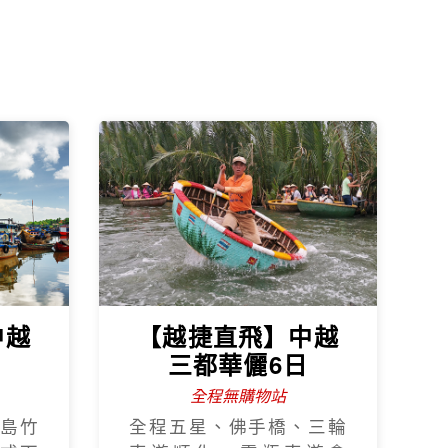
中越
【越捷直飛】中越
日
三都華儷6日
全程無購物站
島竹
全程五星、佛手橋、三輪