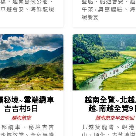
手橋、迦南島碗公船、
籃船、船遊會安、越
瓶車遊會安、海鮮龍蝦
午茶+奧黛體驗、海
蝦饗宴
壩秘境~雲端纜車
越南全覽~北越
吉吉村5日
越.南越全覽9
越南航空
越南航空早去晚回
西邦纜車、秘境吉吉
北越雙龍灣、峴港
、沙壩教堂、全程無購
山、順化、古芝地道