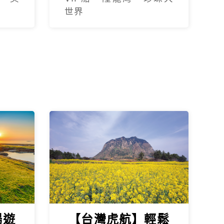
世界
暢遊
【台灣虎航】輕鬆