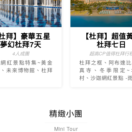
杜拜】豪華五星
【杜拜】超值
夢幻杜拜7天
杜拜七日
4人成團
超高CP值得杜拜行
新網紅景點特集~黃金
杜拜之框、阿布達比
框、未來博物館、杜拜
真寺、冬季限定~
村、沙迦網紅景點 -
精緻小團
Mini Tour