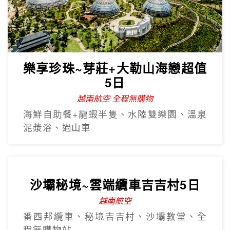
【越捷直飛】中越三都華儷6日
全程無購物站
全程五星、佛手橋、三輪車遊順化、電瓶
車遊會安、魅力峴港秀、海鮮龍蝦宴