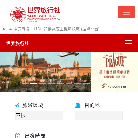
✈️ 注意事項：115年行動電源上機新規範 (點擊查看)
世界旅行社
精彩越南
往前
往後
熱門韓國
超夯日本
旅遊區域
目的地
悠遊美加
遊輪河輪
出發時間