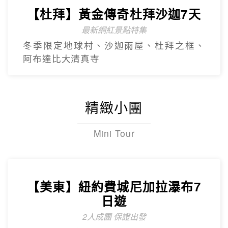
奢華杜拜
Dubai
【杜拜】尊爵大四喜7日
2人成團
入住八星阿酋皇宮、七星帆船飯店、六星
亞特蘭提斯、五星亞曼尼，享用奢華自助
餐
【杜拜】豪華五星夢幻杜拜7天
4人成團