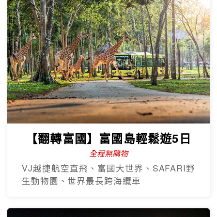
【翻轉富國】富國島輕鬆遊5日
全程無購物
VJ越捷航空直飛、富國大世界、SAFARI野
生動物園、世界最長跨海纜車