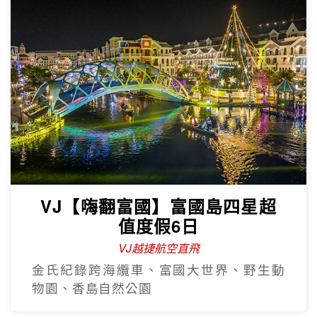
VJ【嗨翻富國】富國島四星超
值度假6日
VJ越捷航空直飛
金氏紀錄跨海纜車、富國大世界、野生動
物園、香島自然公園