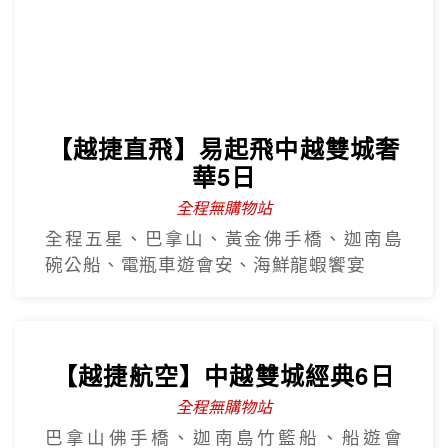
【越捷直飛】易起飛中越雙城奢
華5日
全程無購物站
全程五星、巴拿山、黃金佛手橋、迦南島
碗公船、電瓶車遊會安、海鮮龍蝦饗宴