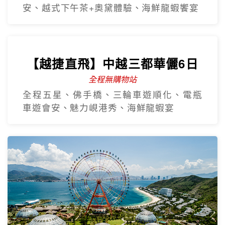
【越捷航空】中越雙城經典6日
全程無購物站
巴拿山佛手橋、迦南島竹籃船、船遊會
安、越式下午茶+奧黛體驗、海鮮龍蝦饗宴