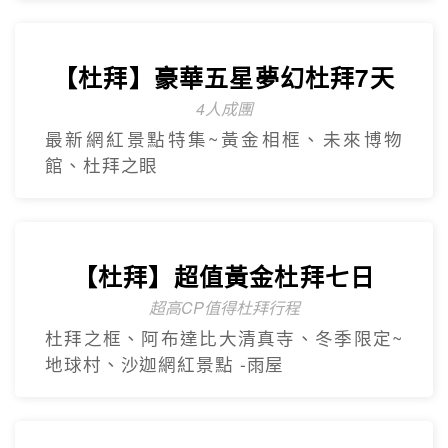
【台灣虎航】暢遊濟州5日
只進彩妝一站
彩虹海岸道路紅白馬燈塔.泰迪熊野生動物
王國.城山日出峰.東門夜市.蓮洞購物街.
【台灣虎航】輕鬆遊濟5日
只進彩妝一站
山房山賞油菜花.彩虹游艇帆船.城山日出峰
賞油菜花.倫敦貝果咖啡.海女餐廳.