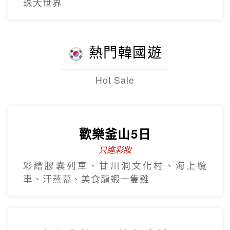
越南航空
番西邦纜車、秘境吉吉村、沙壩教堂、全
程無購物站
越南全覽~北越.中越.南越全覽9
日
越南航空早去晚回
北越雙龍灣、峴港巴拿山、順化、古芝地
道、美托生態