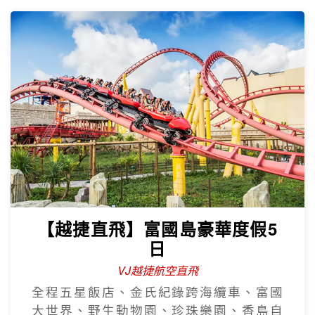
【越捷直飛】富國島豪華度假5
日
VJ越捷航空直飛
全程五星飯店、金氏紀錄跨海纜車、富國
大世界、野生動物園、珍珠樂園、香島自