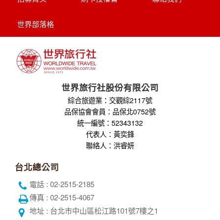
探索萊茵河世界遺產8天
享受河輪豪華服務
帶您探訪萊茵名城(科隆.美茵茲.史特拉斯
堡.呂德斯海姆.科布倫茲.曼海姆)
【杜拜】黃金傳奇杜拜沙迦7天
最新網紅景點特集
冬季限定地球村、沙迦⾬屋、杜拜之框、
阿布達比大清真寺
【杜拜】豪華五星夢幻杜拜7天
MINI TOUR(4人成行)