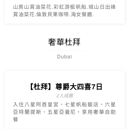
Hot Sale
歡樂釜山5日
只進彩妝
彩繪膠囊列車、甘川洞文化村、海上纜
車、汗蒸幕、美食龍蝦一隻雞
【台灣虎航】閒情釜慶精彩5日
不進保肝
虎航.慶州歷史文化巡禮.松島龍宮雲橋.膠囊
列車.海上纜車.The Bay101.