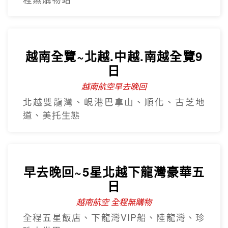
樂享珍珠~芽莊+大勒山海戀超值
5日
越南航空 全程無購物
海鮮自助餐+龍蝦半隻、水陸雙樂園、溫泉
泥漿浴、過山車
沙壩秘境~雲端纜車吉吉村5日