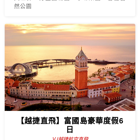
然公園
【越捷直飛】富國島豪華度假6
日
VJ越捷航空直飛