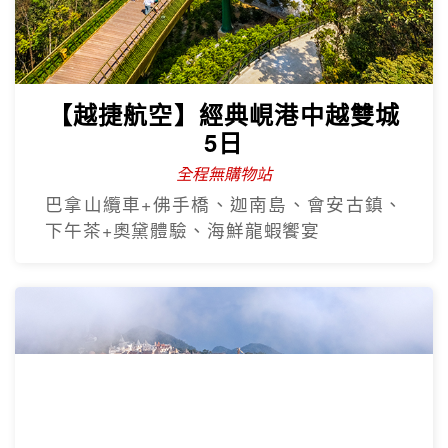
【越捷航空】經典峴港中越雙城
5日
全程無購物站
巴拿山纜車+佛手橋、迦南島、會安古鎮、
下午茶+奧黛體驗、海鮮龍蝦饗宴