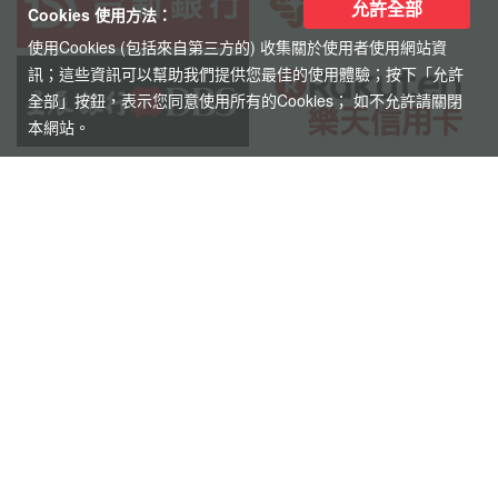
允許全部
Cookies 使用方法：
使用Cookies (包括來自第三方的) 收集關於使用者使用網站資
世界旅行社股份有限公司
訊；這些資訊可以幫助我們提供您最佳的使用體驗；按下「允許
綜合旅遊業：交觀綜2117號
全部」按鈕，表示您同意使用所有的Cookies； 如不允許請關閉
品保協會會員：品保北0752號
本網站。
統一編號：52343132
代表人：黃奕鋒
聯絡人：洪睿妍
台北總公司
電話 : 02-2515-2185
傳真 : 02-2515-4067
地址 : 台北市中山區松江路101號7樓之1
電郵 : service@worldwide.com.tw
高雄分公司
電話：(07)222-1122
傳真：(07)223-4543