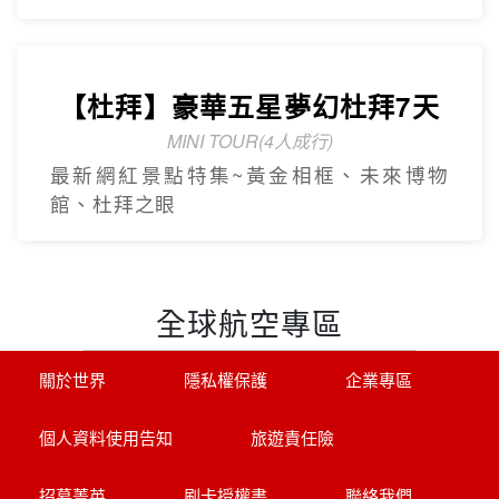
精緻小團
Mini Tour
【美東】紐約費城尼加拉瀑布7
日遊
2人成團 保證出發
中文導遊、豪華飯店、華府、波士頓(不含
機票+當地接機)