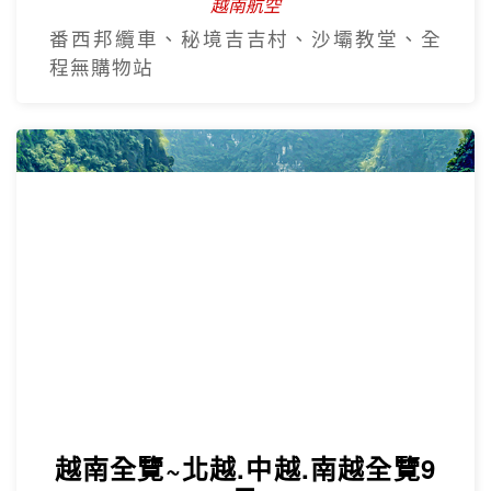
沙壩秘境~雲端纜車吉吉村5日
越南航空
番西邦纜車、秘境吉吉村、沙壩教堂、全
程無購物站