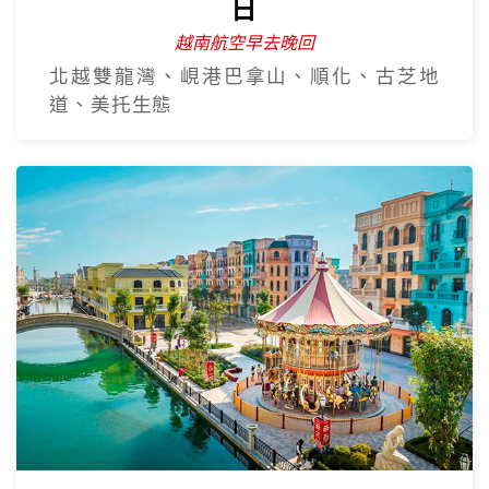
越南全覽~北越.中越.南越全覽9
日
越南航空早去晚回
北越雙龍灣、峴港巴拿山、順化、古芝地
道、美托生態