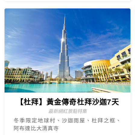
【杜拜】豪華五星夢幻杜拜7天
4人成團
最新網紅景點特集~黃金相框、未來博物
館、杜拜之眼