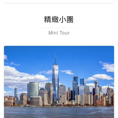
【杜拜】超值黃金杜拜七日
超高CP值得杜拜行程
杜拜之框、阿布達比大清真寺、冬季限定~
地球村、沙迦網紅景點 -⾬屋