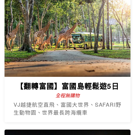
【翻轉富國】富國島輕鬆遊5日
全程無購物
VJ越捷航空直飛、富國大世界、SAFARI野
生動物園、世界最長跨海纜車