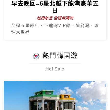
早去晚回~5星北越下龍灣豪華五
日
越南航空 全程無購物
全程五星飯店、下龍灣VIP船、陸龍灣、珍
珠大世界