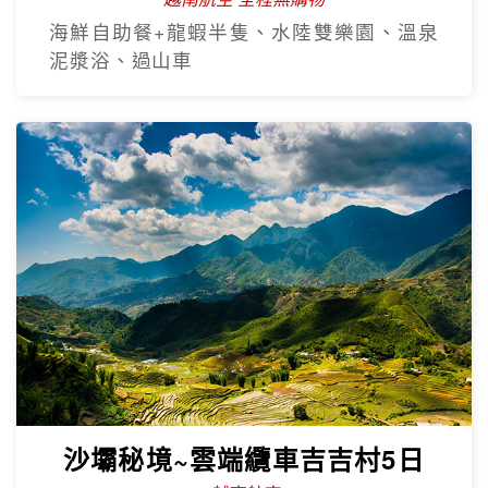
樂享珍珠~芽莊+大勒山海戀超值
5日
越南航空 全程無購物
海鮮自助餐+龍蝦半隻、水陸雙樂園、溫泉
泥漿浴、過山車