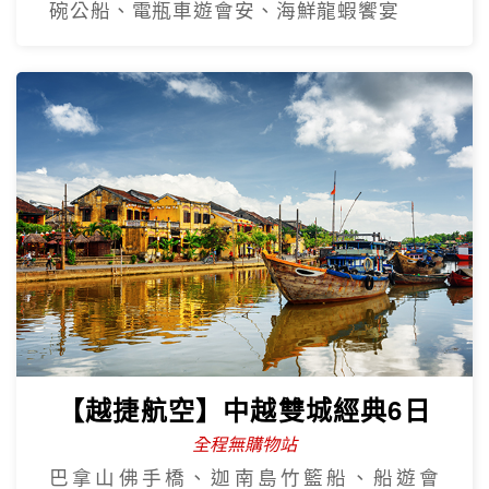
【越捷直飛】易起飛中越雙城奢
華5日
全程無購物站
全程五星、巴拿山、黃金佛手橋、迦南島
碗公船、電瓶車遊會安、海鮮龍蝦饗宴