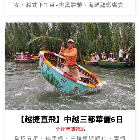
【越捷航空】中越雙城經典6日
全程無購物站
巴拿山佛手橋、迦南島竹籃船、船遊會
安、越式下午茶+奧黛體驗、海鮮龍蝦饗宴