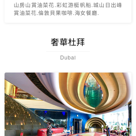
【台灣虎航】暢遊濟州5日
只進彩妝一站
彩虹海岸道路紅白馬燈塔.泰迪熊野生動物
王國.城山日出峰.東門夜市.蓮洞購物街.