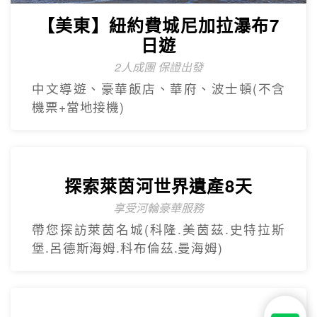
【杜拜】黃金傳奇杜拜沙迦7天
最新網紅景點特集
冬季限定地球村、沙迦⾬屋、杜拜之框、
阿布達比大清真寺
精緻小團
Mini Tour