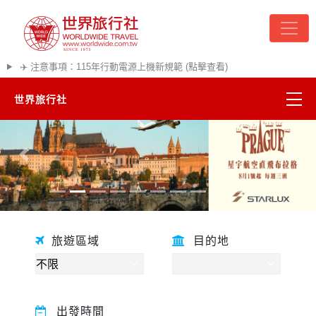
✈️ 注意事項：115年行動電源上機新規範 (點擊查看)
世界旅行社
精彩越南
往前
往後
熱門韓國
超夯日本
旅遊區域
目的地
悠遊美加
遊輪河輪
出發時間