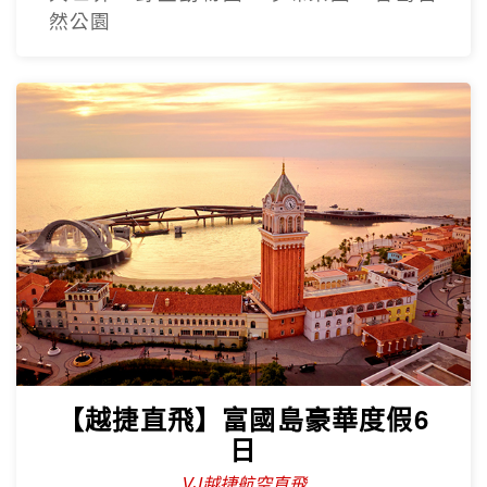
然公園
【越捷直飛】富國島豪華度假6
日
VJ越捷航空直飛