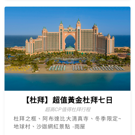
【杜拜】尊爵大四喜7日
2人成團
入住八星阿酋皇宮、七星帆船飯店、六星
亞特蘭提斯、五星亞曼尼，享用奢華自助
餐