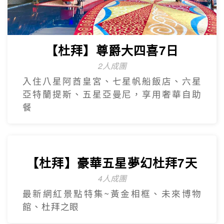
【台灣虎航】輕鬆遊濟5日
只進彩妝一站
山房山賞油菜花.彩虹游艇帆船.城山日出峰
賞油菜花.倫敦貝果咖啡.海女餐廳.
奢華杜拜
Dubai