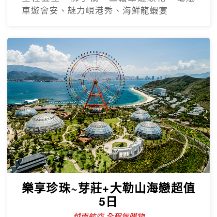
【越捷直飛】中越三都華儷6日
全程無購物站
全程五星、佛手橋、三輪車遊順化、電瓶
車遊會安、魅力峴港秀、海鮮龍蝦宴