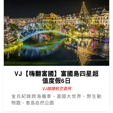
VJ【嗨翻富國】富國島四星超
值度假6日
VJ越捷航空直飛
金氏紀錄跨海纜車、富國大世界、野生動
物園、香島自然公園