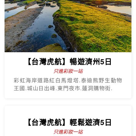
【台灣虎航】閒情釜慶精彩5日
不進保肝
虎航.慶州歷史文化巡禮.松島龍宮雲橋.膠囊
列車.海上纜車.The Bay101.