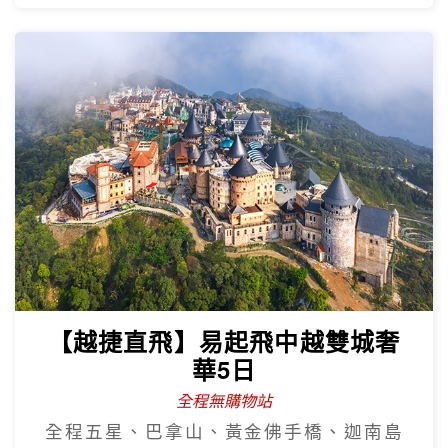
【越捷航空】經典峴港中越雙城
5日
全程無購物站
巴拿山纜車+佛手橋、迦南島、會安古鎮、
下午茶+奧黛體驗、海鮮龍蝦饗宴