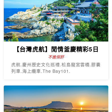
只進彩妝
彩繪膠囊列車、甘川洞文化村、海上纜
車、汗蒸幕、美食龍蝦一隻雞