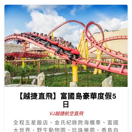
【越捷直飛】富國島豪華度假5
日
VJ越捷航空直飛
全程五星飯店、金氏紀錄跨海纜車、富國
大世界、野生動物園、珍珠樂園、香島自