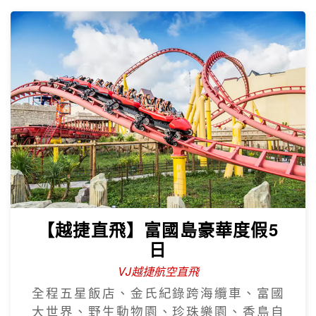
【越捷直飛】富國島豪華度假5
日
VJ越捷航空直飛
全程五星飯店、金氏紀錄跨海纜車、富國
大世界、野生動物園、珍珠樂園、香島自