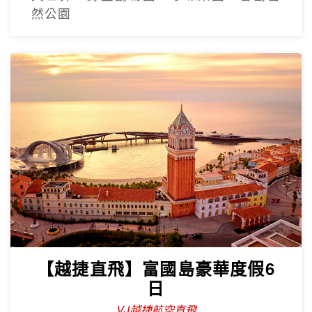
然公園
【越捷直飛】富國島豪華度假6
日
VJ越捷航空直飛