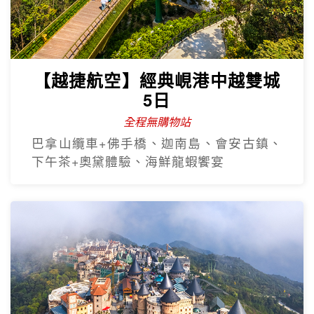
【越捷航空】經典峴港中越雙城
5日
全程無購物站
巴拿山纜車+佛手橋、迦南島、會安古鎮、
下午茶+奧黛體驗、海鮮龍蝦饗宴