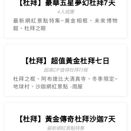
【杜拜】尊爵大四喜7日
2人成團
入住八星阿酋皇宮、七星帆船飯店、六星
亞特蘭提斯、五星亞曼尼，享用奢華自助
餐
【杜拜】豪華五星夢幻杜拜7天
4人成團
最新網紅景點特集~黃金相框、未來博物
館、杜拜之眼