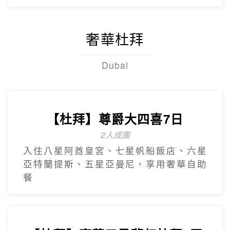
【台灣虎航】輕鬆遊濟5日
只進彩妝一站
山房山賞油菜花.彩虹游艇帆船.城山日出峰
賞油菜花.倫敦貝果咖啡.海女餐廳.
奢華杜拜
Dubai