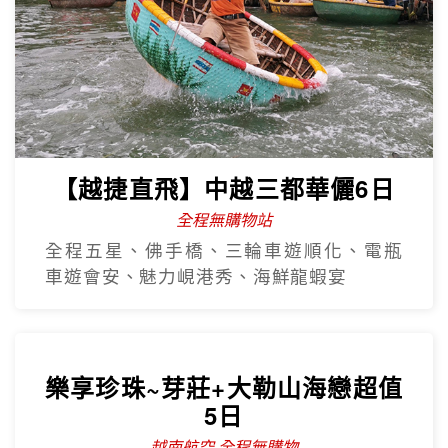
【越捷直飛】中越三都華儷6日
全程無購物站
全程五星、佛手橋、三輪車遊順化、電瓶
車遊會安、魅力峴港秀、海鮮龍蝦宴
樂享珍珠~芽莊+大勒山海戀超值
5日
越南航空 全程無購物