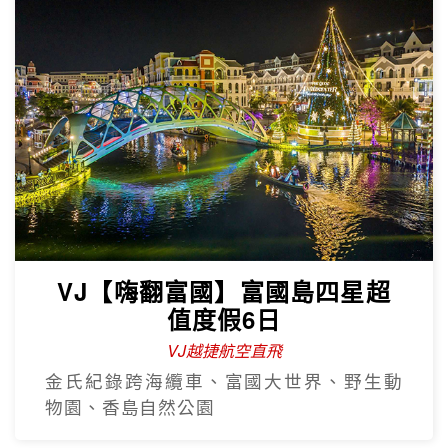
VJ【嗨翻富國】富國島四星超
值度假6日
VJ越捷航空直飛
金氏紀錄跨海纜車、富國大世界、野生動
物園、香島自然公園