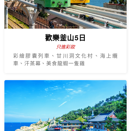
歡樂釜山5日
只進彩妝
彩繪膠囊列車、甘川洞文化村、海上纜
車、汗蒸幕、美食龍蝦一隻雞