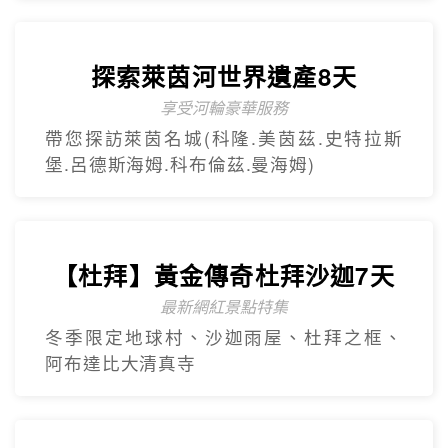
【美東】紐約費城尼加拉瀑布7
日遊
2人成團 保證出發
中文導遊、豪華飯店、華府、波士頓(不含
機票+當地接機)
探索萊茵河世界遺產8天
享受河輪豪華服務
帶您探訪萊茵名城(科隆.美茵茲.史特拉斯
堡.呂德斯海姆.科布倫茲.曼海姆)