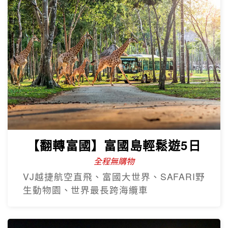
【翻轉富國】富國島輕鬆遊5日
全程無購物
VJ越捷航空直飛、富國大世界、SAFARI野
生動物園、世界最長跨海纜車