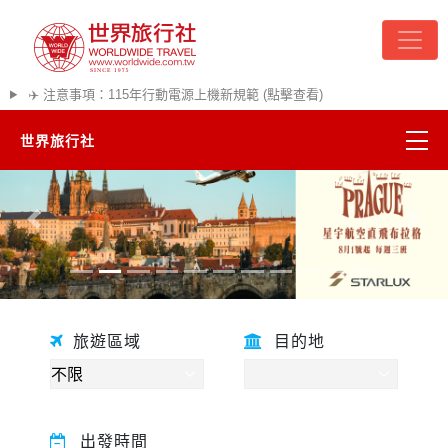
✈️ 注意事項：115年行動電源上機新規範 (點擊查看)
世界旅行社
精彩越南
往前
往後
熱門韓國
超夯日本
旅遊區域
目的地
悠遊美加
遊輪河輪
出發時間