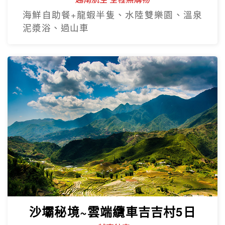
海鮮自助餐+龍蝦半隻、水陸雙樂園、溫泉
泥漿浴、過山車
沙壩秘境~雲端纜車吉吉村5日