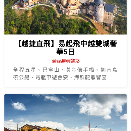
【越捷直飛】易起飛中越雙城奢
華5日
全程無購物站
全程五星、巴拿山、黃金佛手橋、迦南島
碗公船、電瓶車遊會安、海鮮龍蝦饗宴