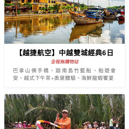
【越捷航空】中越雙城經典6日
全程無購物站
巴拿山佛手橋、迦南島竹籃船、船遊會
安、越式下午茶+奧黛體驗、海鮮龍蝦饗宴