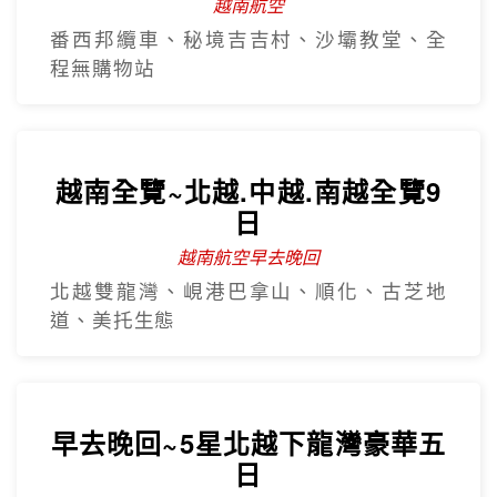
越南航空
番西邦纜車、秘境吉吉村、沙壩教堂、全
程無購物站
越南全覽~北越.中越.南越全覽9
日
越南航空早去晚回
北越雙龍灣、峴港巴拿山、順化、古芝地
道、美托生態
早去晚回~5星北越下龍灣豪華五
日