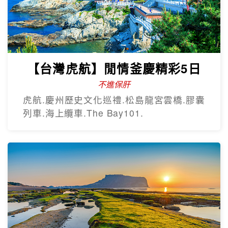
【台灣虎航】閒情釜慶精彩5日
不進保肝
虎航.慶州歷史文化巡禮.松島龍宮雲橋.膠囊
列車.海上纜車.The Bay101.