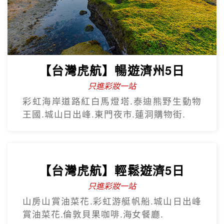
【台灣虎航】暢遊濟州5日
只進彩妝一站
彩虹海岸道路紅白馬燈塔.泰迪熊野生動物
王國.城山日出峰.東門夜市.蓮洞購物街.