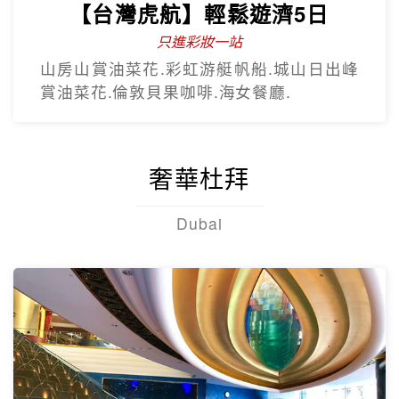
【台灣虎航】輕鬆遊濟5日
只進彩妝一站
山房山賞油菜花.彩虹游艇帆船.城山日出峰
賞油菜花.倫敦貝果咖啡.海女餐廳.
奢華杜拜
Dubai