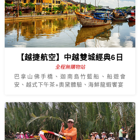
【越捷航空】中越雙城經典6日
全程無購物站
巴拿山佛手橋、迦南島竹籃船、船遊會
安、越式下午茶+奧黛體驗、海鮮龍蝦饗宴