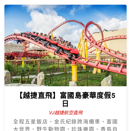
【越捷直飛】富國島豪華度假5
日
VJ越捷航空直飛
全程五星飯店、金氏紀錄跨海纜車、富國
大世界、野生動物園、珍珠樂園、香島自