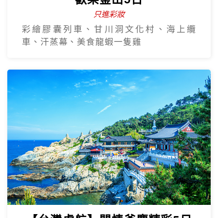
只進彩妝
彩繪膠囊列車、甘川洞文化村、海上纜
車、汗蒸幕、美食龍蝦一隻雞