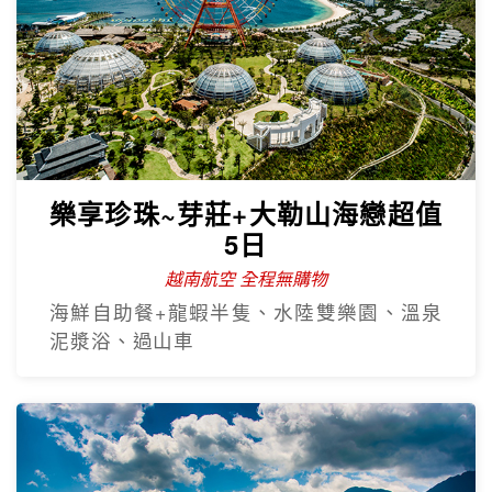
樂享珍珠~芽莊+大勒山海戀超值
5日
越南航空 全程無購物
海鮮自助餐+龍蝦半隻、水陸雙樂園、溫泉
泥漿浴、過山車