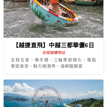
【越捷直飛】中越三都華儷6日
全程無購物站
全程五星、佛手橋、三輪車遊順化、電瓶
車遊會安、魅力峴港秀、海鮮龍蝦宴