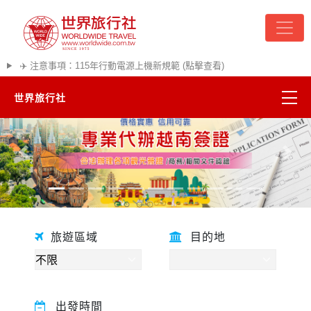
✈️ 注意事項：115年行動電源上機新規範 (點擊查看)
世界旅行社
精彩越南
往前
往後
熱門韓國
超夯日本
旅遊區域
目的地
悠遊美加
遊輪河輪
出發時間