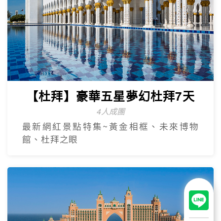
【杜拜】豪華五星夢幻杜拜7天
4人成團
最新網紅景點特集~黃金相框、未來博物
館、杜拜之眼