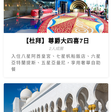
【杜拜】尊爵大四喜7日
2人成團
入住八星阿酋皇宮、七星帆船飯店、六星
亞特蘭提斯、五星亞曼尼，享用奢華自助
餐