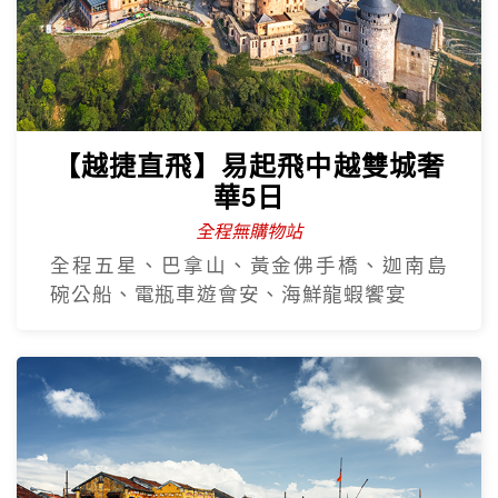
【越捷直飛】易起飛中越雙城奢
華5日
全程無購物站
全程五星、巴拿山、黃金佛手橋、迦南島
碗公船、電瓶車遊會安、海鮮龍蝦饗宴