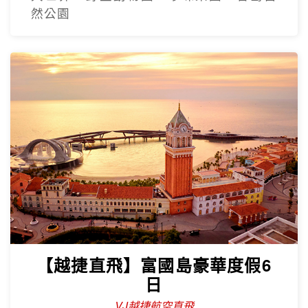
然公園
【越捷直飛】富國島豪華度假6
日
VJ越捷航空直飛