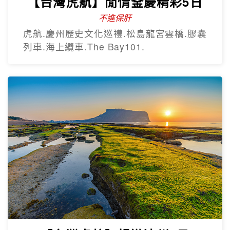
【台灣虎航】閒情釜慶精彩5日
不進保肝
虎航.慶州歷史文化巡禮.松島龍宮雲橋.膠囊
列車.海上纜車.The Bay101.