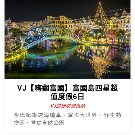
VJ【嗨翻富國】富國島四星超
值度假6日
VJ越捷航空直飛
金氏紀錄跨海纜車、富國大世界、野生動
物園、香島自然公園