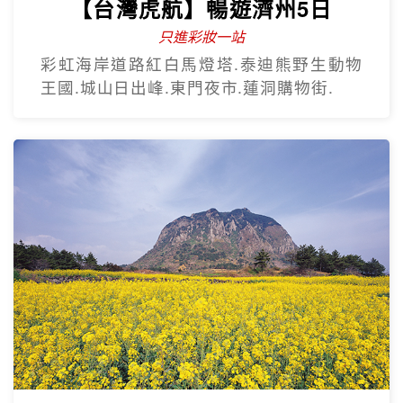
【台灣虎航】暢遊濟州5日
只進彩妝一站
彩虹海岸道路紅白馬燈塔.泰迪熊野生動物
王國.城山日出峰.東門夜市.蓮洞購物街.