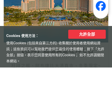
允許全部
Cookies 使用方法：
使用Cookies (包括來自第三方的) 收集關於使用者使用網站資
【杜拜】超值黃金杜拜七日
訊；這些資訊可以幫助我們提供您最佳的使用體驗；按下「允許
全部」按鈕，表示您同意使用所有的Cookies； 如不允許請關閉
超高CP值得杜拜行程
本網站。
杜拜之框、阿布達比大清真寺、冬季限定~
地球村、沙迦網紅景點 -⾬屋