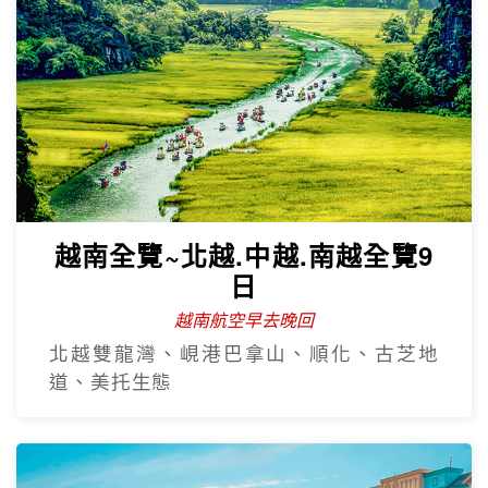
越南全覽~北越.中越.南越全覽9
日
越南航空早去晚回
北越雙龍灣、峴港巴拿山、順化、古芝地
道、美托生態