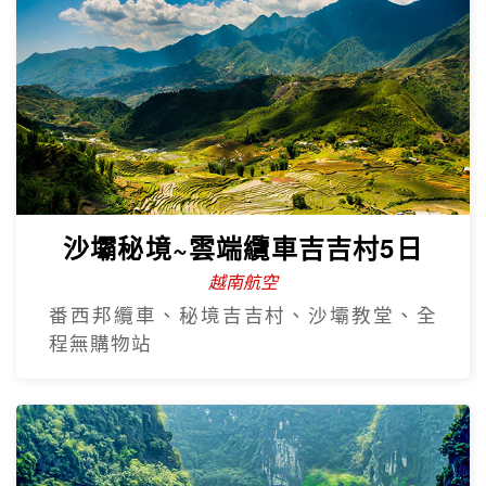
沙壩秘境~雲端纜車吉吉村5日
越南航空
番西邦纜車、秘境吉吉村、沙壩教堂、全
程無購物站