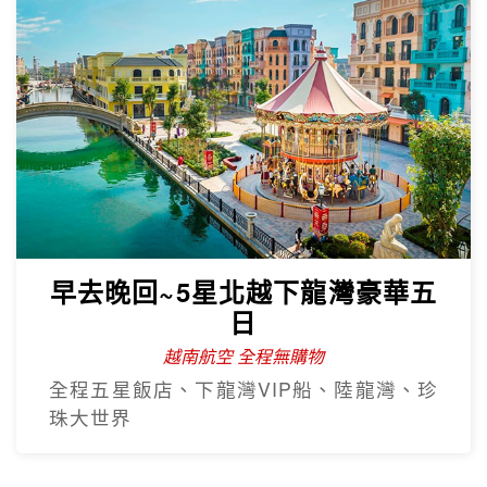
早去晚回~5星北越下龍灣豪華五
日
越南航空 全程無購物
全程五星飯店、下龍灣VIP船、陸龍灣、珍
珠大世界