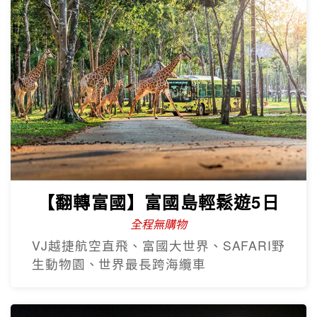
【翻轉富國】富國島輕鬆遊5日
全程無購物
VJ越捷航空直飛、富國大世界、SAFARI野
生動物園、世界最長跨海纜車