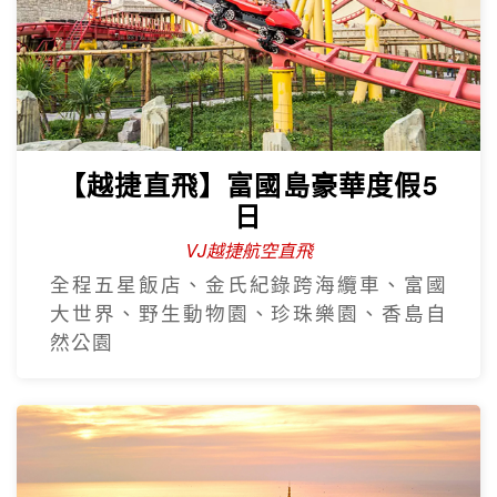
【越捷直飛】富國島豪華度假5
日
VJ越捷航空直飛
全程五星飯店、金氏紀錄跨海纜車、富國
大世界、野生動物園、珍珠樂園、香島自
然公園