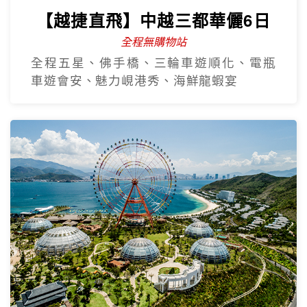
【越捷直飛】中越三都華儷6日
全程無購物站
全程五星、佛手橋、三輪車遊順化、電瓶
車遊會安、魅力峴港秀、海鮮龍蝦宴