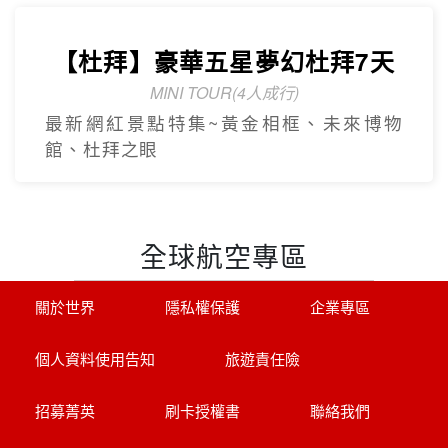
【杜拜】豪華五星夢幻杜拜7天
MINI TOUR(4人成行)
最新網紅景點特集~黃金相框、未來博物
館、杜拜之眼
全球航空專區
關於世界
隱私權保護
企業專區
個人資料使用告知
旅遊責任險
招募菁英
刷卡授權書
聯絡我們