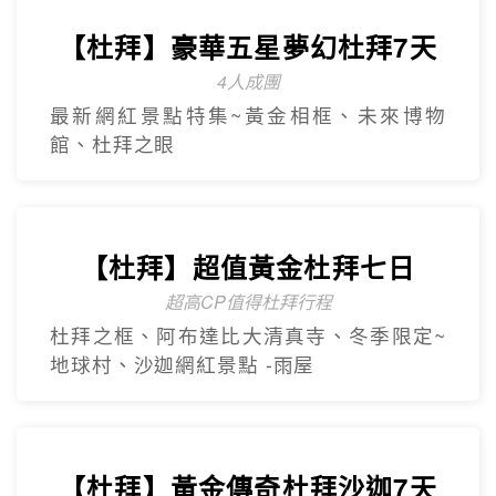
【杜拜】豪華五星夢幻杜拜7天
4人成團
最新網紅景點特集~黃金相框、未來博物
館、杜拜之眼
【杜拜】超值黃金杜拜七日
超高CP值得杜拜行程
杜拜之框、阿布達比大清真寺、冬季限定~
地球村、沙迦網紅景點 -⾬屋
【杜拜】黃金傳奇杜拜沙迦7天