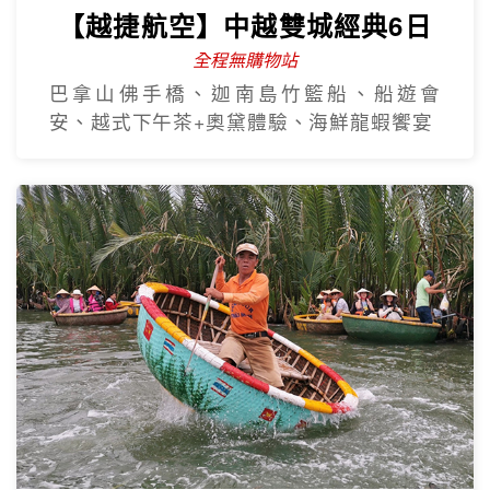
【越捷航空】中越雙城經典6日
全程無購物站
巴拿山佛手橋、迦南島竹籃船、船遊會
安、越式下午茶+奧黛體驗、海鮮龍蝦饗宴