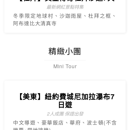
最新網紅景點特集
冬季限定地球村、沙迦⾬屋、杜拜之框、
阿布達比大清真寺
精緻小團
Mini Tour
【美東】紐約費城尼加拉瀑布7
日遊
2人成團 保證出發
中文導遊、豪華飯店、華府、波士頓(不含
機票+當地接機)