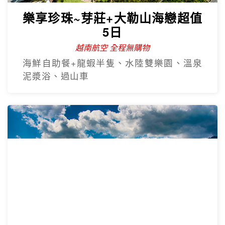
樂享珍珠~芽莊+大勒山海戀超值
5日
越南航空 全程無購物
海鮮自助餐+龍蝦半隻、水陸雙樂園、溫泉
泥漿浴、過山車