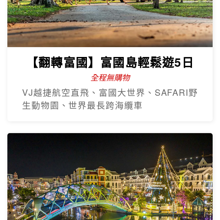
【翻轉富國】富國島輕鬆遊5日
全程無購物
VJ越捷航空直飛、富國大世界、SAFARI野
生動物園、世界最長跨海纜車