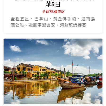
華5日
全程無購物站
全程五星、巴拿山、黃金佛手橋、迦南島
碗公船、電瓶車遊會安、海鮮龍蝦饗宴