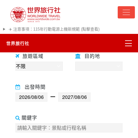
✈️ 注意事項：115年行動電源上機新規範 (點擊查看)
世界旅行社
往前
往後
旅遊區域
目的地
精彩越南
熱門韓國
出發時間
超夯日本
悠遊美加
關鍵字
遊輪河輪