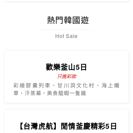
熱門韓國遊
Hot Sale
歡樂釜山5日
只進彩妝
彩繪膠囊列車、甘川洞文化村、海上纜
車、汗蒸幕、美食龍蝦一隻雞
【台灣虎航】閒情釜慶精彩5日