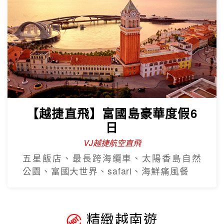
【越捷直飛】富國島豪華度假6
日
VJ越捷航空直飛
五星飯店、最長跨海纜車、太陽香島自然
公園、富國大世界、safari、海鮮痛風餐
精緻越南遊