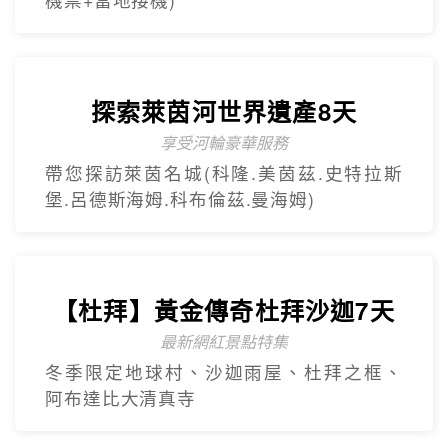
探索萊茵河世界遺產8天
享受河輪豪華服務
帶您探訪萊茵名城(科隆.美茵茲.史特拉斯
堡.呂德斯海姆.科布倫茲.曼海姆)
【杜拜】黃金傳奇杜拜沙迦7天
最新網紅景點特集
冬季限定地球村、沙迦⾬屋、杜拜之框、
阿布達比大清真寺