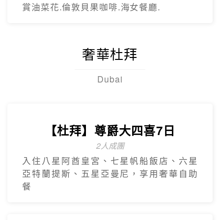
賞油菜花.倫敦貝果咖啡.海女餐廳.
奢華杜拜
Dubai
【杜拜】尊爵大四喜7日
2人成團
入住八星阿酋皇宮、七星帆船飯店、六星
亞特蘭提斯、五星亞曼尼，享用奢華自助
餐