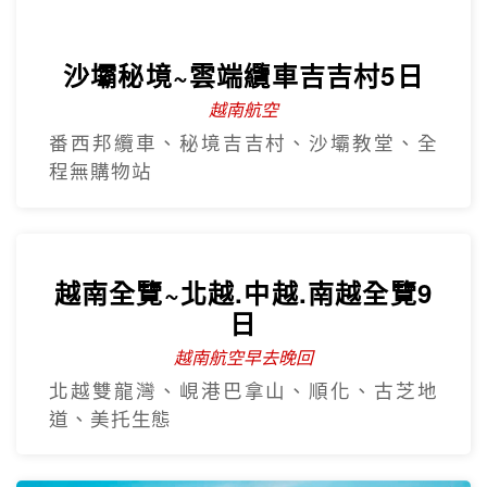
沙壩秘境~雲端纜車吉吉村5日
越南航空
番西邦纜車、秘境吉吉村、沙壩教堂、全
程無購物站
越南全覽~北越.中越.南越全覽9
日
越南航空早去晚回
北越雙龍灣、峴港巴拿山、順化、古芝地
道、美托生態