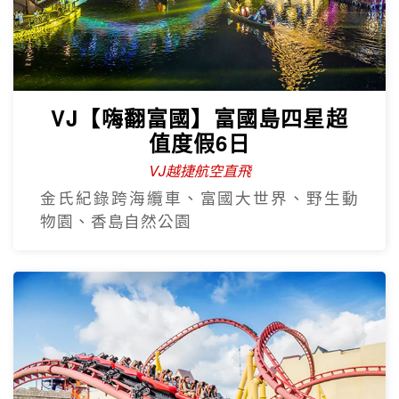
VJ【嗨翻富國】富國島四星超
值度假6日
VJ越捷航空直飛
金氏紀錄跨海纜車、富國大世界、野生動
物園、香島自然公園