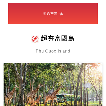
世界臻旅
開始搜索
中東非洲
歐洲之旅
超夯富國島
頂尖世界
Phu Quoc Island
二人成行