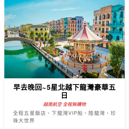
早去晚回~5星北越下龍灣豪華五
日
越南航空 全程無購物
全程五星飯店、下龍灣VIP船、陸龍灣、珍
珠大世界