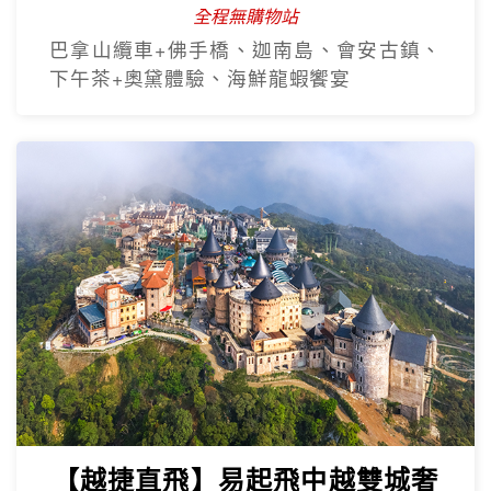
全程無購物站
巴拿山纜車+佛手橋、迦南島、會安古鎮、
下午茶+奧黛體驗、海鮮龍蝦饗宴
【越捷直飛】易起飛中越雙城奢