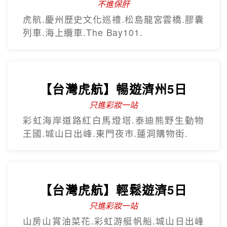
不進保肝
虎航.慶州歷史文化巡禮.松島龍宮雲橋.膠囊
列車.海上纜車.The Bay101.
【台灣虎航】暢遊濟州5日
只進彩妝一站
彩虹海岸道路紅白馬燈塔.泰迪熊野生動物
王國.城山日出峰.東門夜市.蓮洞購物街.
【台灣虎航】輕鬆遊濟5日
只進彩妝一站
山房山賞油菜花.彩虹游艇帆船.城山日出峰