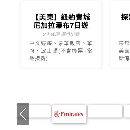
【美東】紐約費城
探
尼加拉瀑布7日遊
2人成團 保證出發
中文導遊、豪華飯店、華
帶您
府、波士頓(不含機票+當
美茵
地接機)
斯海