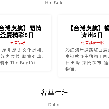
Hot Sale
台灣虎航】閒情
【台灣虎航】
釜慶精彩5日
濟州5日
不進保肝
只進彩妝一站
.慶州歷史文化巡禮.
彩虹海岸道路紅白馬
龍宮雲橋.膠囊列車.
泰迪熊野生動物王國
車.The Bay101.
日出峰.東門夜市.
物街.
奢華杜拜
Dubai