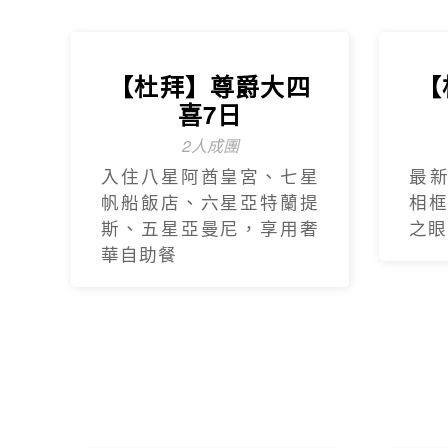
【杜拜】尊爵大四
【
喜7日
2人成團
入住八星阿酋皇宮、七星
最
帆船飯店、六星亞特蘭提
相
斯、五星亞曼尼，享用奢
之眼
華自助餐