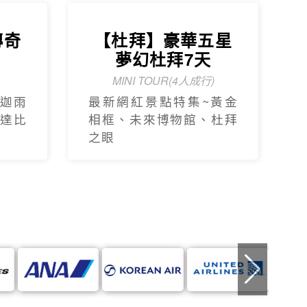
傳奇
【杜拜】豪華五星
天
夢幻杜拜7天
MINI TOUR(4人成行)
迦⾬
最新網紅景點特集~黃金
達比
相框、未來博物館、杜拜
之眼