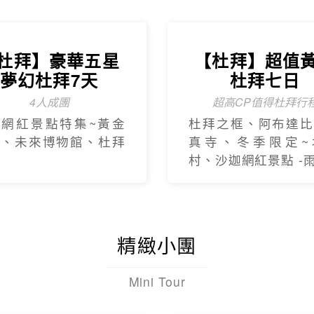
杜拜】豪華五星
【杜拜】超值
夢幻杜拜7天
杜拜七日
4人成團
超高CP值得杜拜行
新網紅景點特集~黃金
杜拜之框、阿布達比
框、未來博物館、杜拜
真寺、冬季限定~
村、沙迦網紅景點 -
精緻小團
Mini Tour