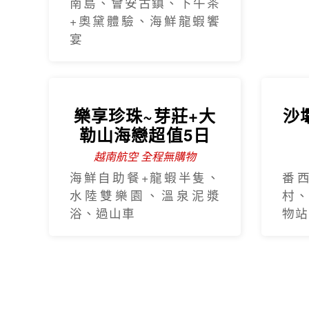
南島、會安古鎮、下午茶
+奧黛體驗、海鮮龍蝦饗
宴
樂享珍珠~芽莊+大
沙
勒山海戀超值5日
越南航空 全程無購物
海鮮自助餐+龍蝦半隻、
番
水陸雙樂園、溫泉泥漿
村
浴、過山車
物站