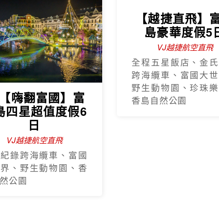
【越捷直飛】
島豪華度假5
VJ越捷航空直飛
全程五星飯店、金氏
跨海纜車、富國大世
野生動物園、珍珠樂
J【嗨翻富國】富
香島自然公園
島四星超值度假6
日
VJ越捷航空直飛
氏紀錄跨海纜車、富國
世界、野生動物園、香
然公園