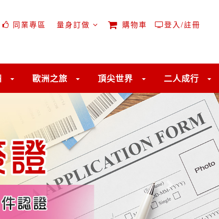
同業專區
量身訂做
購物車
登入/註冊
洲
歐洲之旅
頂尖世界
二人成行
往後