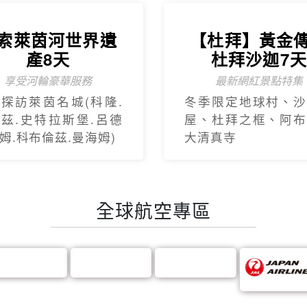
索萊茵河世界遺
【杜拜】黃金
產8天
杜拜沙迦7
享受河輪豪華服務
最新網紅景點特集
探訪萊茵名城(科隆.
冬季限定地球村、沙
茲.史特拉斯堡.呂德
屋、杜拜之框、阿布
姆.科布倫茲.曼海姆)
大清真寺
全球航空專區