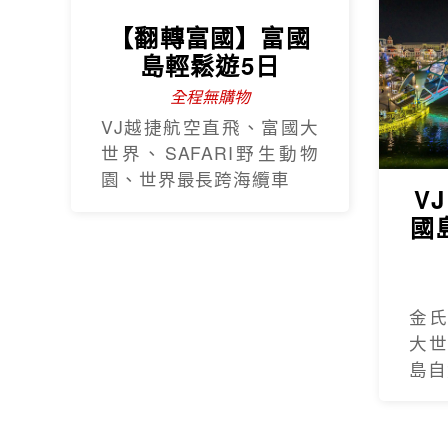
【翻轉富國】富國
島輕鬆遊5日
全程無購物
VJ越捷航空直飛、富國大
世界、SAFARI野生動物
園、世界最長跨海纜車
V
國
金
大
島自