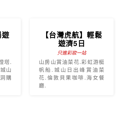
暢遊
【台灣虎航】輕鬆
遊濟5日
只進彩妝一站
燈塔.
山房山賞油菜花.彩虹游艇
.城山
帆船.城山日出峰賞油菜
蓮洞購
花.倫敦貝果咖啡.海女餐
廳.