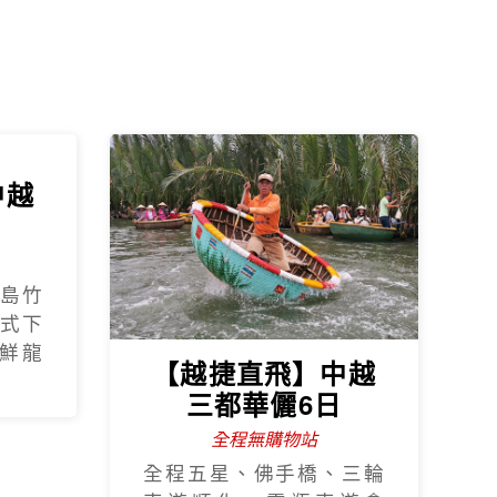
中越
日
島竹
式下
鮮龍
【越捷直飛】中越
三都華儷6日
全程無購物站
全程五星、佛手橋、三輪