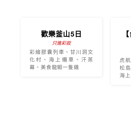
歡樂釜山5日
【
只進彩妝
彩繪膠囊列車、甘川洞文
化村、海上纜車、汗蒸
虎航
幕、美食龍蝦一隻雞
松島
海上纜