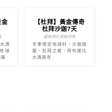
黃金
【杜拜】黃金傳奇
杜拜沙迦7天
程
最新網紅景點特集
大清
冬季限定地球村、沙迦⾬
地球
屋、杜拜之框、阿布達比
⾬屋
大清真寺