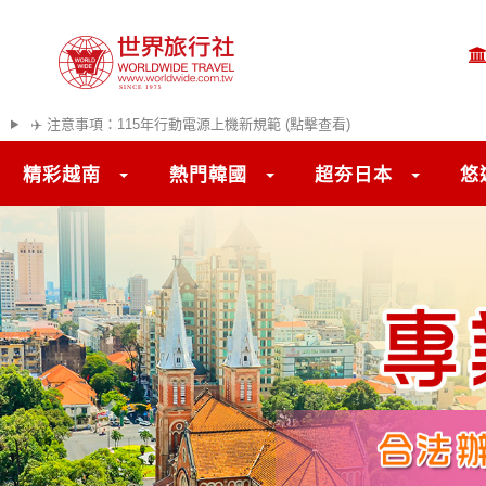
✈️ 注意事項：115年行動電源上機新規範 (點擊查看)
精彩越南
熱門韓國
超夯日本
悠
往前