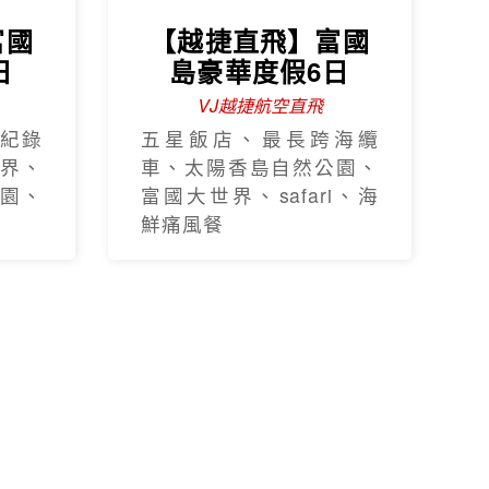
富國
【越捷直飛】富國
日
島豪華度假6日
VJ越捷航空直飛
紀錄
五星飯店、最長跨海纜
界、
車、太陽香島自然公園、
園、
富國大世界、safari、海
鮮痛風餐