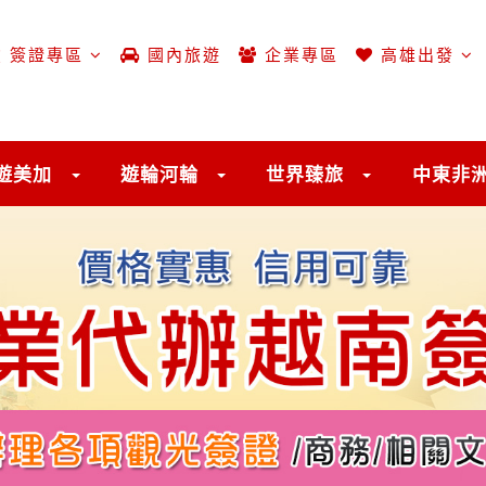
簽證專區
國內旅遊
企業專區
高雄出發
遊美加
遊輪河輪
世界臻旅
中東非