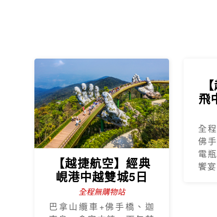
【
飛
全
佛
電
【越捷航空】經典
饗宴
峴港中越雙城5日
全程無購物站
巴拿山纜車+佛手橋、迦