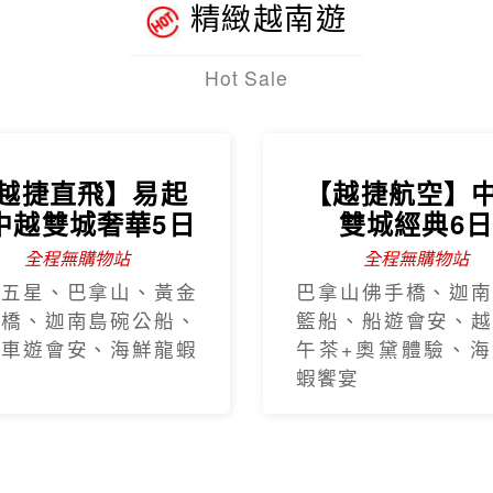
精緻越南遊
Hot Sale
越捷直飛】易起
【越捷航空】
中越雙城奢華5日
雙城經典6
全程無購物站
全程無購物站
程五星、巴拿山、黃金
巴拿山佛手橋、迦南
手橋、迦南島碗公船、
籃船、船遊會安、越
瓶車遊會安、海鮮龍蝦
午茶+奧黛體驗、海
蝦饗宴