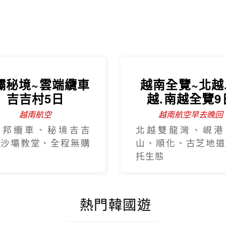
壩秘境~雲端纜車
越南全覽~北越
吉吉村5日
越.南越全覽9
越南航空
越南航空早去晚回
西邦纜車、秘境吉吉
北越雙龍灣、峴港
、沙壩教堂、全程無購
山、順化、古芝地道
托生態
熱門韓國遊