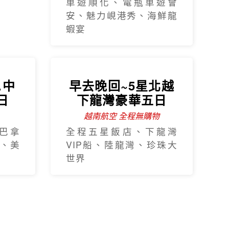
車遊順化、電瓶車遊會
安、魅力峴港秀、海鮮龍
蝦宴
.中
早去晚回~5星北越
日
下龍灣豪華五日
越南航空 全程無購物
巴拿
全程五星飯店、下龍灣
、美
VIP船、陸龍灣、珍珠大
世界