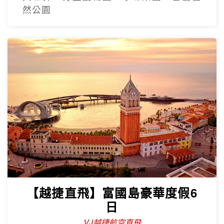
然公園
【越捷直飛】富國島豪華度假6
日
VJ越捷航空直飛