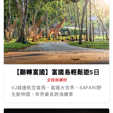
【翻轉富國】富國島輕鬆遊5日
全程無購物
VJ越捷航空直飛、富國大世界、SAFARI野
生動物園、世界最長跨海纜車