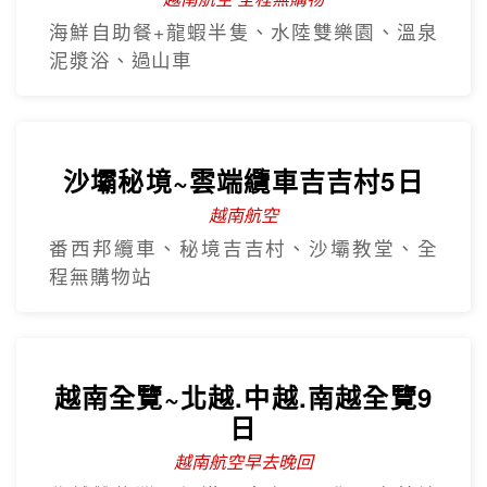
海鮮自助餐+龍蝦半隻、水陸雙樂園、溫泉
泥漿浴、過山車
沙壩秘境~雲端纜車吉吉村5日
越南航空
番西邦纜車、秘境吉吉村、沙壩教堂、全
程無購物站
越南全覽~北越.中越.南越全覽9
日
越南航空早去晚回