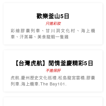
歡樂釜山5日
只進彩妝
彩繪膠囊列車、甘川洞文化村、海上纜
車、汗蒸幕、美食龍蝦一隻雞
【台灣虎航】閒情釜慶精彩5日
不進保肝
虎航.慶州歷史文化巡禮.松島龍宮雲橋.膠囊
列車.海上纜車.The Bay101.