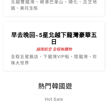
北越雙龍灣、峴港巴拿山、順化、古芝地
道、美托生態
早去晚回~5星北越下龍灣豪華五
日
越南航空 全程無購物
全程五星飯店、下龍灣VIP船、陸龍灣、珍
珠大世界
熱門韓國遊
Hot Sale