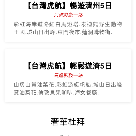
【台灣虎航】暢遊濟州5日
只進彩妝一站
彩虹海岸道路紅白馬燈塔.泰迪熊野生動物
王國.城山日出峰.東門夜市.蓮洞購物街.
【台灣虎航】輕鬆遊濟5日
只進彩妝一站
山房山賞油菜花.彩虹游艇帆船.城山日出峰
賞油菜花.倫敦貝果咖啡.海女餐廳.
奢華杜拜