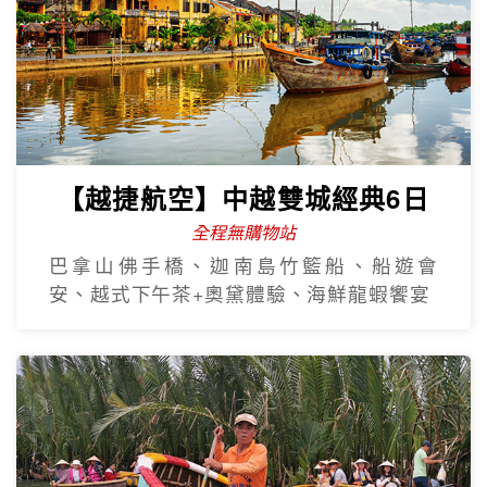
【越捷航空】中越雙城經典6日
全程無購物站
巴拿山佛手橋、迦南島竹籃船、船遊會
安、越式下午茶+奧黛體驗、海鮮龍蝦饗宴