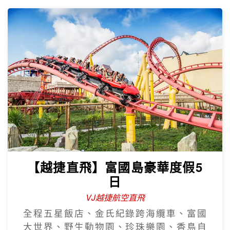
【越捷直飛】富國島豪華度假5
日
VJ越捷航空直飛
全程五星飯店、金氏紀錄跨海纜車、富國
大世界、野生動物園、珍珠樂園、香島自