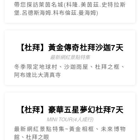
帶您探訪萊茵名城(科隆.美茵茲.史特拉斯
堡.呂德斯海姆.科布倫茲.曼海姆)
【杜拜】黃金傳奇杜拜沙迦7天
最新網紅景點特集
冬季限定地球村、沙迦⾬屋、杜拜之框、
阿布達比大清真寺
【杜拜】豪華五星夢幻杜拜7天
MINI TOUR(4人成行)
最新網紅景點特集~黃金相框、未來博物
館、杜拜之眼