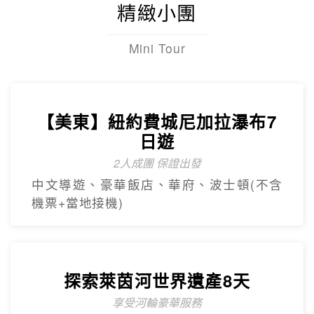
精緻小團
Mini Tour
【美東】紐約費城尼加拉瀑布7
日遊
2人成團 保證出發
中文導遊、豪華飯店、華府、波士頓(不含
機票+當地接機)
探索萊茵河世界遺產8天
享受河輪豪華服務