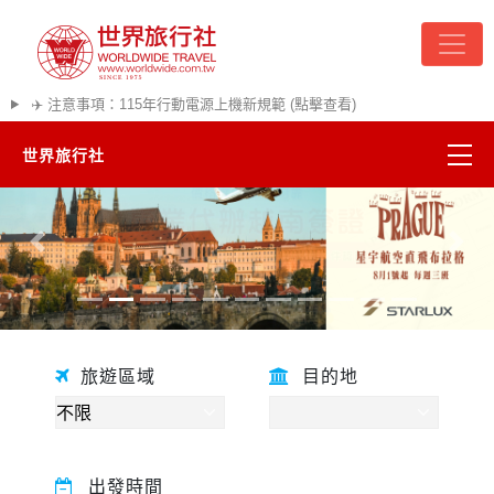
✈️ 注意事項：115年行動電源上機新規範 (點擊查看)
世界旅行社
精彩越南
往前
往後
熱門韓國
超夯日本
旅遊區域
目的地
悠遊美加
遊輪河輪
出發時間