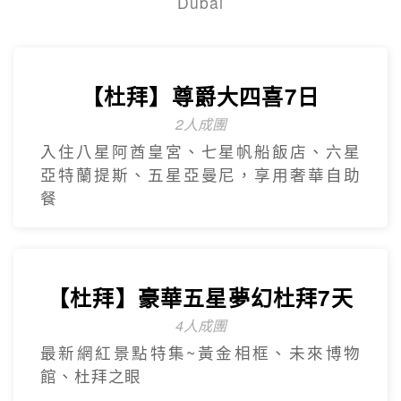
Dubai
【杜拜】尊爵大四喜7日
2人成團
入住八星阿酋皇宮、七星帆船飯店、六星
亞特蘭提斯、五星亞曼尼，享用奢華自助
餐
【杜拜】豪華五星夢幻杜拜7天
4人成團
最新網紅景點特集~黃金相框、未來博物
館、杜拜之眼