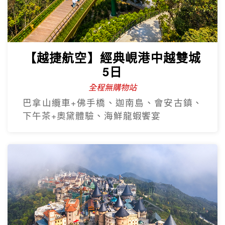
【越捷航空】經典峴港中越雙城
5日
全程無購物站
巴拿山纜車+佛手橋、迦南島、會安古鎮、
下午茶+奧黛體驗、海鮮龍蝦饗宴