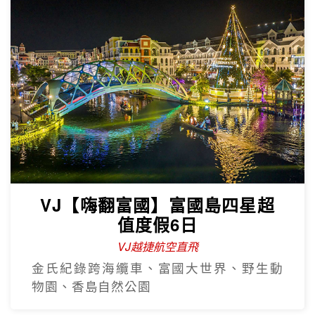
VJ【嗨翻富國】富國島四星超
值度假6日
VJ越捷航空直飛
金氏紀錄跨海纜車、富國大世界、野生動
物園、香島自然公園