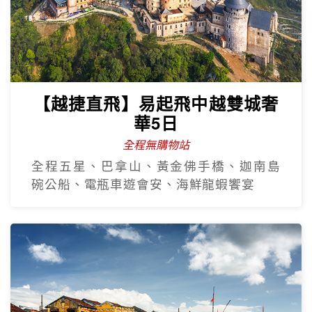
【越捷直飛】易起飛中越雙城奢
華5日
全程無購物站
全程五星、巴拿山、黃金佛手橋、迦南島
碗公船、電瓶車遊會安、海鮮龍蝦饗宴