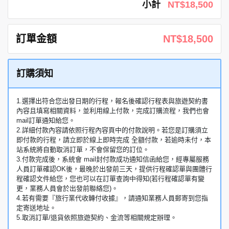
小計
NT$18,500
訂單金額
NT$18,500
訂購須知
1.選擇出符合您出發日期的行程，報名後確認行程表與旅遊契約書
內容且填寫相關資料，並利用線上付款，完成訂購流程，我們也會
mail訂單通知給您。
2.詳細付款內容請依照行程內容頁中的付款說明。若您是訂購須立
即付款的行程，請立即於線上即時完成 全額付款，若逾時未付，本
站系統將自動取消訂單，不會保留您的訂位。
3.付款完成後，系統會 mail封付款成功通知信函給您，經專屬服務
人員訂單確認OK後，最晚於出發前三天，提供行程確認單與團體行
程確認文件給您，您也可以在訂單查詢中得知(若行程確認單有變
更，業務人員會於出發前聯絡您)。
4.若有需要『旅行業代收轉付收據』，請通知業務人員郵寄到您指
定寄送地址。
5.取消訂單/退貨依照旅遊契約、金流等相關規定辦理。