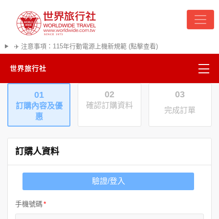
✈️ 注意事項：115年行動電源上機新規範 (點擊查看)
世界旅行社
02
03
01
精彩越南
確認訂購資料
訂購內容及優
完成訂單
惠
熱門韓國
超夯日本
訂購人資料
悠遊美加
驗證/登入
遊輪河輪
手機號碼