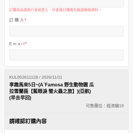
世界臻旅
訂購商品請進行會員登入，非會員訂購需先驗證聯絡資料。
訂 購 人
中東非洲
歐洲之旅
E m a i l
頂尖世界
二人成行
KUL05261111B / 2026/11/11
享趣馬來5日~(A`Famosa 野生動物園 瓜
拉雪蘭莪【藍眼淚 螢火蟲之旅】)(亞航)
(早去早回)
可售團位：經濟艙
19
請確認訂購內容