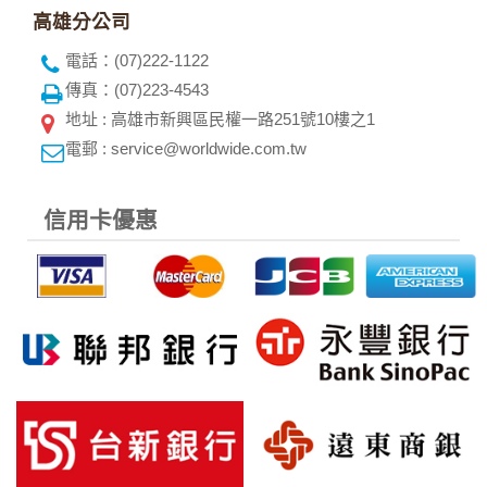
本網站將在事前或註冊登錄取得您的同意後，傳送商業性資料
高雄分公司
或電子郵件給您。本公司除了在該資料或電子郵件上註明是由
電話：(07)222-1122
本公司發送，也會在該資料或電子郵件上提供您能隨時停止接
收這些資料或電子郵件的方法及說明。
傳真：(07)223-4543
地址 : 高雄市新興區民權一路251號10樓之1
資料使用:
電郵 : service@worldwide.com.tw
本公司不會向任何人出售或出借您的個人識別資料。
在以下情況下， 本公司會向其他人士或公司提供您的個人識別
資料：
信用卡優惠
1.遵守法令或政府機關的要求；或我們發覺您在網站上的行為
違反本公司旗下網站的會員條款或產品、服務的特定使用指
南。
2.為了保護使用者個人隱私，我們無法為您查詢其他使用者的
帳號資料。若您有相關法律上問題需查閱他人資料時，請務必
向警政單位提出告訴，我們將全力配合警政單位調查並提供所
有相關資料，以協助調查及破案！
自我保護措施:
請妥善保管您在本公司及相關企業伙伴網站的帳號、密碼或個
人資料，不要將任何資料、密碼提供給任何人。並在您使用完
本公司相關企業伙伴網站所提供的服務後，務必記得登出帳戶
或關閉網頁瀏覽器，以防止他人讀取您的個人資料。