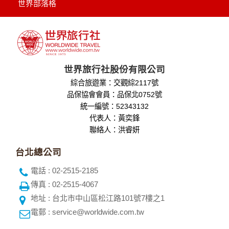
外，我們會視需要公佈統計數據及說明文字，但不涉及特定個
世界部落格
人之資料。
除非取得您的同意或其他法令之特別規定，本網站絕不會將您
的個人資料揭露予第三人或使用於蒐集目的以外之其他用途。
在您於本網站註冊帳號、使用本網站相關產品、服務、活動或
贈獎時，本網站會收集您的個人識別資料，本網站也可以從商
業夥伴處取得個人資料。
世界旅行社股份有限公司
當客戶在本網站註冊時，我們會取得您的姓名、電話、住址、
綜合旅遊業：交觀綜2117號
身份證字號、電子郵件、出生日期、性別、行業等相關資料，
當您註冊成功，並登入使用我們的服務後，我們即取得您的資
品保協會會員：品保北0752號
料。註冊時，本網站取得您的姓名、電話、住址、身份證字
統一編號：52343132
號、電子郵件、出生日期、性別、行業等相關資料，當您註冊
代表人：黃奕鋒
成功，並登入使用我們的服務後，本網站即取得您的資料。
聯絡人：洪睿妍
其他除了上述，會保留您在上網瀏覽或查詢時，伺服器自行產
生的相關記錄，包括您使用連線設備的 IP 位址、使用時間、使
台北總公司
用的瀏覽器、瀏覽及點選資料紀錄等。本網站會對個別連線者
的瀏覽器予以標示，歸納使用者瀏覽器在本網站內部所瀏覽的
電話 : 02-2515-2185
網頁，除非您願意告知您的個人資料，否則本網站不會也無法
傳真 : 02-2515-4067
將此項記錄和您對應。請您注意，在本網站網刊登廣告之廠
商，或與連結本網站，也可能蒐集您個人的資料。對於您主動
地址 : 台北市中山區松江路101號7樓之1
提供的個人資訊，這些廣告廠商、或連結網站有其個別的私權
電郵 : service@worldwide.com.tw
保護政策，其資料處理措施不適用本網站隱私權保護政策，本
公司不負任何連帶責任。