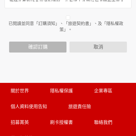
務時收集到的身份識別資料，也包括本公司如何處理在商業合
作與本公司合作時分享的任何身份識別資料。隱私權保護政策
不適用於本公司以外的公司或網站群，與非本站所僱用或管理
人員。例如您透過本公司旗下網站上的廣告廠商連結，這些置
已閱讀並同意「訂購須知」、「旅遊契約書」、及「隱私權政
放連結的廠商也可能蒐集您個人的資料。對於您主動提供的個
策」。
人資訊，這些廣告廠商或連結網站有其個別的隱私權保護政
策，其資料處理措施不適用於本公司隱私權保護政策。
您個人在本網站上的聊天室或討論區中任意公開個人資料的行
確認訂購
取消
為，在非經加密的保護下，亦不適用於本公司隱私權保護政
策。
資料的蒐集與使用方式:
為了在本網站提供您最佳的互動性服務，可能會請您提供相關
個人的資料，其範圍如下：
本網站在您使用服務信箱、問卷調查等互動性功能時，會保留
關於世界
隱私權保護
企業專區
您所提供的姓名、電子郵件地址、聯絡方式及使用時間等。
於一般瀏覽時，伺服器會自行記錄相關行徑，包括您使用連線
個人資料使用告知
旅遊責任險
設備的 IP 位址、使用時間、使用的瀏覽器、瀏覽及點選資料記
錄等，做為我們增進網站服務的參考依據，此記錄為內部應
用，決不對外公布。
招募菁英
刷卡授權書
聯絡我們
為提供精確的服務，我們會將收集的問卷調查內容進行統計與
分析，分析結果之統計數據或說明文字呈現，除供內部研究