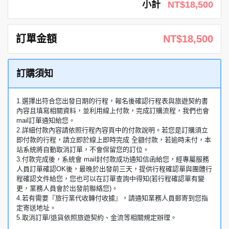
小計
NT$18,500
訂單金額
NT$18,500
訂購須知
1.選擇出符合您出發日期的行程，報名後確認行程表與旅遊契約書
內容且填寫相關資料，並利用線上付款，完成訂購流程，我們也會
mail訂單通知給您。
2.詳細付款內容請依照行程內容頁中的付款說明。若您是訂購須立
即付款的行程，請立即於線上即時完成 全額付款，若逾時未付，本
站系統將自動取消訂單，不會保留您的訂位。
3.付款完成後，系統會 mail封付款成功通知信函給您，經專屬服務
人員訂單確認OK後，最晚於出發前三天，提供行程確認單與團體行
程確認文件給您，您也可以在訂單查詢中得知(若行程確認單有變
更，業務人員會於出發前聯絡您)。
4.若有需要『旅行業代收轉付收據』，請通知業務人員郵寄到您指
定寄送地址。
5.取消訂單/退貨依照旅遊契約、金流等相關規定辦理。