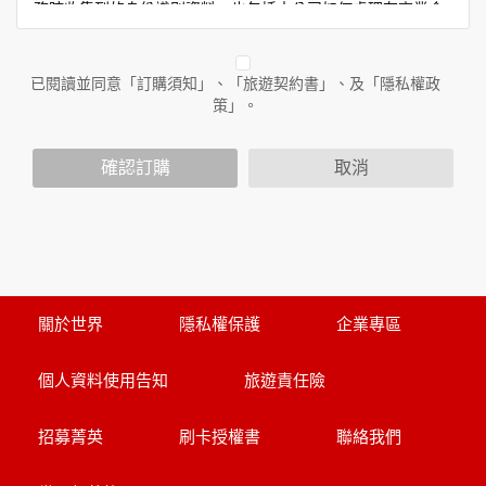
務時收集到的身份識別資料，也包括本公司如何處理在商業合
作與本公司合作時分享的任何身份識別資料。隱私權保護政策
不適用於本公司以外的公司或網站群，與非本站所僱用或管理
人員。例如您透過本公司旗下網站上的廣告廠商連結，這些置
已閱讀並同意「訂購須知」、「旅遊契約書」、及「隱私權政
放連結的廠商也可能蒐集您個人的資料。對於您主動提供的個
策」。
人資訊，這些廣告廠商或連結網站有其個別的隱私權保護政
策，其資料處理措施不適用於本公司隱私權保護政策。
您個人在本網站上的聊天室或討論區中任意公開個人資料的行
確認訂購
取消
為，在非經加密的保護下，亦不適用於本公司隱私權保護政
策。
資料的蒐集與使用方式:
為了在本網站提供您最佳的互動性服務，可能會請您提供相關
個人的資料，其範圍如下：
本網站在您使用服務信箱、問卷調查等互動性功能時，會保留
關於世界
隱私權保護
企業專區
您所提供的姓名、電子郵件地址、聯絡方式及使用時間等。
於一般瀏覽時，伺服器會自行記錄相關行徑，包括您使用連線
個人資料使用告知
旅遊責任險
設備的 IP 位址、使用時間、使用的瀏覽器、瀏覽及點選資料記
錄等，做為我們增進網站服務的參考依據，此記錄為內部應
用，決不對外公布。
招募菁英
刷卡授權書
聯絡我們
為提供精確的服務，我們會將收集的問卷調查內容進行統計與
分析，分析結果之統計數據或說明文字呈現，除供內部研究