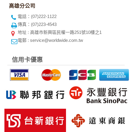
本網站將在事前或註冊登錄取得您的同意後，傳送商業性資料
高雄分公司
或電子郵件給您。本公司除了在該資料或電子郵件上註明是由
電話：(07)222-1122
本公司發送，也會在該資料或電子郵件上提供您能隨時停止接
收這些資料或電子郵件的方法及說明。
傳真：(07)223-4543
地址 : 高雄市新興區民權一路251號10樓之1
資料使用:
電郵 : service@worldwide.com.tw
本公司不會向任何人出售或出借您的個人識別資料。
在以下情況下， 本公司會向其他人士或公司提供您的個人識別
資料：
信用卡優惠
1.遵守法令或政府機關的要求；或我們發覺您在網站上的行為
違反本公司旗下網站的會員條款或產品、服務的特定使用指
南。
2.為了保護使用者個人隱私，我們無法為您查詢其他使用者的
帳號資料。若您有相關法律上問題需查閱他人資料時，請務必
向警政單位提出告訴，我們將全力配合警政單位調查並提供所
有相關資料，以協助調查及破案！
自我保護措施:
請妥善保管您在本公司及相關企業伙伴網站的帳號、密碼或個
人資料，不要將任何資料、密碼提供給任何人。並在您使用完
本公司相關企業伙伴網站所提供的服務後，務必記得登出帳戶
或關閉網頁瀏覽器，以防止他人讀取您的個人資料。