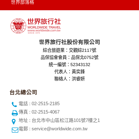
外，我們會視需要公佈統計數據及說明文字，但不涉及特定個
世界部落格
人之資料。
除非取得您的同意或其他法令之特別規定，本網站絕不會將您
的個人資料揭露予第三人或使用於蒐集目的以外之其他用途。
在您於本網站註冊帳號、使用本網站相關產品、服務、活動或
贈獎時，本網站會收集您的個人識別資料，本網站也可以從商
業夥伴處取得個人資料。
世界旅行社股份有限公司
當客戶在本網站註冊時，我們會取得您的姓名、電話、住址、
綜合旅遊業：交觀綜2117號
身份證字號、電子郵件、出生日期、性別、行業等相關資料，
當您註冊成功，並登入使用我們的服務後，我們即取得您的資
品保協會會員：品保北0752號
料。註冊時，本網站取得您的姓名、電話、住址、身份證字
統一編號：52343132
號、電子郵件、出生日期、性別、行業等相關資料，當您註冊
代表人：黃奕鋒
成功，並登入使用我們的服務後，本網站即取得您的資料。
聯絡人：洪睿妍
其他除了上述，會保留您在上網瀏覽或查詢時，伺服器自行產
生的相關記錄，包括您使用連線設備的 IP 位址、使用時間、使
台北總公司
用的瀏覽器、瀏覽及點選資料紀錄等。本網站會對個別連線者
的瀏覽器予以標示，歸納使用者瀏覽器在本網站內部所瀏覽的
電話 : 02-2515-2185
網頁，除非您願意告知您的個人資料，否則本網站不會也無法
傳真 : 02-2515-4067
將此項記錄和您對應。請您注意，在本網站網刊登廣告之廠
商，或與連結本網站，也可能蒐集您個人的資料。對於您主動
地址 : 台北市中山區松江路101號7樓之1
提供的個人資訊，這些廣告廠商、或連結網站有其個別的私權
電郵 : service@worldwide.com.tw
保護政策，其資料處理措施不適用本網站隱私權保護政策，本
公司不負任何連帶責任。