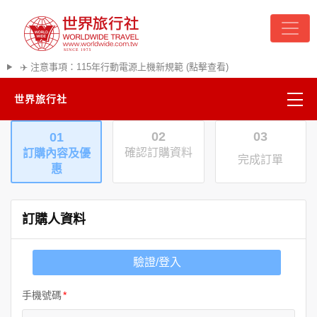
✈️ 注意事項：115年行動電源上機新規範 (點擊查看)
世界旅行社
02
03
01
精彩越南
確認訂購資料
訂購內容及優
完成訂單
惠
熱門韓國
超夯日本
訂購人資料
悠遊美加
驗證/登入
遊輪河輪
手機號碼