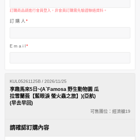
世界臻旅
訂購商品請進行會員登入，非會員訂購需先驗證聯絡資料。
訂 購 人
中東非洲
歐洲之旅
E m a i l
頂尖世界
二人成行
KUL05261125B / 2026/11/25
享趣馬來5日~(A`Famosa 野生動物園 瓜
拉雪蘭莪【藍眼淚 螢火蟲之旅】)(亞航)
(早去早回)
可售團位：經濟艙
19
請確認訂購內容