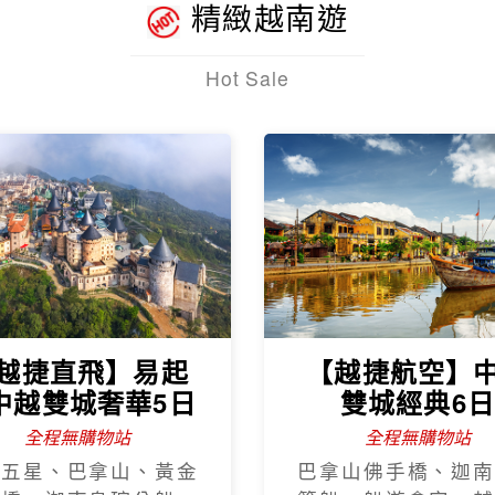
精緻越南遊
Hot Sale
越捷直飛】易起
【越捷航空】
中越雙城奢華5日
雙城經典6
全程無購物站
全程無購物站
程五星、巴拿山、黃金
巴拿山佛手橋、迦南