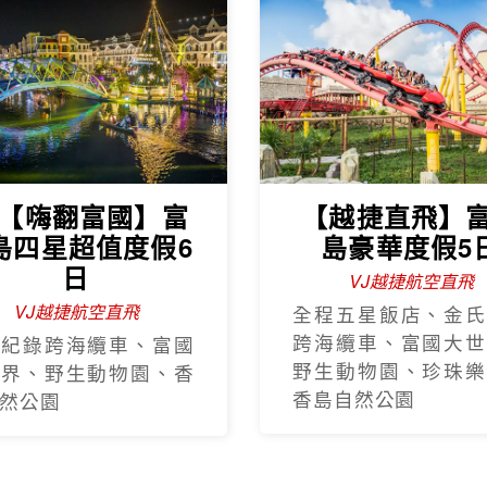
J【嗨翻富國】富
【越捷直飛】
島四星超值度假6
島豪華度假5
日
VJ越捷航空直飛
VJ越捷航空直飛
全程五星飯店、金氏
跨海纜車、富國大世
氏紀錄跨海纜車、富國
野生動物園、珍珠樂
世界、野生動物園、香
香島自然公園
然公園