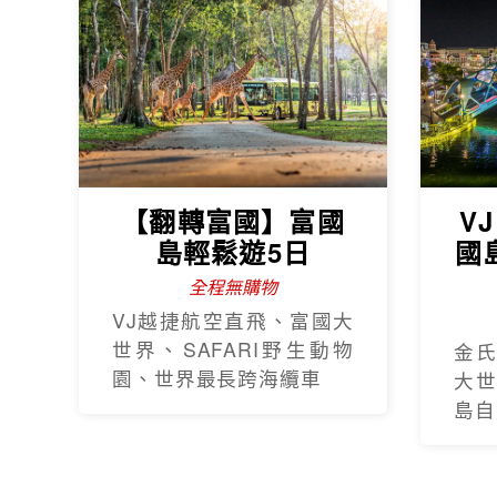
【翻轉富國】富國
V
島輕鬆遊5日
國
全程無購物
VJ越捷航空直飛、富國大
世界、SAFARI野生動物
金
園、世界最長跨海纜車
大
島自