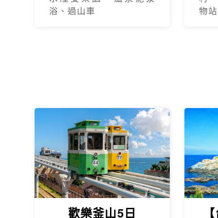
浴、過山車
物站
歡樂釜山5日
【