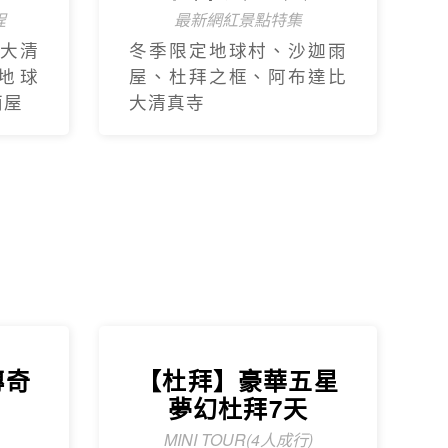
程
最新網紅景點特集
大清
冬季限定地球村、沙迦⾬
地球
屋、杜拜之框、阿布達比
⾬屋
大清真寺
傳奇
【杜拜】豪華五星
天
夢幻杜拜7天
MINI TOUR(4人成行)