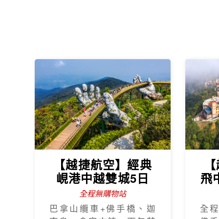
【越捷航空】經典
【
峴港中越雙城5日
飛
全程無購物站
巴拿山纜車+佛手橋、迦
全