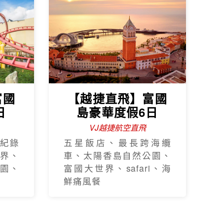
富國
【越捷直飛】富國
日
島豪華度假6日
VJ越捷航空直飛
紀錄
五星飯店、最長跨海纜
界、
車、太陽香島自然公園、
園、
富國大世界、safari、海
鮮痛風餐