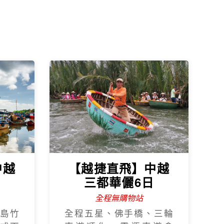
中越
【越捷直飛】中越
日
三都華儷6日
全程無購物站
島竹
全程五星、佛手橋、三輪