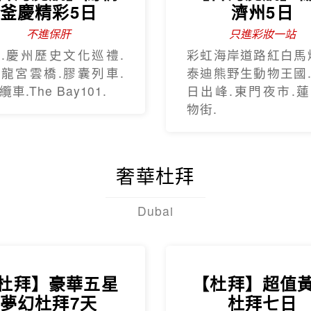
釜慶精彩5日
濟州5日
不進保肝
只進彩妝一站
.慶州歷史文化巡禮.
彩虹海岸道路紅白馬
龍宮雲橋.膠囊列車.
泰迪熊野生動物王國
車.The Bay101.
日出峰.東門夜市.
物街.
奢華杜拜
Dubai
杜拜】豪華五星
【杜拜】超值
夢幻杜拜7天
杜拜七日