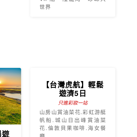
世界
【台灣虎航】輕鬆
遊濟5日
只進彩妝一站
山房山賞油菜花.彩虹游艇
帆船.城山日出峰賞油菜
花.倫敦貝果咖啡.海女餐
暢遊
廳.