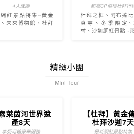
4人成團
超高CP值得杜拜行
新網紅景點特集~黃金
杜拜之框、阿布達比
框、未來博物館、杜拜
真寺、冬季限定~
村、沙迦網紅景點 -
精緻小團
Mini Tour
索萊茵河世界遺
【杜拜】黃金
產8天
杜拜沙迦7
享受河輪豪華服務
最新網紅景點特集