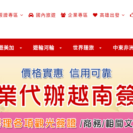
簽證專區
國內旅遊
企業專區
高雄出發
遊美加
遊輪河輪
世界臻旅
中東非