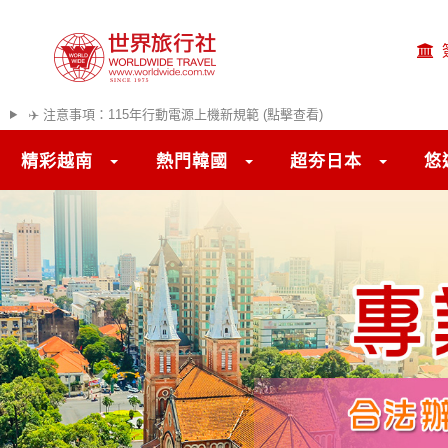
✈️ 注意事項：115年行動電源上機新規範 (點擊查看)
精彩越南
熱門韓國
超夯日本
悠
往前