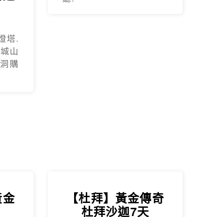
燈塔.
.城山
蓮洞購
黃金
【杜拜】黃金傳奇
杜拜沙迦7天