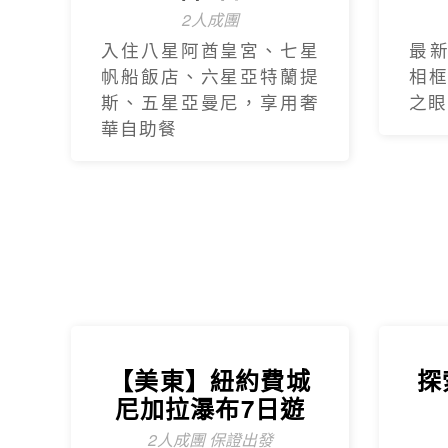
2人成團
入住八星阿酋皇宮、七星
最
帆船飯店、六星亞特蘭提
相
斯、五星亞曼尼，享用奢
之眼
華自助餐
探