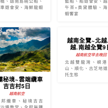
手橋、迦南島碗公船、
籃船、船遊會安、越
瓶車遊會安、海鮮龍蝦
午茶+奧黛體驗、海
蝦饗宴
壩秘境~雲端纜車
越南全覽~北越
吉吉村5日
越.南越全覽9
越南航空
越南航空早去晚回
西邦纜車、秘境吉吉
北越雙龍灣、峴港
、沙壩教堂、全程無購
山、順化、古芝地道