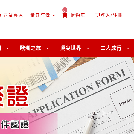
0
同業專區
量身訂做
購物車
登入/註冊
洲
歐洲之旅
頂尖世界
二人成行
往後