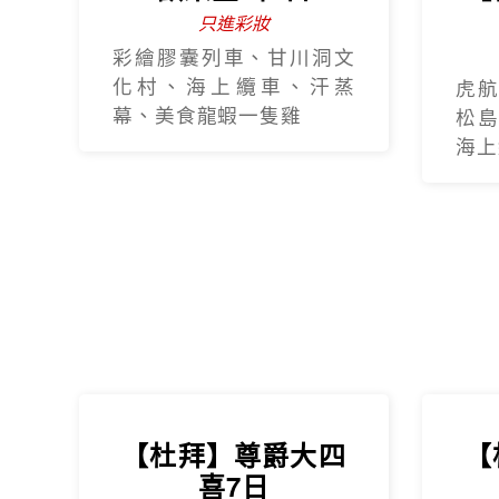
只進彩妝
彩繪膠囊列車、甘川洞文
化村、海上纜車、汗蒸
虎航
幕、美食龍蝦一隻雞
松島
海上纜
【杜拜】尊爵大四
【
喜7日