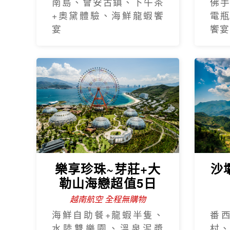
南島、會安古鎮、下午茶
佛
+奧黛體驗、海鮮龍蝦饗
電
宴
饗宴
樂享珍珠~芽莊+大
沙
勒山海戀超值5日
越南航空 全程無購物
海鮮自助餐+龍蝦半隻、
番
水陸雙樂園、溫泉泥漿
村