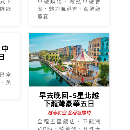
式下
車遊順化、電瓶車遊會
鮮龍
安、魅力峴港秀、海鮮龍
蝦宴
.中
早去晚回~5星北越
日
下龍灣豪華五日
越南航空 全程無購物
巴拿
全程五星飯店、下龍灣
、美
VIP船、陸龍灣、珍珠大