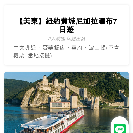
【美東】紐約費城尼加拉瀑布7
日遊
2人成團 保證出發
中文導遊、豪華飯店、華府、波士頓(不含
機票+當地接機)