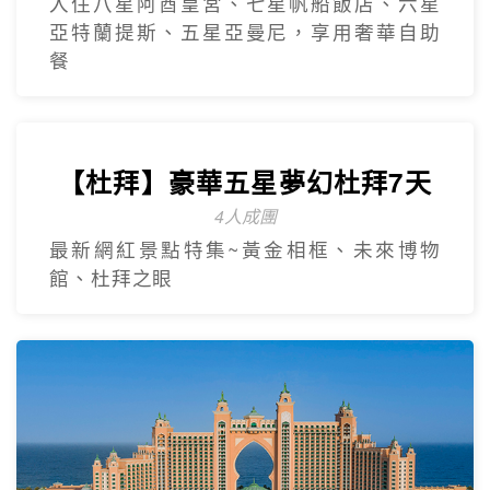
入住八星阿酋皇宮、七星帆船飯店、六星
亞特蘭提斯、五星亞曼尼，享用奢華自助
餐
【杜拜】豪華五星夢幻杜拜7天
4人成團
最新網紅景點特集~黃金相框、未來博物
館、杜拜之眼