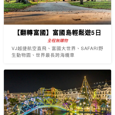
【翻轉富國】富國島輕鬆遊5日
全程無購物
VJ越捷航空直飛、富國大世界、SAFARI野
生動物園、世界最長跨海纜車