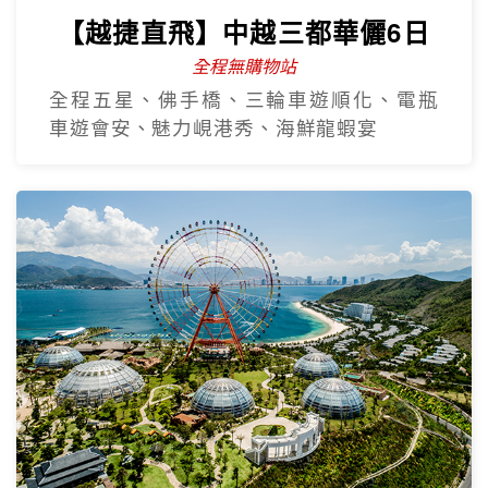
【越捷直飛】中越三都華儷6日
全程無購物站
全程五星、佛手橋、三輪車遊順化、電瓶
車遊會安、魅力峴港秀、海鮮龍蝦宴