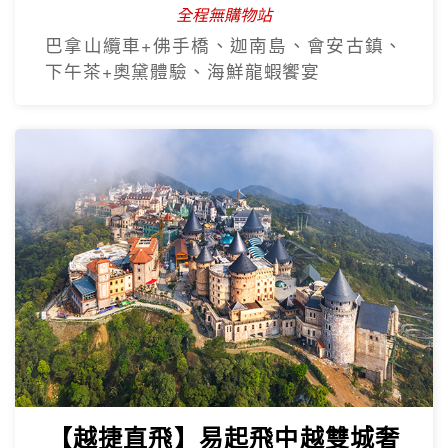
全程無購物站
巴拿山纜車+佛手橋、迦南島、會安古鎮、
下午茶+奧黛體驗、海鮮龍蝦饗宴
【越捷直飛】易起飛中越雙城奢