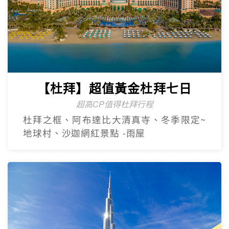
【杜拜】超值黃金杜拜七日
超高CP值得杜拜行程
杜拜之框、阿布達比大清真寺、冬季限定~
地球村、沙迦網紅景點 -⾬屋