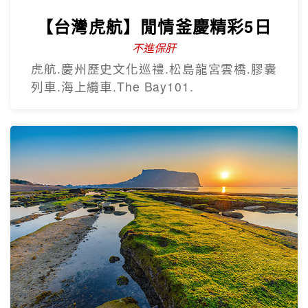
【台灣虎航】閒情釜慶精彩5日
不進保肝
虎航.慶州歷史文化巡禮.松島龍宮雲橋.膠囊
列車.海上纜車.The Bay101.