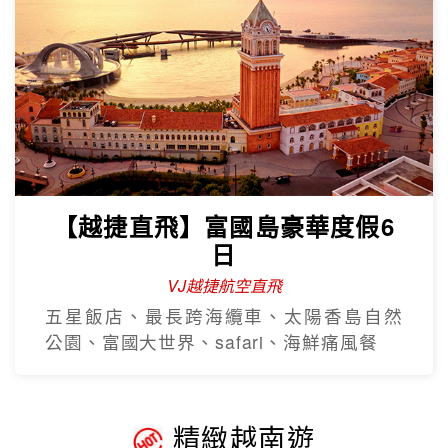
【越捷直飛】富國島豪華度假6
日
VJ越捷航空直飛
五星飯店、最長跨海纜車、太陽香島自然
公園、富國大世界、safari、海鮮痛風餐
精緻越南遊