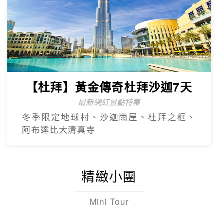
【杜拜】黃金傳奇杜拜沙迦7天
最新網紅景點特集
冬季限定地球村、沙迦⾬屋、杜拜之框、
阿布達比大清真寺
精緻小團
Mini Tour