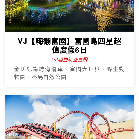
VJ【嗨翻富國】富國島四星超
值度假6日
VJ越捷航空直飛
金氏紀錄跨海纜車、富國大世界、野生動
物園、香島自然公園