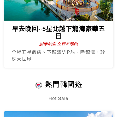
早去晚回~5星北越下龍灣豪華五
日
越南航空 全程無購物
全程五星飯店、下龍灣VIP船、陸龍灣、珍
珠大世界
熱門韓國遊
Hot Sale