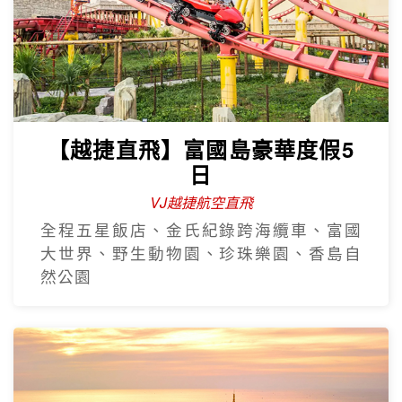
【越捷直飛】富國島豪華度假5
日
VJ越捷航空直飛
全程五星飯店、金氏紀錄跨海纜車、富國
大世界、野生動物園、珍珠樂園、香島自
然公園