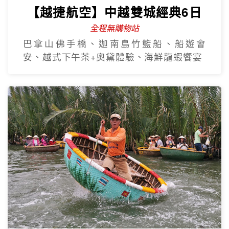
【越捷航空】中越雙城經典6日
全程無購物站
巴拿山佛手橋、迦南島竹籃船、船遊會
安、越式下午茶+奧黛體驗、海鮮龍蝦饗宴