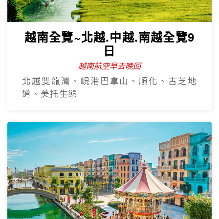
越南全覽~北越.中越.南越全覽9
日
越南航空早去晚回
北越雙龍灣、峴港巴拿山、順化、古芝地
道、美托生態