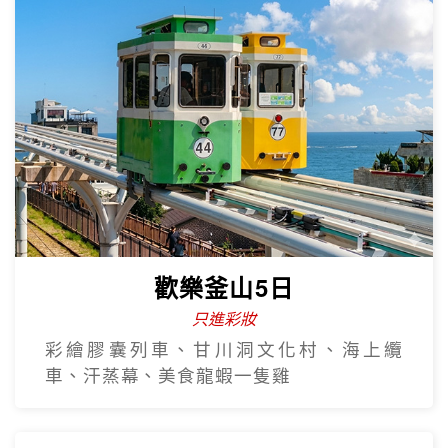
歡樂釜山5日
只進彩妝
彩繪膠囊列車、甘川洞文化村、海上纜
車、汗蒸幕、美食龍蝦一隻雞