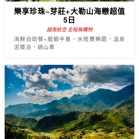
樂享珍珠~芽莊+大勒山海戀超值
5日
越南航空 全程無購物
海鮮自助餐+龍蝦半隻、水陸雙樂園、溫泉
泥漿浴、過山車