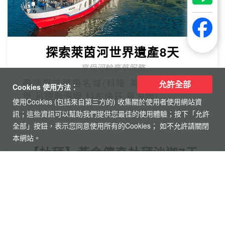
探索萊茵河世界遺產8天
享受河輪豪華服務
帶您探訪萊茵名城(科隆.美茵茲.史特拉斯
允許全部
Cookies 使用方法：
堡.呂德斯海姆.科布倫茲.曼海姆)
使用Cookies (包括來自第三方的) 收集關於使用者使用網站資
訊；這些資訊可以幫助我們提供您最佳的使用體驗；按下「允許
全部」按鈕，表示您同意使用所有的Cookies； 如不允許請關閉
本網站。
【杜拜】黃金傳奇杜拜沙迦7天
最新網紅景點特集
冬季限定地球村、沙迦⾬屋、杜拜之框、
阿布達比大清真寺