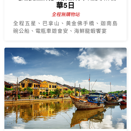
華5日
全程無購物站
全程五星、巴拿山、黃金佛手橋、迦南島
碗公船、電瓶車遊會安、海鮮龍蝦饗宴