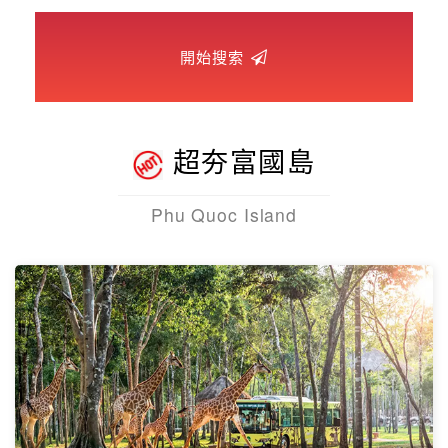
世界臻旅
開始搜索
中東非洲
歐洲之旅
超夯富國島
頂尖世界
Phu Quoc Island
二人成行