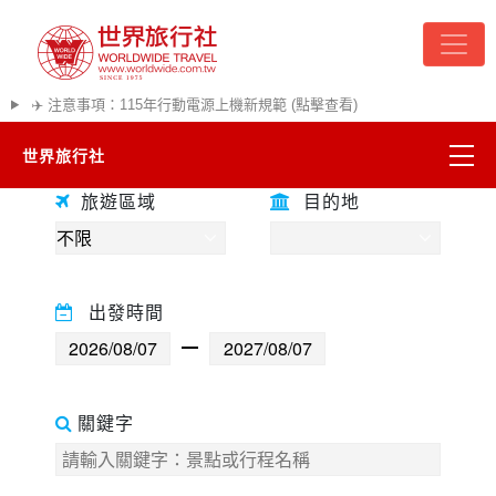
✈️ 注意事項：115年行動電源上機新規範 (點擊查看)
世界旅行社
往前
往後
旅遊區域
目的地
精彩越南
熱門韓國
出發時間
超夯日本
悠遊美加
關鍵字
遊輪河輪