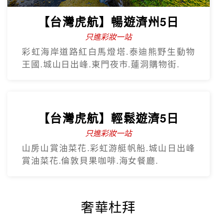
【台灣虎航】暢遊濟州5日
只進彩妝一站
彩虹海岸道路紅白馬燈塔.泰迪熊野生動物
王國.城山日出峰.東門夜市.蓮洞購物街.
【台灣虎航】輕鬆遊濟5日
只進彩妝一站
山房山賞油菜花.彩虹游艇帆船.城山日出峰
賞油菜花.倫敦貝果咖啡.海女餐廳.
奢華杜拜