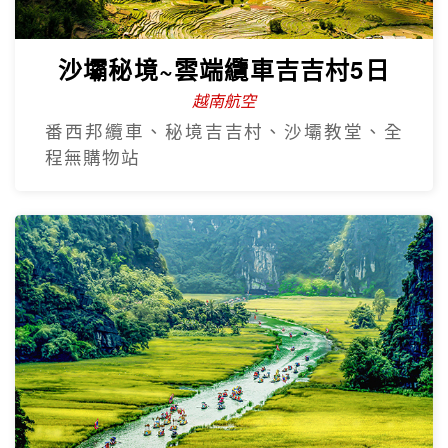
沙壩秘境~雲端纜車吉吉村5日
越南航空
番西邦纜車、秘境吉吉村、沙壩教堂、全
程無購物站