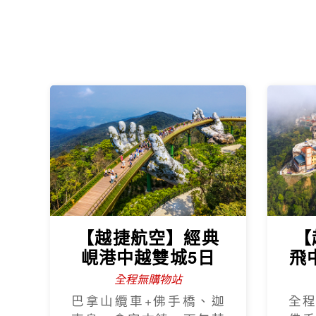
【越捷航空】經典
【
峴港中越雙城5日
飛
全程無購物站
巴拿山纜車+佛手橋、迦
全