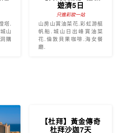
遊濟5日
只進彩妝一站
燈塔.
山房山賞油菜花.彩虹游艇
.城山
帆船.城山日出峰賞油菜
蓮洞購
花.倫敦貝果咖啡.海女餐
廳.