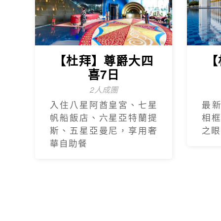
【杜拜】尊爵大四
【
喜7日
2人成團
入住八星阿酋皇宮、七星
最
帆船飯店、六星亞特蘭提
相
斯、五星亞曼尼，享用奢
之眼
華自助餐