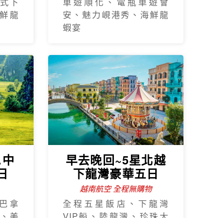
式下
車遊順化、電瓶車遊會
鮮龍
安、魅力峴港秀、海鮮龍
蝦宴
.中
早去晚回~5星北越
日
下龍灣豪華五日
越南航空 全程無購物
巴拿
全程五星飯店、下龍灣
、美
VIP船、陸龍灣、珍珠大