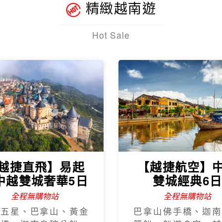
精緻越南遊
Hot Sale
越捷直飛】易起
【越捷航空】
中越雙城奢華5日
雙城經典6
全程無購物站
全程無購物站
程五星、巴拿山、黃金
巴拿山佛手橋、迦南