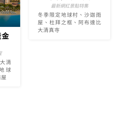
黃金
【杜拜】黃金傳奇
杜拜沙迦7天
程
最新網紅景點特集
大清
冬季限定地球村、沙迦⾬
地球
屋、杜拜之框、阿布達比
⾬屋
大清真寺