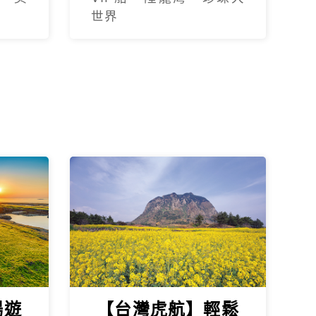
世界
暢遊
【台灣虎航】輕鬆