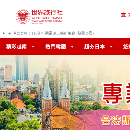
✈️ 注意事項：115年行動電源上機新規範 (點擊查看)
精彩越南
熱門韓國
超夯日本
悠
往前