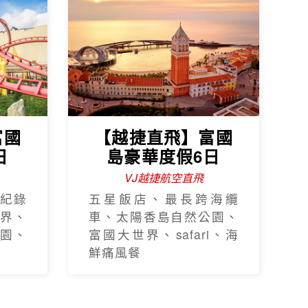
富國
【越捷直飛】富國
日
島豪華度假6日
VJ越捷航空直飛
紀錄
五星飯店、最長跨海纜
界、
車、太陽香島自然公園、
園、
富國大世界、safari、海
鮮痛風餐