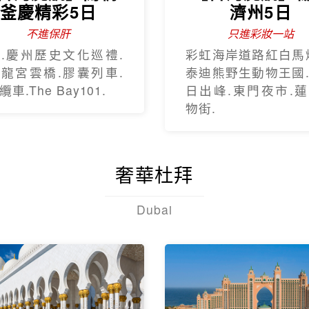
釜慶精彩5日
濟州5日
不進保肝
只進彩妝一站
.慶州歷史文化巡禮.
彩虹海岸道路紅白馬
龍宮雲橋.膠囊列車.
泰迪熊野生動物王國
車.The Bay101.
日出峰.東門夜市.
物街.
奢華杜拜
Dubai