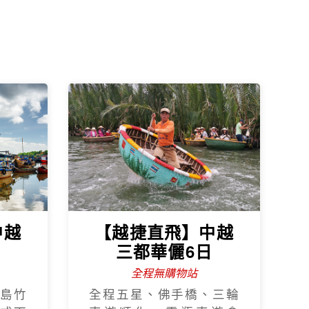
中越
【越捷直飛】中越
日
三都華儷6日
全程無購物站
島竹
全程五星、佛手橋、三輪