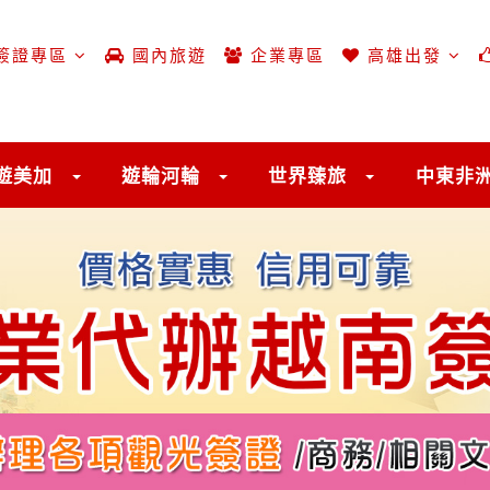
簽證專區
國內旅遊
企業專區
高雄出發
遊美加
遊輪河輪
世界臻旅
中東非