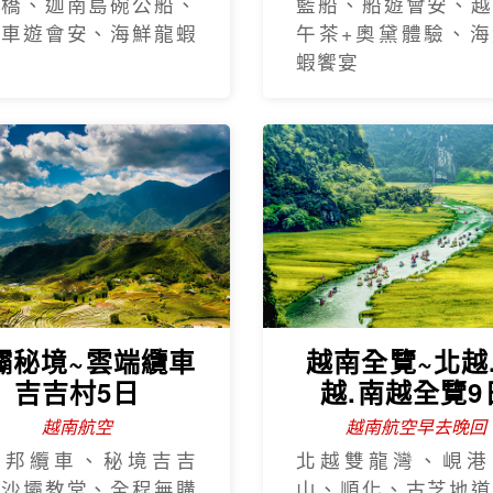
手橋、迦南島碗公船、
籃船、船遊會安、越
瓶車遊會安、海鮮龍蝦
午茶+奧黛體驗、海
蝦饗宴
壩秘境~雲端纜車
越南全覽~北越
吉吉村5日
越.南越全覽9
越南航空
越南航空早去晚回
西邦纜車、秘境吉吉
北越雙龍灣、峴港
、沙壩教堂、全程無購
山、順化、古芝地道