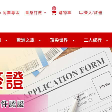
0
同業專區
量身訂做
購物車
登入/註冊
洲
歐洲之旅
頂尖世界
二人成行
往後