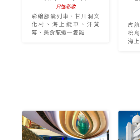
只進彩妝
彩繪膠囊列車、甘川洞文
化村、海上纜車、汗蒸
虎航
幕、美食龍蝦一隻雞
松島
海上纜