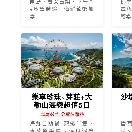
南島、會安古鎮、下午茶
佛
+奧黛體驗、海鮮龍蝦饗
電
宴
饗宴
樂享珍珠~芽莊+大
沙
勒山海戀超值5日
越南航空 全程無購物
海鮮自助餐+龍蝦半隻、
番
水陸雙樂園、溫泉泥漿
村