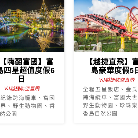
J【嗨翻富國】富
【越捷直飛】
島四星超值度假6
島豪華度假5
日
VJ越捷航空直飛
VJ越捷航空直飛
全程五星飯店、金氏
跨海纜車、富國大世
氏紀錄跨海纜車、富國
野生動物園、珍珠樂
世界、野生動物園、香
香島自然公園
然公園