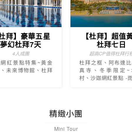
杜拜】豪華五星
【杜拜】超值
夢幻杜拜7天
杜拜七日
4人成團
超高CP值得杜拜行
新網紅景點特集~黃金
杜拜之框、阿布達比
框、未來博物館、杜拜
真寺、冬季限定~
村、沙迦網紅景點 -
精緻小團
Mini Tour