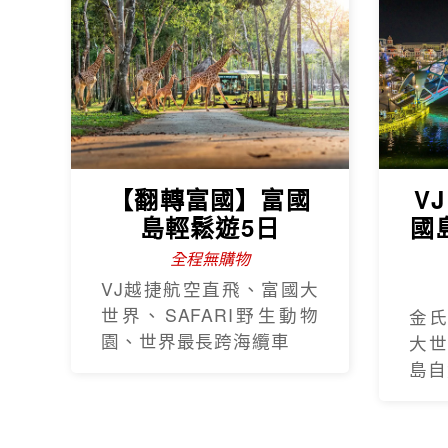
【翻轉富國】富國
V
島輕鬆遊5日
國
全程無購物
VJ越捷航空直飛、富國大
世界、SAFARI野生動物
金
園、世界最長跨海纜車
大
島自