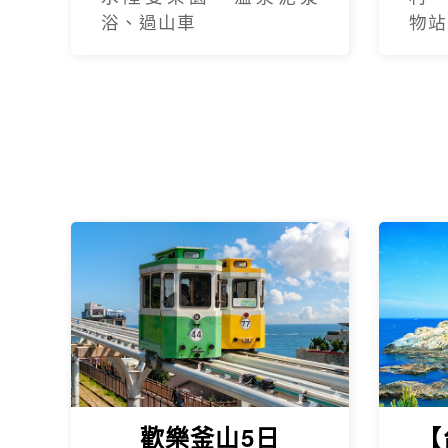
浴、過山車
物站
歡樂釜山5日
【