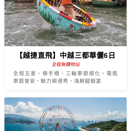
【越捷直飛】中越三都華儷6日
全程無購物站
全程五星、佛手橋、三輪車遊順化、電瓶
車遊會安、魅力峴港秀、海鮮龍蝦宴