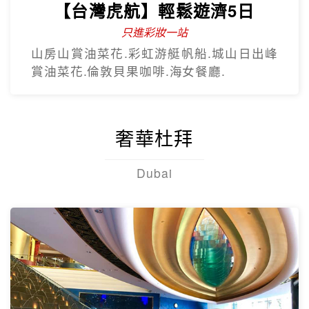
【台灣虎航】輕鬆遊濟5日
只進彩妝一站
山房山賞油菜花.彩虹游艇帆船.城山日出峰
賞油菜花.倫敦貝果咖啡.海女餐廳.
奢華杜拜
Dubai