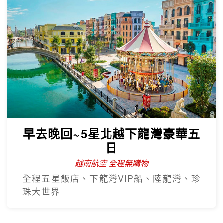
早去晚回~5星北越下龍灣豪華五
日
越南航空 全程無購物
全程五星飯店、下龍灣VIP船、陸龍灣、珍
珠大世界