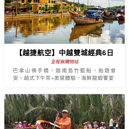
【越捷航空】中越雙城經典6日
全程無購物站
巴拿山佛手橋、迦南島竹籃船、船遊會
安、越式下午茶+奧黛體驗、海鮮龍蝦饗宴