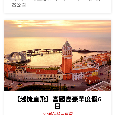
然公園
【越捷直飛】富國島豪華度假6
日
VJ越捷航空直飛