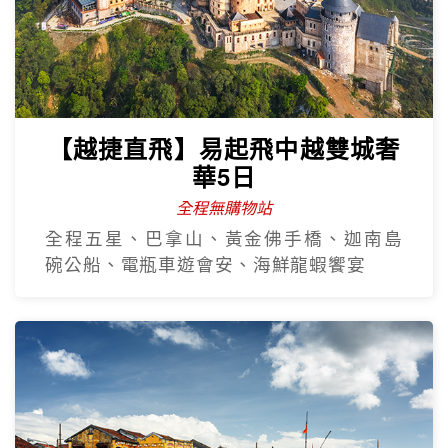
【越捷直飛】易起飛中越雙城奢
華5日
全程無購物站
全程五星、巴拿山、黃金佛手橋、迦南島
碗公船、電瓶車遊會安、海鮮龍蝦饗宴