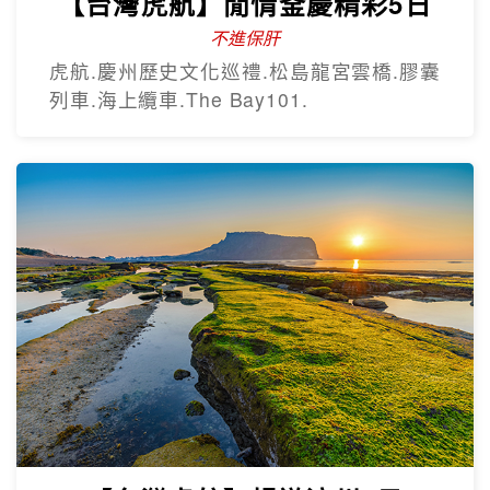
【台灣虎航】閒情釜慶精彩5日
不進保肝
虎航.慶州歷史文化巡禮.松島龍宮雲橋.膠囊
列車.海上纜車.The Bay101.