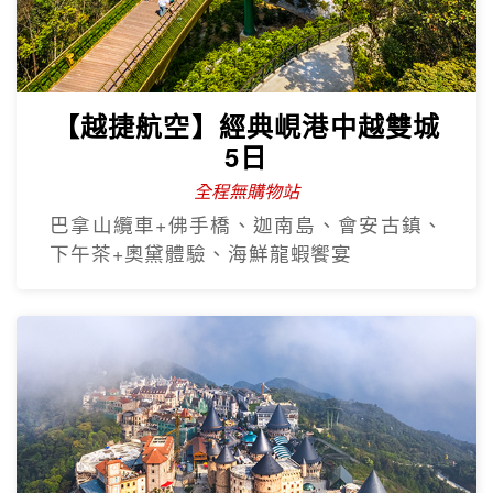
【越捷航空】經典峴港中越雙城
5日
全程無購物站
巴拿山纜車+佛手橋、迦南島、會安古鎮、
下午茶+奧黛體驗、海鮮龍蝦饗宴