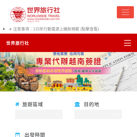
✈️ 注意事項：115年行動電源上機新規範 (點擊查看)
世界旅行社
精彩越南
往前
往後
熱門韓國
超夯日本
旅遊區域
目的地
悠遊美加
遊輪河輪
出發時間