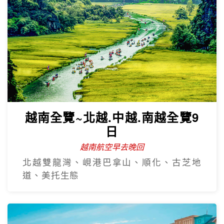
越南全覽~北越.中越.南越全覽9
日
越南航空早去晚回
北越雙龍灣、峴港巴拿山、順化、古芝地
道、美托生態