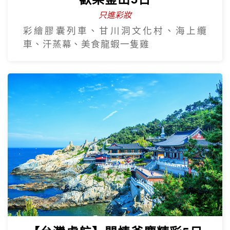
只進彩妝
彩繪膠囊列車、甘川洞文化村、海上纜
車、汗蒸幕、美食龍蝦一隻雞