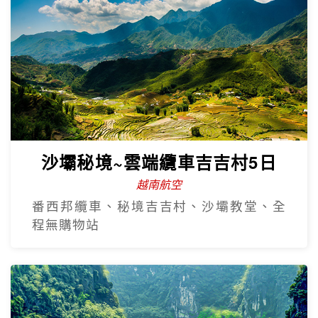
沙壩秘境~雲端纜車吉吉村5日
越南航空
番西邦纜車、秘境吉吉村、沙壩教堂、全
程無購物站