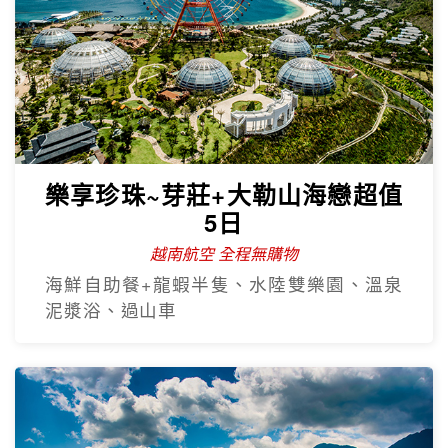
樂享珍珠~芽莊+大勒山海戀超值
5日
越南航空 全程無購物
海鮮自助餐+龍蝦半隻、水陸雙樂園、溫泉
泥漿浴、過山車