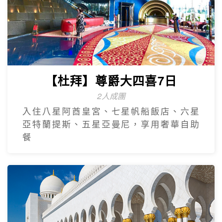
【杜拜】尊爵大四喜7日
2人成團
入住八星阿酋皇宮、七星帆船飯店、六星
亞特蘭提斯、五星亞曼尼，享用奢華自助
餐