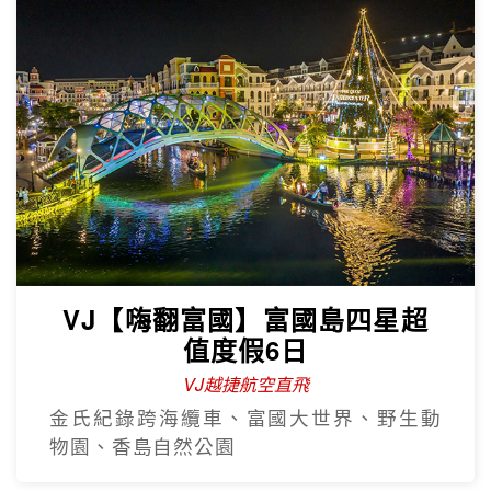
VJ【嗨翻富國】富國島四星超
值度假6日
VJ越捷航空直飛
金氏紀錄跨海纜車、富國大世界、野生動
物園、香島自然公園