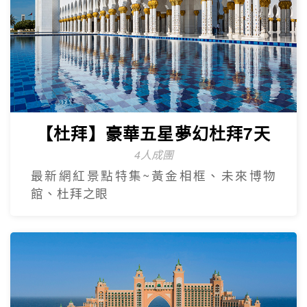
【杜拜】豪華五星夢幻杜拜7天
4人成團
最新網紅景點特集~黃金相框、未來博物
館、杜拜之眼