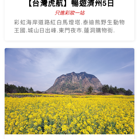
【台灣虎航】暢遊濟州5日
只進彩妝一站
彩虹海岸道路紅白馬燈塔.泰迪熊野生動物
王國.城山日出峰.東門夜市.蓮洞購物街.