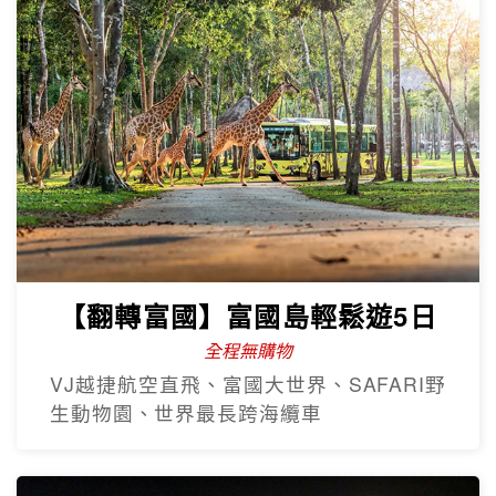
【翻轉富國】富國島輕鬆遊5日
全程無購物
VJ越捷航空直飛、富國大世界、SAFARI野
生動物園、世界最長跨海纜車