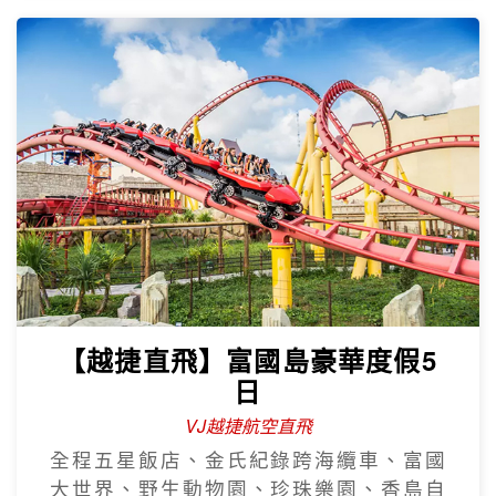
【越捷直飛】富國島豪華度假5
日
VJ越捷航空直飛
全程五星飯店、金氏紀錄跨海纜車、富國
大世界、野生動物園、珍珠樂園、香島自