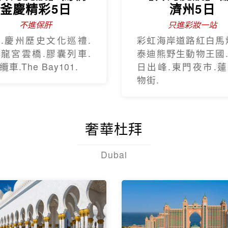
釜慶精彩5日
濟州5日
不進保肝
只進彩妝一站
.慶州歷史文化巡禮.
彩虹海岸道路紅白馬
龍宮雲橋.膠囊列車.
泰迪熊野生動物王國
車.The Bay101.
日出峰.東門夜市.
物街.
奢華杜拜
Dubai