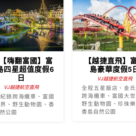
J【嗨翻富國】富
【越捷直飛】
島四星超值度假6
島豪華度假5
日
VJ越捷航空直飛
VJ越捷航空直飛
全程五星飯店、金氏
跨海纜車、富國大世
氏紀錄跨海纜車、富國
野生動物園、珍珠樂
世界、野生動物園、香
香島自然公園
然公園