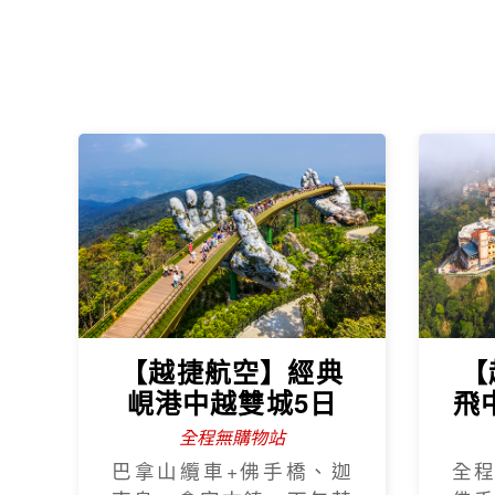
【越捷航空】經典
【
峴港中越雙城5日
飛
全程無購物站
巴拿山纜車+佛手橋、迦
全