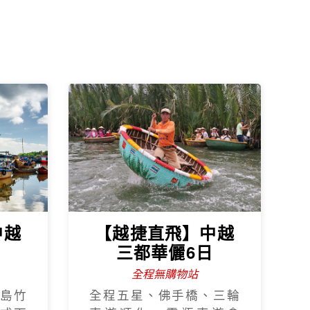
中越
【越捷直飛】中越
日
三都華儷6日
全程無購物站
島竹
全程五星、佛手橋、三輪