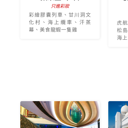
只進彩妝
彩繪膠囊列車、甘川洞文
化村、海上纜車、汗蒸
虎航
幕、美食龍蝦一隻雞
松島
海上纜