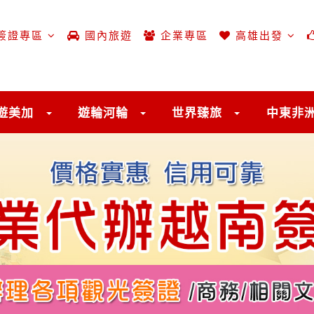
簽證專區
國內旅遊
企業專區
高雄出發
遊美加
遊輪河輪
世界臻旅
中東非