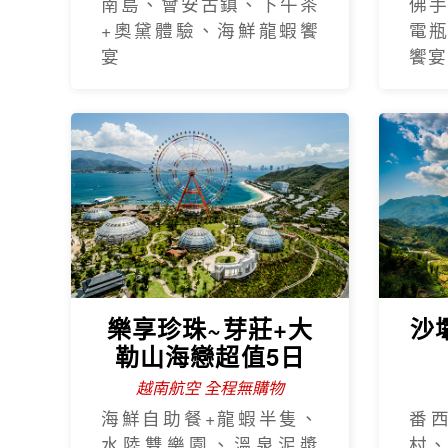
南島、會安古鎮、下午茶
佛
+奧黛體驗、海鮮龍蝦饗
電
宴
饗宴
樂享珍珠~芽莊+大
沙
勒山海戀超值5日
越南航空 全程無購物
海鮮自助餐+龍蝦半隻、
番
水陸雙樂園、溫泉泥漿
村