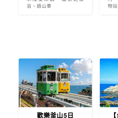
浴、過山車
物站
歡樂釜山5日
【