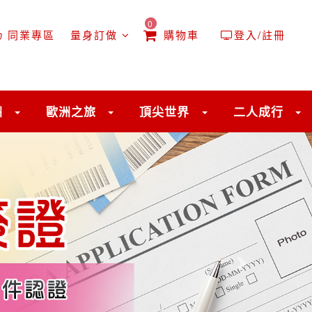
0
同業專區
量身訂做
購物車
登入/註冊
洲
歐洲之旅
頂尖世界
二人成行
往後