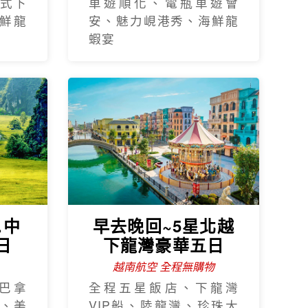
式下
車遊順化、電瓶車遊會
鮮龍
安、魅力峴港秀、海鮮龍
蝦宴
.中
早去晚回~5星北越
日
下龍灣豪華五日
越南航空 全程無購物
巴拿
全程五星飯店、下龍灣
、美
VIP船、陸龍灣、珍珠大