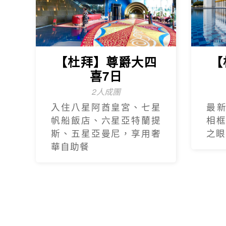
【杜拜】尊爵大四
【
喜7日
2人成團
入住八星阿酋皇宮、七星
最
帆船飯店、六星亞特蘭提
相
斯、五星亞曼尼，享用奢
之眼
華自助餐