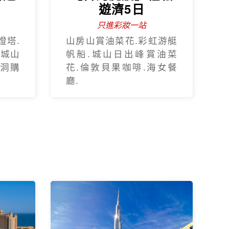
遊濟5日
只進彩妝一站
燈塔.
山房山賞油菜花.彩虹游艇
.城山
帆船.城山日出峰賞油菜
蓮洞購
花.倫敦貝果咖啡.海女餐
廳.