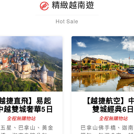
精緻越南遊
Hot Sale
越捷直飛】易起
【越捷航空】
中越雙城奢華5日
雙城經典6
全程無購物站
全程無購物站
程五星、巴拿山、黃金
巴拿山佛手橋、迦南