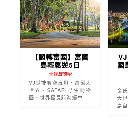
【翻轉富國】富國
V
島輕鬆遊5日
國
全程無購物
VJ越捷航空直飛、富國大
世界、SAFARI野生動物
金
園、世界最長跨海纜車
大
島自