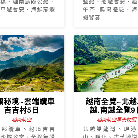
手橋、迦南島碗公船、
籃船、船遊會安、越
瓶車遊會安、海鮮龍蝦
午茶+奧黛體驗、海
蝦饗宴
壩秘境~雲端纜車
越南全覽~北越
吉吉村5日
越.南越全覽9
越南航空
越南航空早去晚回
西邦纜車、秘境吉吉
北越雙龍灣、峴港
、沙壩教堂、全程無購
山、順化、古芝地道