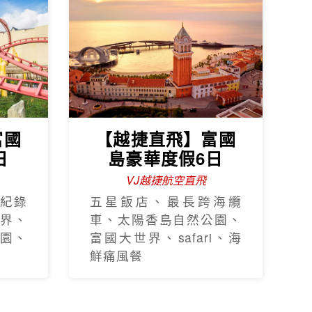
富國
【越捷直飛】富國
日
島豪華度假6日
VJ越捷航空直飛
紀錄
五星飯店、最長跨海纜
界、
車、太陽香島自然公園、
園、
富國大世界、safari、海
鮮痛風餐