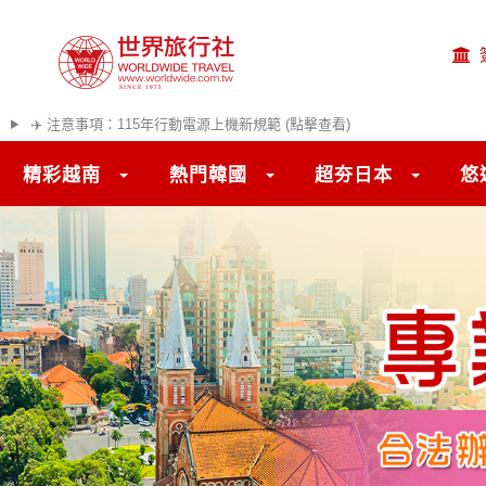
✈️ 注意事項：115年行動電源上機新規範 (點擊查看)
精彩越南
熱門韓國
超夯日本
悠
往前