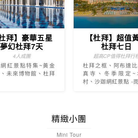
杜拜】豪華五星
【杜拜】超值
夢幻杜拜7天
杜拜七日
4人成團
超高CP值得杜拜行
新網紅景點特集~黃金
杜拜之框、阿布達比
框、未來博物館、杜拜
真寺、冬季限定~
村、沙迦網紅景點 -
精緻小團
Mini Tour