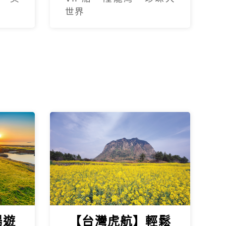
世界
暢遊
【台灣虎航】輕鬆