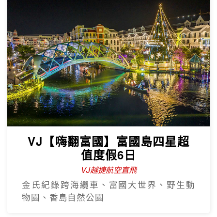
VJ【嗨翻富國】富國島四星超
值度假6日
VJ越捷航空直飛
金氏紀錄跨海纜車、富國大世界、野生動
物園、香島自然公園