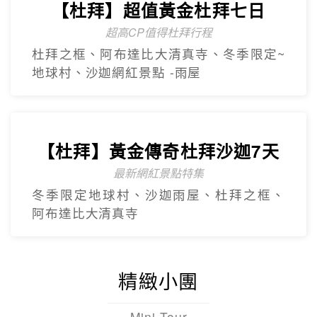
【杜拜】尊爵大四喜7日
2人成團
入住八星阿酋皇宮、七星帆船飯店、六星
亞特蘭提斯、五星亞曼尼，享用奢華自助
餐