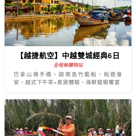
【越捷航空】中越雙城經典6日
全程無購物站
巴拿山佛手橋、迦南島竹籃船、船遊會
安、越式下午茶+奧黛體驗、海鮮龍蝦饗宴