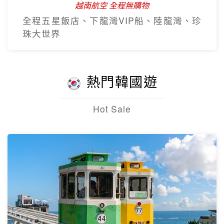
越南全覽~北越.中越.南越全覽9
日
越南航空早去晚回
北越雙龍灣、峴港巴拿山、順化、古芝地
道、美托生態