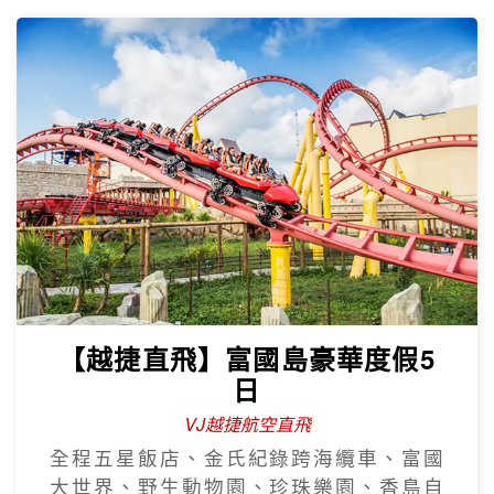
【越捷直飛】富國島豪華度假5
日
VJ越捷航空直飛
全程五星飯店、金氏紀錄跨海纜車、富國
大世界、野生動物園、珍珠樂園、香島自