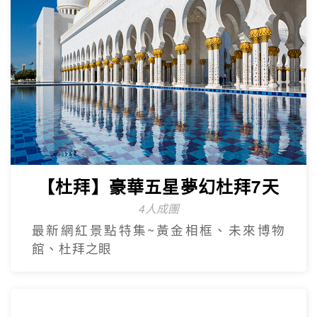
【台灣虎航】暢遊濟州5日
只進彩妝一站
彩虹海岸道路紅白馬燈塔.泰迪熊野生動物
王國.城山日出峰.東門夜市.蓮洞購物街.
【台灣虎航】輕鬆遊濟5日
只進彩妝一站
山房山賞油菜花.彩虹游艇帆船.城山日出峰
賞油菜花.倫敦貝果咖啡.海女餐廳.
奢華杜拜
Dubai