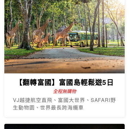
【翻轉富國】富國島輕鬆遊5日
全程無購物
VJ越捷航空直飛、富國大世界、SAFARI野
生動物園、世界最長跨海纜車