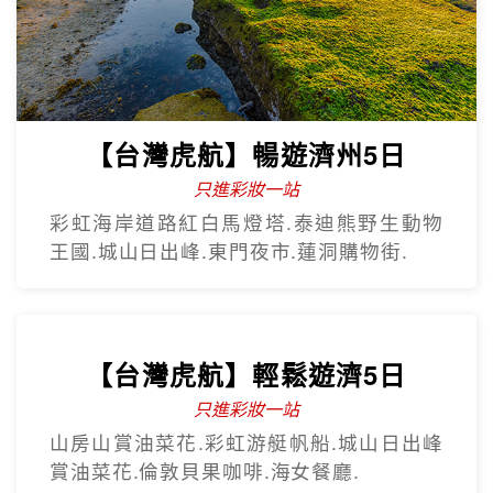
只進彩妝
彩繪膠囊列車、甘川洞文化村、海上纜
車、汗蒸幕、美食龍蝦一隻雞