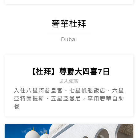
【台灣虎航】閒情釜慶精彩5日
不進保肝
虎航.慶州歷史文化巡禮.松島龍宮雲橋.膠囊
列車.海上纜車.The Bay101.