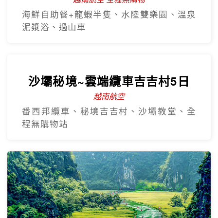
樂享珍珠~芽莊+大勒山海戀超值
5日
越南航空 全程無購物
海鮮自助餐+龍蝦半隻、水陸雙樂園、溫泉
泥漿浴、過山車