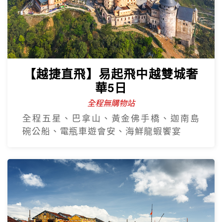
【越捷直飛】易起飛中越雙城奢
華5日
全程無購物站
全程五星、巴拿山、黃金佛手橋、迦南島
碗公船、電瓶車遊會安、海鮮龍蝦饗宴