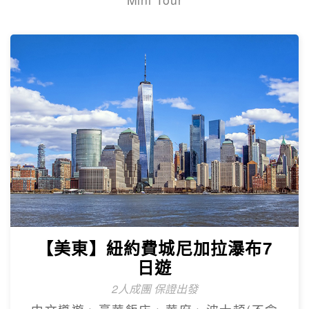
【杜拜】豪華五星夢幻杜拜7天
4人成團
最新網紅景點特集~黃金相框、未來博物
館、杜拜之眼
【杜拜】超值黃金杜拜七日
超高CP值得杜拜行程
杜拜之框、阿布達比大清真寺、冬季限定~
地球村、沙迦網紅景點 -⾬屋