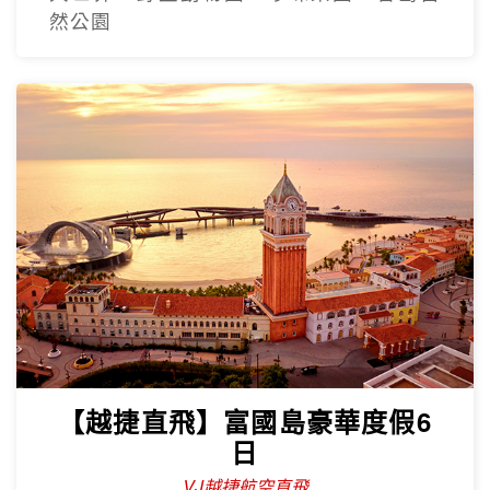
然公園
【越捷直飛】富國島豪華度假6
日
VJ越捷航空直飛