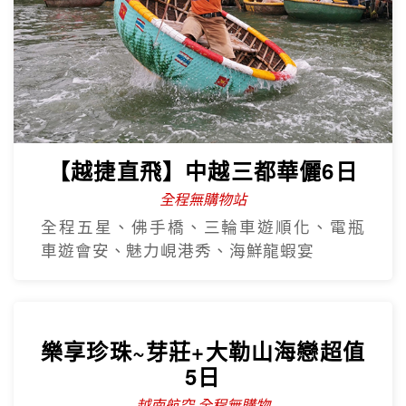
【越捷直飛】中越三都華儷6日
全程無購物站
全程五星、佛手橋、三輪車遊順化、電瓶
車遊會安、魅力峴港秀、海鮮龍蝦宴