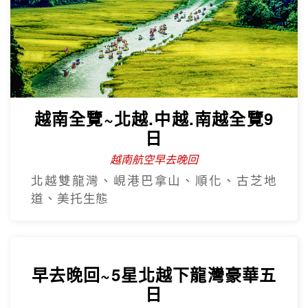
沙壩秘境~雲端纜車吉吉村5日
越南航空
番西邦纜車、秘境吉吉村、沙壩教堂、全
程無購物站