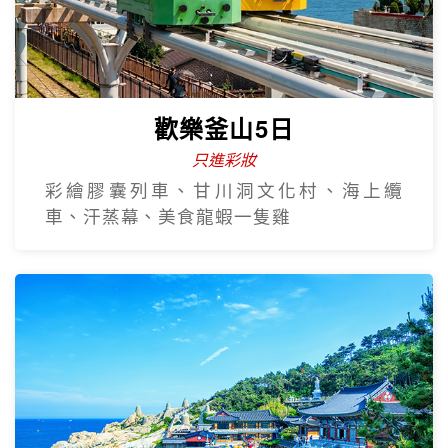
早去晚回~5星北越下龍灣豪華五
日
越南航空 全程無購物
全程五星飯店、下龍灣VIP船、陸龍灣、珍
珠大世界