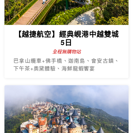
【越捷航空】經典峴港中越雙城
5日
全程無購物站
巴拿山纜車+佛手橋、迦南島、會安古鎮、
下午茶+奧黛體驗、海鮮龍蝦饗宴