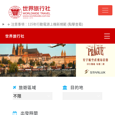
✈️ 注意事項：115年行動電源上機新規範 (點擊查看)
世界旅行社
精彩越南
往前
往後
熱門韓國
超夯日本
旅遊區域
目的地
悠遊美加
遊輪河輪
出發時間