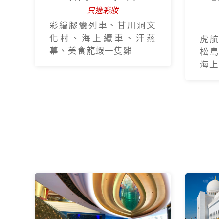
只進彩妝
彩繪膠囊列車、甘川洞文
化村、海上纜車、汗蒸
虎航
幕、美食龍蝦一隻雞
松島
海上纜