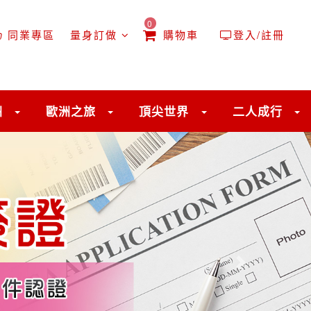
0
同業專區
量身訂做
購物車
登入/註冊
洲
歐洲之旅
頂尖世界
二人成行
往後