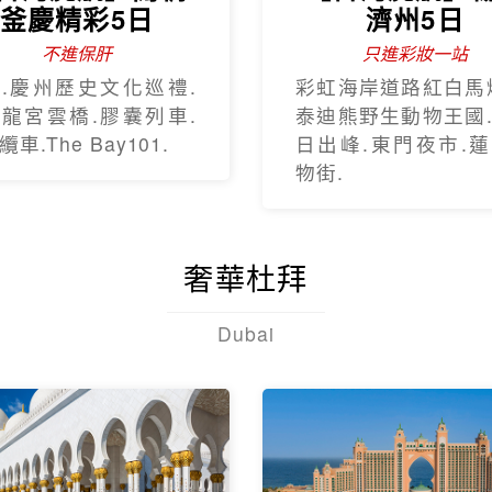
釜慶精彩5日
濟州5日
不進保肝
只進彩妝一站
.慶州歷史文化巡禮.
彩虹海岸道路紅白馬
龍宮雲橋.膠囊列車.
泰迪熊野生動物王國
車.The Bay101.
日出峰.東門夜市.
物街.
奢華杜拜
Dubai