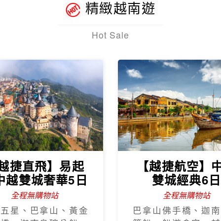
精緻越南遊
Hot Sale
越捷直飛】易起
【越捷航空】
中越雙城奢華5日
雙城經典6
全程無購物站
全程無購物站
程五星、巴拿山、黃金
巴拿山佛手橋、迦南