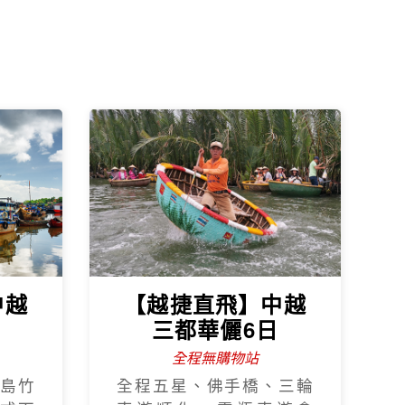
中越
【越捷直飛】中越
日
三都華儷6日
全程無購物站
島竹
全程五星、佛手橋、三輪