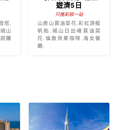
遊濟5日
只進彩妝一站
燈塔.
山房山賞油菜花.彩虹游艇
.城山
帆船.城山日出峰賞油菜
蓮洞購
花.倫敦貝果咖啡.海女餐
廳.