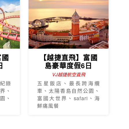
富國
【越捷直飛】富國
日
島豪華度假6日
VJ越捷航空直飛
紀錄
五星飯店、最長跨海纜
界、
車、太陽香島自然公園、
園、
富國大世界、safari、海
鮮痛風餐