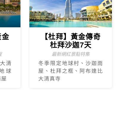
黃金
【杜拜】黃金傳奇
杜拜沙迦7天
程
最新網紅景點特集
大清
冬季限定地球村、沙迦⾬
地球
屋、杜拜之框、阿布達比
⾬屋
大清真寺