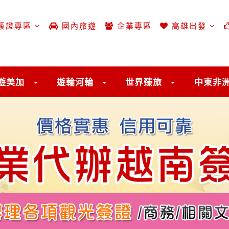
簽證專區
國內旅遊
企業專區
高雄出發
遊美加
遊輪河輪
世界臻旅
中東非