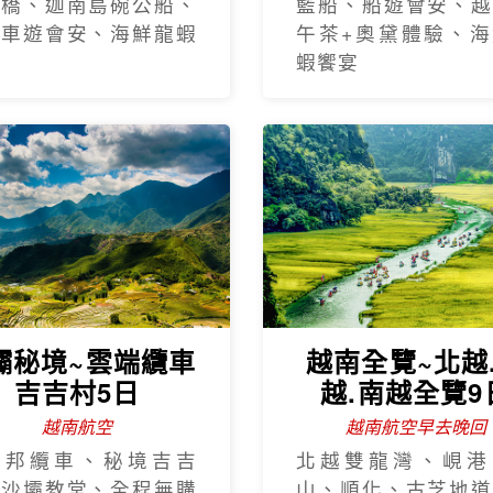
手橋、迦南島碗公船、
籃船、船遊會安、越
瓶車遊會安、海鮮龍蝦
午茶+奧黛體驗、海
蝦饗宴
壩秘境~雲端纜車
越南全覽~北越
吉吉村5日
越.南越全覽9
越南航空
越南航空早去晚回
西邦纜車、秘境吉吉
北越雙龍灣、峴港
、沙壩教堂、全程無購
山、順化、古芝地道