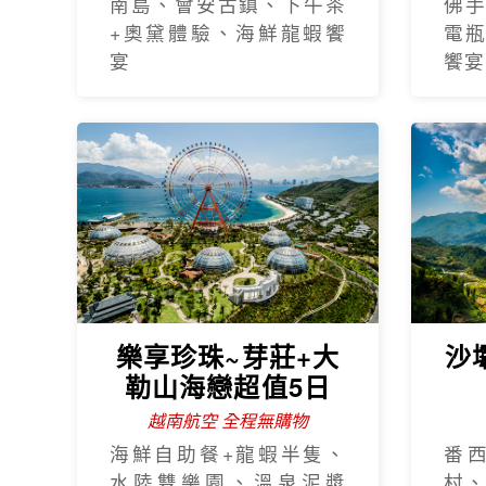
南島、會安古鎮、下午茶
佛
+奧黛體驗、海鮮龍蝦饗
電
宴
饗宴
樂享珍珠~芽莊+大
沙
勒山海戀超值5日
越南航空 全程無購物
海鮮自助餐+龍蝦半隻、
番
水陸雙樂園、溫泉泥漿
村