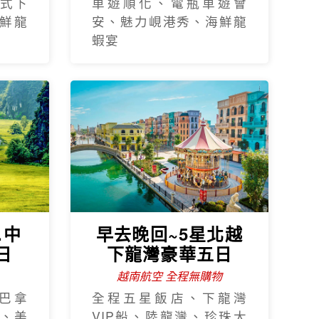
式下
車遊順化、電瓶車遊會
鮮龍
安、魅力峴港秀、海鮮龍
蝦宴
.中
早去晚回~5星北越
日
下龍灣豪華五日
越南航空 全程無購物
巴拿
全程五星飯店、下龍灣
、美
VIP船、陸龍灣、珍珠大