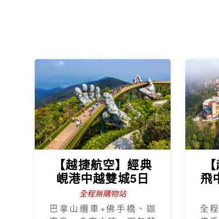
【越捷航空】經典
【
峴港中越雙城5日
飛
全程無購物站
巴拿山纜車+佛手橋、迦
全