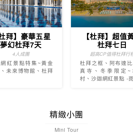
杜拜】豪華五星
【杜拜】超值
夢幻杜拜7天
杜拜七日
4人成團
超高CP值得杜拜行
新網紅景點特集~黃金
杜拜之框、阿布達比
框、未來博物館、杜拜
真寺、冬季限定~
村、沙迦網紅景點 -
精緻小團
Mini Tour