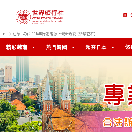
✈️ 注意事項：115年行動電源上機新規範 (點擊查看)
精彩越南
熱門韓國
超夯日本
悠
往前