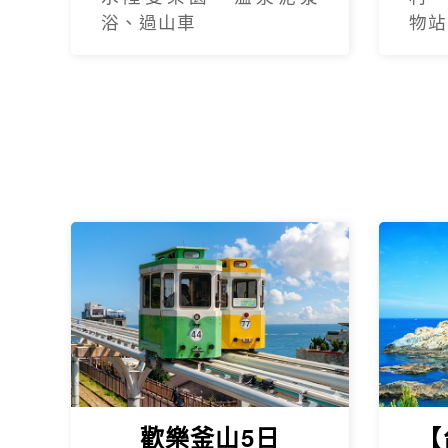
浴、過山車
物站
歡樂釜山5日
【