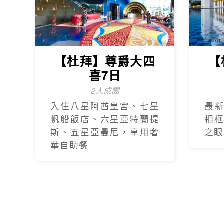
【杜拜】尊爵大四
【
喜7日
2人成團
入住八星阿酋皇宮、七星
最
帆船飯店、六星亞特蘭提
相
斯、五星亞曼尼，享用奢
之眼
華自助餐