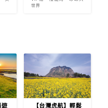
世界
暢遊
【台灣虎航】輕鬆