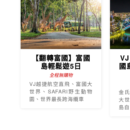
【翻轉富國】富國
V
島輕鬆遊5日
國
全程無購物
VJ越捷航空直飛、富國大
世界、SAFARI野生動物
金
園、世界最長跨海纜車
大
島自