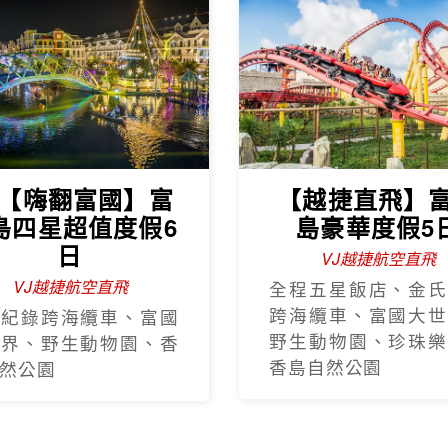
J【嗨翻富國】富
【越捷直飛】
島四星超值度假6
島豪華度假5
日
VJ越捷航空直飛
VJ越捷航空直飛
全程五星飯店、金氏
跨海纜車、富國大世
氏紀錄跨海纜車、富國
野生動物園、珍珠樂
世界、野生動物園、香
香島自然公園
然公園