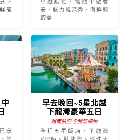
式下
車遊順化、電瓶車遊會
鮮龍
安、魅力峴港秀、海鮮龍
蝦宴
.中
早去晚回~5星北越
日
下龍灣豪華五日
越南航空 全程無購物
巴拿
全程五星飯店、下龍灣
、美
VIP船、陸龍灣、珍珠大