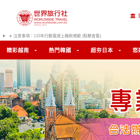
✈️ 注意事項：115年行動電源上機新規範 (點擊查看)
精彩越南
熱門韓國
超夯日本
悠
往前