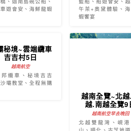
手橋、迦南島碗公船、
籃船、船遊會安、越
瓶車遊會安、海鮮龍蝦
午茶+奧黛體驗、海
蝦饗宴
壩秘境~雲端纜車
越南全覽~北越
吉吉村5日
越.南越全覽9
越南航空
越南航空早去晚回
西邦纜車、秘境吉吉
北越雙龍灣、峴港
、沙壩教堂、全程無購
山、順化、古芝地道