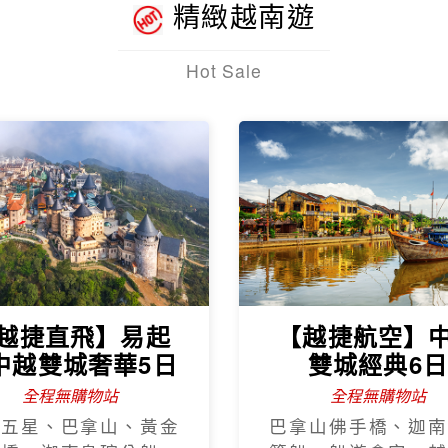
精緻越南遊
Hot Sale
越捷直飛】易起
【越捷航空】
中越雙城奢華5日
雙城經典6
全程無購物站
全程無購物站
程五星、巴拿山、黃金
巴拿山佛手橋、迦南