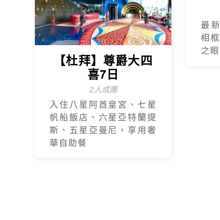
最
相
之眼
【杜拜】尊爵大四
喜7日
2人成團
入住八星阿酋皇宮、七星
帆船飯店、六星亞特蘭提
斯、五星亞曼尼，享用奢
華自助餐