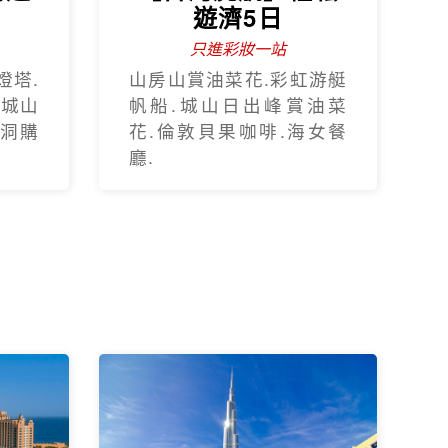
遊濟5日
只進彩妝一站
燈塔.
山房山賞油菜花.彩虹游艇
.城山
帆船.城山日出峰賞油菜
蓮洞購
花.倫敦貝果咖啡.海女餐
廳.