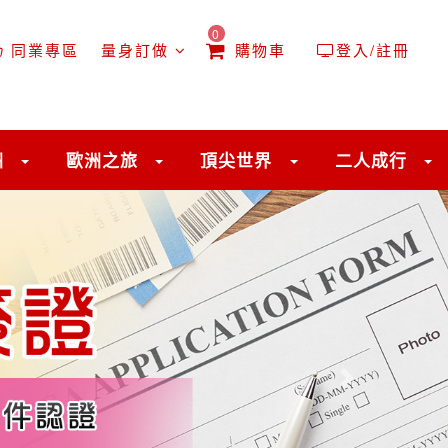
0
同業專區
量身訂做
購物車
登入/註冊
洲
歐洲之旅
頂尖世界
二人成行
往後