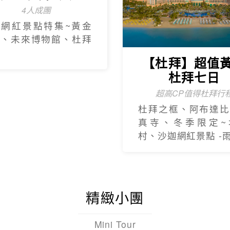
4人成團
新網紅景點特集~黃金
框、未來博物館、杜拜
【杜拜】超值
杜拜七日
超高CP值得杜拜行
杜拜之框、阿布達比
真寺、冬季限定~
村、沙迦網紅景點 -
精緻小團
Mini Tour