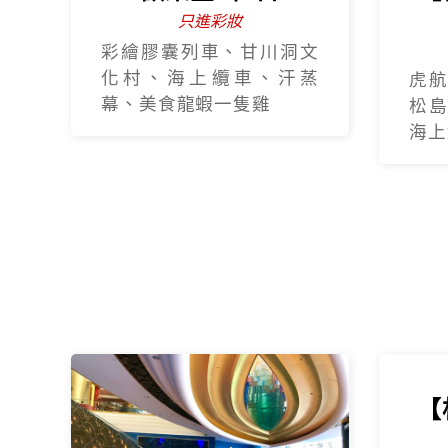
只進彩妝
彩繪膠囊列車、甘川洞文
化村、海上纜車、汗蒸
虎航
幕、美食龍蝦一隻雞
松島
海上纜
【