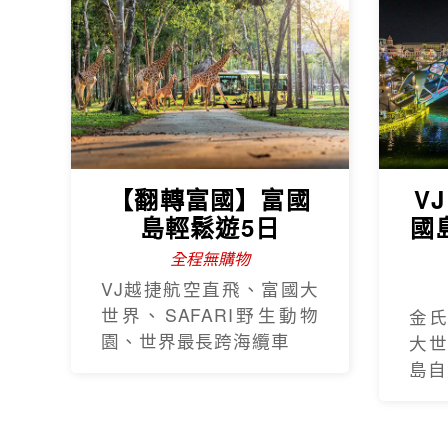
【翻轉富國】富國
V
島輕鬆遊5日
國
全程無購物
VJ越捷航空直飛、富國大
世界、SAFARI野生動物
金
園、世界最長跨海纜車
大
島自