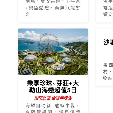
南島、會安古鎮、下午茶
佛
+奧黛體驗、海鮮龍蝦饗
電
宴
饗宴
樂享珍珠~芽莊+大
沙
勒山海戀超值5日
越南航空 全程無購物
海鮮自助餐+龍蝦半隻、
番
水陸雙樂園、溫泉泥漿
村