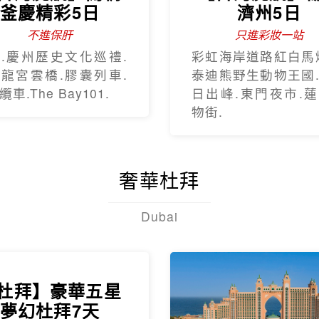
釜慶精彩5日
濟州5日
不進保肝
只進彩妝一站
.慶州歷史文化巡禮.
彩虹海岸道路紅白馬
龍宮雲橋.膠囊列車.
泰迪熊野生動物王國
車.The Bay101.
日出峰.東門夜市.
物街.
奢華杜拜
Dubai
杜拜】豪華五星
夢幻杜拜7天