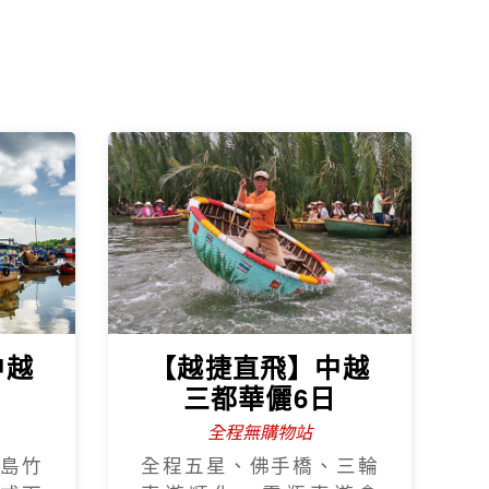
中越
【越捷直飛】中越
日
三都華儷6日
全程無購物站
島竹
全程五星、佛手橋、三輪