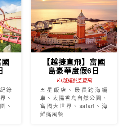
富國
【越捷直飛】富國
日
島豪華度假6日
VJ越捷航空直飛
紀錄
五星飯店、最長跨海纜
界、
車、太陽香島自然公園、
園、
富國大世界、safari、海
鮮痛風餐