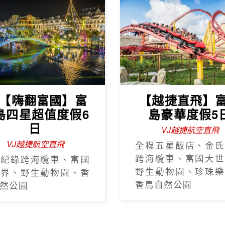
J【嗨翻富國】富
【越捷直飛】
島四星超值度假6
島豪華度假5
日
VJ越捷航空直飛
VJ越捷航空直飛
全程五星飯店、金氏
跨海纜車、富國大世
氏紀錄跨海纜車、富國
野生動物園、珍珠樂
世界、野生動物園、香
香島自然公園
然公園