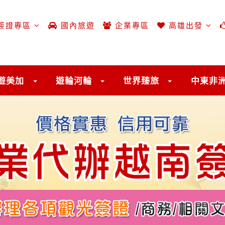
簽證專區
國內旅遊
企業專區
高雄出發
遊美加
遊輪河輪
世界臻旅
中東非