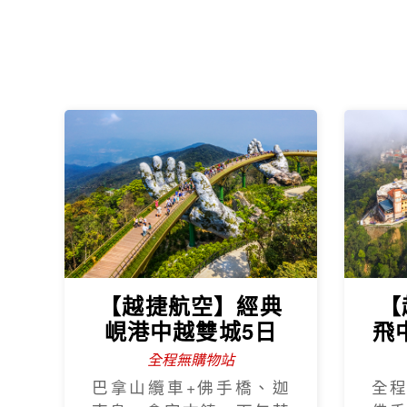
【越捷航空】經典
【
峴港中越雙城5日
飛
全程無購物站
巴拿山纜車+佛手橋、迦
全