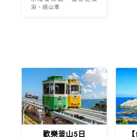
浴、過山車
物站
歡樂釜山5日
【