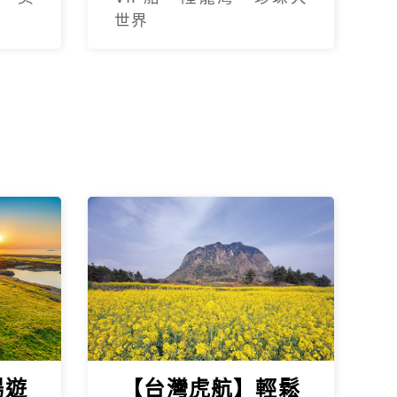
世界
暢遊
【台灣虎航】輕鬆