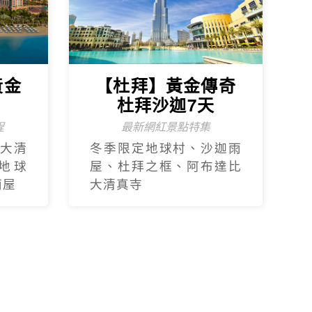
黃金
【杜拜】黃金傳奇
杜拜沙迦7天
程
最新網紅景點特集
大清
冬季限定地球村、沙迦⾬
地球
屋、杜拜之框、阿布達比
⾬屋
大清真寺