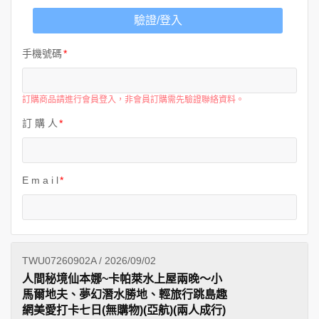
世界臻旅
驗證/登入
中東非洲
手機號碼
歐洲之旅
訂購商品請進行會員登入，非會員訂購需先驗證聯絡資料。
訂 購 人
頂尖世界
二人成行
E m a i l
TWU07260902A / 2026/09/02
人間秘境仙本娜~卡帕萊水上屋兩晚～小
馬爾地夫、夢幻潛水勝地、輕旅行跳島趣
網美愛打卡七日(無購物)(亞航)(兩人成行)