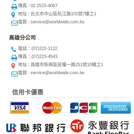
網頁，除非您願意告知您的個人資料，否則本網站不會也無法
傳真 : 02-2515-4067
將此項記錄和您對應。請您注意，在本網站網刊登廣告之廠
商，或與連結本網站，也可能蒐集您個人的資料。對於您主動
地址 : 台北市中山區松江路101號7樓之1
提供的個人資訊，這些廣告廠商、或連結網站有其個別的私權
電郵 : service@worldwide.com.tw
保護政策，其資料處理措施不適用本網站隱私權保護政策，本
公司不負任何連帶責任。
本網站將在事前或註冊登錄取得您的同意後，傳送商業性資料
高雄分公司
或電子郵件給您。本公司除了在該資料或電子郵件上註明是由
電話：(07)222-1122
本公司發送，也會在該資料或電子郵件上提供您能隨時停止接
收這些資料或電子郵件的方法及說明。
傳真：(07)223-4543
地址 : 高雄市新興區民權一路251號10樓之1
資料使用:
電郵 : service@worldwide.com.tw
本公司不會向任何人出售或出借您的個人識別資料。
在以下情況下， 本公司會向其他人士或公司提供您的個人識別
資料：
信用卡優惠
1.遵守法令或政府機關的要求；或我們發覺您在網站上的行為
違反本公司旗下網站的會員條款或產品、服務的特定使用指
南。
2.為了保護使用者個人隱私，我們無法為您查詢其他使用者的
帳號資料。若您有相關法律上問題需查閱他人資料時，請務必
向警政單位提出告訴，我們將全力配合警政單位調查並提供所
有相關資料，以協助調查及破案！