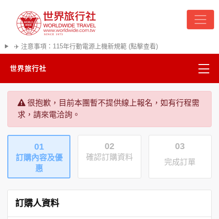
✈️ 注意事項：115年行動電源上機新規範 (點擊查看)
世界旅行社
精彩越南
很抱歉，目前本團暫不提供線上報名，如有行程需
求，請來電洽詢。
熱門韓國
02
03
01
超夯日本
確認訂購資料
訂購內容及優
完成訂單
惠
悠遊美加
遊輪河輪
訂購人資料