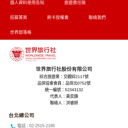
個人資料使用告知
旅遊責任險
設備的 IP 位址、使用時間、使用的瀏覽器、瀏覽及點選資料記
錄等，做為我們增進網站服務的參考依據，此記錄為內部應
用，決不對外公布。
招募菁英
刷卡授權書
聯絡我們
為提供精確的服務，我們會將收集的問卷調查內容進行統計與
分析，分析結果之統計數據或說明文字呈現，除供內部研究
外，我們會視需要公佈統計數據及說明文字，但不涉及特定個
世界部落格
人之資料。
除非取得您的同意或其他法令之特別規定，本網站絕不會將您
的個人資料揭露予第三人或使用於蒐集目的以外之其他用途。
在您於本網站註冊帳號、使用本網站相關產品、服務、活動或
贈獎時，本網站會收集您的個人識別資料，本網站也可以從商
業夥伴處取得個人資料。
世界旅行社股份有限公司
當客戶在本網站註冊時，我們會取得您的姓名、電話、住址、
綜合旅遊業：交觀綜2117號
身份證字號、電子郵件、出生日期、性別、行業等相關資料，
當您註冊成功，並登入使用我們的服務後，我們即取得您的資
品保協會會員：品保北0752號
料。註冊時，本網站取得您的姓名、電話、住址、身份證字
統一編號：52343132
號、電子郵件、出生日期、性別、行業等相關資料，當您註冊
代表人：黃奕鋒
成功，並登入使用我們的服務後，本網站即取得您的資料。
聯絡人：洪睿妍
其他除了上述，會保留您在上網瀏覽或查詢時，伺服器自行產
生的相關記錄，包括您使用連線設備的 IP 位址、使用時間、使
台北總公司
用的瀏覽器、瀏覽及點選資料紀錄等。本網站會對個別連線者
的瀏覽器予以標示，歸納使用者瀏覽器在本網站內部所瀏覽的
電話 : 02-2515-2185