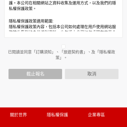
護。本公司在相關網站之資料收集及運用方式，以及我們的隱
私權保護政策。
隱私權保護政策適用範圍:
隱私權保護政策內容，包括本公司如何處理在用戶使用網站服
務時收集到的身份識別資料，也包括本公司如何處理在商業合
作與本公司合作時分享的任何身份識別資料。隱私權保護政策
不適用於本公司以外的公司或網站群，與非本站所僱用或管理
人員。例如您透過本公司旗下網站上的廣告廠商連結，這些置
已閱讀並同意「訂購須知」、「旅遊契約書」、及「隱私權政
放連結的廠商也可能蒐集您個人的資料。對於您主動提供的個
策」。
人資訊，這些廣告廠商或連結網站有其個別的隱私權保護政
策，其資料處理措施不適用於本公司隱私權保護政策。
您個人在本網站上的聊天室或討論區中任意公開個人資料的行
截止報名
取消
為，在非經加密的保護下，亦不適用於本公司隱私權保護政
策。
資料的蒐集與使用方式:
為了在本網站提供您最佳的互動性服務，可能會請您提供相關
個人的資料，其範圍如下：
本網站在您使用服務信箱、問卷調查等互動性功能時，會保留
關於世界
隱私權保護
企業專區
您所提供的姓名、電子郵件地址、聯絡方式及使用時間等。
於一般瀏覽時，伺服器會自行記錄相關行徑，包括您使用連線