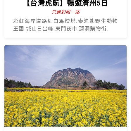
【台灣虎航】暢遊濟州5日
只進彩妝一站
彩虹海岸道路紅白馬燈塔.泰迪熊野生動物
王國.城山日出峰.東門夜市.蓮洞購物街.