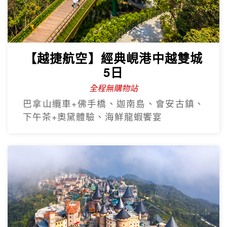
【越捷航空】經典峴港中越雙城
5日
全程無購物站
巴拿山纜車+佛手橋、迦南島、會安古鎮、
下午茶+奧黛體驗、海鮮龍蝦饗宴