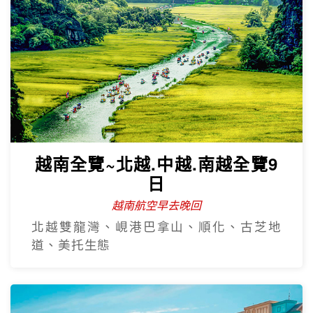
越南全覽~北越.中越.南越全覽9
日
越南航空早去晚回
北越雙龍灣、峴港巴拿山、順化、古芝地
道、美托生態