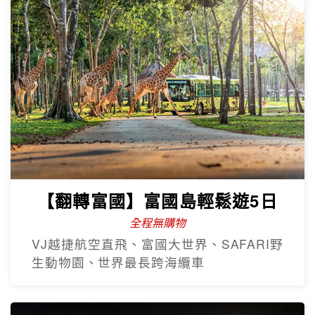
【翻轉富國】富國島輕鬆遊5日
全程無購物
VJ越捷航空直飛、富國大世界、SAFARI野
生動物園、世界最長跨海纜車