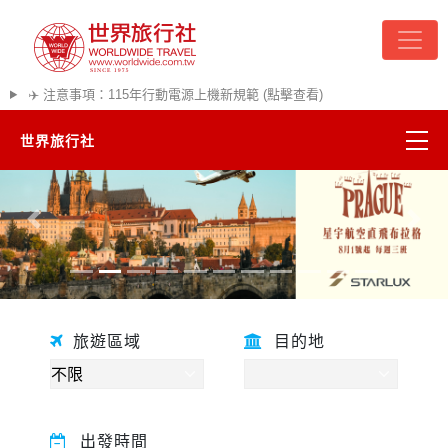
✈️ 注意事項：115年行動電源上機新規範 (點擊查看)
世界旅行社
精彩越南
往前
往後
熱門韓國
超夯日本
旅遊區域
目的地
悠遊美加
遊輪河輪
出發時間