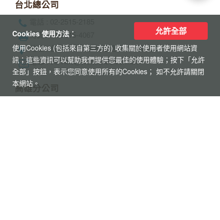
允許全部
Cookies 使用方法：
使用Cookies (包括來自第三方的) 收集關於使用者使用網站資
訊；這些資訊可以幫助我們提供您最佳的使用體驗；按下「允許
【杜拜】黃金傳奇杜拜沙迦7天
全部」按鈕，表示您同意使用所有的Cookies； 如不允許請關閉
最新網紅景點特集
本網站。
冬季限定地球村、沙迦⾬屋、杜拜之框、
阿布達比大清真寺
【杜拜】豪華五星夢幻杜拜7天
MINI TOUR(4人成行)
最新網紅景點特集~黃金相框、未來博物
館、杜拜之眼