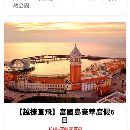
然公園
【越捷直飛】富國島豪華度假6
日
VJ越捷航空直飛