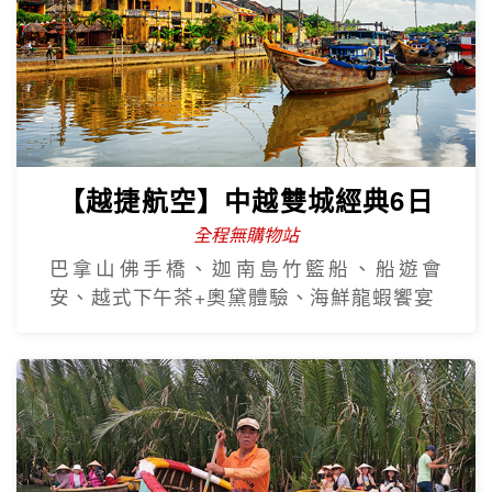
【越捷航空】中越雙城經典6日
全程無購物站
巴拿山佛手橋、迦南島竹籃船、船遊會
安、越式下午茶+奧黛體驗、海鮮龍蝦饗宴