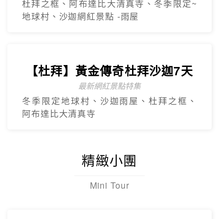
【杜拜】超值黃金杜拜七日
超高CP值得杜拜行程
杜拜之框、阿布達比大清真寺、冬季限定~
地球村、沙迦網紅景點 -⾬屋