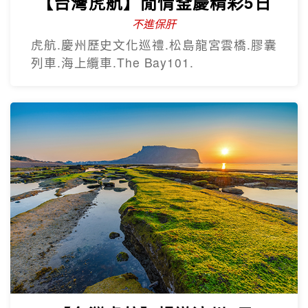
【台灣虎航】閒情釜慶精彩5日
不進保肝
虎航.慶州歷史文化巡禮.松島龍宮雲橋.膠囊
列車.海上纜車.The Bay101.