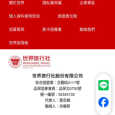
機票+當地接機)
探索萊茵河世界遺產8天
享受河輪豪華服務
帶您探訪萊茵名城(科隆.美茵茲.史特拉斯
堡.呂德斯海姆.科布倫茲.曼海姆)