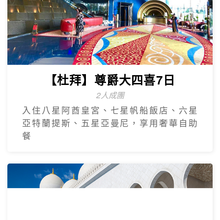
【杜拜】尊爵大四喜7日
2人成團
入住八星阿酋皇宮、七星帆船飯店、六星
亞特蘭提斯、五星亞曼尼，享用奢華自助
餐