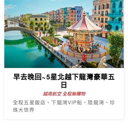
早去晚回~5星北越下龍灣豪華五
日
越南航空 全程無購物
全程五星飯店、下龍灣VIP船、陸龍灣、珍
珠大世界