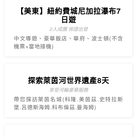
【杜拜】黃金傳奇杜拜沙迦7天
最新網紅景點特集
冬季限定地球村、沙迦⾬屋、杜拜之框、
阿布達比大清真寺
精緻小團
Mini Tour