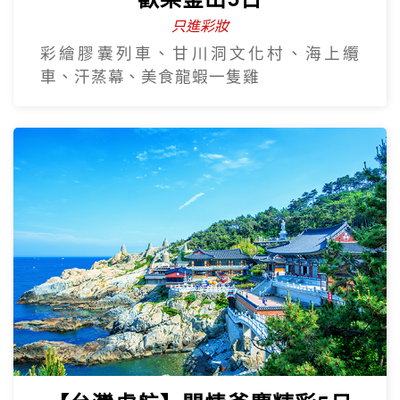
只進彩妝
彩繪膠囊列車、甘川洞文化村、海上纜
車、汗蒸幕、美食龍蝦一隻雞