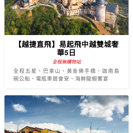
【越捷直飛】易起飛中越雙城奢
華5日
全程無購物站
全程五星、巴拿山、黃金佛手橋、迦南島
碗公船、電瓶車遊會安、海鮮龍蝦饗宴