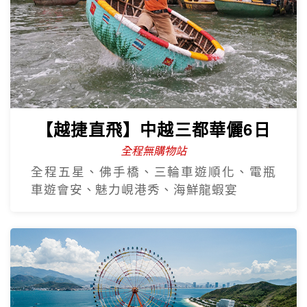
【越捷直飛】中越三都華儷6日
全程無購物站
全程五星、佛手橋、三輪車遊順化、電瓶
車遊會安、魅力峴港秀、海鮮龍蝦宴