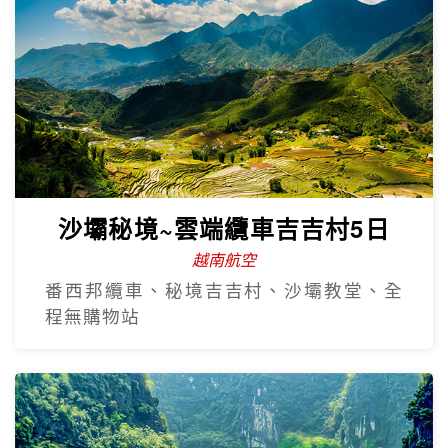
沙壩秘境~雲端纜車吉吉村5日
越南航空
番西邦纜車、秘境吉吉村、沙壩教堂、全
程無購物站