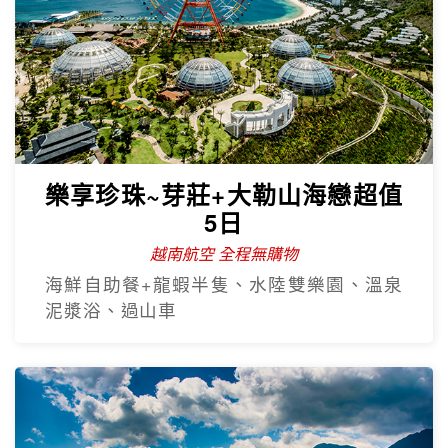
樂享珍珠~芽莊+大勒山海戀超值
5日
越南航空 全程無購物
海鮮自助餐+龍蝦半隻、水陸雙樂園、溫泉
泥漿浴、過山車