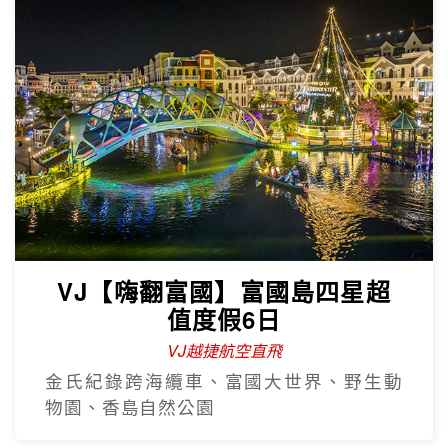
VJ【嗨翻富國】富國島四星超
值度假6日
VJ越捷航空直飛
金氏紀錄跨海纜車、富國大世界、野生動
物園、香島自然公園