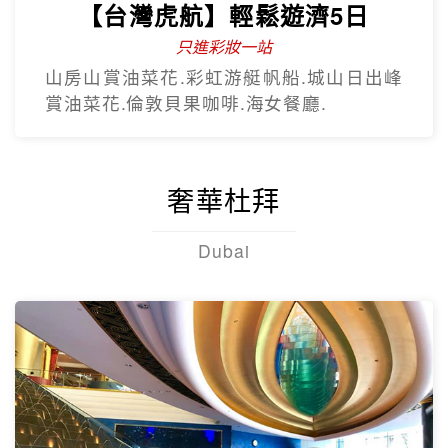
【台灣虎航】輕鬆遊濟5日
只進彩妝一站
山房山賞油菜花.彩虹游艇帆船.城山日出峰
賞油菜花.倫敦貝果咖啡.海女餐廳.
奢華杜拜
Dubai