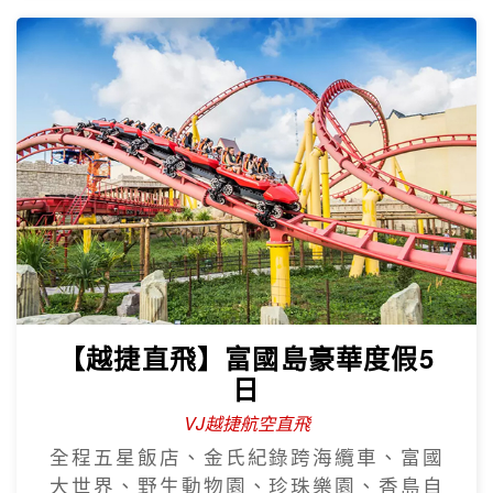
【越捷直飛】富國島豪華度假5
日
VJ越捷航空直飛
全程五星飯店、金氏紀錄跨海纜車、富國
大世界、野生動物園、珍珠樂園、香島自