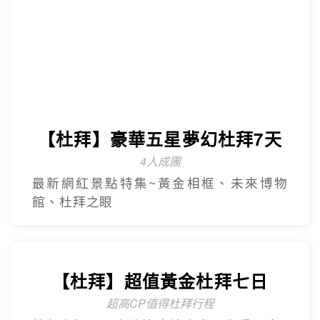
【杜拜】豪華五星夢幻杜拜7天
4人成團
最新網紅景點特集~黃金相框、未來博物
館、杜拜之眼