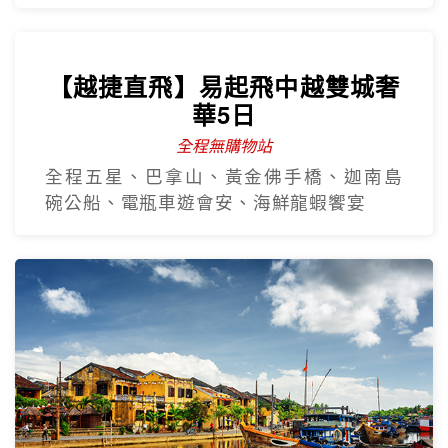
【越捷直飛】易起飛中越雙城奢
華5日
全程無購物站
全程五星、巴拿山、黃金佛手橋、迦南島
碗公船、電瓶車遊會安、海鮮龍蝦饗宴