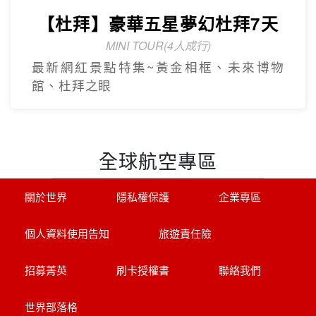
【杜拜】豪華五星夢幻杜拜7天
MINI TOUR(4人成行)
最新網紅景點特集~黃金相框、未來博物
館、杜拜之眼
全球航空專區
關於世界
隱私權保護
企業專區
個人資料使用告知
旅遊責任險
招募菁英
刷卡授權書
聯絡我們
世界部落格