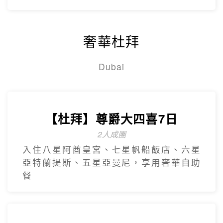
奢華杜拜
Dubai
【杜拜】尊爵大四喜7日
2人成團
入住八星阿酋皇宮、七星帆船飯店、六星
亞特蘭提斯、五星亞曼尼，享用奢華自助
餐