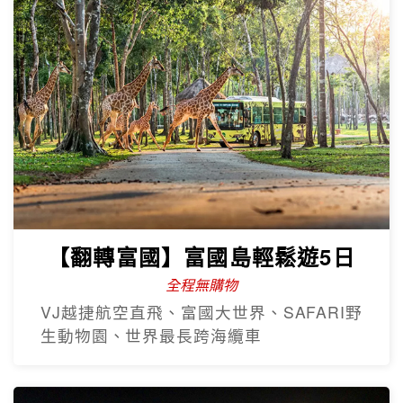
【翻轉富國】富國島輕鬆遊5日
全程無購物
VJ越捷航空直飛、富國大世界、SAFARI野
生動物園、世界最長跨海纜車