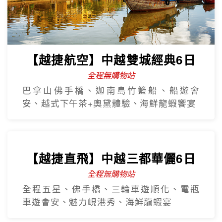
【越捷航空】中越雙城經典6日
全程無購物站
巴拿山佛手橋、迦南島竹籃船、船遊會
安、越式下午茶+奧黛體驗、海鮮龍蝦饗宴
【越捷直飛】中越三都華儷6日
全程無購物站
全程五星、佛手橋、三輪車遊順化、電瓶
車遊會安、魅力峴港秀、海鮮龍蝦宴