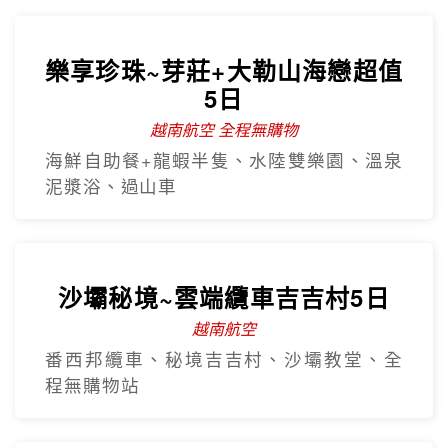
樂享珍珠~芽莊+大勒山海戀超值
5日
越南航空 全程無購物
海鮮自助餐+龍蝦半隻、水陸雙樂園、溫泉
泥漿浴、過山車
沙壩秘境~雲端纜車吉吉村5日
越南航空
番西邦纜車、秘境吉吉村、沙壩教堂、全
程無購物站