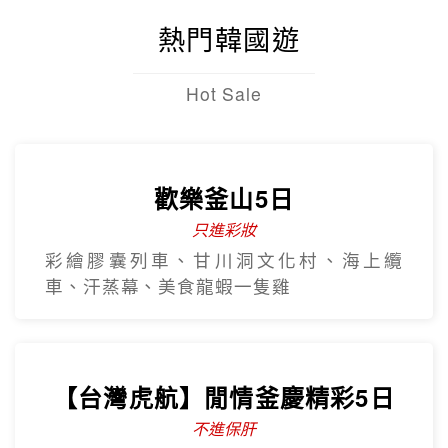
熱門韓國遊
Hot Sale
歡樂釜山5日
只進彩妝
彩繪膠囊列車、甘川洞文化村、海上纜
車、汗蒸幕、美食龍蝦一隻雞
【台灣虎航】閒情釜慶精彩5日
不進保肝