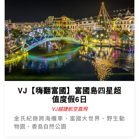
VJ【嗨翻富國】富國島四星超
值度假6日
VJ越捷航空直飛
金氏紀錄跨海纜車、富國大世界、野生動
物園、香島自然公園