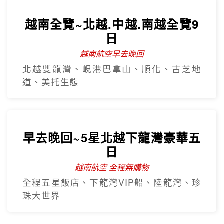
越南全覽~北越.中越.南越全覽9
日
越南航空早去晚回
北越雙龍灣、峴港巴拿山、順化、古芝地
道、美托生態
早去晚回~5星北越下龍灣豪華五
日
越南航空 全程無購物
全程五星飯店、下龍灣VIP船、陸龍灣、珍
珠大世界