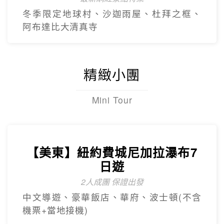
冬季限定地球村、沙迦⾬屋、杜拜之框、
阿布達比大清真寺
精緻小團
Mini Tour
【美東】紐約費城尼加拉瀑布7
日遊
2人成團 保證出發
中文導遊、豪華飯店、華府、波士頓(不含
機票+當地接機)