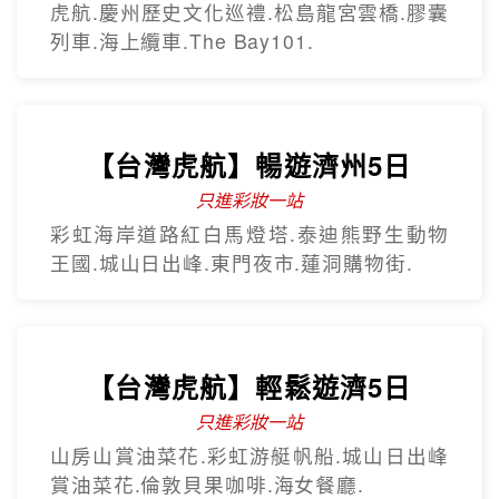
虎航.慶州歷史文化巡禮.松島龍宮雲橋.膠囊
列車.海上纜車.The Bay101.
【台灣虎航】暢遊濟州5日
只進彩妝一站
彩虹海岸道路紅白馬燈塔.泰迪熊野生動物
王國.城山日出峰.東門夜市.蓮洞購物街.
【台灣虎航】輕鬆遊濟5日
只進彩妝一站
山房山賞油菜花.彩虹游艇帆船.城山日出峰
賞油菜花.倫敦貝果咖啡.海女餐廳.