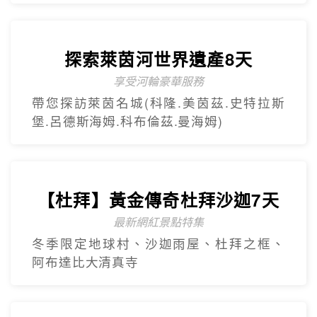
探索萊茵河世界遺產8天
享受河輪豪華服務
帶您探訪萊茵名城(科隆.美茵茲.史特拉斯
堡.呂德斯海姆.科布倫茲.曼海姆)
【杜拜】黃金傳奇杜拜沙迦7天
最新網紅景點特集
冬季限定地球村、沙迦⾬屋、杜拜之框、
阿布達比大清真寺