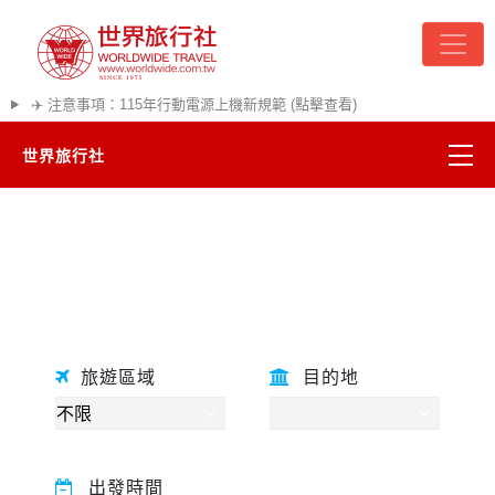
✈️ 注意事項：115年行動電源上機新規範 (點擊查看)
世界旅行社
精彩越南
往前
往後
熱門韓國
超夯日本
旅遊區域
目的地
悠遊美加
遊輪河輪
出發時間