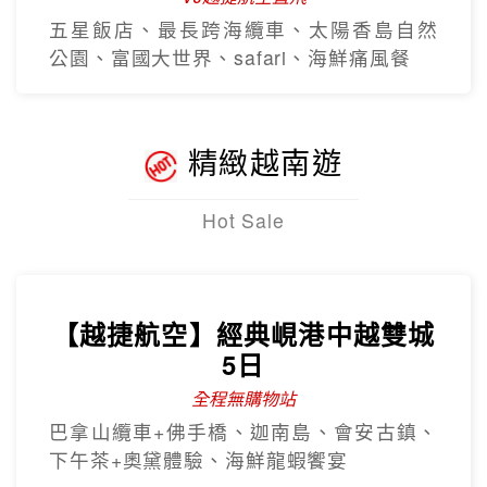
五星飯店、最長跨海纜車、太陽香島自然
公園、富國大世界、safari、海鮮痛風餐
精緻越南遊
Hot Sale
【越捷航空】經典峴港中越雙城
5日
全程無購物站
巴拿山纜車+佛手橋、迦南島、會安古鎮、
下午茶+奧黛體驗、海鮮龍蝦饗宴