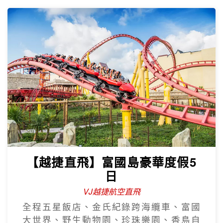
【越捷直飛】富國島豪華度假5
日
VJ越捷航空直飛
全程五星飯店、金氏紀錄跨海纜車、富國
大世界、野生動物園、珍珠樂園、香島自