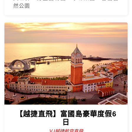
然公園
【越捷直飛】富國島豪華度假6
日
VJ越捷航空直飛