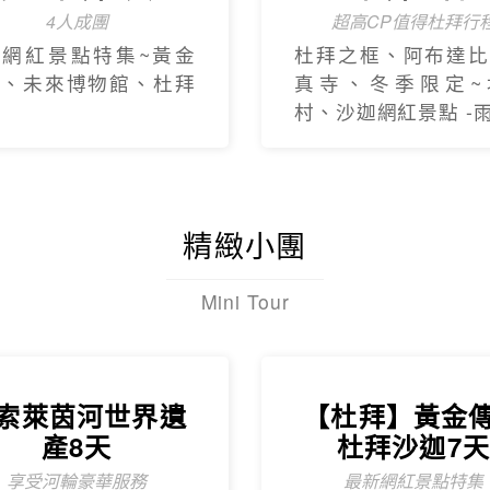
4人成團
超高CP值得杜拜行
新網紅景點特集~黃金
杜拜之框、阿布達比
框、未來博物館、杜拜
真寺、冬季限定~
村、沙迦網紅景點 -
精緻小團
Mini Tour
索萊茵河世界遺
【杜拜】黃金
產8天
杜拜沙迦7
享受河輪豪華服務
最新網紅景點特集