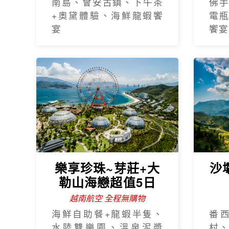
南島、會安古鎮、下午茶
佛
+奧黛體驗、海鮮龍蝦饗
電
宴
饗宴
樂享珍珠~芽莊+大
沙
勒山海戀超值5日
越南航空 全程無購物
海鮮自助餐+龍蝦半隻、
番
水陸雙樂園、溫泉泥漿
村