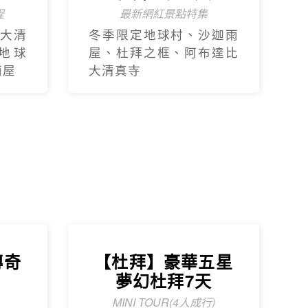
程
最新網紅景點特集
大清
冬季限定地球村、沙迦⾬
地球
屋、杜拜之框、阿布達比
⾬屋
大清真寺
傳奇
【杜拜】豪華五星
天
夢幻杜拜7天
MINI TOUR(4人成行)