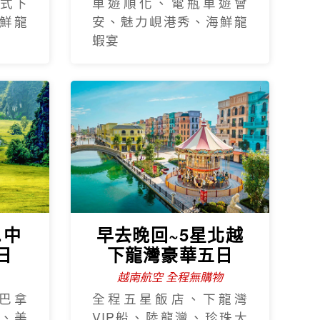
式下
車遊順化、電瓶車遊會
鮮龍
安、魅力峴港秀、海鮮龍
蝦宴
.中
早去晚回~5星北越
日
下龍灣豪華五日
越南航空 全程無購物
巴拿
全程五星飯店、下龍灣
、美
VIP船、陸龍灣、珍珠大