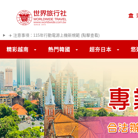
✈️ 注意事項：115年行動電源上機新規範 (點擊查看)
精彩越南
熱門韓國
超夯日本
悠
往前