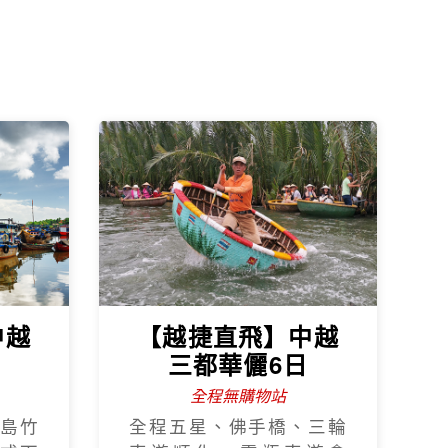
中越
【越捷直飛】中越
日
三都華儷6日
全程無購物站
島竹
全程五星、佛手橋、三輪