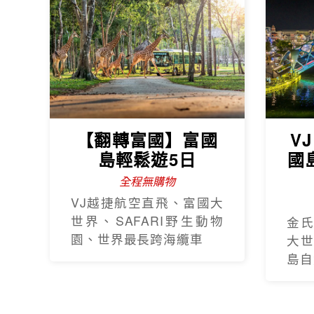
【翻轉富國】富國
V
島輕鬆遊5日
國
全程無購物
VJ越捷航空直飛、富國大
世界、SAFARI野生動物
金
園、世界最長跨海纜車
大
島自