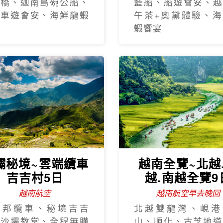
手橋、迦南島碗公船、
籃船、船遊會安、越
瓶車遊會安、海鮮龍蝦
午茶+奧黛體驗、海
蝦饗宴
壩秘境~雲端纜車
越南全覽~北越
吉吉村5日
越.南越全覽9
越南航空
越南航空早去晚回
西邦纜車、秘境吉吉
北越雙龍灣、峴港
、沙壩教堂、全程無購
山、順化、古芝地道