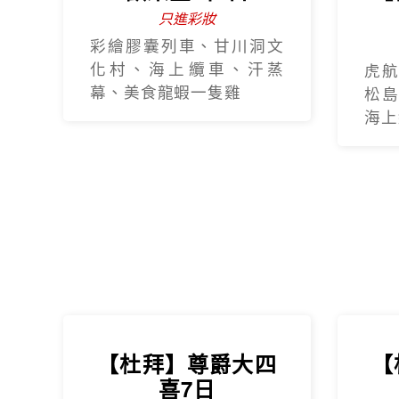
只進彩妝
彩繪膠囊列車、甘川洞文
化村、海上纜車、汗蒸
虎航
幕、美食龍蝦一隻雞
松島
海上纜
【杜拜】尊爵大四
【
喜7日