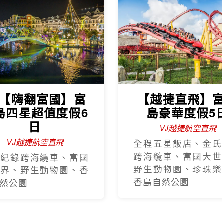
J【嗨翻富國】富
【越捷直飛】
島四星超值度假6
島豪華度假5
日
VJ越捷航空直飛
VJ越捷航空直飛
全程五星飯店、金氏
跨海纜車、富國大世
氏紀錄跨海纜車、富國
野生動物園、珍珠樂
世界、野生動物園、香
香島自然公園
然公園