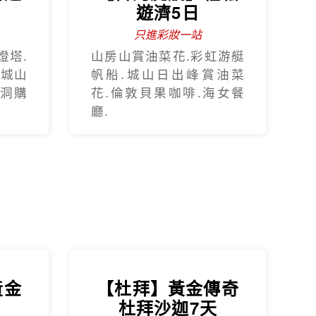
遊濟5日
只進彩妝一站
燈塔.
山房山賞油菜花.彩虹游艇
.城山
帆船.城山日出峰賞油菜
蓮洞購
花.倫敦貝果咖啡.海女餐
廳.
黃金
【杜拜】黃金傳奇
杜拜沙迦7天