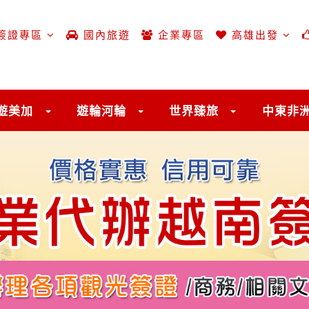
簽證專區
國內旅遊
企業專區
高雄出發
遊美加
遊輪河輪
世界臻旅
中東非