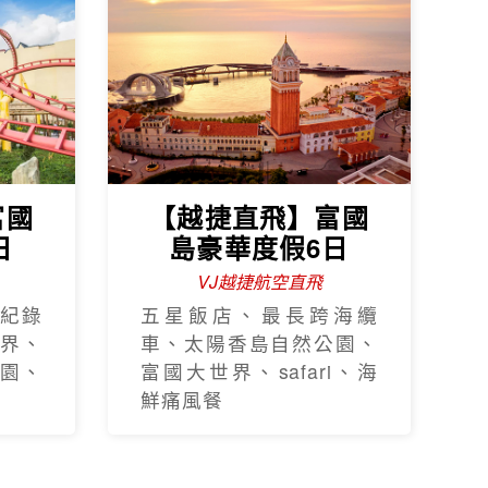
富國
【越捷直飛】富國
日
島豪華度假6日
VJ越捷航空直飛
紀錄
五星飯店、最長跨海纜
界、
車、太陽香島自然公園、
園、
富國大世界、safari、海
鮮痛風餐