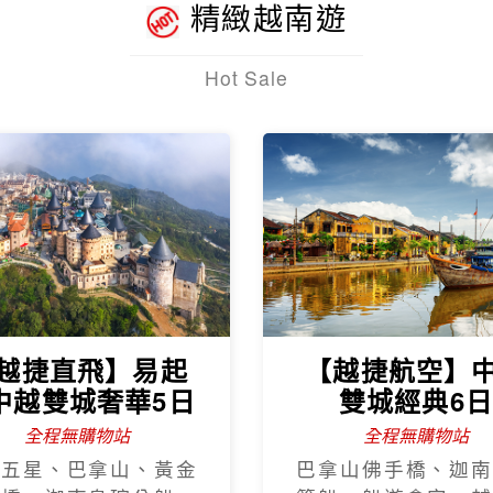
精緻越南遊
Hot Sale
越捷直飛】易起
【越捷航空】
中越雙城奢華5日
雙城經典6
全程無購物站
全程無購物站
程五星、巴拿山、黃金
巴拿山佛手橋、迦南