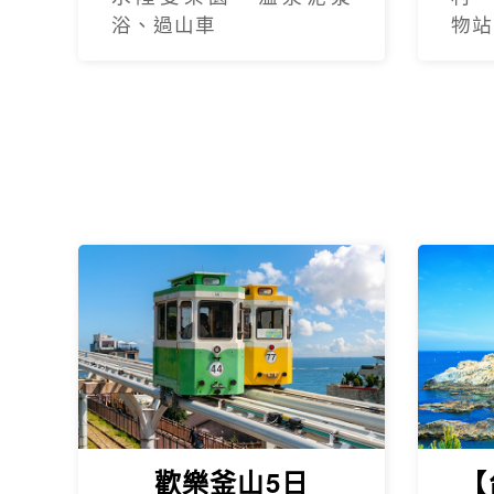
浴、過山車
物站
歡樂釜山5日
【