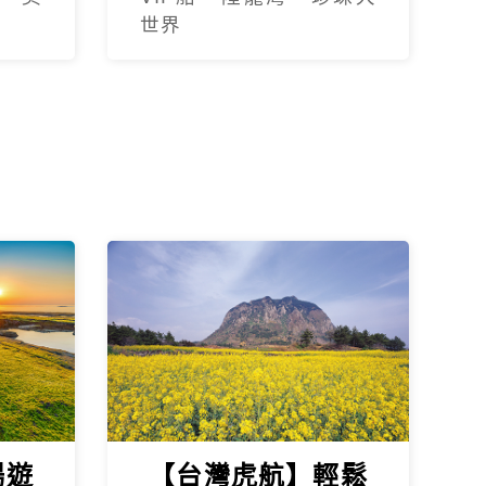
世界
暢遊
【台灣虎航】輕鬆