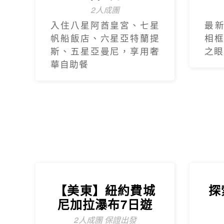
2人成團
入住八星阿酋皇宮、七星
最
帆船飯店、六星亞特蘭提
相
斯、五星亞曼尼，享用奢
之眼
華自助餐
【美東】紐約費城
探
尼加拉瀑布7日遊
2人成團 保證出發