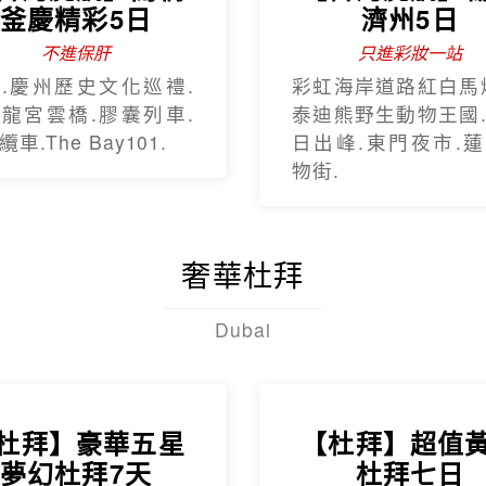
釜慶精彩5日
濟州5日
不進保肝
只進彩妝一站
.慶州歷史文化巡禮.
彩虹海岸道路紅白馬
龍宮雲橋.膠囊列車.
泰迪熊野生動物王國
車.The Bay101.
日出峰.東門夜市.
物街.
奢華杜拜
Dubai
杜拜】豪華五星
【杜拜】超值
夢幻杜拜7天
杜拜七日