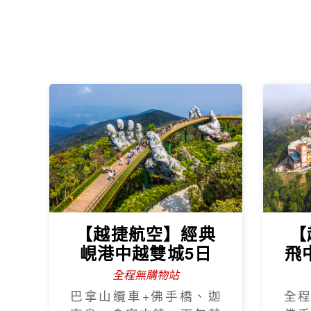
【越捷航空】經典
【
峴港中越雙城5日
飛
全程無購物站
巴拿山纜車+佛手橋、迦
全