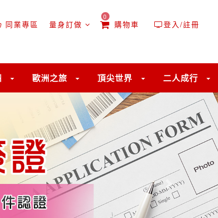
0
同業專區
量身訂做
購物車
登入/註冊
洲
歐洲之旅
頂尖世界
二人成行
往後