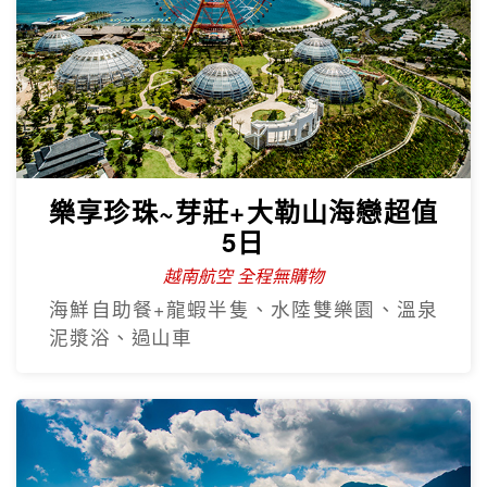
樂享珍珠~芽莊+大勒山海戀超值
5日
越南航空 全程無購物
海鮮自助餐+龍蝦半隻、水陸雙樂園、溫泉
泥漿浴、過山車