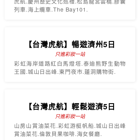
只進彩妝
彩繪膠囊列車、甘川洞文化村、海上纜
車、汗蒸幕、美食龍蝦一隻雞