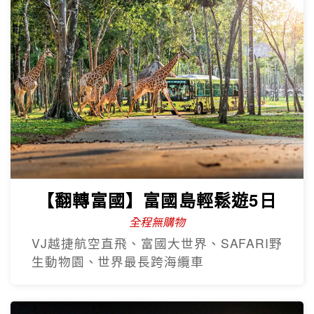
【翻轉富國】富國島輕鬆遊5日
全程無購物
VJ越捷航空直飛、富國大世界、SAFARI野
生動物園、世界最長跨海纜車