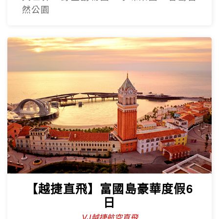
然公園
【越捷直飛】富國島豪華度假6
日
VJ越捷航空直飛