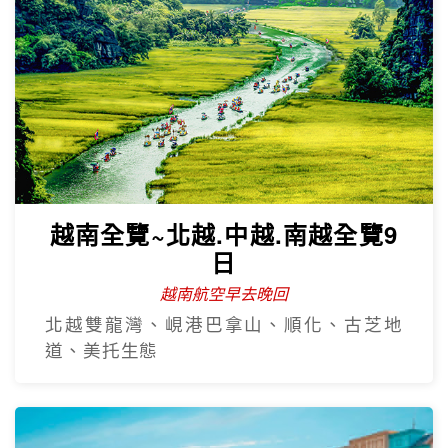
越南全覽~北越.中越.南越全覽9
日
越南航空早去晚回
北越雙龍灣、峴港巴拿山、順化、古芝地
道、美托生態