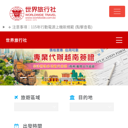
✈️ 注意事項：115年行動電源上機新規範 (點擊查看)
世界旅行社
精彩越南
往前
往後
熱門韓國
超夯日本
旅遊區域
目的地
悠遊美加
遊輪河輪
出發時間