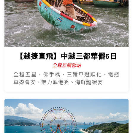
【越捷直飛】中越三都華儷6日
全程無購物站
全程五星、佛手橋、三輪車遊順化、電瓶
車遊會安、魅力峴港秀、海鮮龍蝦宴