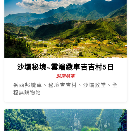
沙壩秘境~雲端纜車吉吉村5日
越南航空
番西邦纜車、秘境吉吉村、沙壩教堂、全
程無購物站