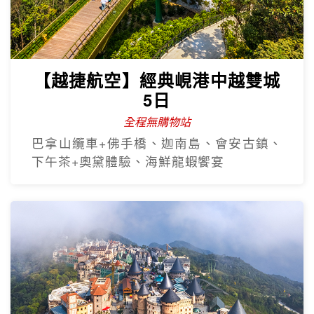
【越捷航空】經典峴港中越雙城
5日
全程無購物站
巴拿山纜車+佛手橋、迦南島、會安古鎮、
下午茶+奧黛體驗、海鮮龍蝦饗宴