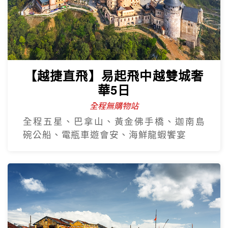
【越捷直飛】易起飛中越雙城奢
華5日
全程無購物站
全程五星、巴拿山、黃金佛手橋、迦南島
碗公船、電瓶車遊會安、海鮮龍蝦饗宴