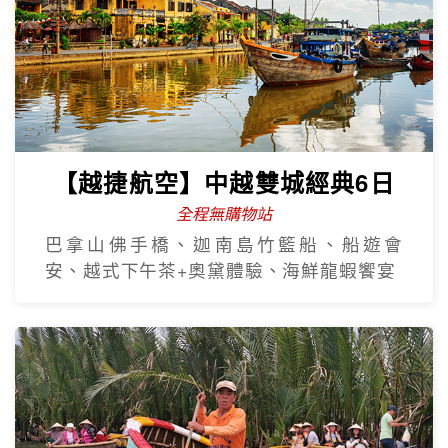
【越捷航空】中越雙城經典6日
全程無購物站
巴拿山佛手橋、迦南島竹籃船、船遊會
安、越式下午茶+奧黛體驗、海鮮龍蝦饗宴