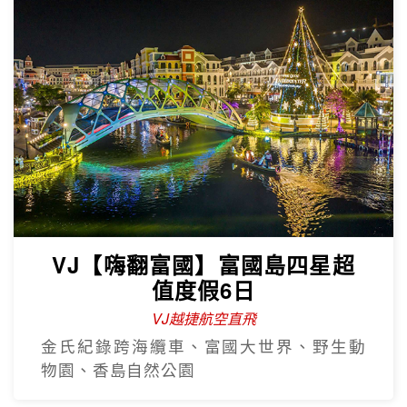
VJ【嗨翻富國】富國島四星超
值度假6日
VJ越捷航空直飛
金氏紀錄跨海纜車、富國大世界、野生動
物園、香島自然公園