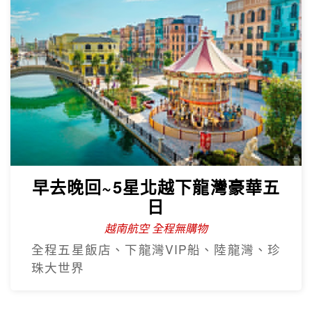
早去晚回~5星北越下龍灣豪華五
日
越南航空 全程無購物
全程五星飯店、下龍灣VIP船、陸龍灣、珍
珠大世界