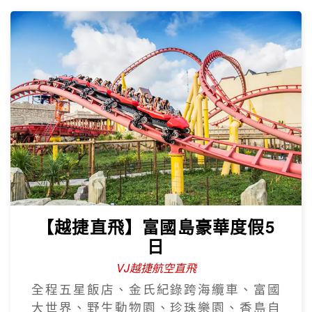
【越捷直飛】富國島豪華度假5
日
VJ越捷航空直飛
全程五星飯店、金氏紀錄跨海纜車、富國
大世界、野生動物園、珍珠樂園、香島自