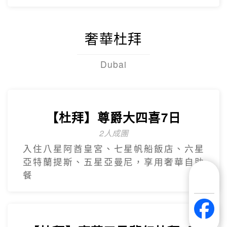
【台灣虎航】閒情釜慶精彩5日
不進保肝
虎航.慶州歷史文化巡禮.松島龍宮雲橋.膠囊
列車.海上纜車.The Bay101.