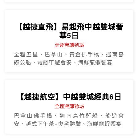
【越捷航空】經典峴港中越雙城
5日
全程無購物站
巴拿山纜車+佛手橋、迦南島、會安古鎮、
下午茶+奧黛體驗、海鮮龍蝦饗宴
【越捷直飛】易起飛中越雙城奢
華5日
全程無購物站
全程五星、巴拿山、黃金佛手橋、迦南島