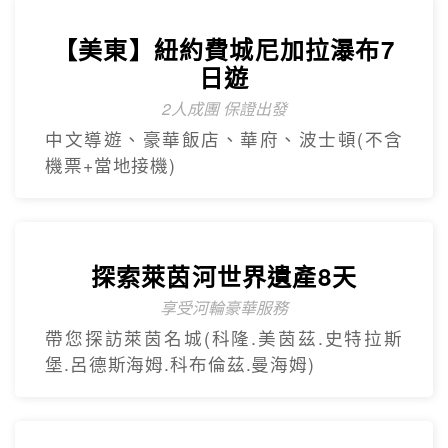
冬季限定地球村、沙迦⾬屋、杜拜之框、
阿布達比大清真寺
精緻小團
Mini Tour
【美東】紐約費城尼加拉瀑布7
日遊
2人成團 保證出發
中文導遊、豪華飯店、華府、波士頓(不含
機票+當地接機)