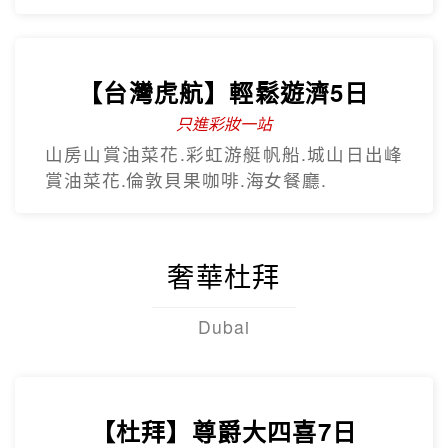
虎航.慶州歷史文化巡禮.松島龍宮雲橋.膠囊
列車.海上纜車.The Bay101.
【台灣虎航】暢遊濟州5日
只進彩妝一站
彩虹海岸道路紅白馬燈塔.泰迪熊野生動物
王國.城山日出峰.東門夜市.蓮洞購物街.
【台灣虎航】輕鬆遊濟5日
只進彩妝一站
山房山賞油菜花.彩虹游艇帆船.城山日出峰
賞油菜花.倫敦貝果咖啡.海女餐廳.