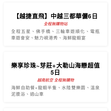
碗公船、電瓶車遊會安、海鮮龍蝦饗宴
【越捷航空】中越雙城經典6日
全程無購物站
巴拿山佛手橋、迦南島竹籃船、船遊會
安、越式下午茶+奧黛體驗、海鮮龍蝦饗宴
【越捷直飛】中越三都華儷6日
全程無購物站
全程五星、佛手橋、三輪車遊順化、電瓶
車遊會安、魅力峴港秀、海鮮龍蝦宴