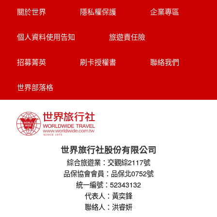
【杜拜】豪華五星夢幻杜拜7天
MINI TOUR(4人成行)
最新網紅景點特集~黃金相框、未來博物
館、杜拜之眼
全球航空專區
關於世界
隱私權保護
企業專區
個人資料使用告知
旅遊責任險
招募菁英
刷卡授權書
聯絡我們
世界部落格