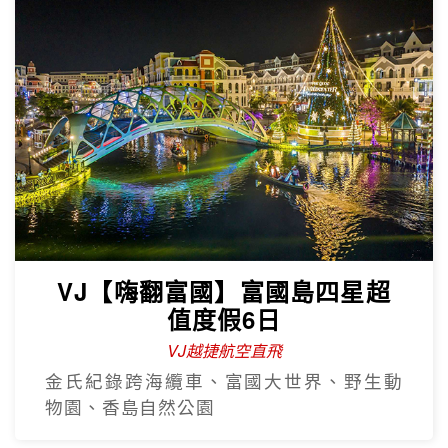
VJ【嗨翻富國】富國島四星超
值度假6日
VJ越捷航空直飛
金氏紀錄跨海纜車、富國大世界、野生動
物園、香島自然公園