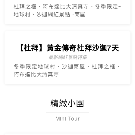
【杜拜】豪華五星夢幻杜拜7天
4人成團
最新網紅景點特集~黃金相框、未來博物
館、杜拜之眼
【杜拜】超值黃金杜拜七日
超高CP值得杜拜行程
杜拜之框、阿布達比大清真寺、冬季限定~
地球村、沙迦網紅景點 -⾬屋
【杜拜】黃金傳奇杜拜沙迦7天
最新網紅景點特集