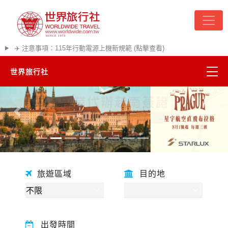
✈️ 注意事項：115年行動電源上機新規範 (點擊查看)
世界旅行社
精彩越南
往前
往後
熱門韓國
超夯日本
旅遊區域
目的地
悠遊美加
遊輪河輪
出發時間