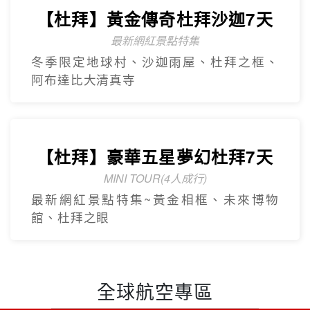
探索萊茵河世界遺產8天
享受河輪豪華服務
帶您探訪萊茵名城(科隆.美茵茲.史特拉斯
堡.呂德斯海姆.科布倫茲.曼海姆)
【杜拜】黃金傳奇杜拜沙迦7天
最新網紅景點特集
冬季限定地球村、沙迦⾬屋、杜拜之框、
阿布達比大清真寺