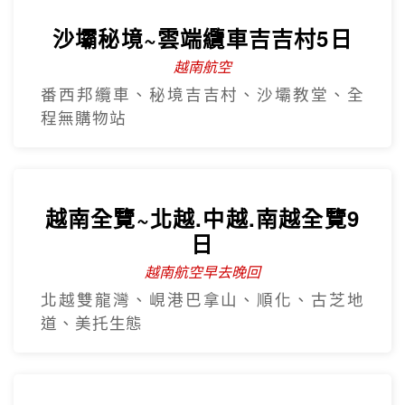
樂享珍珠~芽莊+大勒山海戀超值
5日
越南航空 全程無購物
海鮮自助餐+龍蝦半隻、水陸雙樂園、溫泉
泥漿浴、過山車
沙壩秘境~雲端纜車吉吉村5日
越南航空
番西邦纜車、秘境吉吉村、沙壩教堂、全
程無購物站