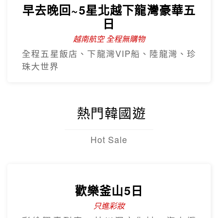
越南全覽~北越.中越.南越全覽9
日
越南航空早去晚回
北越雙龍灣、峴港巴拿山、順化、古芝地
道、美托生態
早去晚回~5星北越下龍灣豪華五
日
越南航空 全程無購物
全程五星飯店、下龍灣VIP船、陸龍灣、珍
珠大世界