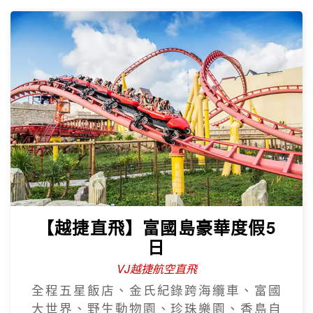
【越捷直飛】富國島豪華度假5
日
VJ越捷航空直飛
全程五星飯店、金氏紀錄跨海纜車、富國
大世界、野生動物園、珍珠樂園、香島自