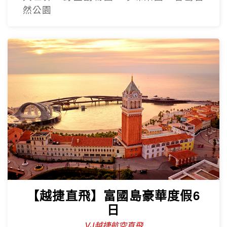
然公園
【越捷直飛】富國島豪華度假6
日
VJ越捷航空直飛