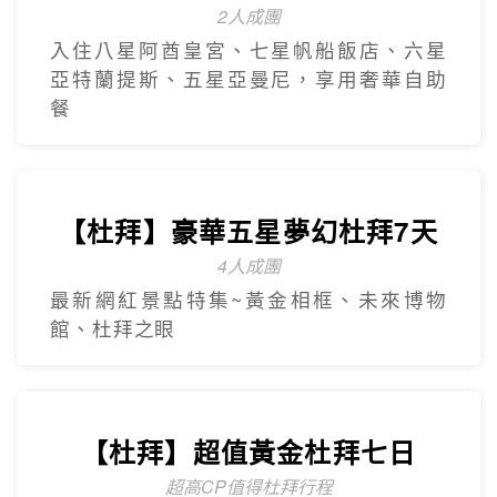
奢華杜拜
Dubai
【杜拜】尊爵大四喜7日
2人成團
入住八星阿酋皇宮、七星帆船飯店、六星
亞特蘭提斯、五星亞曼尼，享用奢華自助
餐