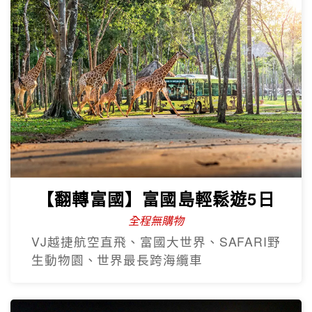
【翻轉富國】富國島輕鬆遊5日
全程無購物
VJ越捷航空直飛、富國大世界、SAFARI野
生動物園、世界最長跨海纜車