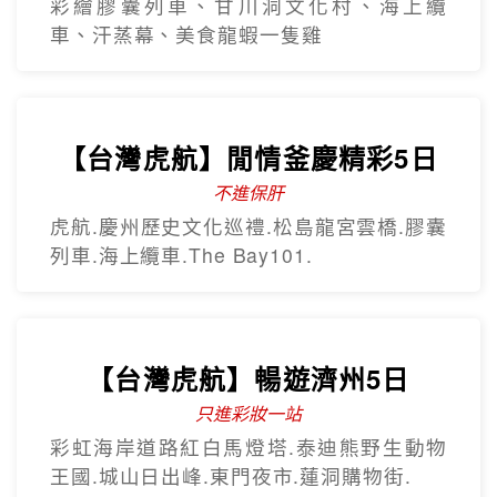
熱門韓國遊
Hot Sale
歡樂釜山5日
只進彩妝
彩繪膠囊列車、甘川洞文化村、海上纜
車、汗蒸幕、美食龍蝦一隻雞
【台灣虎航】閒情釜慶精彩5日
不進保肝