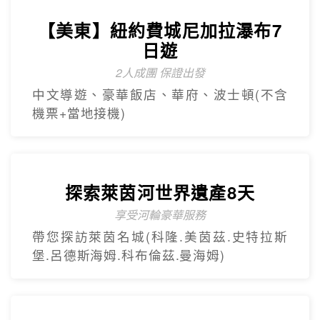
【杜拜】超值黃金杜拜七日
超高CP值得杜拜行程
杜拜之框、阿布達比大清真寺、冬季限定~
地球村、沙迦網紅景點 -⾬屋