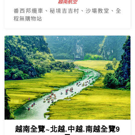
越南航空
番西邦纜車、秘境吉吉村、沙壩教堂、全
程無購物站
越南全覽~北越.中越.南越全覽9