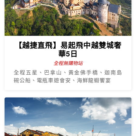
【越捷直飛】易起飛中越雙城奢
華5日
全程無購物站
全程五星、巴拿山、黃金佛手橋、迦南島
碗公船、電瓶車遊會安、海鮮龍蝦饗宴