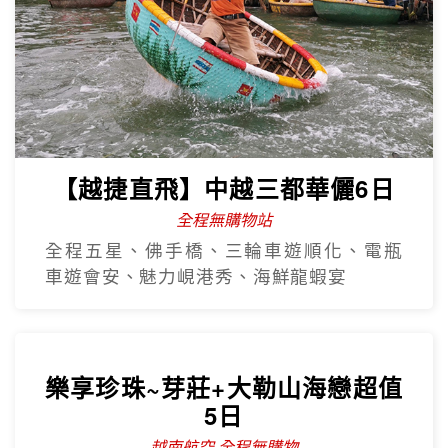
【越捷直飛】中越三都華儷6日
全程無購物站
全程五星、佛手橋、三輪車遊順化、電瓶
車遊會安、魅力峴港秀、海鮮龍蝦宴
樂享珍珠~芽莊+大勒山海戀超值
5日
越南航空 全程無購物