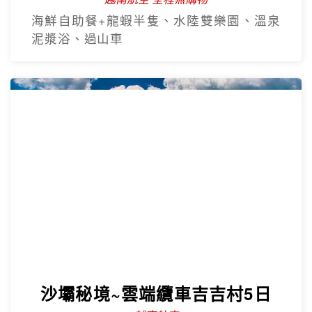
海鮮自助餐+龍蝦半隻、水陸雙樂園、溫泉
泥漿浴、過山車
沙壩秘境~雲端纜車吉吉村5日