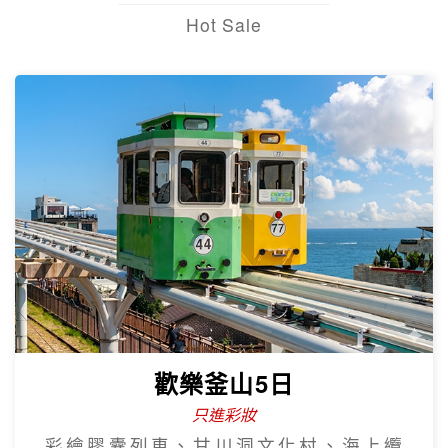
Hot Sale
歡樂釜山5日
只進彩妝
彩繪膠囊列車、甘川洞文化村、海上纜