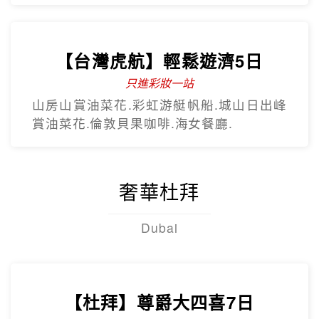
【台灣虎航】暢遊濟州5日
只進彩妝一站
彩虹海岸道路紅白馬燈塔.泰迪熊野生動物
王國.城山日出峰.東門夜市.蓮洞購物街.