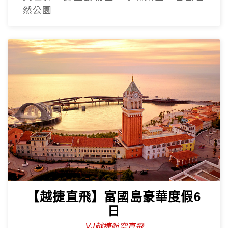
然公園
【越捷直飛】富國島豪華度假6
日
VJ越捷航空直飛