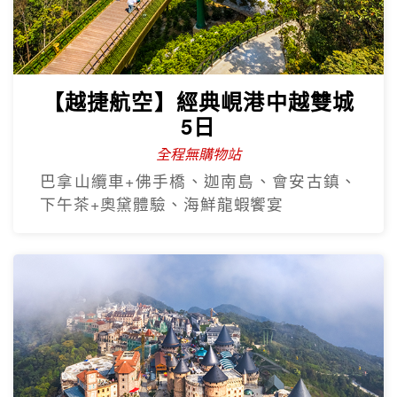
【越捷航空】經典峴港中越雙城
5日
全程無購物站
巴拿山纜車+佛手橋、迦南島、會安古鎮、
下午茶+奧黛體驗、海鮮龍蝦饗宴