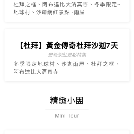
【杜拜】尊爵大四喜7日
2人成團
入住八星阿酋皇宮、七星帆船飯店、六星
亞特蘭提斯、五星亞曼尼，享用奢華自助
餐
【杜拜】豪華五星夢幻杜拜7天
4人成團
最新網紅景點特集~黃金相框、未來博物
館、杜拜之眼