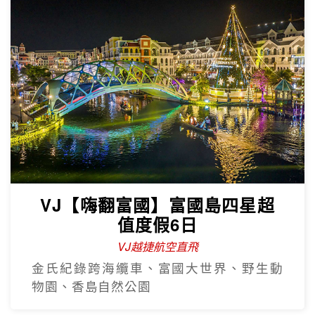
VJ【嗨翻富國】富國島四星超
值度假6日
VJ越捷航空直飛
金氏紀錄跨海纜車、富國大世界、野生動
物園、香島自然公園