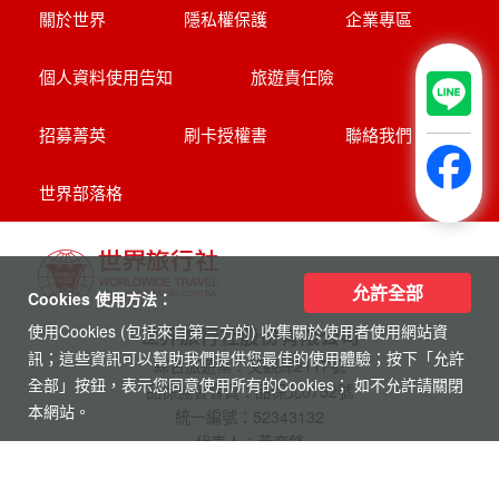
中文導遊、豪華飯店、華府、波士頓(不含
機票+當地接機)
探索萊茵河世界遺產8天
享受河輪豪華服務
帶您探訪萊茵名城(科隆.美茵茲.史特拉斯
堡.呂德斯海姆.科布倫茲.曼海姆)
允許全部
Cookies 使用方法：
使用Cookies (包括來自第三方的) 收集關於使用者使用網站資
訊；這些資訊可以幫助我們提供您最佳的使用體驗；按下「允許
【杜拜】黃金傳奇杜拜沙迦7天
全部」按鈕，表示您同意使用所有的Cookies； 如不允許請關閉
最新網紅景點特集
本網站。
冬季限定地球村、沙迦⾬屋、杜拜之框、
阿布達比大清真寺