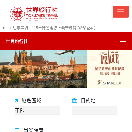
✈️ 注意事項：115年行動電源上機新規範 (點擊查看)
世界旅行社
精彩越南
往前
往後
熱門韓國
超夯日本
旅遊區域
目的地
悠遊美加
遊輪河輪
出發時間