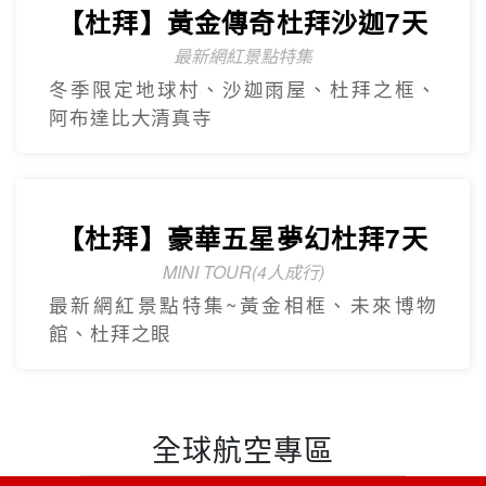
【杜拜】黃金傳奇杜拜沙迦7天
最新網紅景點特集
冬季限定地球村、沙迦⾬屋、杜拜之框、
阿布達比大清真寺
精緻小團
Mini Tour
【美東】紐約費城尼加拉瀑布7
日遊
2人成團 保證出發