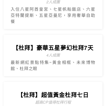
【台灣虎航】輕鬆遊濟5日
只進彩妝一站
山房山賞油菜花.彩虹游艇帆船.城山日出峰
賞油菜花.倫敦貝果咖啡.海女餐廳.
奢華杜拜
Dubai