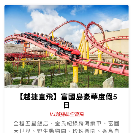
【越捷直飛】富國島豪華度假5
日
VJ越捷航空直飛
全程五星飯店、金氏紀錄跨海纜車、富國
大世界、野生動物園、珍珠樂園、香島自