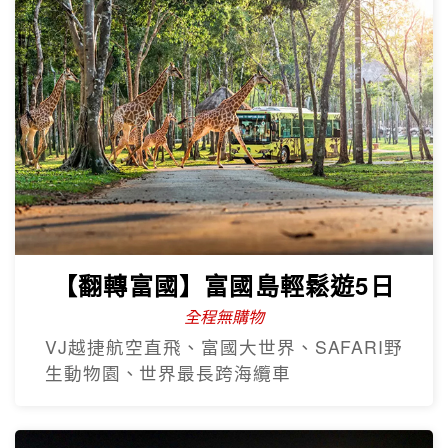
【翻轉富國】富國島輕鬆遊5日
全程無購物
VJ越捷航空直飛、富國大世界、SAFARI野
生動物園、世界最長跨海纜車