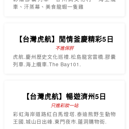
車、汗蒸幕、美食龍蝦一隻雞
【台灣虎航】閒情釜慶精彩5日
不進保肝
虎航.慶州歷史文化巡禮.松島龍宮雲橋.膠囊
列車.海上纜車.The Bay101.