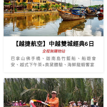
【越捷航空】中越雙城經典6日
全程無購物站
巴拿山佛手橋、迦南島竹籃船、船遊會
安、越式下午茶+奧黛體驗、海鮮龍蝦饗宴