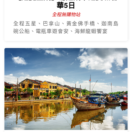
【越捷直飛】易起飛中越雙城奢
華5日
全程無購物站
全程五星、巴拿山、黃金佛手橋、迦南島
碗公船、電瓶車遊會安、海鮮龍蝦饗宴