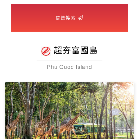
世界臻旅
中東非洲
關鍵字
歐洲之旅
頂尖世界
開始搜索
二人成行
超夯富國島
Phu Quoc Island