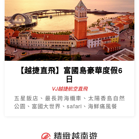
然公園
【越捷直飛】富國島豪華度假6
日
VJ越捷航空直飛