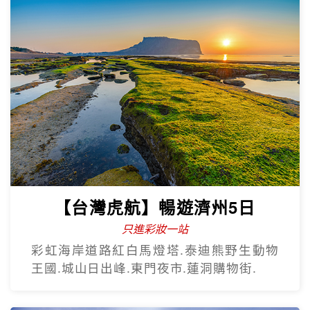
【台灣虎航】閒情釜慶精彩5日
不進保肝
虎航.慶州歷史文化巡禮.松島龍宮雲橋.膠囊
列車.海上纜車.The Bay101.