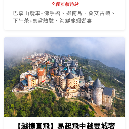
【越捷航空】經典峴港中越雙城
5日
全程無購物站
巴拿山纜車+佛手橋、迦南島、會安古鎮、
下午茶+奧黛體驗、海鮮龍蝦饗宴