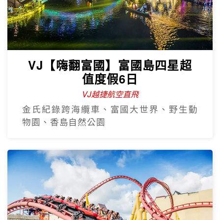
VJ【嗨翻富國】富國島四星超
值度假6日
VJ越捷航空直飛
金氏紀錄跨海纜車、富國大世界、野生動
物園、香島自然公園