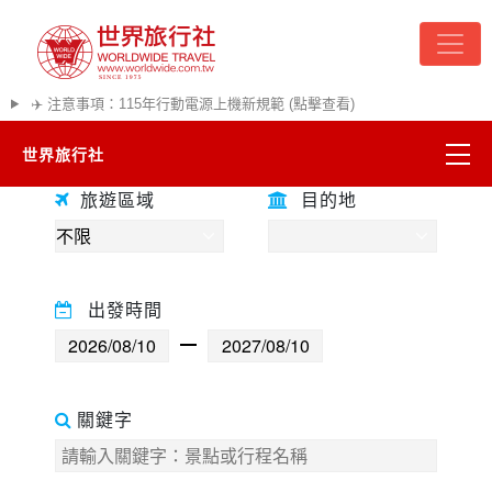
✈️ 注意事項：115年行動電源上機新規範 (點擊查看)
世界旅行社
精彩越南
往前
往後
熱門韓國
超夯日本
旅遊區域
目的地
悠遊美加
遊輪河輪
出發時間