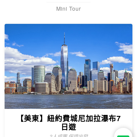
【杜拜】黃金傳奇杜拜沙迦7天
最新網紅景點特集
冬季限定地球村、沙迦⾬屋、杜拜之框、
阿布達比大清真寺
精緻小團
Mini Tour