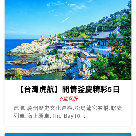
只進彩妝
彩繪膠囊列車、甘川洞文化村、海上纜
車、汗蒸幕、美食龍蝦一隻雞