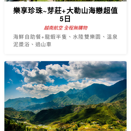
樂享珍珠~芽莊+大勒山海戀超值
5日
越南航空 全程無購物
海鮮自助餐+龍蝦半隻、水陸雙樂園、溫泉
泥漿浴、過山車