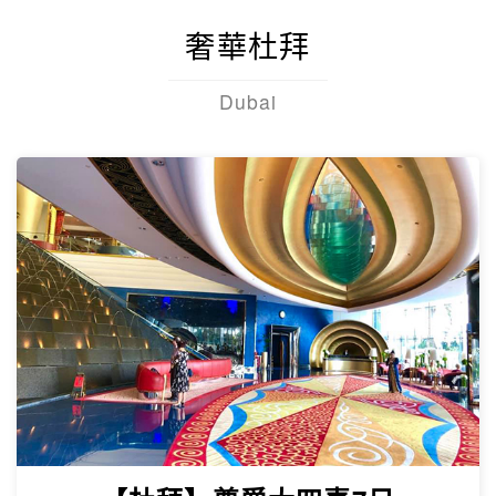
【台灣虎航】輕鬆遊濟5日
只進彩妝一站
山房山賞油菜花.彩虹游艇帆船.城山日出峰
賞油菜花.倫敦貝果咖啡.海女餐廳.
奢華杜拜
Dubai