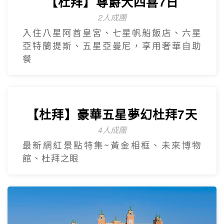
【杜拜】尊爵大四喜7日
2人成團
入住八星阿酋皇宮、七星帆船飯店、六星
亞特蘭提斯、五星亞曼尼，享用奢華自助
餐