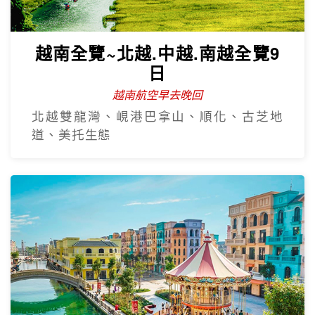
越南全覽~北越.中越.南越全覽9
日
越南航空早去晚回
北越雙龍灣、峴港巴拿山、順化、古芝地
道、美托生態