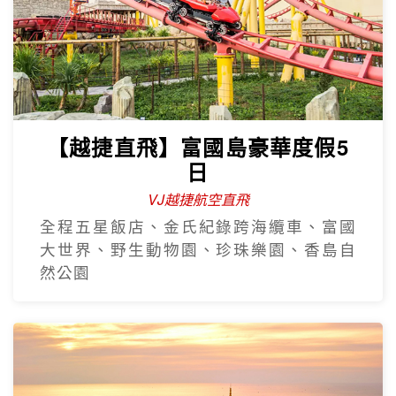
【越捷直飛】富國島豪華度假5
日
VJ越捷航空直飛
全程五星飯店、金氏紀錄跨海纜車、富國
大世界、野生動物園、珍珠樂園、香島自