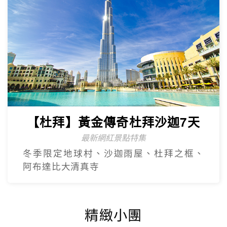
【杜拜】超值黃金杜拜七日
超高CP值得杜拜行程
杜拜之框、阿布達比大清真寺、冬季限定~
地球村、沙迦網紅景點 -⾬屋