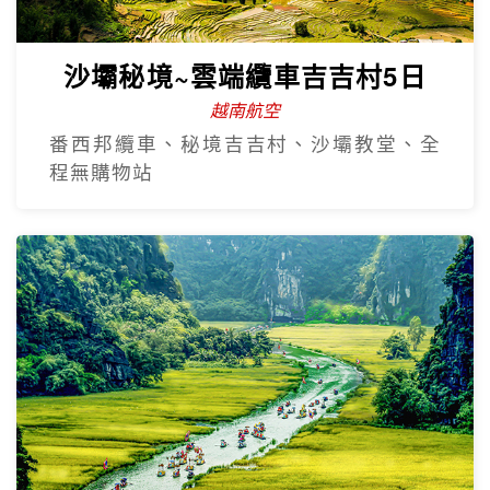
沙壩秘境~雲端纜車吉吉村5日
越南航空
番西邦纜車、秘境吉吉村、沙壩教堂、全
程無購物站