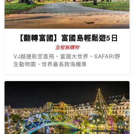
【翻轉富國】富國島輕鬆遊5日
全程無購物
VJ越捷航空直飛、富國大世界、SAFARI野
生動物園、世界最長跨海纜車