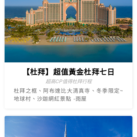
【杜拜】豪華五星夢幻杜拜7天
4人成團
最新網紅景點特集~黃金相框、未來博物
館、杜拜之眼