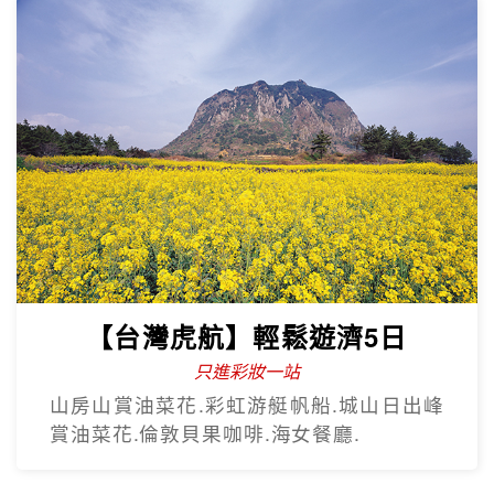
【台灣虎航】暢遊濟州5日
只進彩妝一站
彩虹海岸道路紅白馬燈塔.泰迪熊野生動物
王國.城山日出峰.東門夜市.蓮洞購物街.