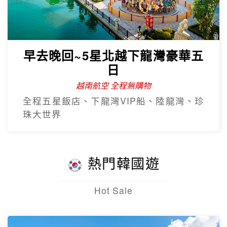
早去晚回~5星北越下龍灣豪華五
日
越南航空 全程無購物
全程五星飯店、下龍灣VIP船、陸龍灣、珍
珠大世界