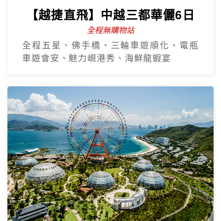
【越捷直飛】中越三都華儷6日
全程無購物站
全程五星、佛手橋、三輪車遊順化、電瓶
車遊會安、魅力峴港秀、海鮮龍蝦宴