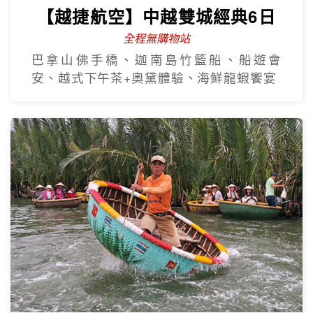
【越捷航空】中越雙城經典6日
全程無購物站
巴拿山佛手橋、迦南島竹籃船、船遊會
安、越式下午茶+奧黛體驗、海鮮龍蝦饗宴