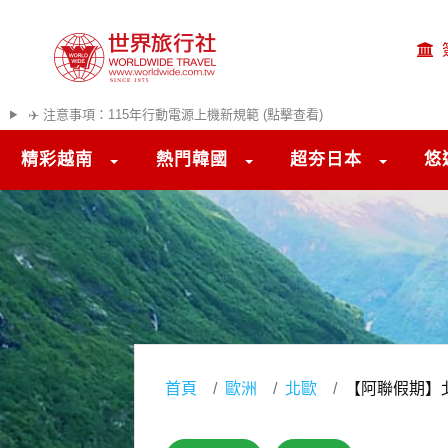
✈️ 注意事項：115年行動電源上機新規範 (點擊查看)
精彩越南
熱門韓國
超夯日本
悠
首頁
歐洲
北歐
【阿聯假期】