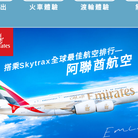
進出
火車體驗
渡輪體驗
搭乘Skytrax全球最佳航空排行—
阿聯酋航空