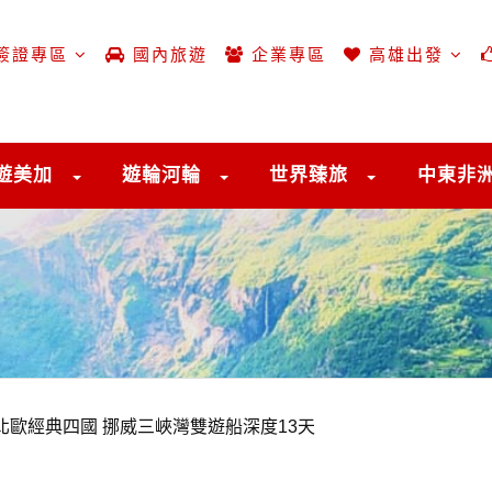
簽證專區
國內旅遊
企業專區
高雄出發
遊美加
遊輪河輪
世界臻旅
中東非
北歐經典四國 挪威三峽灣雙遊船深度13天