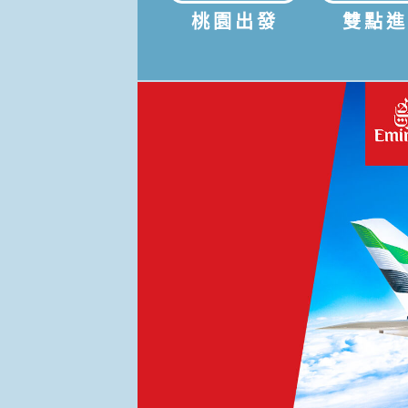
桃園出發
雙點