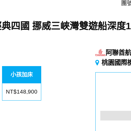
團號
典四國 挪威三峽灣雙遊船深度1
阿聯酋
桃園國際
小孩加床
NT$148,900