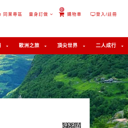
0
同業專區
量身訂做
購物車
登入/註冊
洲
歐洲之旅
頂尖世界
二人成行