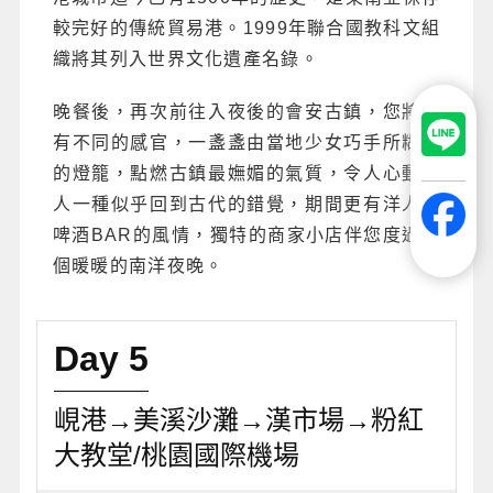
較完好的傳統貿易港。1999年聯合國教科文組
織將其列入世界文化遺產名錄。
晚餐後，再次前往入夜後的會安古鎮，您將會
有不同的感官，一盞盞由當地少女巧手所糊成
的燈籠，點燃古鎮最嫵媚的氣質，令人心動給
人一種似乎回到古代的錯覺，期間更有洋人街
啤酒BAR的風情，獨特的商家小店伴您度過一
個暖暖的南洋夜晚。
Day 5
峴港→美溪沙灘→漢市場→粉紅
大教堂/桃園國際機場