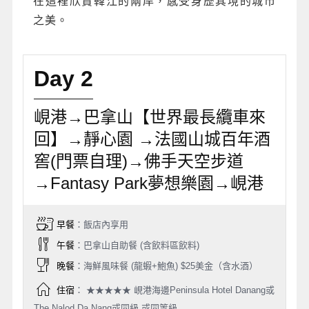
在這裡欣賞韓江的兩岸，感受身歷其境的城市
之美。
Day 2
峴港→巴拿山【世界最長纜車來
回】→靜心園 →法國山城百年酒
窖(門票自理)→佛手天空步道
→Fantasy Park夢想樂園→峴港
早餐
：飯店內享用
午餐
：巴拿山自助餐 (含飲料區飲料)
晚餐
：海鮮風味餐 (龍蝦+鮑魚) $25美金（含水酒）
住宿
： ★★★★★ 峴港海邊Peninsula Hotel Danang或
The Nalod Da Nang或同級 或同等級