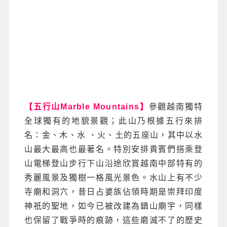
【五行山Marble Mountains】
參觀越南獨特
全球獨有的地貌景觀；此山乃根據五行來排
名：金、木、水 、火、土的五座山，其中以水
山最大最高也最著名。特別安排貴賓們搭乘登
山電梯登山步行下山沿途欣賞越南中部特有的
秀麗風景及獨樹一格風光景色。水山上有不少
寺廟和洞穴，昔日占婆族佔領時期是崇拜印度
神祇的聖地，如今已被改建為鎮山廟宇，同樣
也保留了戰爭時的痕跡，這些磨滅不了的歷史