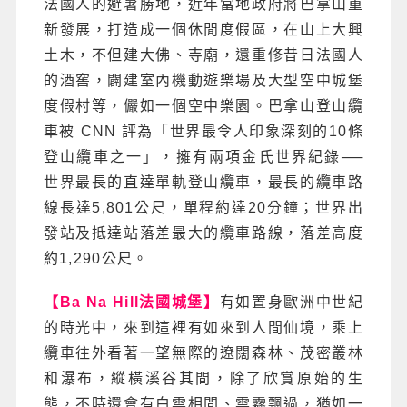
法國人的避暑勝地，近年當地政府將巴拿山重
新發展，打造成一個休閒度假區，在山上大興
土木，不但建大佛、寺廟，還重修昔日法國人
的酒窖，闢建室內機動遊樂場及大型空中城堡
度假村等，儼如一個空中樂園。巴拿山登山纜
車被 CNN 評為「世界最令人印象深刻的10條
登山纜車之一」，擁有兩項金氏世界紀錄──
世界最長的直達單軌登山纜車，最長的纜車路
線長達5,801公尺，單程約達20分鐘；世界出
發站及抵達站落差最大的纜車路線，落差高度
約1,290公尺。
【Ba Na Hill法國城堡】
有如置身歐洲中世紀
的時光中，來到這裡有如來到人間仙境，乘上
纜車往外看著一望無際的遼闊森林、茂密叢林
和瀑布，縱橫溪谷其間，除了欣賞原始的生
態，不時還會有白雲相間、雲霧飄過，猶如一