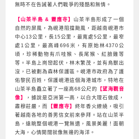
無時不在告誡著人們戰爭的殘酷和無情。
【山茶半島 & 靈應寺】
山茶半島形成了一個
自然的屏風，為峴港阻擋颱風，距越南峴港市
中心13公里，長15公里，最寬處5公里，最窄
處1公里，最高峰696米，有原始林4370公
頃，珍稀動物有爪哇猴、長尾猴、紅臉雞等
等。半島上崗巒起伏，林木繁茂，並有鳥獸出
沒，已被劃為森林保護區。峴港市政府為了護
佑黎民百姓，保護峴港這個海港城市，特地在
山茶半島矗立著了一座高68公尺的
【望海觀音
像】
，據說是亞洲第一高，以白大理石做成，
肅穆莊嚴，而
【靈應寺】
終年香火繚繞，吸引
著越南各地的善男信女前來參拜。站在山茶半
島，遠眺整個峴港一覽無遺，風景美麗！面朝
大海，心情開闊就像無邊的海洋。