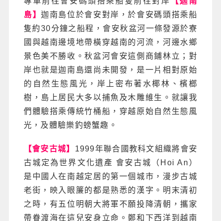
專車前往會安碼頭搭乘船隻前往對岸
【迦南
島】
迦南島位於會安對岸，於會安碼頭搭乘船
隻約30分鐘之船程，會安秋盆河一條發源於寮
國與越南邊境地帶橫穿越南的河流，河邊水鄉
景色美不勝收。秋盆河會安這側商鋪林立；對
岸也就是迦南島還尚未開發，是一片相對原始
的自然生態風光，岸上密布著水椰林、檳榔
樹，島上居民大多以捕魚及木雕維生。就讓我
們體驗搭乘傳統竹桶船，穿越原始自然生態風
光，及體驗樂釣螃蟹趣。
【會安古城】
1999年聯合國教科文組織將會安
古城定為世界文化遺產 會安古城（Hoi An）
是中國人在南越定居的第一個城市，漫步古城
老街，映入眼簾的都是熟悉的漢字。明末清初
之時，有五位明朝大將軍不願投降清朝，攜家
帶眷渡海在這兒安身立命。鄭和下西洋到越南