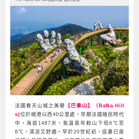
法國春天山城之美譽
【巴拿山】（BaNa Hill
s)
位於峴港以西40公里處，早期法國殖民時代
中，海拔1487米，氣溫長年較山下低6℃至
8℃，清涼又舒適。早於20世紀初，這裏已是