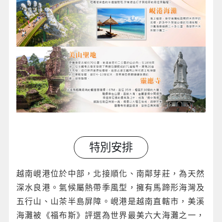
特別安排
越南峴港位於中部，北接順化、南鄰芽莊，為天然
深水良港。氣候屬熱帶季風型，擁有馬蹄形海灣及
五行山、山茶半島屏障。峴港是越南直轄市，美溪
海灘被《福布斯》評選為世界最美六大海灘之一，