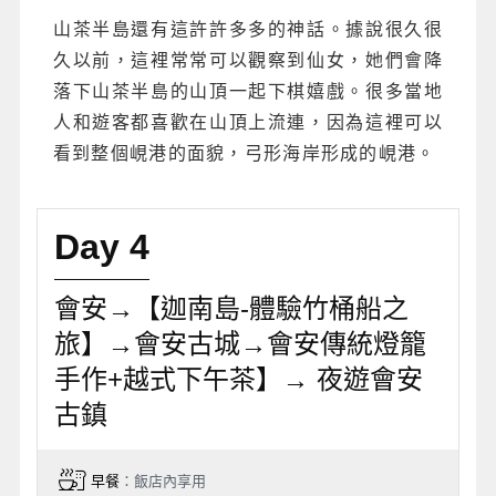
山茶半島還有這許許多多的神話。據說很久很
久以前，這裡常常可以觀察到仙女，她們會降
落下山茶半島的山頂一起下棋嬉戲。很多當地
人和遊客都喜歡在山頂上流連，因為這裡可以
看到整個峴港的面貌，弓形海岸形成的峴港。
Day 4
會安→【迦南島-體驗竹桶船之
旅】→會安古城→會安傳統燈籠
手作+越式下午茶】→ 夜遊會安
古鎮
早餐
：飯店內享用