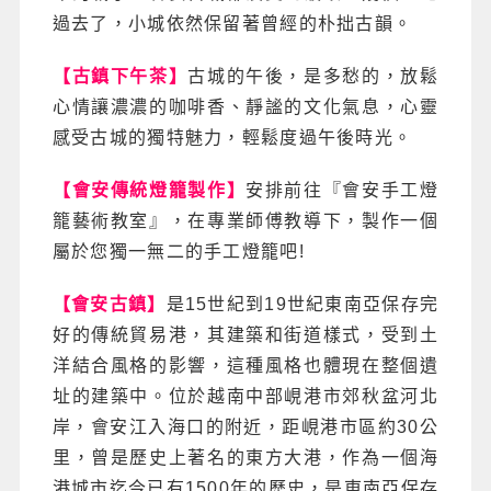
過去了，小城依然保留著曾經的朴拙古韻。
【古鎮下午茶】
古城的午後，是多愁的，放鬆
心情讓濃濃的咖啡香、靜謐的文化氣息，心靈
感受古城的獨特魅力，輕鬆度過午後時光。
【會安傳統燈籠製作】
安排前往『會安手工燈
籠藝術教室』，在專業師傅教導下，製作一個
屬於您獨一無二的手工燈籠吧!
【會安古鎮】
是15世紀到19世紀東南亞保存完
好的傳統貿易港，其建築和街道樣式，受到土
洋結合風格的影響，這種風格也體現在整個遺
址的建築中。位於越南中部峴港市郊秋盆河北
岸，會安江入海口的附近，距峴港市區約30公
里，曾是歷史上著名的東方大港，作為一個海
港城市迄今已有1500年的歷史，是東南亞保存