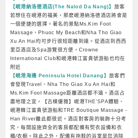
【峴港納洛德酒店(The Nalod Da Nang)】
旅客
若想住在峴港的福美，那麽峴港納洛德酒店將會是
一個便捷的選擇。著名的景點Ms.Kim Foot
Massage、Phuoc My Beach和Nha Tho Giao
Xu An Hai均可步行很短距離到達。從酒店到西西
里亞酒店及Spa游覽很方便，Crowne
International Club和峴港韓江富貴號游船也均在
附近
【峴港海邊 Peninsula Hotel Danang】
旅客們
會發現Travel、Nha Tho Giao Xu An Hai和
Ms.Kim Foot Massage距離酒店都不遠。酒店占
盡地理之宜，【古樸優雅】峴港THE'SPA體驗、
峴港韓江富貴號游船和TRE Boutique Massage -
Han River離此都很近。酒店對客房的裝飾十分考
究，每間設施齊全的客房都配備有熨衣設備和衣
櫃/衣橱。除此之外，配備有拖鞋的浴室是您消除