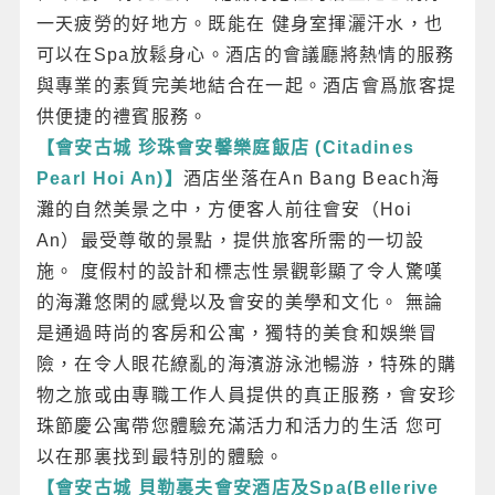
一天疲勞的好地方。既能在 健身室揮灑汗水，也
可以在Spa放鬆身心。酒店的會議廳將熱情的服務
與專業的素質完美地結合在一起。酒店會爲旅客提
供便捷的禮賓服務。
【會安古城 珍珠會安馨樂庭飯店 (Citadines
Pearl Hoi An)】
酒店坐落在An Bang Beach海
灘的自然美景之中，方便客人前往會安（Hoi
An）最受尊敬的景點，提供旅客所需的一切設
施。 度假村的設計和標志性景觀彰顯了令人驚嘆
的海灘悠閑的感覺以及會安的美學和文化。 無論
是通過時尚的客房和公寓，獨特的美食和娛樂冒
險，在令人眼花繚亂的海濱游泳池暢游，特殊的購
物之旅或由專職工作人員提供的真正服務，會安珍
珠節慶公寓帶您體驗充滿活力和活力的生活 您可
以在那裏找到最特別的體驗。
【會安古城 貝勒裏夫會安酒店及Spa(Bellerive