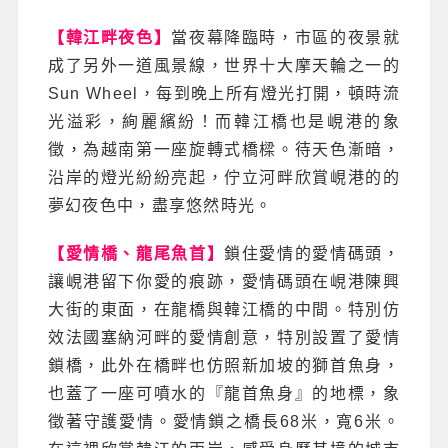
【韓江畔夜色】
當夜幕降臨時，市區的夜景就
成了另外一道風景線，世界十大摩天輪之一的
Sun Wheel，每到晚上所有燈光打開，頓時流
光溢彩，絢麗繽紛！而韓江橋也是峴港的象
徵，為越南第一座旋轉式橋樑。待天色漸暗，
沿岸的燈光紛紛亮起，佇立河畔欣賞峴港的的
夢幻夜色中，盡享悠然時光。
【愛情橋、龍尾魚首】
鎖住愛情的愛情碼頭，
讓峴港留下你愛的痕跡，愛情碼頭在峴港陳興
大街的東面，在龍橋與韓江橋的中間。特別仿
效法國塞納河畔的愛情創意，特別設置了愛情
鎖橋，此外在橋畔也仿照新加坡的獅首魚身，
也蓋了一座可噴水的『龍首魚身』的地標，象
徵著守護愛情。愛情鎖之橋長68米，寬6米。