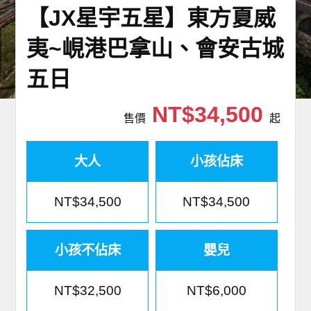
【JX星宇五星】東方夏威
世界臻旅
夷~峴港巴拿山、會安古城
中東非洲
五日
歐洲之旅
NT$34,500
售價
起
頂尖世界
大人
小孩佔床
二人成行
NT$34,500
NT$34,500
小孩不佔床
嬰兒
NT$32,500
NT$6,000