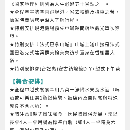
《國家地理》則列為人生必遊五十景點之一。
★全程星宇航空直飛峴港，省去轉機及拉車之苦，
節省時間讓您更深入了解行程。
★特別安排峴港機場預先申辦越南落地觀光單次簽
證。
★特別安排『法式巴拿山城』山城上滿山接是法式
國巴洛克式建築群美輪美奐彷彿置身在香榭里大
道。
★特別安排會(音譯惠)安古鎮燈籠DIY+越式下午茶
【美食安排】
★全程中越式餐食享用八菜一湯附水果及水酒（啤
酒或可樂任選1瓶鋁罐裝、飯店內及自助餐與特殊
餐食不含水酒）。
★請注意!!越式風味餐食，因民情風俗差異，常以
長桌4人一桌用餐為標準自助（如4人一桌時為六