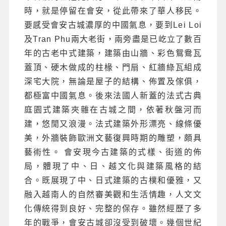
時，就是停留在會安，從此帶來了華人移民。
要感受會安古城濃厚的中國氣息，要到Lei Loi
及Tran Phu兩大老街，兩旁盡是已屹立了數百
年的古老中式建築，建築由山牆、彩色鴛鴦瓦
蓋頂、硬木做成的柱椽、門扇、紅牆綠瓦組成
深宅大院，無論是屋子的結構、佈置及傢俱，
都極富中國氣息。後來法國人新蓋的法式古典
庭園式建築夾雜在古城之間，依著秋盤河而
建，悠閒又浪漫。法式建築外形漂亮、線條優
美，外牆裝飾歐洲文藝復興時期的雕塑，頗具
藝術性。 會安現今古建築的式樣、街道的佈
局，體現了中、日、越文化與建築風格的結
合。既展現了中、日式建築的古樸和優雅，又
融入越南人的自然審美觀和生活情趣，人文文
化傳統得到良好、完整的保存。雖然經歷了多
年的戰爭，會安古城卻沒受到破壞。幾個世紀