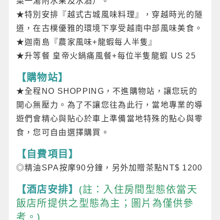
菜一湯附水果及水酒）。
★特別安排『越式古城風味料理』，穿越時光的隧
道，在古樸優雅的環境下享受越南中部風味美食。
★迦南島『農家風味+龍蝦每人半隻』
★升等餐 皇帝火鍋痛風餐+每位半隻龍蝦 US 25
【購物站】
★全程NO SHOPPING，不進購物站，讓您玩的
開心無壓力。為了不讓您往為此行，當地專業的導
遊們會精心與貼心於車上準備當地特殊的點心與零
食，您可自由選擇購買。
【自費項目】
◎精油SPA按摩90分鐘，另外加贈茶點NT$ 1200
(註：入住房間型態依當天
【酒店安排】
飯店所提供之型態為主；圖片為僅供參
考。)