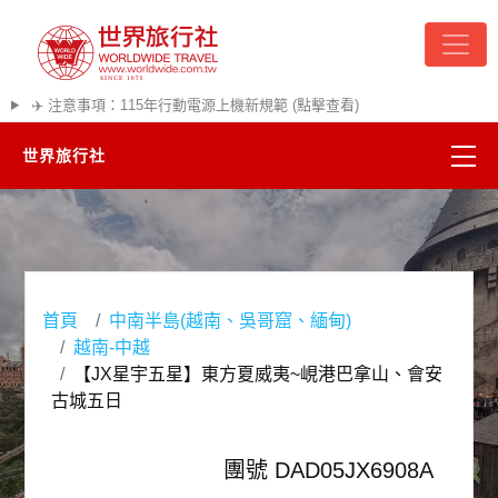
✈️ 注意事項：115年行動電源上機新規範 (點擊查看)
世界旅行社
精彩越南
熱門韓國
首頁
中南半島(越南、吳哥窟、緬甸)
超夯日本
越南-中越
【JX星宇五星】東方夏威夷~峴港巴拿山、會安
悠遊美加
古城五日
遊輪河輪
團號 DAD05JX6908A