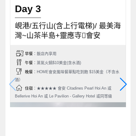
Day 3
峴港/五行山(含上行電梯)/ 最美海
灣~山茶半島+靈應寺會安
早餐
：飯店內享用
午餐
：蒸氣火鍋$10美金(含水酒)
晚餐
：HOME會安風味餐單點吃到飽 $15美金（不含水
酒）
住宿
：★★★★★ 會安 Citadines Pearl Hoi An 或
Bellerive Hoi An 或 Le Pavilion - Gallery Hotel 或同等級