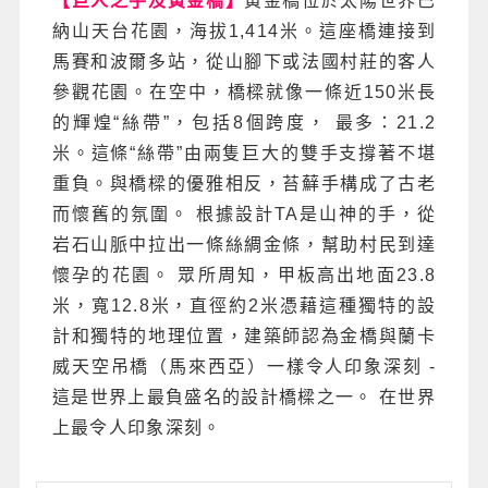
【巨人之手及黃金橋】
黃金橋位於太陽世界巴
納山天台花園，海拔1,414米。這座橋連接到
馬賽和波爾多站，從山腳下或法國村莊的客人
參觀花園。在空中，橋樑就像一條近150米長
的輝煌“絲帶”，包括8個跨度， 最多：21.2
米。這條“絲帶”由兩隻巨大的雙手支撐著不堪
重負。與橋樑的優雅相反，苔蘚手構成了古老
而懷舊的氛圍。 根據設計TA是山神的手，從
岩石山脈中拉出一條絲綢金條，幫助村民到達
懷孕的花園。 眾所周知，甲板高出地面23.8
米，寬12.8米，直徑約2米憑藉這種獨特的設
計和獨特的地理位置，建築師認為金橋與蘭卡
威天空吊橋（馬來西亞）一樣令人印象深刻 -
這是世界上最負盛名的設計橋樑之一。 在世界
上最令人印象深刻。