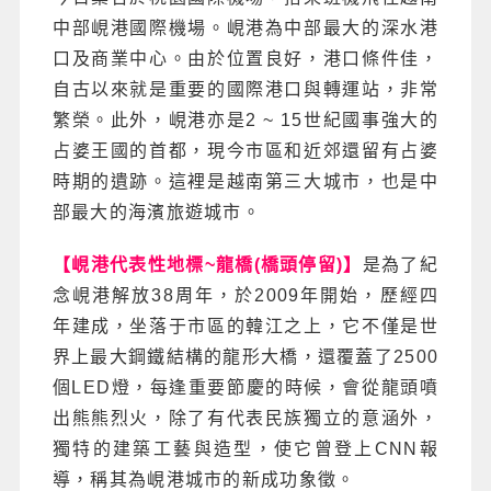
中部峴港國際機場。峴港為中部最大的深水港
口及商業中心。由於位置良好，港口條件佳，
自古以來就是重要的國際港口與轉運站，非常
繁榮。此外，峴港亦是2 ~ 15世紀國事強大的
占婆王國的首都，現今市區和近郊還留有占婆
時期的遺跡。這裡是越南第三大城市，也是中
部最大的海濱旅遊城市。
【峴港代表性地標~龍橋(橋頭停留)】
是為了紀
念峴港解放38周年，於2009年開始，歷經四
年建成，坐落于市區的韓江之上，它不僅是世
界上最大鋼鐵結構的龍形大橋，還覆蓋了2500
個LED燈，每逢重要節慶的時候，會從龍頭噴
出熊熊烈火，除了有代表民族獨立的意涵外，
獨特的建築工藝與造型，使它曾登上CNN報
導，稱其為峴港城市的新成功象徵。