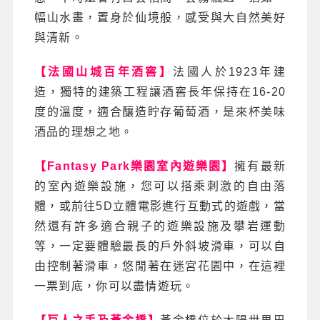
幅山水畫，置身於仙境般，感受與大自然美好
與清新。
【法國山城百年酒窖】
法國人於1923年建
造，獨特的建築工程讓酒窖長年保持在16-20
度的溫度，適合釀造眝存葡萄酒，是來杯美味
酒品的理想之地。
【Fantasy Park樂園室內遊樂園】
擁有最新
的室內遊樂設施，您可以搭乘刺激的自由落
體，或前往5D立體電影進行互動式的遊戲，當
然還有許多適合親子的遊樂設施及攀岩運動
等，一定要體驗最長的戶外斜坡滑車，可以自
由控制著滑車，悠閒著在迷宮花園中，在這裡
一票到底，你可以盡情遊玩。