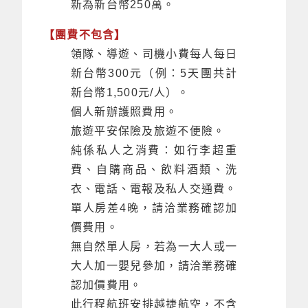
新為新台幣250萬。
【團費不包含】
領隊、導遊、司機小費每人每日
新台幣300元（例：5天團共計
新台幣1,500元/人）。
個人新辦護照費用。
旅遊平安保險及旅遊不便險。
純係私人之消費：如行李超重
費、自購商品、飲料酒類、洗
衣、電話、電報及私人交通費。
單人房差4晚，請洽業務確認加
價費用。
無自然單人房，若為一大人或一
大人加一嬰兒參加，請洽業務確
認加價費用。
此行程航班安排越捷航空，不含