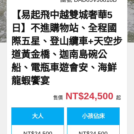
世界臻旅
【易起飛中越雙城奢華5
中東非洲
日】不進購物站、全程國
歐洲之旅
際五星、登山纜車+天空步
道黃金橋、迦南島碗公
頂尖世界
船、電瓶車遊會安、海鮮
二人成行
龍蝦饗宴
NT$24,500
售價
起
大人
小孩佔床
NT$24,500
NT$24,500