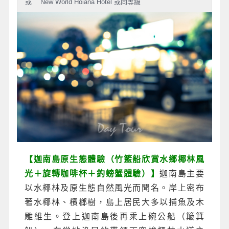
或 New World Hoiana Hotel 或同等級
【迦南島原生態體驗（竹籃船欣賞水鄉椰林風
光＋旋轉咖啡杯＋釣螃蟹體驗）】
迦南島主要
以水椰林及原生態自然風光而聞名。岸上密布
著水椰林、檳榔樹，島上居民大多以捕魚及木
雕維生。登上迦南島後再乘上碗公船（簸箕