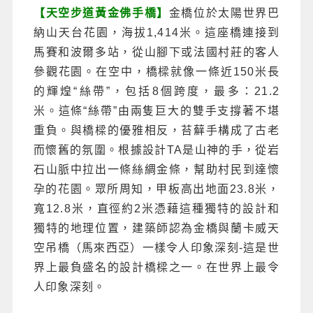
【天空步道黃金佛手橋】
金橋位於太陽世界巴
納山天台花園，海拔1,414米。這座橋連接到
馬賽和波爾多站，從山腳下或法國村莊的客人
參觀花園。在空中，橋樑就像一條近150米長
的輝煌“絲帶”，包括8個跨度，最多：21.2
米。這條“絲帶”由兩隻巨大的雙手支撐著不堪
重負。與橋樑的優雅相反，苔蘚手構成了古老
而懷舊的氛圍。根據設計TA是山神的手，從岩
石山脈中拉出一條絲綢金條，幫助村民到達懷
孕的花園。眾所周知，甲板高出地面23.8米，
寬12.8米，直徑約2米憑藉這種獨特的設計和
獨特的地理位置，建築師認為金橋與蘭卡威天
空吊橋（馬來西亞）一樣令人印象深刻-這是世
界上最負盛名的設計橋樑之一。在世界上最令
人印象深刻。