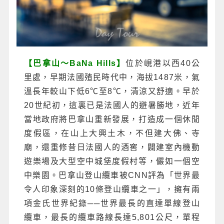
【巴拿山～BaNa Hills】
位於峴港以西40公
里處，早期法國殖民時代中，海拔1487米，氣
溫長年較山下低6℃至8℃，清涼又舒適。早於
20世紀初，這裏已是法國人的避暑勝地，近年
當地政府將巴拿山重新發展，打造成一個休閒
度假區，在山上大興土木，不但建大佛、寺
廟，還重修昔日法國人的酒窖，闢建室內機動
遊樂場及大型空中城堡度假村等，儼如一個空
中樂園。巴拿山登山纜車被CNN評為「世界最
令人印象深刻的10條登山纜車之一」，擁有兩
項金氏世界紀錄──世界最長的直達單線登山
纜車，最長的纜車路線長達5,801公尺，單程