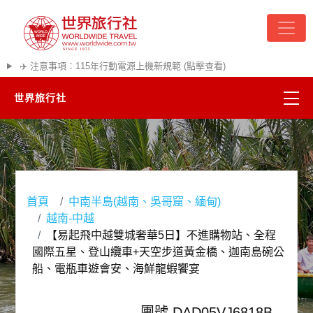
✈️ 注意事項：115年行動電源上機新規範 (點擊查看)
世界旅行社
精彩越南
熱門韓國
首頁
中南半島(越南、吳哥窟、緬甸)
超夯日本
越南-中越
【易起飛中越雙城奢華5日】不進購物站、全程
悠遊美加
國際五星、登山纜車+天空步道黃金橋、迦南島碗公
船、電瓶車遊會安、海鮮龍蝦饗宴
遊輪河輪
團號 DAD05VJ6818B