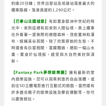
約達20分鐘；世界出發站及抵達站落差最大的
纜車路線，落差高度約1,290公尺。
【巴拿山法國城堡】
有如置身歐洲中世紀的時
光中，來到這裡有如來到人間仙境，乘上纜車
往外看著一望無際的遼闊森林、茂密叢林和瀑
布，縱橫溪谷其間，除了欣賞原始的生態，不
時還會有白雲相間、雲霧飄過，猶如一幅山水
畫，置身於仙境般，感受與大自然美好與清
新。
【Fantasy Park夢想遊樂園】
擁有最新的室
內遊樂設施，您可以搭乘刺激的自由落體，或
前往5D立體電影進行互動式的遊戲，當然還有
許多適合親子的遊樂設施及攀岩運動等，你可
以盡情遊玩。