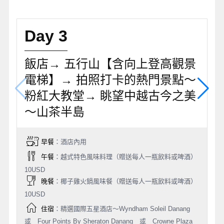
Day 3
飯店→ 五行山【含向上登高觀景
電梯】→ 拍照打卡的熱門景點～
粉紅大教堂→ 眺望中越古今之美
～山茶半島
早餐
：酒店內用
午餐
：越式特色風味料理（贈送每人一瓶飲料或啤酒）
10USD
晚餐
：椰子雞火鍋風味餐（贈送每人一瓶飲料或啤酒）
10USD
住宿
：精選國際五星酒店～Wyndham Soleil Danang
或 Four Points By Sheraton Danang 或 Crowne Plaza