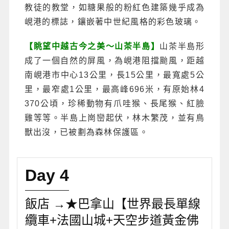
教徒的教堂，如糖果般的粉紅色建築幾乎成為
峴港的標誌，鑲嵌著中世紀風格的彩色玻璃。
【眺望中越古今之美～山茶半島】
山茶半島形
成了一個自然的屏風，為峴港阻擋颱風，距越
南峴港市中心13公里，長15公里，最寬處5公
里，最窄處1公里，最高峰696米，有原始林4
370公頃，珍稀動物有爪哇猴、長尾猴、紅臉
雞等等。半島上崗巒起伏，林木繁茂，並有鳥
獸出沒，已被劃為森林保護區。
Day 4
飯店 →★巴拿山【世界最長單線
纜車+法國山城+天空步道黃金佛