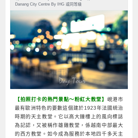
Danang City Centre By IHG 或同等級
【拍照打卡的熱門景點～粉紅大教堂】
峴港市
最有歐洲特色的要數這個建於1923年法國統治
時期的天主教堂。它以高大鐘樓上的風向標誌
為記認，又被稱作雄雞教堂，係越南中部最大
的西方教堂。如今成為服務於本地四千多天主