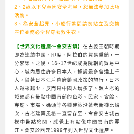
2、2歲以下兒童因安全考量，恕無法參加此項
活動。
3、為安全起見，小船行進間請勿站立及交換
座位並務必全程穿著救生衣。
【世界文化遺產～會安古鎮】
在占婆王朝時期
即為連結中國、印度、阿拉伯的貿易重鎮，十
分繁榮。之後，16~17世紀成為阮朝的貿易中
心，城內居住許多日本人，據說最多曾達上千
人，隨著日本江戶幕府鎖國政策的施行，日本
人越來越少，反而是中國人增多了。較古老的
城鎮都有帶點中國南部的色彩。民家、會館、
寺廟、市場、碼頭等各種建築沿著老街櫛比鱗
次，古老建築風格一直留存至，令會安古城古
樸中帶點悠閒，感覺上有點像中國雲南的麗
江。會安於西元1999年列入世界文化遺產。