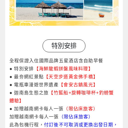
特別安排
全程保證入住國際品牌五星酒店含自助早餐
●
特別安排
【海鮮龍蝦拼盤風味料理】
●
最夯網紅景點
【天空步道黃金佛手橋】
● 電瓶車漫遊世界遺產
【會安古鎮風光】
● 迦南島生態之旅
【竹藍船+旋轉咖啡杯+釣螃蟹
體驗】
● 加贈越南網卡每人一張
（限佔床旅客）
加贈越南網卡每人一張
（限佔床旅客）
此為包機行程，
付訂後不可取消或更換出發日期，