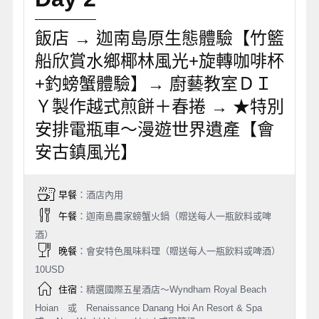
飯店 → 迦南島原生態體驗【竹籃
船欣賞水鄉椰林風光+旋轉咖啡杯
+釣螃蟹體驗】→ 廚藝教室ＤＩ
Ｙ製作越式煎餅＋春捲 → ★特別
安排電瓶車～漫遊世界遺產【會
安古鎮風光】
早餐
：酒店內用
午餐
：迦南島農家螃蟹火鍋（贈送每人一瓶飲料或啤
酒）
晚餐
：會安特色風味料理（贈送每人一瓶飲料或啤酒）
10USD
住宿
：精選國際五星酒店～Wyndham Royal Beach
Hoian 或 Renaissance Danang Hoi An Resort & Spa