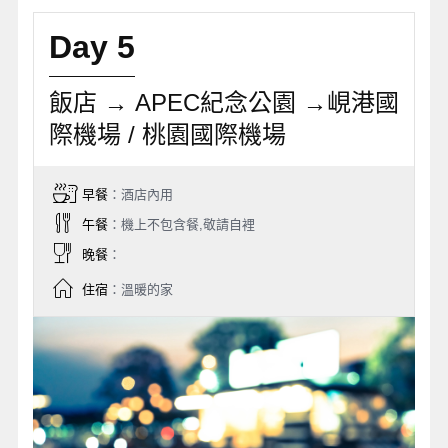
Day 5
飯店 → APEC紀念公園 →峴港國
際機場 / 桃園國際機場
早餐
：酒店內用
午餐
：機上不包含餐,敬請自裡
晚餐
：
住宿
：溫暖的家