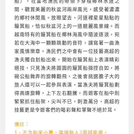
船），在當地漁民的帶領下穿梭椰林水道之
間，觀賞美麗的秋盆河兩岸風光，感受著濃濃
的鄉村休閒風。放眼望去，河道裡星星點點的
簸箕船，恰似秋盆河上的一道靚麗風景線。而
越南特有的簸箕船在椰林海風中隨波逐浪，宛
若在大海中一顆顆跳動的音符，譜寫著一曲漁
家風情樂章。漁民們之中會有一位技藝高超的
漁夫獨自划船出來，開始在簸箕船上表演精彩
絕技，只見漁夫將圓圓的簸箕船操控自如，將
碗公船舞弄的旋轉翻飛，之後會挑選膽子大的
旅人還可以一起參與表演，當漁夫將簸箕船劃
得高速旋轉，上下左右翻騰，而遊客在船中則
緊緊抓住船架，尖叫不已，刺激萬分，高超的
技藝更是令遊客們的喝彩聲和掌聲不絕於耳。
備註：
1、不含船家小費，建議每人2萬越南盾。