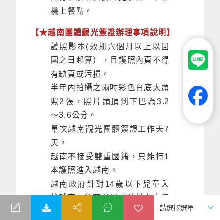
機上餐點。
【★越南團體觀光簽證辦理事項說明】
護照影本(效期六個月以上以回
國之日起算），且護照內頁不得
有缺頁或污損。
半年內拍攝之兩吋彩色白底大頭
照2張，照片頭頂到下巴為3.2
～3.6公分。
單次越南觀光團體簽證工作天7
天。
越南不接受雙重國籍，只能持1
本護照進入越南。
越南政府針對14歲以下兒童入
境越南，須有父母或監護人之陪
同，才能入境越南。