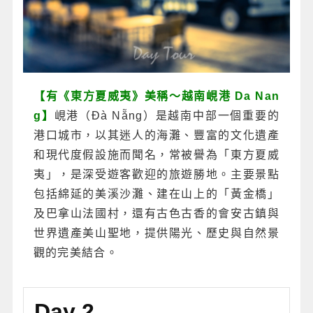
【有《東方夏威夷》美稱～越南峴港 Da Nan
g】
峴港（Đà Nẵng）是越南中部一個重要的
港口城市，以其迷人的海灘、豐富的文化遺產
和現代度假設施而聞名，常被譽為「東方夏威
夷」，是深受遊客歡迎的旅遊勝地。主要景點
包括綿延的美溪沙灘、建在山上的「黃金橋」
及巴拿山法國村，還有古色古香的會安古鎮與
世界遺產美山聖地，提供陽光、歷史與自然景
觀的完美結合。
Day 2