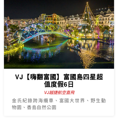
VJ【嗨翻富國】富國島四星超
值度假6日
VJ越捷航空直飛
金氏紀錄跨海纜車、富國大世界、野生動
物園、香島自然公園