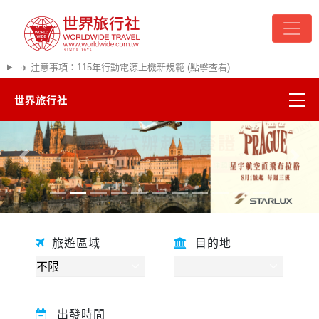
✈️ 注意事項：115年行動電源上機新規範 (點擊查看)
世界旅行社
精彩越南
往前
往後
熱門韓國
超夯日本
旅遊區域
目的地
悠遊美加
遊輪河輪
出發時間