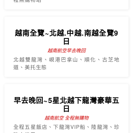
海鮮自助餐+龍蝦半隻、水陸雙樂園、溫泉
泥漿浴、過山車
沙壩秘境~雲端纜車吉吉村5日
越南航空
番西邦纜車、秘境吉吉村、沙壩教堂、全
程無購物站
越南全覽~北越.中越.南越全覽9
日
越南航空早去晚回