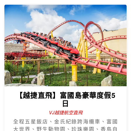
【越捷直飛】富國島豪華度假5
日
VJ越捷航空直飛
全程五星飯店、金氏紀錄跨海纜車、富國
大世界、野生動物園、珍珠樂園、香島自