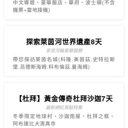
精緻小團
Mini Tour
【美東】紐約費城尼加拉瀑布7
日遊
2人成團 保證出發
中文導遊、豪華飯店、華府、波士頓(不含
機票+當地接機)
探索萊茵河世界遺產8天
享受河輪豪華服務