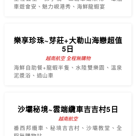
【越捷直飛】中越三都華儷6日
全程無購物站
全程五星、佛手橋、三輪車遊順化、電瓶
車遊會安、魅力峴港秀、海鮮龍蝦宴
樂享珍珠~芽莊+大勒山海戀超值
5日
越南航空 全程無購物