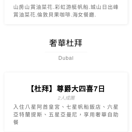
【台灣虎航】暢遊濟州5日
只進彩妝一站
彩虹海岸道路紅白馬燈塔.泰迪熊野生動物
王國.城山日出峰.東門夜市.蓮洞購物街.
【台灣虎航】輕鬆遊濟5日
只進彩妝一站
山房山賞油菜花.彩虹游艇帆船.城山日出峰
賞油菜花.倫敦貝果咖啡.海女餐廳.
奢華杜拜