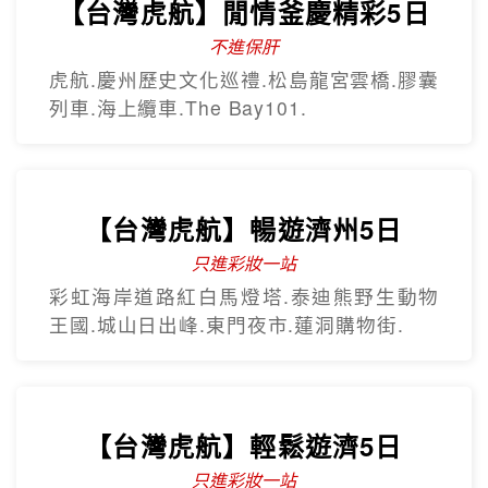
歡樂釜山5日
只進彩妝
彩繪膠囊列車、甘川洞文化村、海上纜
車、汗蒸幕、美食龍蝦一隻雞
【台灣虎航】閒情釜慶精彩5日
不進保肝
虎航.慶州歷史文化巡禮.松島龍宮雲橋.膠囊
列車.海上纜車.The Bay101.