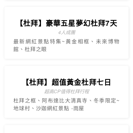
Dubai
【杜拜】尊爵大四喜7日
2人成團
入住八星阿酋皇宮、七星帆船飯店、六星
亞特蘭提斯、五星亞曼尼，享用奢華自助
餐
【杜拜】豪華五星夢幻杜拜7天
4人成團
最新網紅景點特集~黃金相框、未來博物
館、杜拜之眼