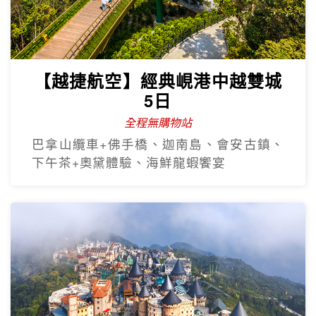
【越捷航空】經典峴港中越雙城
5日
全程無購物站
巴拿山纜車+佛手橋、迦南島、會安古鎮、
下午茶+奧黛體驗、海鮮龍蝦饗宴