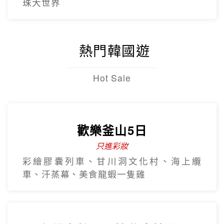
北越雙龍灣、峴港巴拿山、順化、古芝地
道、美托生態
早去晚回~5星北越下龍灣豪華五
日
越南航空 全程無購物
全程五星飯店、下龍灣VIP船、陸龍灣、珍
珠大世界
熱門韓國遊
Hot Sale