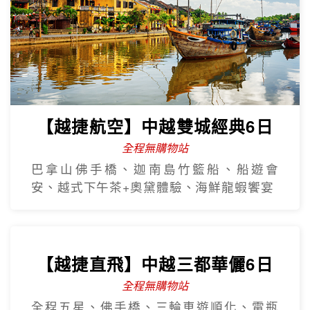
【越捷航空】中越雙城經典6日
全程無購物站
巴拿山佛手橋、迦南島竹籃船、船遊會
安、越式下午茶+奧黛體驗、海鮮龍蝦饗宴