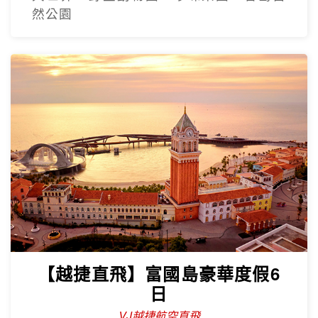
然公園
【越捷直飛】富國島豪華度假6
日
VJ越捷航空直飛