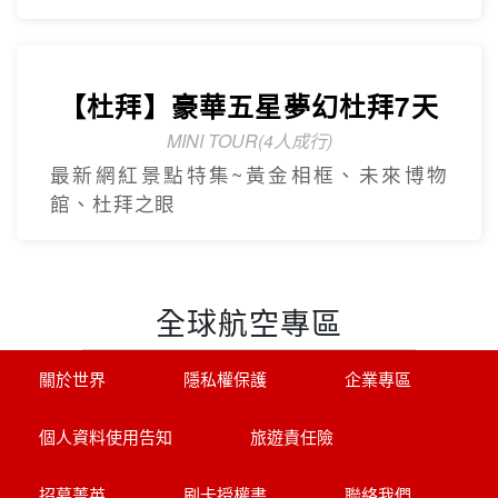
帶您探訪萊茵名城(科隆.美茵茲.史特拉斯
堡.呂德斯海姆.科布倫茲.曼海姆)
【杜拜】黃金傳奇杜拜沙迦7天
最新網紅景點特集
冬季限定地球村、沙迦⾬屋、杜拜之框、
阿布達比大清真寺
【杜拜】豪華五星夢幻杜拜7天
MINI TOUR(4人成行)
最新網紅景點特集~黃金相框、未來博物
館、杜拜之眼