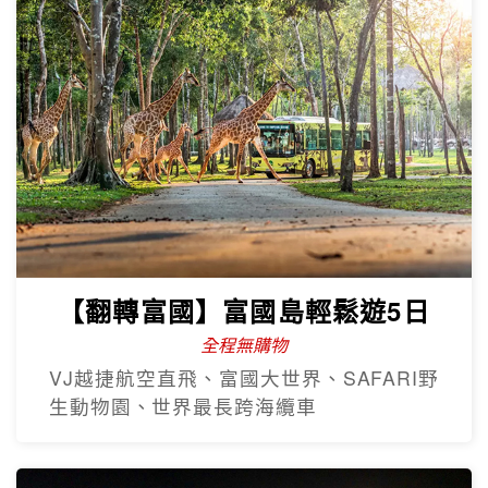
【翻轉富國】富國島輕鬆遊5日
全程無購物
VJ越捷航空直飛、富國大世界、SAFARI野
生動物園、世界最長跨海纜車