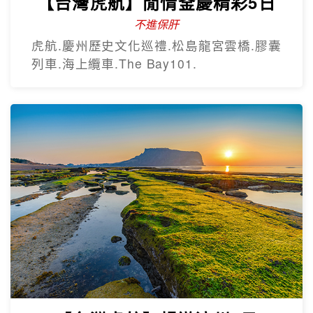
【台灣虎航】暢遊濟州5日
只進彩妝一站
彩虹海岸道路紅白馬燈塔.泰迪熊野生動物
王國.城山日出峰.東門夜市.蓮洞購物街.