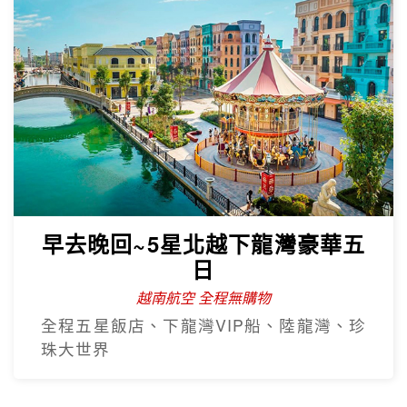
早去晚回~5星北越下龍灣豪華五
日
越南航空 全程無購物
全程五星飯店、下龍灣VIP船、陸龍灣、珍
珠大世界
熱門韓國遊
Hot Sale