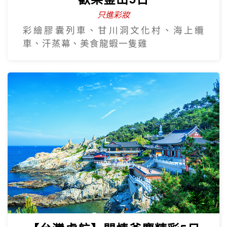
【台灣虎航】閒情釜慶精彩5日
不進保肝
虎航.慶州歷史文化巡禮.松島龍宮雲橋.膠囊
列車.海上纜車.The Bay101.