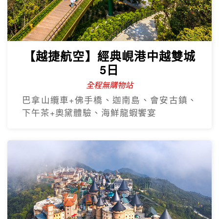
全程無購物站
巴拿山纜車+佛手橋、迦南島、會安古鎮、
下午茶+奧黛體驗、海鮮龍蝦饗宴
【越捷直飛】易起飛中越雙城奢