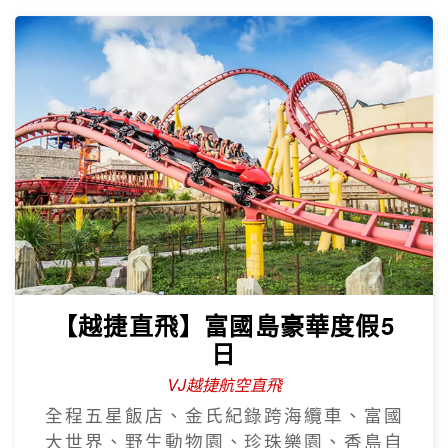
【越捷直飛】富國島豪華度假5
日
VJ越捷航空直飛
全程五星飯店、金氏紀錄跨海纜車、富國
大世界、野生動物園、珍珠樂園、香島自
然公園