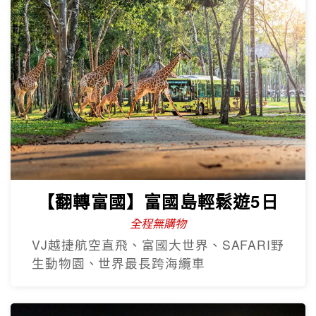
【翻轉富國】富國島輕鬆遊5日
全程無購物
VJ越捷航空直飛、富國大世界、SAFARI野
生動物園、世界最長跨海纜車