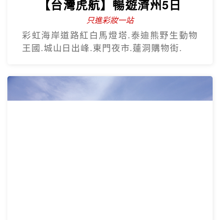
【台灣虎航】輕鬆遊濟5日
只進彩妝一站
山房山賞油菜花.彩虹游艇帆船.城山日出峰
賞油菜花.倫敦貝果咖啡.海女餐廳.