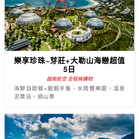
樂享珍珠~芽莊+大勒山海戀超值
5日
越南航空 全程無購物
海鮮自助餐+龍蝦半隻、水陸雙樂園、溫泉
泥漿浴、過山車