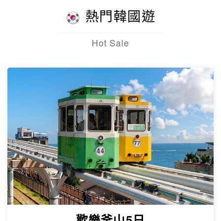
歡樂釜山5日
只進彩妝
彩繪膠囊列車、甘川洞文化村、海上纜
車、汗蒸幕、美食龍蝦一隻雞