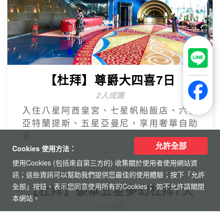
【杜拜】尊爵大四喜7日
2人成團
入住八星阿酋皇宮、七星帆船飯店、六星
亞特蘭提斯、五星亞曼尼，享用奢華自助
餐
【杜拜】豪華五星夢幻杜拜7天
4人成團
最新網紅景點特集~黃金相框、未來博物
允許全部
Cookies 使用方法：
館、杜拜之眼
使用Cookies (包括來自第三方的) 收集關於使用者使用網站資
訊；這些資訊可以幫助我們提供您最佳的使用體驗；按下「允許
全部」按鈕，表示您同意使用所有的Cookies； 如不允許請關閉
本網站。