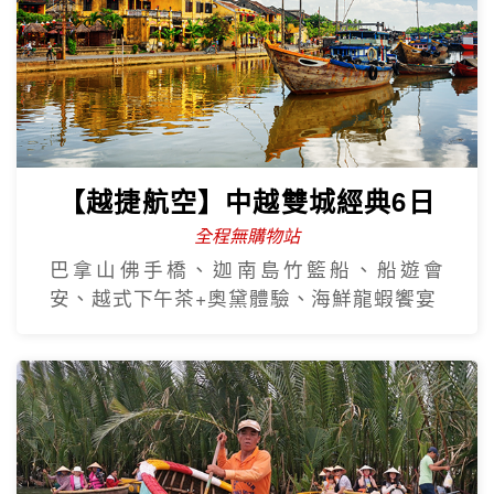
【越捷航空】中越雙城經典6日
全程無購物站
巴拿山佛手橋、迦南島竹籃船、船遊會
安、越式下午茶+奧黛體驗、海鮮龍蝦饗宴