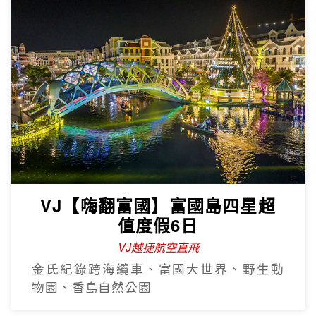
VJ【嗨翻富國】富國島四星超
值度假6日
VJ越捷航空直飛
金氏紀錄跨海纜車、富國大世界、野生動
物園、香島自然公園