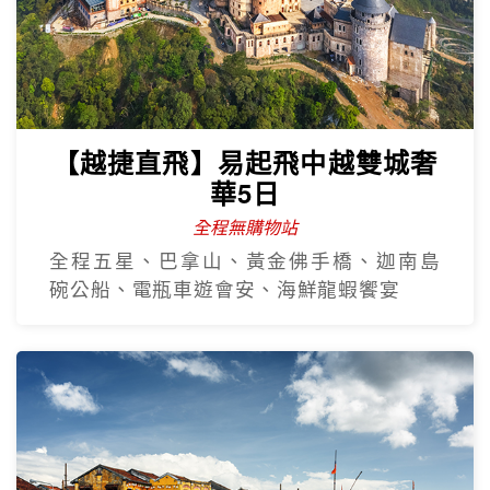
華5日
全程無購物站
全程五星、巴拿山、黃金佛手橋、迦南島
碗公船、電瓶車遊會安、海鮮龍蝦饗宴