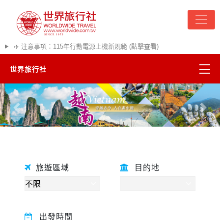
✈️ 注意事項：115年行動電源上機新規範 (點擊查看)
世界旅行社
往前
往後
旅遊區域
目的地
精彩越南
熱門韓國
出發時間
超夯日本
悠遊美加
關鍵字
遊輪河輪