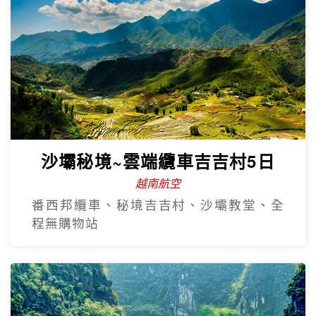
沙壩秘境~雲端纜車吉吉村5日
越南航空
番西邦纜車、秘境吉吉村、沙壩教堂、全
程無購物站