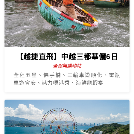
【越捷直飛】中越三都華儷6日
全程無購物站
全程五星、佛手橋、三輪車遊順化、電瓶
車遊會安、魅力峴港秀、海鮮龍蝦宴