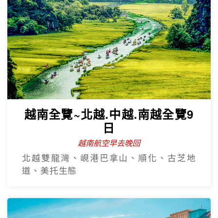
越南全覽~北越.中越.南越全覽9
日
越南航空早去晚回
北越雙龍灣、峴港巴拿山、順化、古芝地
道、美托生態