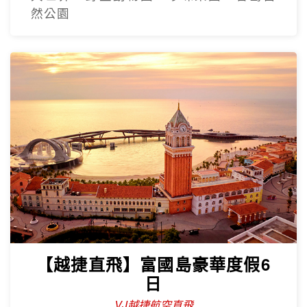
【越捷直飛】富國島豪華度假6
日
VJ越捷航空直飛
五星飯店、最長跨海纜車、太陽香島自然
公園、富國大世界、safari、海鮮痛風餐
精緻越南遊