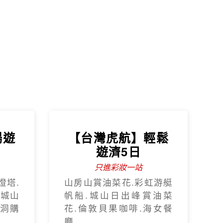
暢遊
【台灣虎航】輕鬆
遊濟5日
只進彩妝一站
燈塔.
山房山賞油菜花.彩虹游艇
.城山
帆船.城山日出峰賞油菜
蓮洞購
花.倫敦貝果咖啡.海女餐
廳.