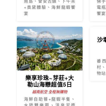
南島、會安古鎮、下午茶
佛
+奧黛體驗、海鮮龍蝦饗
電
宴
饗宴
樂享珍珠~芽莊+大
沙
勒山海戀超值5日
越南航空 全程無購物
海鮮自助餐+龍蝦半隻、
番
水陸雙樂園、溫泉泥漿
村