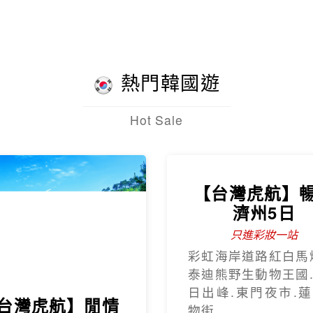
托生態
熱門韓國遊
Hot Sale
【台灣虎航】
濟州5日
只進彩妝一站
彩虹海岸道路紅白馬
泰迪熊野生動物王國
日出峰.東門夜市.
台灣虎航】閒情
物街.