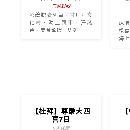
只進彩妝
彩繪膠囊列車、甘川洞文
化村、海上纜車、汗蒸
虎航
幕、美食龍蝦一隻雞
松島
海上纜
【杜拜】尊爵大四
【
喜7日
2人成團