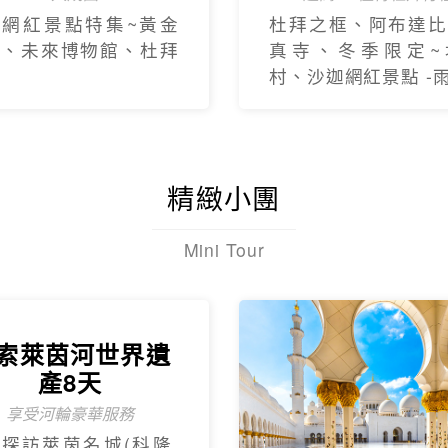
新網紅景點特集~黃金
杜拜之框、阿布達比
框、未來博物館、杜拜
真寺、冬季限定~
村、沙迦網紅景點 -
精緻小團
Mini Tour
索萊茵河世界遺
產8天
享受河輪豪華服務
探訪萊茵名城(科隆.