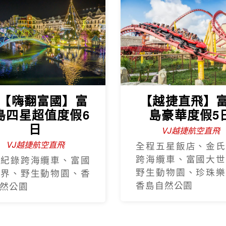
J【嗨翻富國】富
【越捷直飛】
島四星超值度假6
島豪華度假5
日
VJ越捷航空直飛
VJ越捷航空直飛
全程五星飯店、金氏
跨海纜車、富國大世
氏紀錄跨海纜車、富國
野生動物園、珍珠樂
世界、野生動物園、香
香島自然公園
然公園