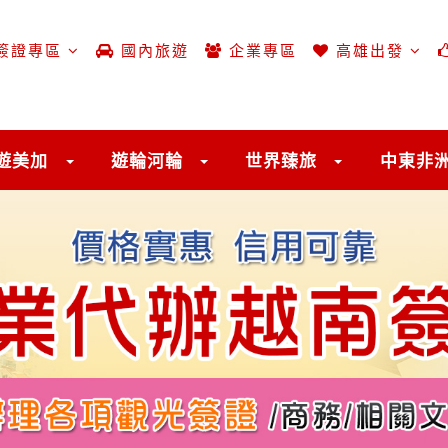
簽證專區
國內旅遊
企業專區
高雄出發
遊美加
遊輪河輪
世界臻旅
中東非