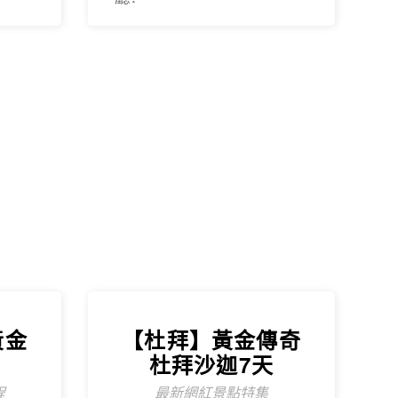
黃金
【杜拜】黃金傳奇
杜拜沙迦7天
程
最新網紅景點特集