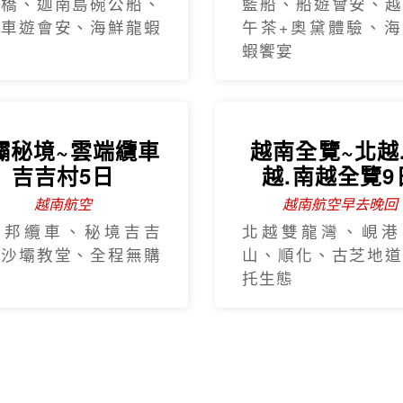
手橋、迦南島碗公船、
籃船、船遊會安、越
瓶車遊會安、海鮮龍蝦
午茶+奧黛體驗、海
蝦饗宴
壩秘境~雲端纜車
越南全覽~北越
吉吉村5日
越.南越全覽9
越南航空
越南航空早去晚回
西邦纜車、秘境吉吉
北越雙龍灣、峴港
、沙壩教堂、全程無購
山、順化、古芝地道