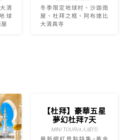
大清
冬季限定地球村、沙迦⾬
地球
屋、杜拜之框、阿布達比
⾬屋
大清真寺
【杜拜】豪華五星
夢幻杜拜7天
MINI TOUR(4人成行)
最新網紅景點特集~黃金