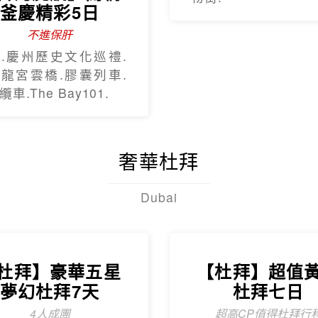
釜慶精彩5日
不進保肝
.慶州歷史文化巡禮.
龍宮雲橋.膠囊列車.
車.The Bay101.
奢華杜拜
Dubai
杜拜】豪華五星
【杜拜】超值
夢幻杜拜7天
杜拜七日
4人成團
超高CP值得杜拜行