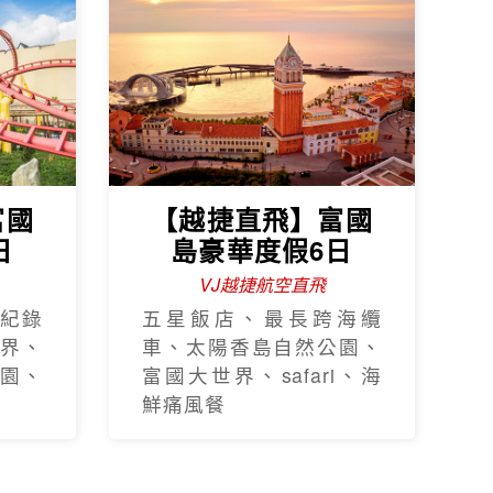
富國
【越捷直飛】富國
日
島豪華度假6日
VJ越捷航空直飛
紀錄
五星飯店、最長跨海纜
界、
車、太陽香島自然公園、
園、
富國大世界、safari、海
鮮痛風餐