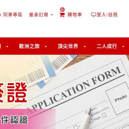
0
同業專區
量身訂做
購物車
登入/註冊
洲
歐洲之旅
頂尖世界
二人成行
往後