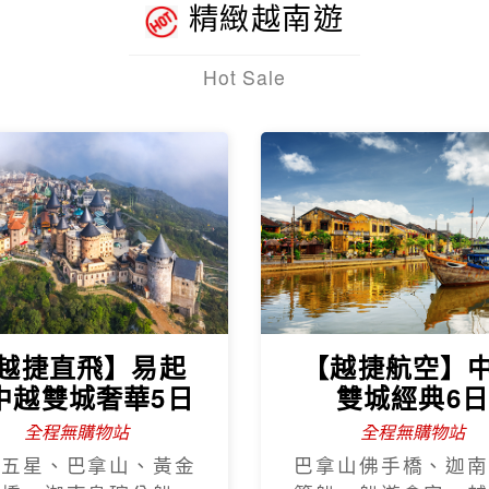
精緻越南遊
Hot Sale
越捷直飛】易起
【越捷航空】
中越雙城奢華5日
雙城經典6
全程無購物站
全程無購物站
程五星、巴拿山、黃金
巴拿山佛手橋、迦南