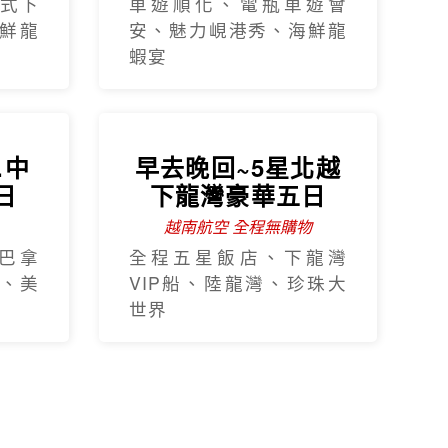
式下
車遊順化、電瓶車遊會
鮮龍
安、魅力峴港秀、海鮮龍
蝦宴
早去晚回~5星北越
下龍灣豪華五日
越南航空 全程無購物
全程五星飯店、下龍灣
VIP船、陸龍灣、珍珠大
世界
.中
日
巴拿
、美