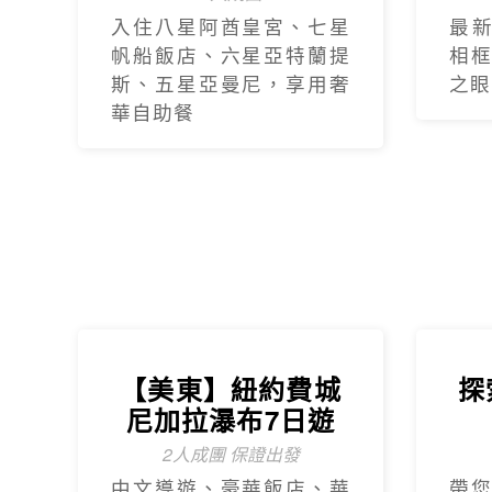
入住八星阿酋皇宮、七星
最
帆船飯店、六星亞特蘭提
相
斯、五星亞曼尼，享用奢
之眼
華自助餐
【美東】紐約費城
探
尼加拉瀑布7日遊
2人成團 保證出發
中文導遊、豪華飯店、華
帶您