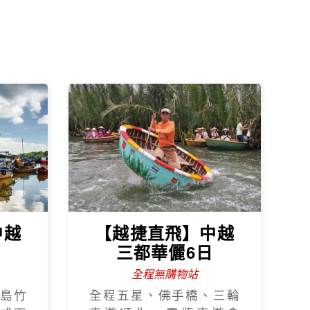
中越
【越捷直飛】中越
日
三都華儷6日
全程無購物站
島竹
全程五星、佛手橋、三輪