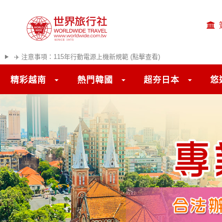
✈️ 注意事項：115年行動電源上機新規範 (點擊查看)
精彩越南
熱門韓國
超夯日本
悠
往前