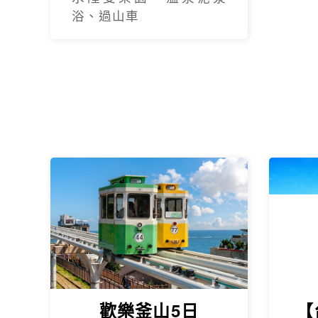
浴、過山車
物站
歡樂釜山5日
【