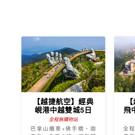
【越捷航空】經典
【
峴港中越雙城5日
飛
全程無購物站
巴拿山纜車+佛手橋、迦
全