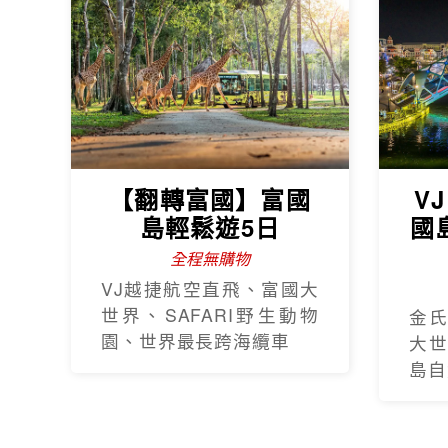
【翻轉富國】富國
V
島輕鬆遊5日
國
全程無購物
VJ越捷航空直飛、富國大
世界、SAFARI野生動物
金
園、世界最長跨海纜車
大
島自