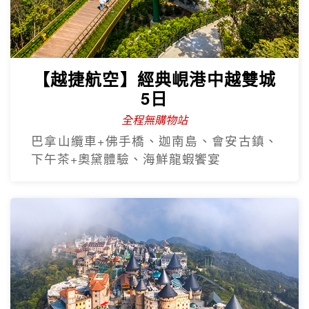
【越捷航空】經典峴港中越雙城
5日
全程無購物站
巴拿山纜車+佛手橋、迦南島、會安古鎮、
下午茶+奧黛體驗、海鮮龍蝦饗宴