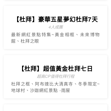
【台灣虎航】輕鬆遊濟5日
只進彩妝一站
山房山賞油菜花.彩虹游艇帆船.城山日出峰
賞油菜花.倫敦貝果咖啡.海女餐廳.
奢華杜拜
Dubai
【杜拜】尊爵大四喜7日
2人成團
入住八星阿酋皇宮、七星帆船飯店、六星