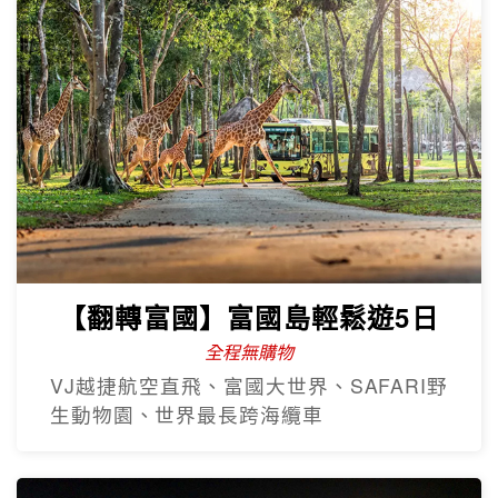
【翻轉富國】富國島輕鬆遊5日
全程無購物
VJ越捷航空直飛、富國大世界、SAFARI野
生動物園、世界最長跨海纜車