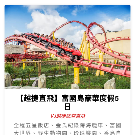
【越捷直飛】富國島豪華度假5
日
VJ越捷航空直飛
全程五星飯店、金氏紀錄跨海纜車、富國
大世界、野生動物園、珍珠樂園、香島自