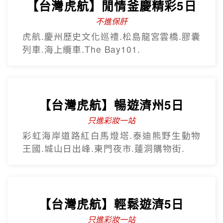
越南航空 全程無購物
全程五星飯店、下龍灣VIP船、陸龍灣、珍
珠大世界
熱門韓國遊
Hot Sale
歡樂釜山5日
只進彩妝
彩繪膠囊列車、甘川洞文化村、海上纜
車、汗蒸幕、美食龍蝦一隻雞