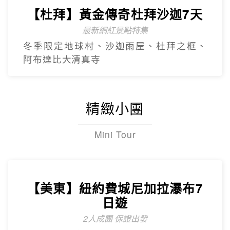
亞特蘭提斯、五星亞曼尼，享用奢華自助
餐
【杜拜】豪華五星夢幻杜拜7天
4人成團
最新網紅景點特集~黃金相框、未來博物
館、杜拜之眼
【杜拜】超值黃金杜拜七日
超高CP值得杜拜行程
杜拜之框、阿布達比大清真寺、冬季限定~
地球村、沙迦網紅景點 -⾬屋