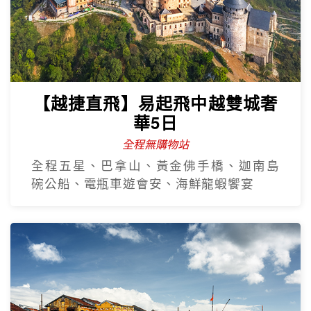
【越捷直飛】易起飛中越雙城奢
華5日
全程無購物站
全程五星、巴拿山、黃金佛手橋、迦南島
碗公船、電瓶車遊會安、海鮮龍蝦饗宴