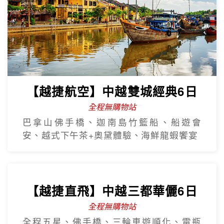
【越捷航空】中越雙城經典6日
全程無購物站
巴拿山佛手橋、迦南島竹籃船、船遊會
安、越式下午茶+奧黛體驗、海鮮龍蝦饗宴