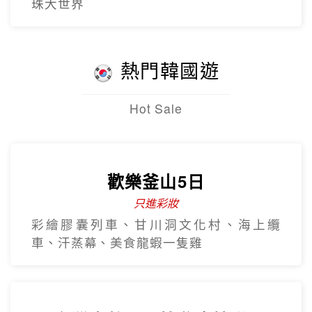
越南航空
番西邦纜車、秘境吉吉村、沙壩教堂、全
程無購物站
越南全覽~北越.中越.南越全覽9
日
越南航空早去晚回
北越雙龍灣、峴港巴拿山、順化、古芝地
道、美托生態
早去晚回~5星北越下龍灣豪華五
日