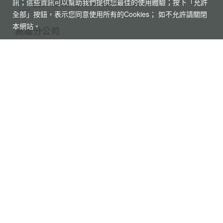
訊；這些資訊可以幫助我們提供您最佳的使用體驗；按下「允許
個人資料使用告知
旅遊責任險
全部」按鈕，表示您同意使用所有的Cookies； 如不允許請關閉
本網站。
招募菁英
刷卡授權書
聯絡我們
世界部落格
世界旅行社股份有限公司
綜合旅遊業：交觀綜2117號
品保協會會員：品保北0752號
統一編號：52343132
代表人：黃奕鋒
聯絡人：洪睿妍
台北總公司
電話 : 02-2515-2185