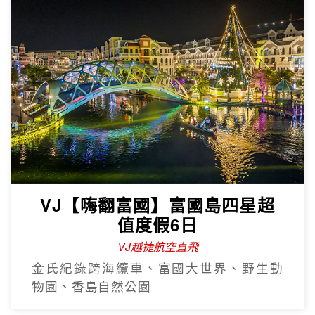
VJ【嗨翻富國】富國島四星超
值度假6日
VJ越捷航空直飛
金氏紀錄跨海纜車、富國大世界、野生動
物園、香島自然公園