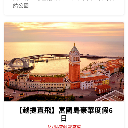
然公園
【越捷直飛】富國島豪華度假6
日
VJ越捷航空直飛