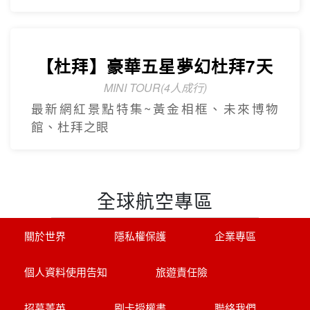
日遊
2人成團 保證出發
中文導遊、豪華飯店、華府、波士頓(不含
機票+當地接機)
探索萊茵河世界遺產8天
享受河輪豪華服務
帶您探訪萊茵名城(科隆.美茵茲.史特拉斯
堡.呂德斯海姆.科布倫茲.曼海姆)
【杜拜】黃金傳奇杜拜沙迦7天
最新網紅景點特集