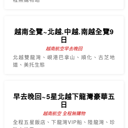
樂享珍珠~芽莊+大勒山海戀超值
5日
越南航空 全程無購物
海鮮自助餐+龍蝦半隻、水陸雙樂園、溫泉
泥漿浴、過山車
沙壩秘境~雲端纜車吉吉村5日