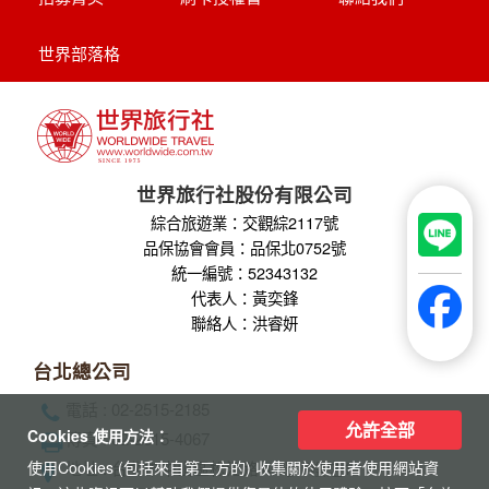
冬季限定地球村、沙迦⾬屋、杜拜之框、
阿布達比大清真寺
【杜拜】豪華五星夢幻杜拜7天
MINI TOUR(4人成行)
最新網紅景點特集~黃金相框、未來博物
館、杜拜之眼
全球航空專區
允許全部
Cookies 使用方法：
關於世界
隱私權保護
企業專區
使用Cookies (包括來自第三方的) 收集關於使用者使用網站資