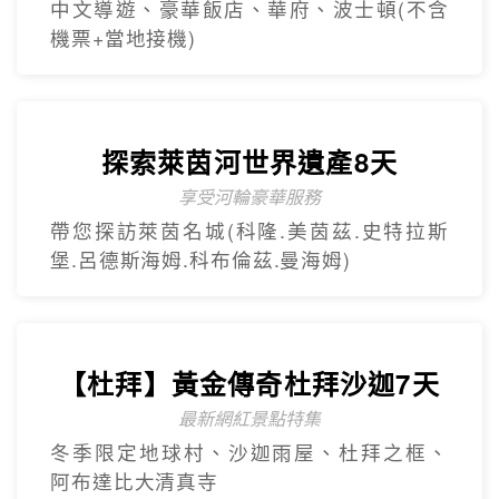
【杜拜】黃金傳奇杜拜沙迦7天
最新網紅景點特集
冬季限定地球村、沙迦⾬屋、杜拜之框、
阿布達比大清真寺
精緻小團
Mini Tour
【美東】紐約費城尼加拉瀑布7