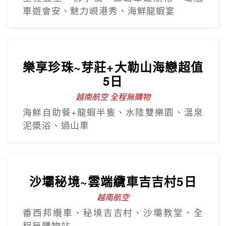
【越捷直飛】中越三都華儷6日
全程無購物站
全程五星、佛手橋、三輪車遊順化、電瓶
車遊會安、魅力峴港秀、海鮮龍蝦宴