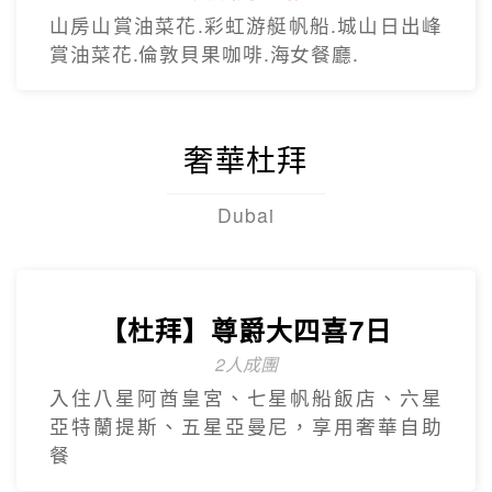
【台灣虎航】閒情釜慶精彩5日
不進保肝
虎航.慶州歷史文化巡禮.松島龍宮雲橋.膠囊
列車.海上纜車.The Bay101.
【台灣虎航】暢遊濟州5日
只進彩妝一站
彩虹海岸道路紅白馬燈塔.泰迪熊野生動物
王國.城山日出峰.東門夜市.蓮洞購物街.