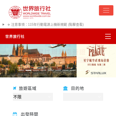
✈️ 注意事項：115年行動電源上機新規範 (點擊查看)
世界旅行社
精彩越南
往前
往後
熱門韓國
超夯日本
旅遊區域
目的地
悠遊美加
遊輪河輪
出發時間