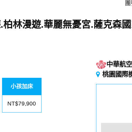
團號
德.柏林漫遊.華麗無憂宮.薩克森
中華航
桃園國際
小孩加床
NT$79,900