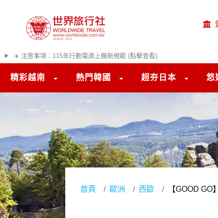
✈️ 注意事項：115年行動電源上機新規範 (點擊查看)
精彩越南
熱門韓國
超夯日本
悠
首頁
歐洲
西歐
【GOOD G