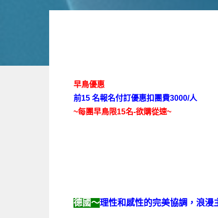
早鳥優惠
前15 名報名付訂優惠扣團費3000/人
~每團早鳥限15名-欲購從速~
德國～
理性和感性的完美協調，浪漫