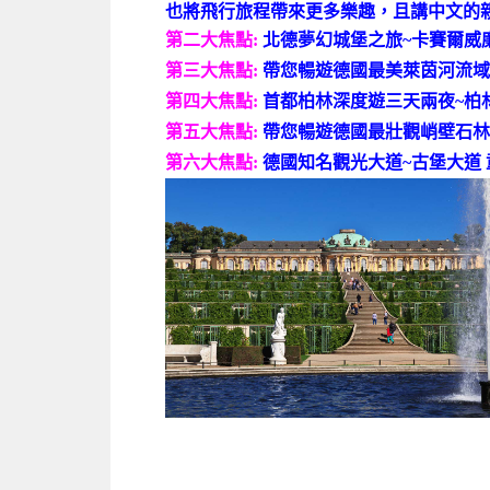
也將飛行旅程帶來更多樂趣，且講中文的
第二大焦點:
北德夢幻城堡之旅~卡賽爾威
第三大焦點:
帶您暢遊德國最美萊茵河流域深
第四大焦點:
首都柏林深度遊三天兩夜~柏林圍牆 
第五大焦點:
帶您暢遊德國最壯觀峭壁石林
第六大焦點:
德國知名觀光大道~古堡大道