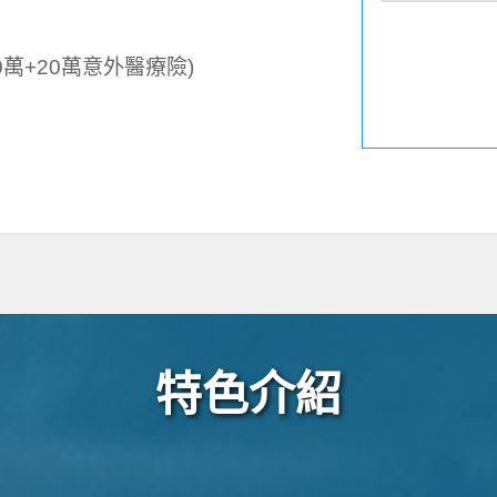
萬+20萬意外醫療險)
特色介紹