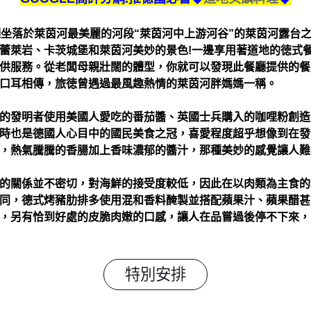
廳坐落於萊茵河最美麗的河段“萊茵河中上游河谷”的萊茵河露台
萊岩、卡茨城堡和萊茵河美妙的景色!一邊享用著道地的徳式餐點
供服務。從老闆母親壯闊的體型，你就可以發現此餐廳提供的餐
口耳相傳，旅徳曾遇過最風趣熱情的萊茵河胖媽媽一稱。
的發明者使用美國人愛吃的番茄醬、英國士兵購入的咖哩粉創造
時也是德國人心目中的國民美食之冠，喜愛程度超乎想像到在發
，熱氣騰騰的香腸加上香味濃郁的醬汁，那種美妙的感覺讓人難
的關係並不密切，對海鮮的接受度較低，因此在以肉類為主食的
同，德式烤豬肋排多使用混和香料醃製並搭配蘋果汁、蘋果醋甚
，另有恰到好處的皮脆肉嫩的口感，讓人在品嘗過後停不下來，
特別安排