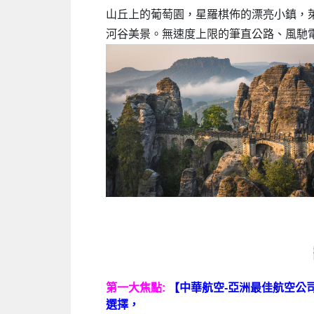
山丘上的葡萄園，星羅棋佈的漂亮小鎮，
河谷美景。無速度上限的筆直公路、風馳
第一大焦點:
【中華航空-亞洲最佳航空公
選擇，