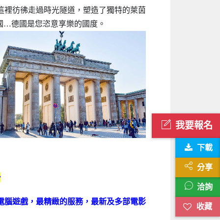
這裡彷彿走過時光隧道，塑造了獨特的萊茵
國…德國是您恣意享樂的國度。
我要報名
下載
分享
◆
洽詢
電腦遊戲，最精緻的服務，最新及多部電影