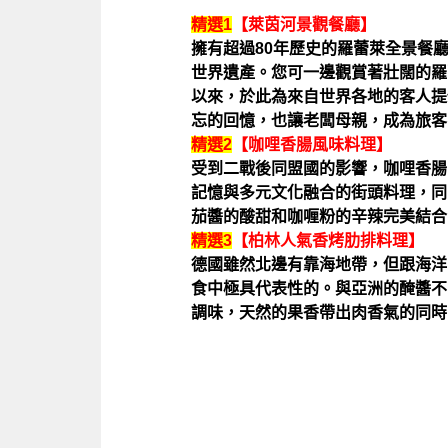
精選1
【萊茵河景觀餐廳】
擁有超過80年歷史的羅蕾萊全景餐
世界遺產。您可一邊觀賞著壯闊的羅蕾
以來，於此為來自世界各地的客人提
忘的回憶，也讓老闆母親，成為旅客
精選2
【咖哩香腸風味料理】
受到二戰後同盟國的影響，咖哩香腸
記憶與多元文化融合的街頭料理，同
茄醬的酸甜和咖喱粉的辛辣完美結合
精選3
【柏林人氣香烤肋排料理】
德國雖然北邊有靠海地帶，但跟海洋
食中極具代表性的。與亞洲的醃醬不
調味，天然的果香帶出肉香氣的同時