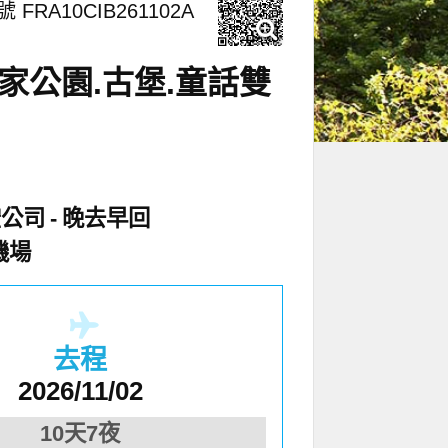
 FRA10CIB261102A
國家公園.古堡.童話雙
空公司
晚去早回
機場
去程
2026/11/02
10天7夜