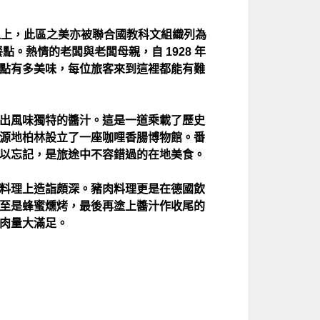
之上，此區之美亦被聯合國教科文組織列為
。熱情的老闆與老闆母親，自 1928 年
點有多美味，每位旅客來到這裡都能有難
出風味獨特的醬汁。這是一道乘載了歷史
源地柏林設立了一座咖哩香腸博物館。番
以忘記，是旅途中不容錯過的在地美食。
料理上造詣頗深。豬肉料理更是在德國飲
至是蜂蜜燻烤，最後再塗上醬汁作收尾的
肉量大滿足。