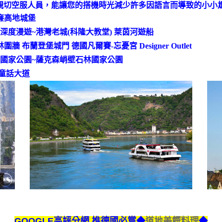
親切空服人員，能讓您的搭機時光減少許多因語言而導致的小小
廉高地城堡
度漫遊~港灣老城(科隆大教堂) 萊茵河遊船
布蘭登堡城門 德國凡爾賽-忘憂宮 Designer Outlet
國家公園~薩克森峭壁石林國家公園
 童話大道
GOOGLE高評分網.推德國必嘗◆
道地美饌料理
◆