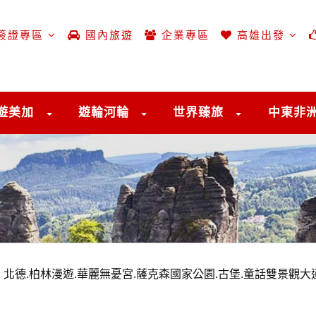
簽證專區
國內旅遊
企業專區
高雄出發
遊美加
遊輪河輪
世界臻旅
中東非
O】北德.柏林漫遊.華麗無憂宮.薩克森國家公園.古堡.童話雙景觀大