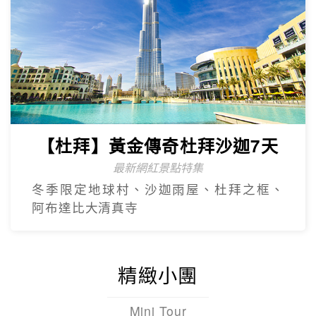
【杜拜】黃金傳奇杜拜沙迦7天
最新網紅景點特集
冬季限定地球村、沙迦⾬屋、杜拜之框、
阿布達比大清真寺
精緻小團
Mini Tour