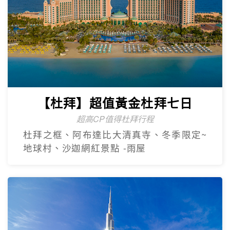
【杜拜】超值黃金杜拜七日
超高CP值得杜拜行程
杜拜之框、阿布達比大清真寺、冬季限定~
地球村、沙迦網紅景點 -⾬屋