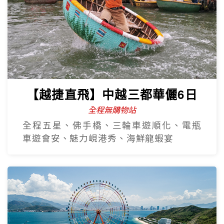
【越捷直飛】中越三都華儷6日
全程無購物站
全程五星、佛手橋、三輪車遊順化、電瓶
車遊會安、魅力峴港秀、海鮮龍蝦宴