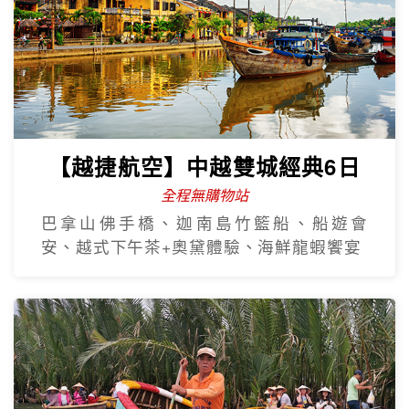
【越捷航空】中越雙城經典6日
全程無購物站
巴拿山佛手橋、迦南島竹籃船、船遊會
安、越式下午茶+奧黛體驗、海鮮龍蝦饗宴