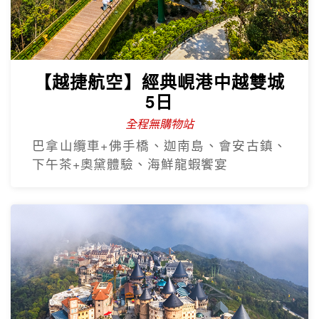
【越捷航空】經典峴港中越雙城
5日
全程無購物站
巴拿山纜車+佛手橋、迦南島、會安古鎮、
下午茶+奧黛體驗、海鮮龍蝦饗宴