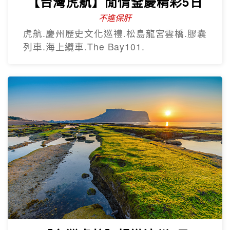
【台灣虎航】閒情釜慶精彩5日
不進保肝
虎航.慶州歷史文化巡禮.松島龍宮雲橋.膠囊
列車.海上纜車.The Bay101.