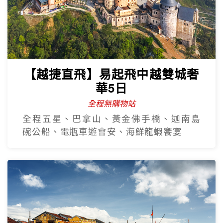
【越捷直飛】易起飛中越雙城奢
華5日
全程無購物站
全程五星、巴拿山、黃金佛手橋、迦南島
碗公船、電瓶車遊會安、海鮮龍蝦饗宴