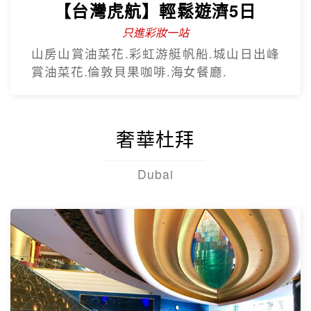
【台灣虎航】輕鬆遊濟5日
只進彩妝一站
山房山賞油菜花.彩虹游艇帆船.城山日出峰
賞油菜花.倫敦貝果咖啡.海女餐廳.
奢華杜拜
Dubai