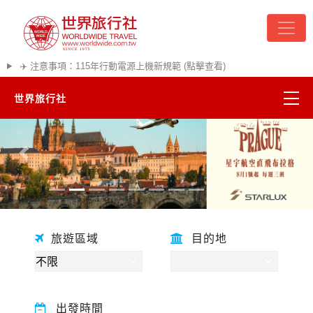
✈️ 注意事項：115年行動電源上機新規範 (點擊查看)
世界旅行社
精彩越南
往前
往後
熱門韓國
超夯日本
旅遊區域
目的地
悠遊美加
遊輪河輪
出發時間