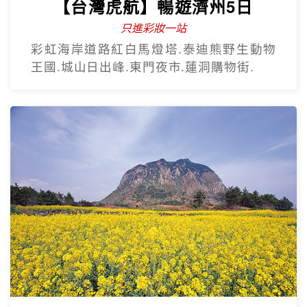
【台灣虎航】暢遊濟州5日
只進彩妝一站
彩虹海岸道路紅白馬燈塔.泰迪熊野生動物
王國.城山日出峰.東門夜市.蓮洞購物街.