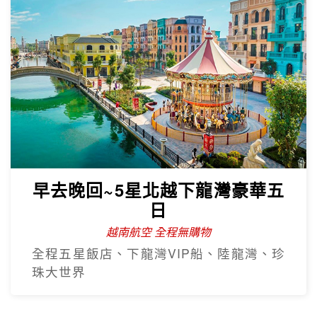
早去晚回~5星北越下龍灣豪華五
日
越南航空 全程無購物
全程五星飯店、下龍灣VIP船、陸龍灣、珍
珠大世界