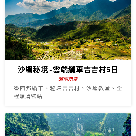
沙壩秘境~雲端纜車吉吉村5日
越南航空
番西邦纜車、秘境吉吉村、沙壩教堂、全
程無購物站