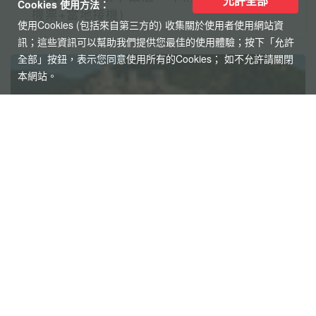
允許全部
Cookies 使用方法：
機票+當地接機)
使用Cookies (包括來自第三方的) 收集關於使用者使用網站資
訊；這些資訊可以幫助我們提供您最佳的使用體驗；按下「允許
全部」按鈕，表示您同意使用所有的Cookies； 如不允許請關閉
本網站。
探索萊茵河世界遺產8天
享受河輪豪華服務
帶您探訪萊茵名城(科隆.美茵茲.史特拉斯