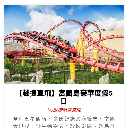
【越捷直飛】富國島豪華度假5
日
VJ越捷航空直飛
全程五星飯店、金氏紀錄跨海纜車、富國
大世界、野生動物園、珍珠樂園、香島自