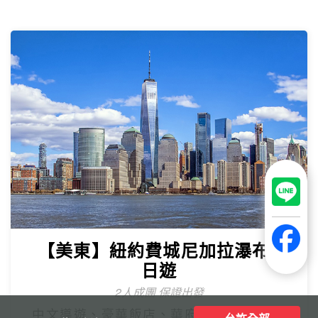
【美東】紐約費城尼加拉瀑布7
日遊
2人成團 保證出發
中文導遊、豪華飯店、華府、波士頓(不含