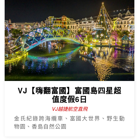
VJ【嗨翻富國】富國島四星超
值度假6日
VJ越捷航空直飛
金氏紀錄跨海纜車、富國大世界、野生動
物園、香島自然公園