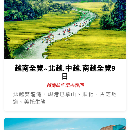
越南全覽~北越.中越.南越全覽9
日
越南航空早去晚回
北越雙龍灣、峴港巴拿山、順化、古芝地
道、美托生態