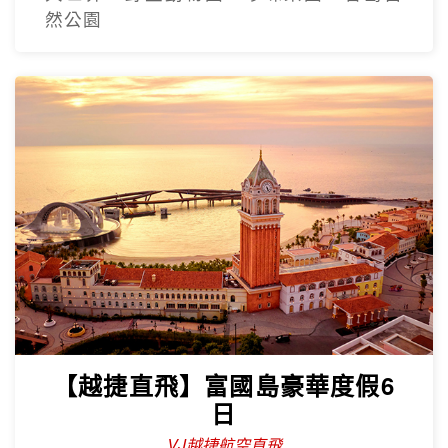
然公園
【越捷直飛】富國島豪華度假6
日
VJ越捷航空直飛