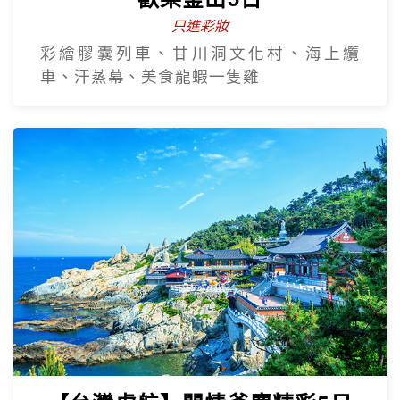
只進彩妝
彩繪膠囊列車、甘川洞文化村、海上纜
車、汗蒸幕、美食龍蝦一隻雞