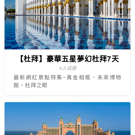
【杜拜】豪華五星夢幻杜拜7天
4人成團
最新網紅景點特集~黃金相框、未來博物
館、杜拜之眼