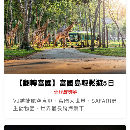
【翻轉富國】富國島輕鬆遊5日
全程無購物
VJ越捷航空直飛、富國大世界、SAFARI野
生動物園、世界最長跨海纜車