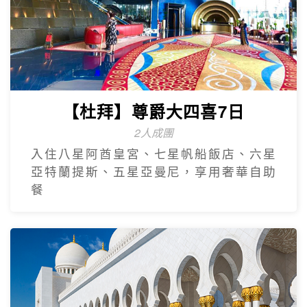
【杜拜】尊爵大四喜7日
2人成團
入住八星阿酋皇宮、七星帆船飯店、六星
亞特蘭提斯、五星亞曼尼，享用奢華自助
餐