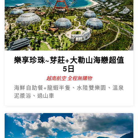
樂享珍珠~芽莊+大勒山海戀超值
5日
越南航空 全程無購物
海鮮自助餐+龍蝦半隻、水陸雙樂園、溫泉
泥漿浴、過山車