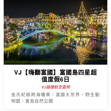
VJ【嗨翻富國】富國島四星超
值度假6日
VJ越捷航空直飛
金氏紀錄跨海纜車、富國大世界、野生動
物園、香島自然公園