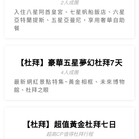
2人成團
入住八星阿酋皇宮、七星帆船飯店、六星
亞特蘭提斯、五星亞曼尼，享用奢華自助
餐
【杜拜】豪華五星夢幻杜拜7天
4人成團
最新網紅景點特集~黃金相框、未來博物
館、杜拜之眼
【杜拜】超值黃金杜拜七日
超高CP值得杜拜行程