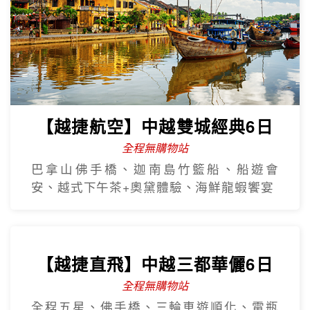
【越捷航空】中越雙城經典6日
全程無購物站
巴拿山佛手橋、迦南島竹籃船、船遊會
安、越式下午茶+奧黛體驗、海鮮龍蝦饗宴
【越捷直飛】中越三都華儷6日
全程無購物站
全程五星、佛手橋、三輪車遊順化、電瓶