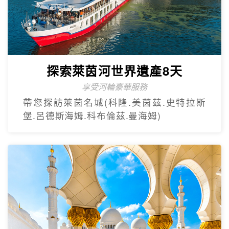
探索萊茵河世界遺產8天
享受河輪豪華服務
帶您探訪萊茵名城(科隆.美茵茲.史特拉斯
堡.呂德斯海姆.科布倫茲.曼海姆)