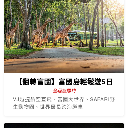
【翻轉富國】富國島輕鬆遊5日
全程無購物
VJ越捷航空直飛、富國大世界、SAFARI野
生動物園、世界最長跨海纜車