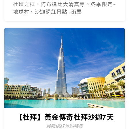
杜拜之框、阿布達比大清真寺、冬季限定~
地球村、沙迦網紅景點 -⾬屋
【杜拜】黃金傳奇杜拜沙迦7天
最新網紅景點特集