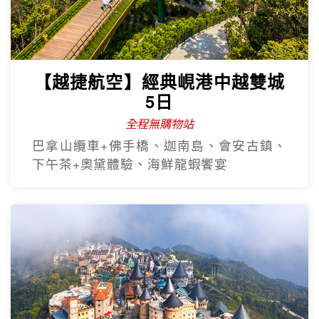
【越捷航空】經典峴港中越雙城
5日
全程無購物站
巴拿山纜車+佛手橋、迦南島、會安古鎮、
下午茶+奧黛體驗、海鮮龍蝦饗宴