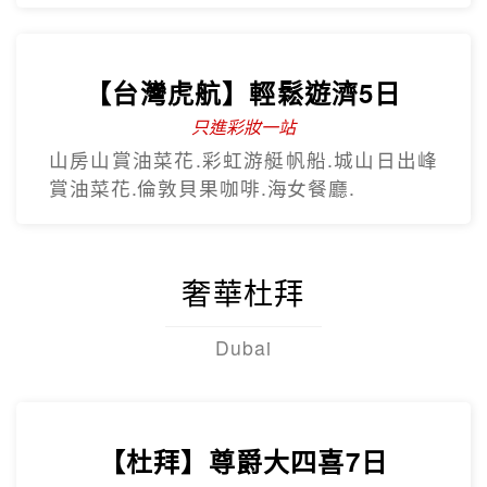
【台灣虎航】輕鬆遊濟5日
只進彩妝一站
山房山賞油菜花.彩虹游艇帆船.城山日出峰
賞油菜花.倫敦貝果咖啡.海女餐廳.
奢華杜拜
Dubai
【杜拜】尊爵大四喜7日