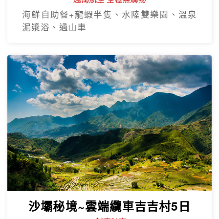
海鮮自助餐+龍蝦半隻、水陸雙樂園、溫泉
泥漿浴、過山車
沙壩秘境~雲端纜車吉吉村5日