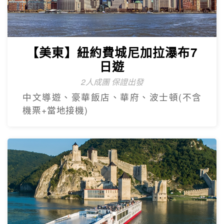
【美東】紐約費城尼加拉瀑布7
日遊
2人成團 保證出發
中文導遊、豪華飯店、華府、波士頓(不含
機票+當地接機)