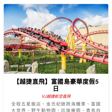
【越捷直飛】富國島豪華度假5
日
VJ越捷航空直飛
全程五星飯店、金氏紀錄跨海纜車、富國
大世界、野生動物園、珍珠樂園、香島自