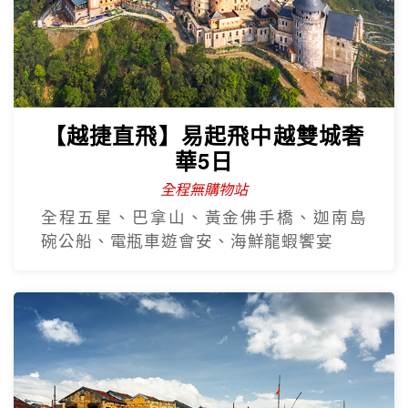
【越捷直飛】易起飛中越雙城奢
華5日
全程無購物站
全程五星、巴拿山、黃金佛手橋、迦南島
碗公船、電瓶車遊會安、海鮮龍蝦饗宴