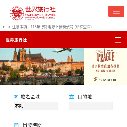
✈️ 注意事項：115年行動電源上機新規範 (點擊查看)
世界旅行社
精彩越南
往前
往後
熱門韓國
超夯日本
旅遊區域
目的地
悠遊美加
遊輪河輪
出發時間