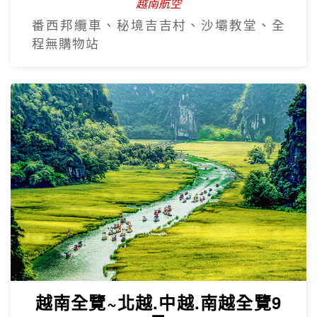
越南航空
番西邦纜車、秘境吉吉村、沙壩教堂、全
程無購物站
越南全覽~北越.中越.南越全覽9