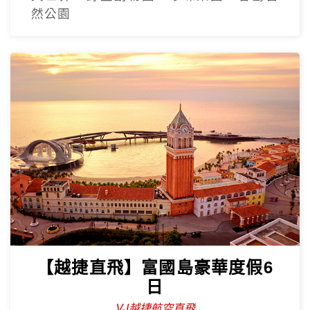
然公園
【越捷直飛】富國島豪華度假6
日
VJ越捷航空直飛