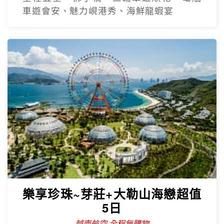
車遊會安、魅力峴港秀、海鮮龍蝦宴
樂享珍珠~芽莊+大勒山海戀超值
5日
越南航空 全程無購物