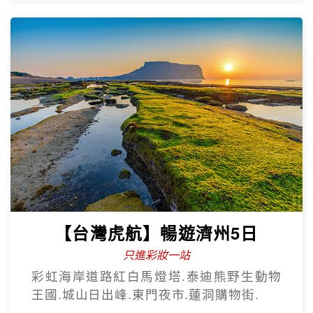
【台灣虎航】暢遊濟州5日
只進彩妝一站
彩虹海岸道路紅白馬燈塔.泰迪熊野生動物
王國.城山日出峰.東門夜市.蓮洞購物街.