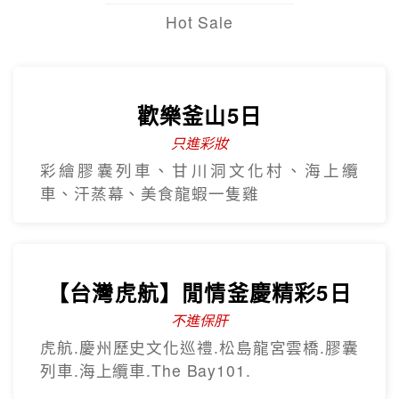
Hot Sale
歡樂釜山5日
只進彩妝
彩繪膠囊列車、甘川洞文化村、海上纜
車、汗蒸幕、美食龍蝦一隻雞
【台灣虎航】閒情釜慶精彩5日
不進保肝
虎航.慶州歷史文化巡禮.松島龍宮雲橋.膠囊
列車.海上纜車.The Bay101.