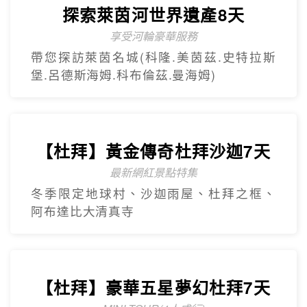
探索萊茵河世界遺產8天
享受河輪豪華服務
帶您探訪萊茵名城(科隆.美茵茲.史特拉斯
堡.呂德斯海姆.科布倫茲.曼海姆)
【杜拜】黃金傳奇杜拜沙迦7天
最新網紅景點特集
冬季限定地球村、沙迦⾬屋、杜拜之框、
阿布達比大清真寺
【杜拜】豪華五星夢幻杜拜7天