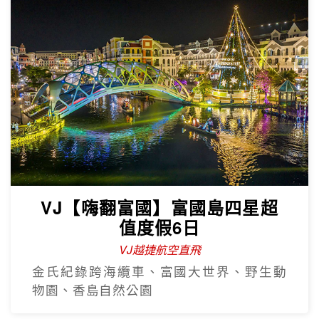
VJ【嗨翻富國】富國島四星超
值度假6日
VJ越捷航空直飛
金氏紀錄跨海纜車、富國大世界、野生動
物園、香島自然公園