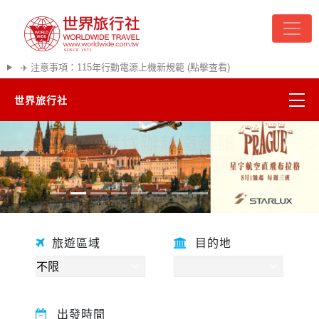
✈️ 注意事項：115年行動電源上機新規範 (點擊查看)
世界旅行社
精彩越南
往前
往後
熱門韓國
超夯日本
旅遊區域
目的地
悠遊美加
遊輪河輪
出發時間