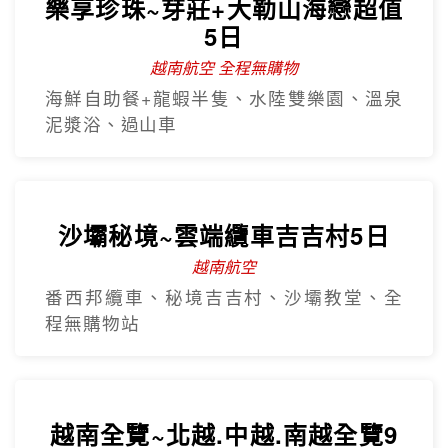
樂享珍珠~芽莊+大勒山海戀超值
5日
越南航空 全程無購物
海鮮自助餐+龍蝦半隻、水陸雙樂園、溫泉
泥漿浴、過山車
沙壩秘境~雲端纜車吉吉村5日
越南航空
番西邦纜車、秘境吉吉村、沙壩教堂、全
程無購物站
越南全覽~北越.中越.南越全覽9