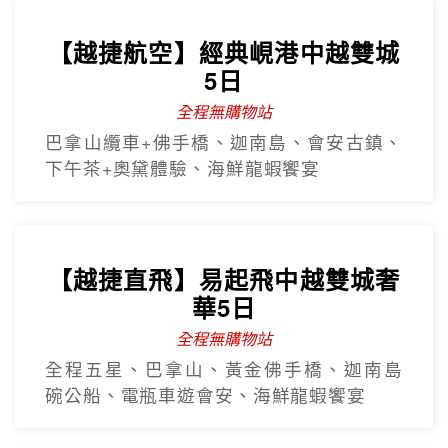
【越捷航空】經典峴港中越雙城
5日
全程無購物站
巴拿山纜車+佛手橋、迦南島、會安古鎮、
下午茶+奧黛體驗、海鮮龍蝦饗宴
【越捷直飛】易起飛中越雙城奢
華5日
全程無購物站
全程五星、巴拿山、黃金佛手橋、迦南島
碗公船、電瓶車遊會安、海鮮龍蝦饗宴