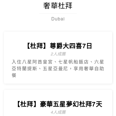
奢華杜拜
Dubai
【杜拜】尊爵大四喜7日
2人成團
入住八星阿酋皇宮、七星帆船飯店、六星
亞特蘭提斯、五星亞曼尼，享用奢華自助
餐
【杜拜】豪華五星夢幻杜拜7天
4人成團