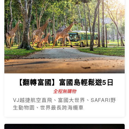
【翻轉富國】富國島輕鬆遊5日
全程無購物
VJ越捷航空直飛、富國大世界、SAFARI野
生動物園、世界最長跨海纜車