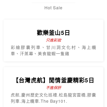
Hot Sale
歡樂釜山5日
只進彩妝
彩繪膠囊列車、甘川洞文化村、海上纜
車、汗蒸幕、美食龍蝦一隻雞
【台灣虎航】閒情釜慶精彩5日
不進保肝
虎航.慶州歷史文化巡禮.松島龍宮雲橋.膠囊
列車.海上纜車.The Bay101.