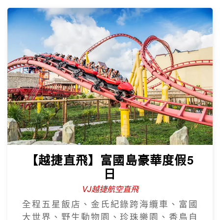
【越捷直飛】富國島豪華度假5
日
VJ越捷航空直飛
全程五星飯店、金氏紀錄跨海纜車、富國
大世界、野生動物園、珍珠樂園、香島自