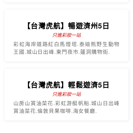
【台灣虎航】暢遊濟州5日
只進彩妝一站
彩虹海岸道路紅白馬燈塔.泰迪熊野生動物
王國.城山日出峰.東門夜市.蓮洞購物街.
【台灣虎航】輕鬆遊濟5日
只進彩妝一站
山房山賞油菜花.彩虹游艇帆船.城山日出峰
賞油菜花.倫敦貝果咖啡.海女餐廳.