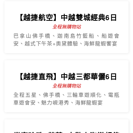
【越捷航空】中越雙城經典6日
全程無購物站
巴拿山佛手橋、迦南島竹籃船、船遊會
安、越式下午茶+奧黛體驗、海鮮龍蝦饗宴
【越捷直飛】中越三都華儷6日
全程無購物站
全程五星、佛手橋、三輪車遊順化、電瓶
車遊會安、魅力峴港秀、海鮮龍蝦宴