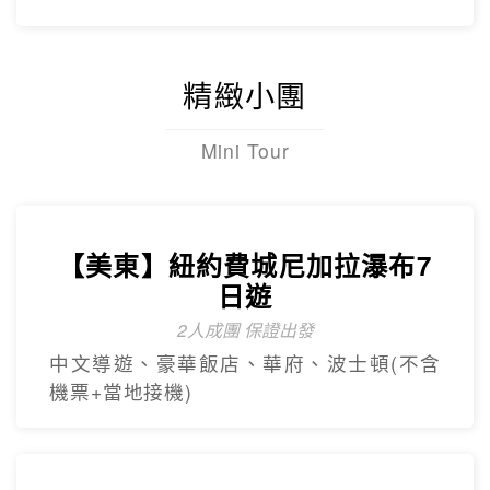
精緻小團
Mini Tour
【美東】紐約費城尼加拉瀑布7
日遊
2人成團 保證出發
中文導遊、豪華飯店、華府、波士頓(不含
機票+當地接機)