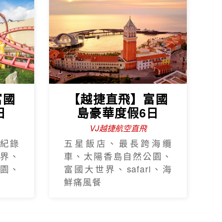
富國
【越捷直飛】富國
日
島豪華度假6日
VJ越捷航空直飛
紀錄
五星飯店、最長跨海纜
界、
車、太陽香島自然公園、
園、
富國大世界、safari、海
鮮痛風餐