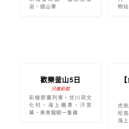
浴、過山車
物站
歡樂釜山5日
【
只進彩妝
彩繪膠囊列車、甘川洞文
化村、海上纜車、汗蒸
虎航
幕、美食龍蝦一隻雞
松島
海上纜