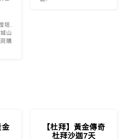
燈塔.
.城山
蓮洞購
黃金
【杜拜】黃金傳奇
杜拜沙迦7天