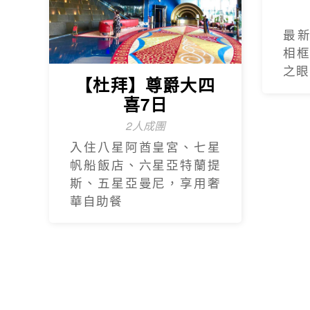
最
相
之眼
【杜拜】尊爵大四
喜7日
2人成團
入住八星阿酋皇宮、七星
帆船飯店、六星亞特蘭提
斯、五星亞曼尼，享用奢
華自助餐