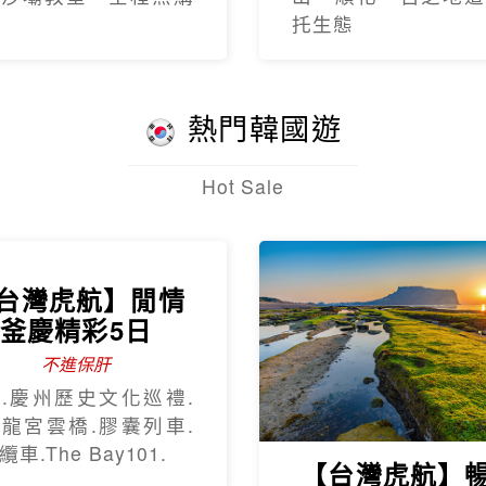
托生態
熱門韓國遊
Hot Sale
台灣虎航】閒情
釜慶精彩5日
不進保肝
.慶州歷史文化巡禮.
龍宮雲橋.膠囊列車.
車.The Bay101.
【台灣虎航】