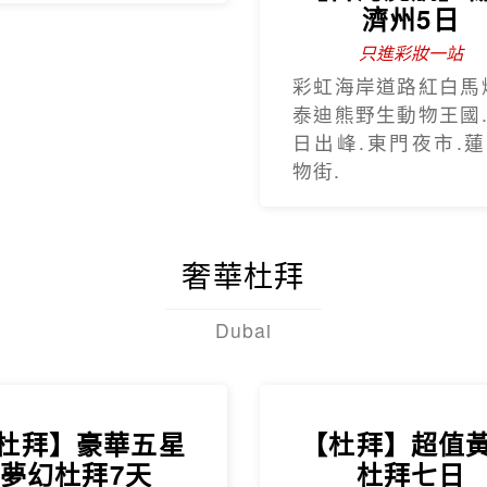
濟州5日
只進彩妝一站
彩虹海岸道路紅白馬
泰迪熊野生動物王國
日出峰.東門夜市.
物街.
奢華杜拜
Dubai
杜拜】豪華五星
【杜拜】超值
夢幻杜拜7天
杜拜七日