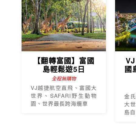
【翻轉富國】富國
V
島輕鬆遊5日
國
全程無購物
VJ越捷航空直飛、富國大
世界、SAFARI野生動物
金
園、世界最長跨海纜車
大
島自