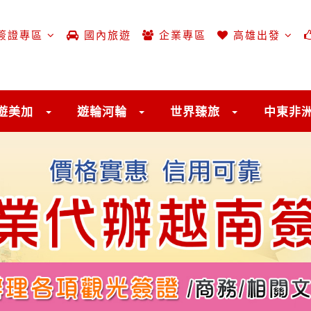
簽證專區
國內旅遊
企業專區
高雄出發
遊美加
遊輪河輪
世界臻旅
中東非