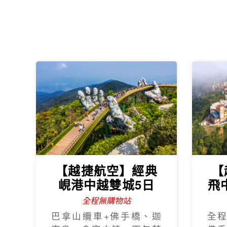
【越捷航空】經典
【
峴港中越雙城5日
飛
全程無購物站
巴拿山纜車+佛手橋、迦
全