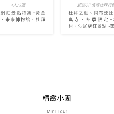
4人成團
超高CP值得杜拜行
新網紅景點特集~黃金
杜拜之框、阿布達比
框、未來博物館、杜拜
真寺、冬季限定~
村、沙迦網紅景點 -
精緻小團
Mini Tour