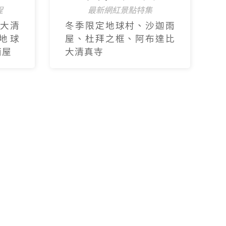
程
最新網紅景點特集
大清
冬季限定地球村、沙迦⾬
地球
屋、杜拜之框、阿布達比
⾬屋
大清真寺