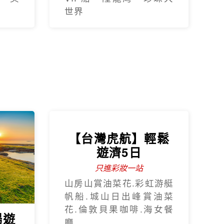
世界
【台灣虎航】輕鬆
遊濟5日
只進彩妝一站
山房山賞油菜花.彩虹游艇
帆船.城山日出峰賞油菜
花.倫敦貝果咖啡.海女餐
暢遊
廳.