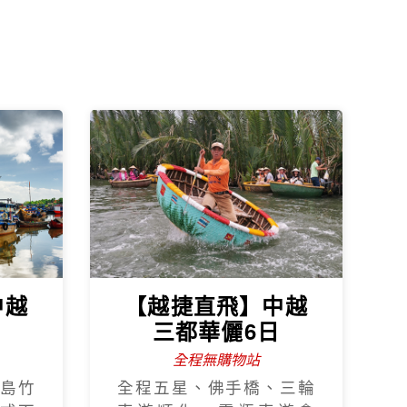
中越
【越捷直飛】中越
日
三都華儷6日
全程無購物站
島竹
全程五星、佛手橋、三輪