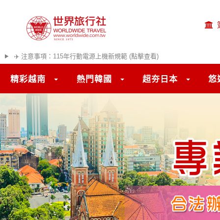
✈️ 注意事項：115年行動電源上機新規範 (點擊查看)
精彩越南
熱門韓國
超夯日本
悠
往前