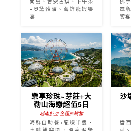
南島、會安古鎮、下午茶
佛
+奧黛體驗、海鮮龍蝦饗
電
宴
饗宴
樂享珍珠~芽莊+大
沙
勒山海戀超值5日
越南航空 全程無購物
海鮮自助餐+龍蝦半隻、
番
水陸雙樂園、溫泉泥漿
村