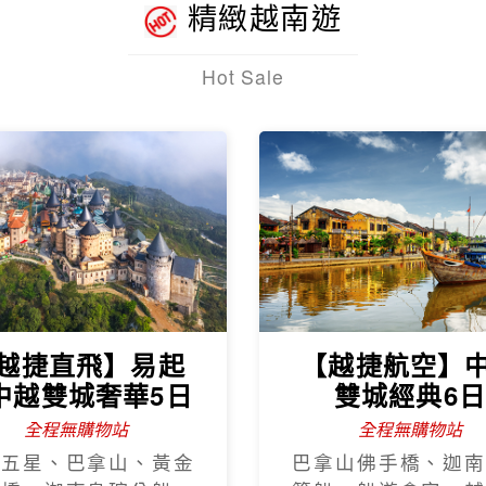
精緻越南遊
Hot Sale
越捷直飛】易起
【越捷航空】
中越雙城奢華5日
雙城經典6
全程無購物站
全程無購物站
程五星、巴拿山、黃金
巴拿山佛手橋、迦南