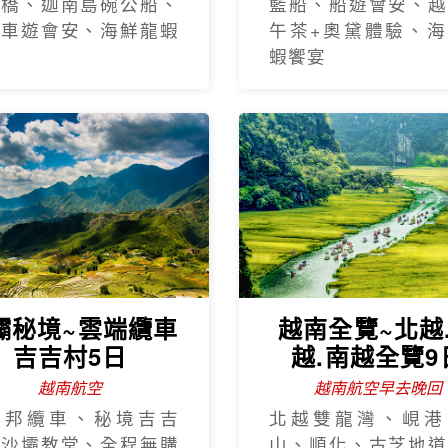
手橋、迦南島碗公船、
籃船、船遊會安、越
瓶車遊會安、海鮮龍蝦
午茶+奧黛體驗、海
蝦饗宴
壩秘境~雲端纜車
越南全覽~北越
吉吉村5日
越.南越全覽9
越南航空
越南航空早去晚回
西邦纜車、秘境吉吉
北越雙龍灣、峴港
、沙壩教堂、全程無購
山、順化、古芝地道