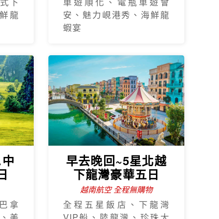
式下
車遊順化、電瓶車遊會
鮮龍
安、魅力峴港秀、海鮮龍
蝦宴
.中
早去晚回~5星北越
日
下龍灣豪華五日
越南航空 全程無購物
巴拿
全程五星飯店、下龍灣
、美
VIP船、陸龍灣、珍珠大