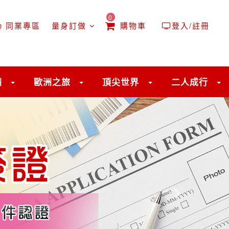
0
同業專區
量身訂做
購物車
登入/註冊
洲
歐洲之旅
頂尖世界
二人成行
往後