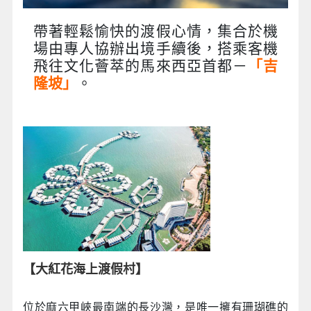
帶著輕鬆愉快的渡假心情，集合於機
場由專人協辦出境手續後，搭乘客機
飛往文化薈萃的馬來西亞首都－
「吉
隆坡」
。
【大紅花海上渡假村】
位於麻六甲峽最南端的長沙灣，是唯一擁有珊瑚礁的