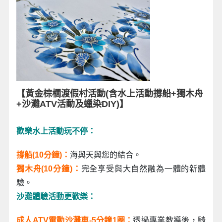
【黃金棕櫚渡假村活動(含水上活動撐船+獨木舟
+沙灘ATV活動及蠟染DIY)】
歡樂水上活動玩不停：
撐船(10分鐘)：
海與天與您的結合。
獨木舟(10分鐘)：
完全享受與大自然融為一體的新體
驗。
沙灘體驗活動更歡樂：
成人ATV電動沙灘車-5分鐘1圈：
透過專業教導後，騎