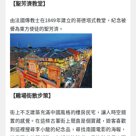
【聖芳濟教堂】
由法國傳教士在1849年建立的哥德塔式教堂，紀念被
譽為東方使徒的聖芳濟。
【雞場街散步策】
街上不乏建築充滿中國風格的樓房民宅，讓人時空錯
置的感覺。在這條古董街上簡直是個寶藏，遊客喜歡
到這裡搜尋李小龍的紀念品，尋找南國電影的海報，