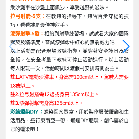
乘沙灘車在沙灘上面飆沙，享受越野的滋味。
拉弓射箭-5支：
在教練的指導下，練習百步穿楊的技
巧，看看誰是最佳神射手。
漆彈射擊-5發：
相約到射擊練習場，試試看大家的團隊
默契及精準度，嘗試漆彈命中紅心的無窮威力吧！
以上活動需配合現場教練指導，並穿著安全護具及安
全帽，在安全考量下教練可停止活動進行。以上活動
每人限玩一次，活動時間以渡假村安排時間為主。
註1.
ATV電動沙灘車，身高需100cm以上，駕駛人需要
18歲以上。
註2.
拉弓射箭需12歲或身高135cm以上。
註3.
漆彈射擊需身高135cm以上。
彩繪蠟染DIY：
蠟染圖案豐富，用於製作服裝服飾和生
活用品，盛行東南亞一帶，通過DIY體驗，創作屬於自
己的蠟染吧！