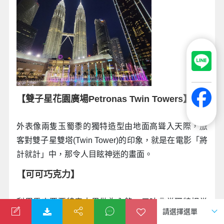
【雙子星花園廣場Petronas Twin Towers】
外表像兩隻玉蜀黍的獨特造型由地面高聳入天際，旅
客對雙子星雙塔(Twin Tower)的印象，就是在電影「將
計就計」中，那令人目眩神迷的畫面。
【可可巧克力】
利用馬來西亞特產水果做為內餡，口味非常獨特相當
具有當地南洋風味。