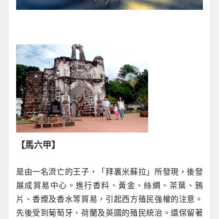
【馬六甲】
是由一名流亡的王子，「拜裏米蘇拉」所發現，後發
展成貿易中心。進行香料、黃金、絲綢、茶葉、鴉
片、香煙及香水等貿易，引起西方殖民強權的注意。
先後受到葡萄牙、荷蘭及英國的殖民統治。還保留著