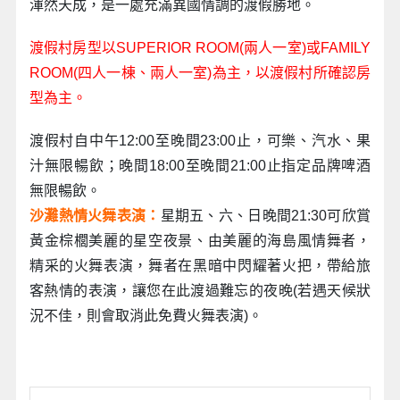
渾然天成，是一處充滿異國情調的渡假勝地。
渡假村房型以SUPERIOR ROOM(兩人一室)或FAMILY
ROOM(四人一棟、兩人一室)為主，以渡假村所確認房
型為主。
渡假村自中午12:00至晚間23:00止，可樂、汽水、果
汁無限暢飲；晚間18:00至晚間21:00止指定品牌啤酒
無限暢飲。
沙灘熱情火舞表演：
星期五、六、日晚間21:30可欣賞
黃金棕櫚美麗的星空夜景、由美麗的海島風情舞者，
精采的火舞表演，舞者在黑暗中閃耀著火把，帶給旅
客熱情的表演，讓您在此渡過難忘的夜晚(若遇天候狀
況不佳，則會取消此免費火舞表演)。