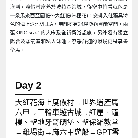
海灣，渡假村座落於波特森海域，從空中俯看就像是
一朵馬來西亞國花～大紅花(朱槿花)，安排入住獨具特
色的海上泳池VILLA，房間擁有24坪舒適寬敞空間，兩
張KING size1的大床及全新衛浴設施，另外還有獨立
陽台及蒸氣室和私人泳池，寧靜舒適的環境更是享譽
全馬。
Day 2
大紅花海上度假村→世界遺產馬
六甲→三輪車遊古城→紅屋、鐘
樓、聖地牙哥碉堡、聖保羅教堂
→雞場街→麻六甲遊船→GPT雪