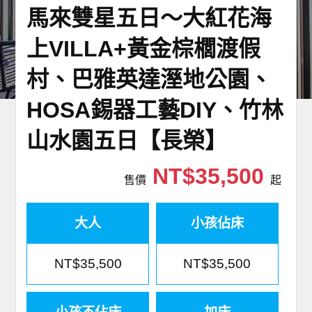
馬來雙星五日～大紅花海
世界臻旅
上VILLA+黃金棕櫚渡假
中東非洲
村、巴雅英達溼地公園、
歐洲之旅
HOSA錫器工藝DIY、竹林
頂尖世界
山水園五日【長榮】
二人成行
NT$35,500
售價
起
大人
小孩佔床
NT$35,500
NT$35,500