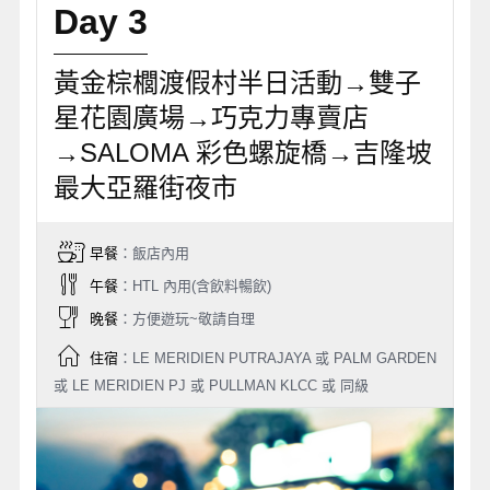
Day 3
黃金棕櫚渡假村半日活動→雙子
星花園廣場→巧克力專賣店
→SALOMA 彩色螺旋橋→吉隆坡
最大亞羅街夜市
早餐
：飯店內用
午餐
：HTL 內用(含飲料暢飲)
晚餐
：方便遊玩~敬請自理
住宿
：LE MERIDIEN PUTRAJAYA 或 PALM GARDEN
或 LE MERIDIEN PJ 或 PULLMAN KLCC 或 同級