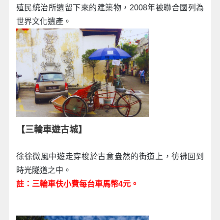
殖民統治所遺留下來的建築物，2008年被聯合國列為
世界文化遺產。
【三輪車遊古城】
徐徐微風中遊走穿梭於古意盎然的街道上，彷彿回到
時光隧道之中。
註：三輪車伕小費每台車馬幣4元。