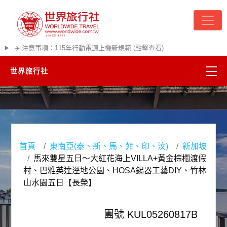
✈️ 注意事項：115年行動電源上機新規範 (點擊查看)
世界旅行社
精彩越南
熱門韓國
首頁
東南亞(泰、新、馬、菲、印、汶)
新加坡
超夯日本
馬來雙星五日～大紅花海上VILLA+黃金棕櫚渡假
村、巴雅英達溼地公園、HOSA錫器工藝DIY、竹林
悠遊美加
山水園五日【長榮】
遊輪河輪
團號 KUL05260817B