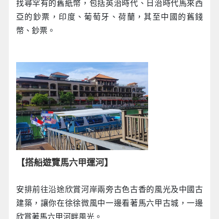
找尋罕有的舊紙幣，包括英治時代、日治時代馬來西
亞的鈔票，印度、葡萄牙、荷蘭，其至中國的舊錢
幣、鈔票。
【搭船遊覽馬六甲運河】
安排前往沿途欣賞河岸兩旁古色古香的風光及中國古
建築，讓你在徐徐微風中一邊看著馬六甲古城，一邊
欣賞著馬六甲河畔風光。