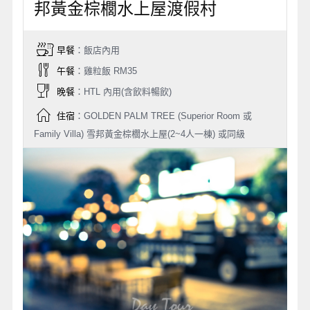
邦黃金棕櫚水上屋渡假村
早餐
：飯店內用
午餐
：雞粒飯 RM35
晚餐
：HTL 內用(含飲料暢飲)
住宿
：GOLDEN PALM TREE (Superior Room 或
Family Villa) 雪邦黃金棕櫚水上屋(2~4人一棟) 或同級