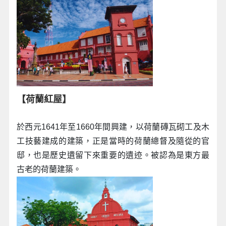
【荷蘭紅屋】
於西元1641年至1660年間興建，以荷蘭磚瓦砌工及木
工技藝建成的建築，正是當時的荷蘭總督及隨從的官
邸，也是歷史遺留下來重要的遺迹。被認為是東方最
古老的荷蘭建築。