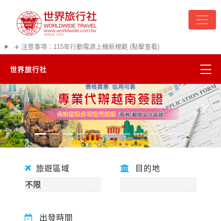
✈️ 注意事項：115年行動電源上機新規範 (點擊查看)
世界旅行社
精彩越南
往前
往後
熱門韓國
超夯日本
旅遊區域
目的地
悠遊美加
遊輪河輪
出發時間