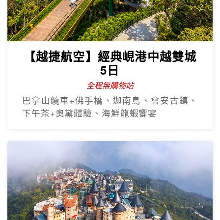
【越捷航空】經典峴港中越雙城
5日
全程無購物站
巴拿山纜車+佛手橋、迦南島、會安古鎮、
下午茶+奧黛體驗、海鮮龍蝦饗宴