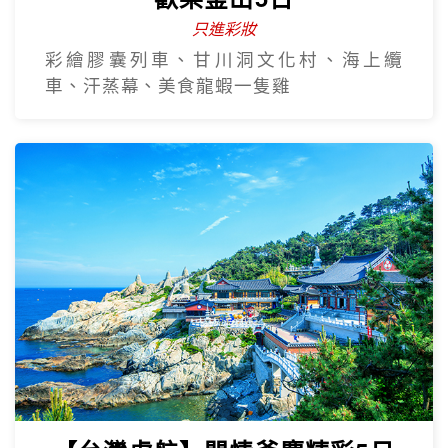
只進彩妝
彩繪膠囊列車、甘川洞文化村、海上纜
車、汗蒸幕、美食龍蝦一隻雞