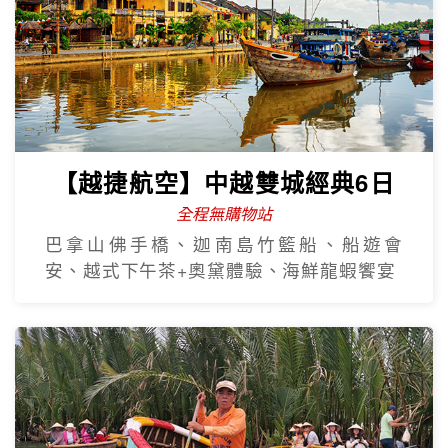
【越捷航空】中越雙城經典6日
全程無購物站
巴拿山佛手橋、迦南島竹籃船、船遊會
安、越式下午茶+奧黛體驗、海鮮龍蝦饗宴