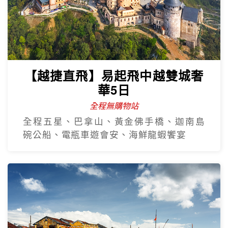
【越捷直飛】易起飛中越雙城奢
華5日
全程無購物站
全程五星、巴拿山、黃金佛手橋、迦南島
碗公船、電瓶車遊會安、海鮮龍蝦饗宴