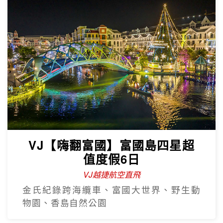
VJ【嗨翻富國】富國島四星超
值度假6日
VJ越捷航空直飛
金氏紀錄跨海纜車、富國大世界、野生動
物園、香島自然公園