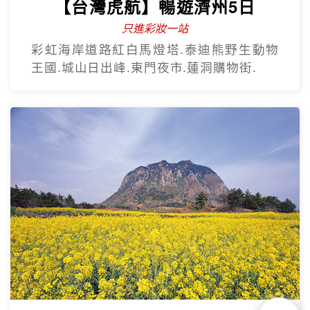
【台灣虎航】暢遊濟州5日
只進彩妝一站
彩虹海岸道路紅白馬燈塔.泰迪熊野生動物
王國.城山日出峰.東門夜市.蓮洞購物街.