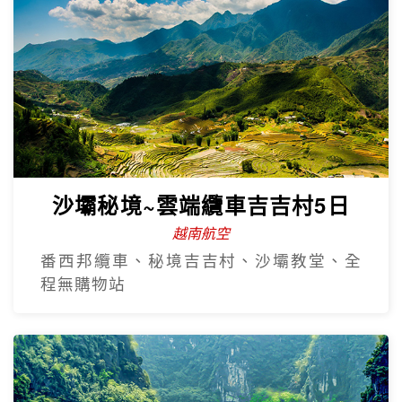
沙壩秘境~雲端纜車吉吉村5日
越南航空
番西邦纜車、秘境吉吉村、沙壩教堂、全
程無購物站