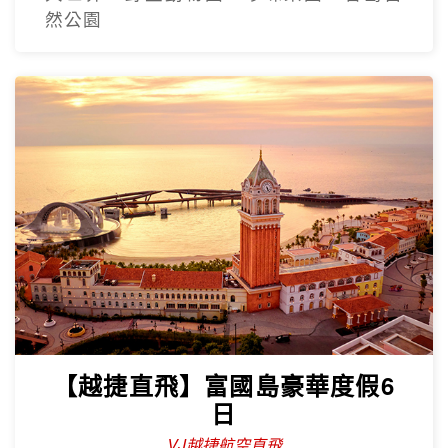
然公園
【越捷直飛】富國島豪華度假6
日
VJ越捷航空直飛