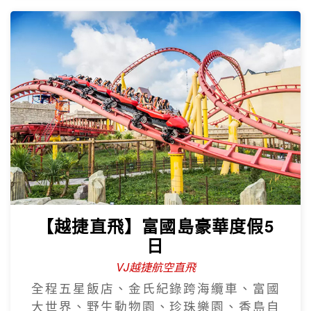
【越捷直飛】富國島豪華度假5
日
VJ越捷航空直飛
全程五星飯店、金氏紀錄跨海纜車、富國
大世界、野生動物園、珍珠樂園、香島自