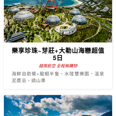
樂享珍珠~芽莊+大勒山海戀超值
5日
越南航空 全程無購物
海鮮自助餐+龍蝦半隻、水陸雙樂園、溫泉
泥漿浴、過山車