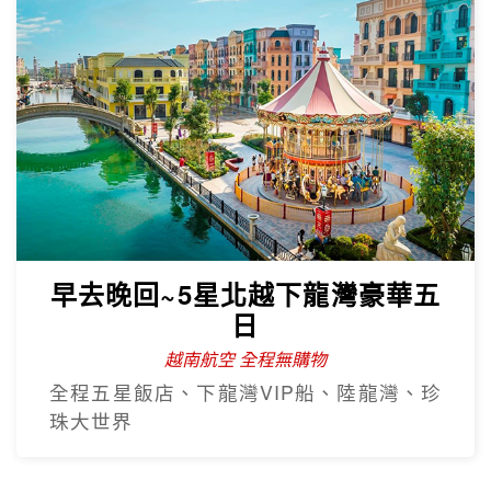
早去晚回~5星北越下龍灣豪華五
日
越南航空 全程無購物
全程五星飯店、下龍灣VIP船、陸龍灣、珍
珠大世界