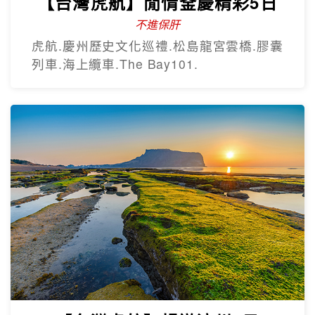
【台灣虎航】閒情釜慶精彩5日
不進保肝
虎航.慶州歷史文化巡禮.松島龍宮雲橋.膠囊
列車.海上纜車.The Bay101.