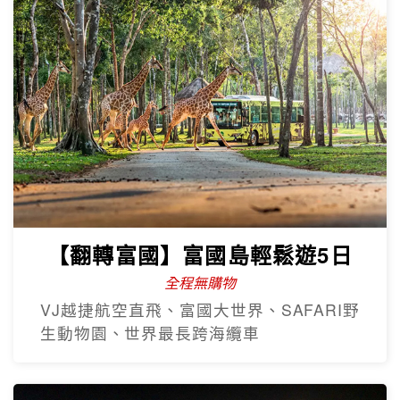
【翻轉富國】富國島輕鬆遊5日
全程無購物
VJ越捷航空直飛、富國大世界、SAFARI野
生動物園、世界最長跨海纜車