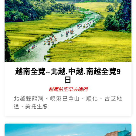
越南全覽~北越.中越.南越全覽9
日
越南航空早去晚回
北越雙龍灣、峴港巴拿山、順化、古芝地
道、美托生態