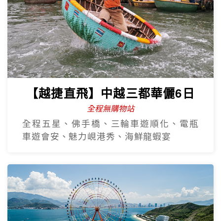
【越捷直飛】中越三都華儷6日
全程無購物站
全程五星、佛手橋、三輪車遊順化、電瓶
車遊會安、魅力峴港秀、海鮮龍蝦宴