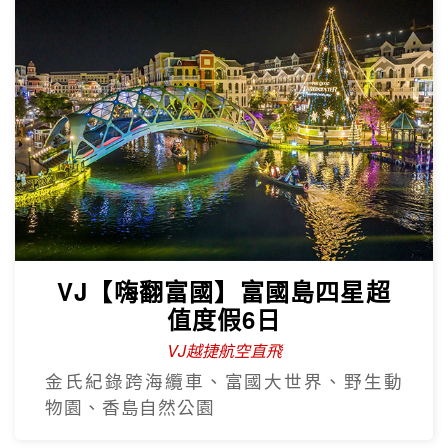
VJ【嗨翻富國】富國島四星超
值度假6日
VJ越捷航空直飛
金氏紀錄跨海纜車、富國大世界、野生動
物園、香島自然公園