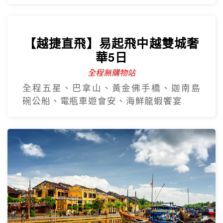
【越捷直飛】易起飛中越雙城奢
華5日
全程無購物站
全程五星、巴拿山、黃金佛手橋、迦南島
碗公船、電瓶車遊會安、海鮮龍蝦饗宴