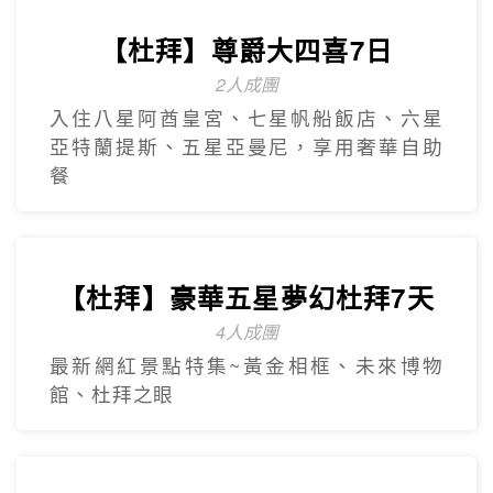
【杜拜】尊爵大四喜7日
2人成團
入住八星阿酋皇宮、七星帆船飯店、六星
亞特蘭提斯、五星亞曼尼，享用奢華自助
餐
【杜拜】豪華五星夢幻杜拜7天
4人成團
最新網紅景點特集~黃金相框、未來博物
館、杜拜之眼