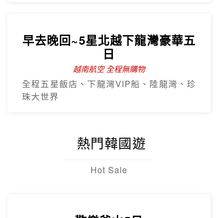
早去晚回~5星北越下龍灣豪華五
日
越南航空 全程無購物
全程五星飯店、下龍灣VIP船、陸龍灣、珍
珠大世界
熱門韓國遊
Hot Sale