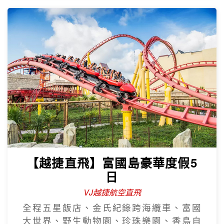
【越捷直飛】富國島豪華度假5
日
VJ越捷航空直飛
全程五星飯店、金氏紀錄跨海纜車、富國
大世界、野生動物園、珍珠樂園、香島自