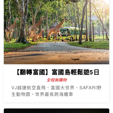
【翻轉富國】富國島輕鬆遊5日
全程無購物
VJ越捷航空直飛、富國大世界、SAFARI野
生動物園、世界最長跨海纜車