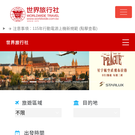
✈️ 注意事項：115年行動電源上機新規範 (點擊查看)
世界旅行社
精彩越南
往前
往後
熱門韓國
超夯日本
旅遊區域
目的地
悠遊美加
遊輪河輪
出發時間