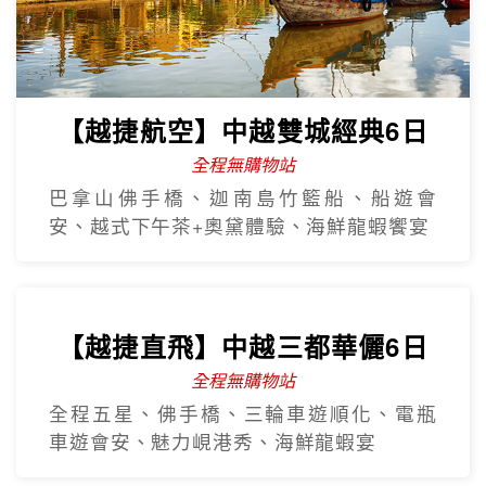
【越捷航空】中越雙城經典6日
全程無購物站
巴拿山佛手橋、迦南島竹籃船、船遊會
安、越式下午茶+奧黛體驗、海鮮龍蝦饗宴
【越捷直飛】中越三都華儷6日
全程無購物站
全程五星、佛手橋、三輪車遊順化、電瓶
車遊會安、魅力峴港秀、海鮮龍蝦宴