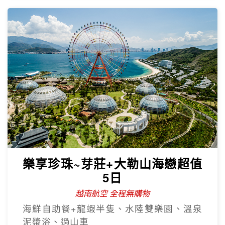
樂享珍珠~芽莊+大勒山海戀超值
5日
越南航空 全程無購物
海鮮自助餐+龍蝦半隻、水陸雙樂園、溫泉
泥漿浴、過山車