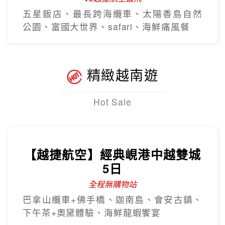
五星飯店、最長跨海纜車、太陽香島自然
公園、富國大世界、safari、海鮮痛風餐
精緻越南遊
Hot Sale
【越捷航空】經典峴港中越雙城
5日
全程無購物站
巴拿山纜車+佛手橋、迦南島、會安古鎮、
下午茶+奧黛體驗、海鮮龍蝦饗宴