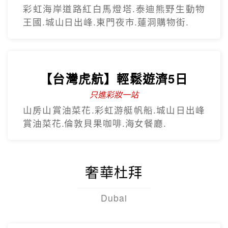
彩虹海岸道路紅白馬燈塔.泰迪熊野生動物
王國.城山日出峰.東門夜市.蓮洞購物街.
【台灣虎航】輕鬆遊濟5日
只進彩妝一站
山房山賞油菜花.彩虹游艇帆船.城山日出峰
賞油菜花.倫敦貝果咖啡.海女餐廳.
奢華杜拜
Dubai