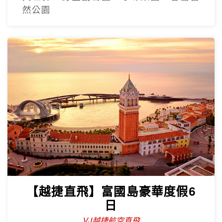
然公園
【越捷直飛】富國島豪華度假6
日
VJ越捷航空直飛