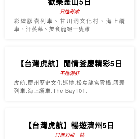
歡樂釜山5日
只進彩妝
彩繪膠囊列車、甘川洞文化村、海上纜
車、汗蒸幕、美食龍蝦一隻雞
【台灣虎航】閒情釜慶精彩5日
不進保肝
虎航.慶州歷史文化巡禮.松島龍宮雲橋.膠囊
列車.海上纜車.The Bay101.
【台灣虎航】暢遊濟州5日
只進彩妝一站