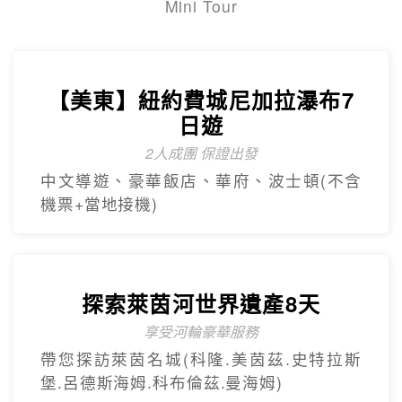
Mini Tour
【美東】紐約費城尼加拉瀑布7
日遊
2人成團 保證出發
中文導遊、豪華飯店、華府、波士頓(不含
機票+當地接機)
探索萊茵河世界遺產8天
享受河輪豪華服務
帶您探訪萊茵名城(科隆.美茵茲.史特拉斯
堡.呂德斯海姆.科布倫茲.曼海姆)