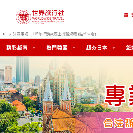
✈️ 注意事項：115年行動電源上機新規範 (點擊查看)
往前
精彩越南
熱門韓國
超夯日本
悠
旅遊區域
目的地