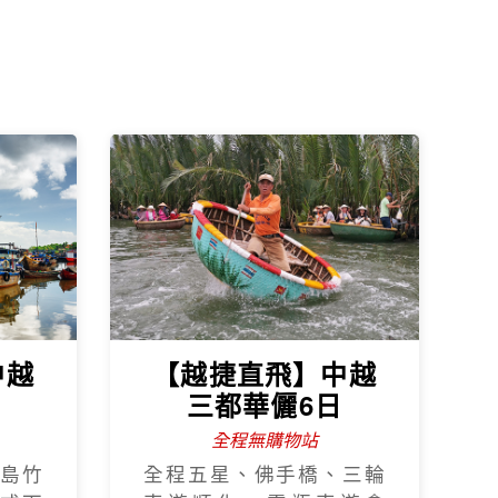
鮮龍
安、魅力峴港秀、海鮮龍
蝦宴
.中
早去晚回~5星北越
日
下龍灣豪華五日
越南航空 全程無購物
巴拿
全程五星飯店、下龍灣
、美
VIP船、陸龍灣、珍珠大
世界