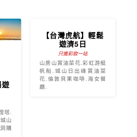
燈塔.
.城山
蓮洞購
黃金
【杜拜】黃金傳奇
杜拜沙迦7天
程
最新網紅景點特集