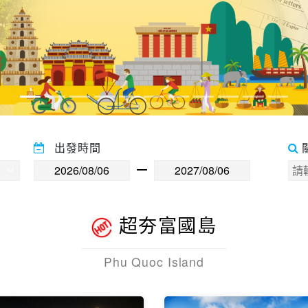
J【嗨翻富國】富
【越捷直飛】
島四星超值度假6
島豪華度假5
日
VJ越捷航空直飛
VJ越捷航空直飛
全程五星飯店、金氏
跨海纜車、富國大世
氏紀錄跨海纜車、富國
野生動物園、珍珠樂
世界、野生動物園、香
香島自然公園
然公園
精緻越南遊