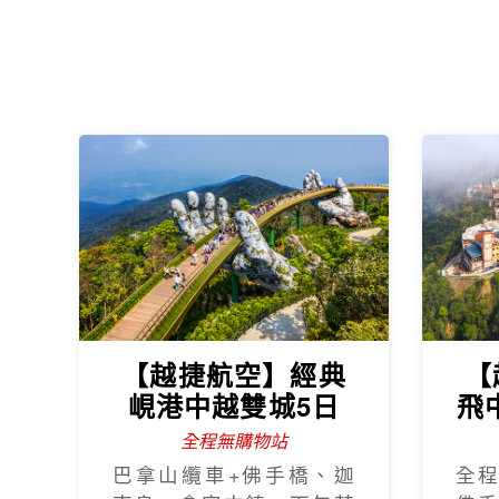
+奧黛體驗、海鮮龍蝦饗
電
宴
饗宴
樂享珍珠~芽莊+大
勒山海戀超值5日
越南航空 全程無購物
海鮮自助餐+龍蝦半隻、
水陸雙樂園、溫泉泥漿
浴、過山車
沙
番
村
物站