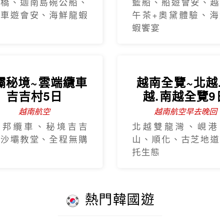
熱門韓國遊
Hot Sale
台灣虎航】閒情
釜慶精彩5日
不進保肝
.慶州歷史文化巡禮.
龍宮雲橋.膠囊列車.
車.The Bay101.
【台灣虎航】
濟州5日