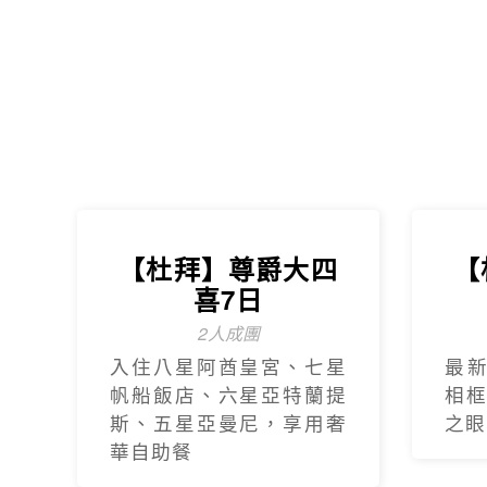
入住八星阿酋皇宮、七星
最
帆船飯店、六星亞特蘭提
相
斯、五星亞曼尼，享用奢
之眼
華自助餐
【美東】紐約費城
探
尼加拉瀑布7日遊
2人成團 保證出發
中文導遊、豪華飯店、華
帶您