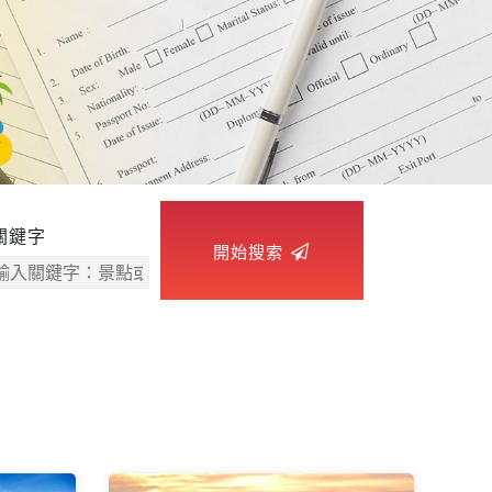
富國
【越捷直飛】富國
日
島豪華度假6日
VJ越捷航空直飛
紀錄
五星飯店、最長跨海纜
界、
車、太陽香島自然公園、
園、
富國大世界、safari、海
鮮痛風餐