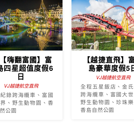
Hot Sale
越捷直飛】易起
【越捷航空】
中越雙城奢華5日
雙城經典6
全程無購物站
全程無購物站
程五星、巴拿山、黃金
巴拿山佛手橋、迦南
手橋、迦南島碗公船、
籃船、船遊會安、越