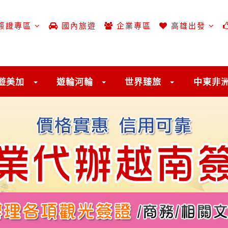
簽證專區
國內旅遊
企業專區
高雄出發
遊美加
遊輪河輪
世界臻旅
中東非
出發時間
超夯富國島
Phu Quoc Island