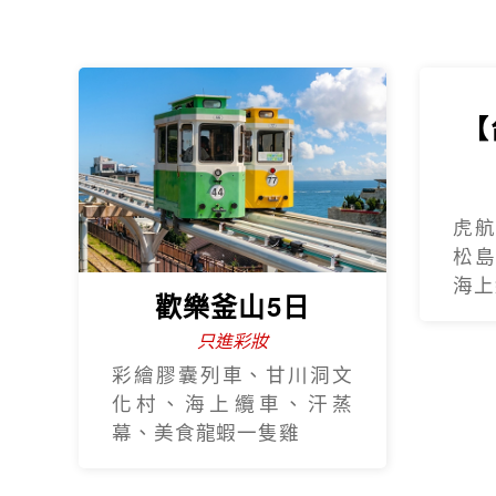
彩繪膠囊列車、甘川洞文
化村、海上纜車、汗蒸
幕、美食龍蝦一隻雞
【杜拜】尊爵大四
【
喜7日
2人成團