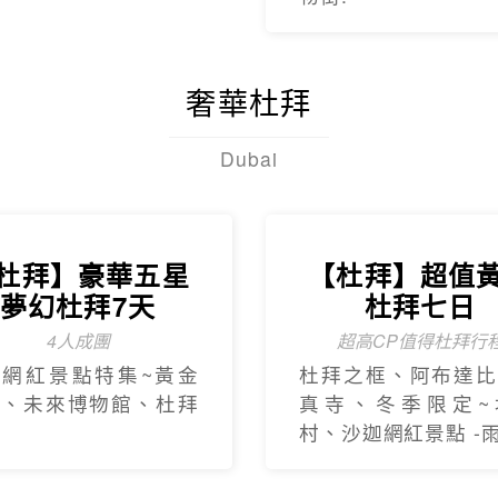
新網紅景點特集~黃金
杜拜之框、阿布達比
框、未來博物館、杜拜
真寺、冬季限定~
村、沙迦網紅景點 -
精緻小團
Mini Tour
索萊茵河世界遺
【杜拜】黃金
產8天
杜拜沙迦7
享受河輪豪華服務
最新網紅景點特集
探訪萊茵名城(科隆.
冬季限定地球村、沙