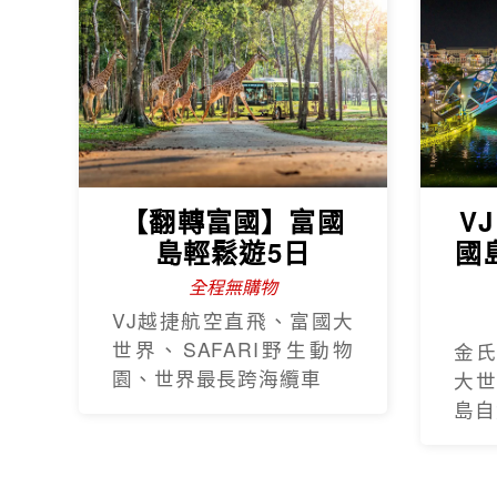
【越捷航空】經典
【
峴港中越雙城5日
飛
全程無購物站
巴拿山纜車+佛手橋、迦
全
南島、會安古鎮、下午茶
佛