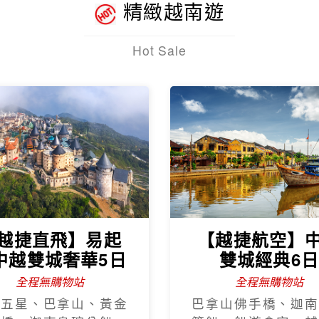
瓶車遊會安、海鮮龍蝦
午茶+奧黛體驗、海
蝦饗宴
越南全覽~北越
越.南越全覽9
越南航空早去晚回
北越雙龍灣、峴港
山、順化、古芝地道
托生態
壩秘境~雲端纜車
吉吉村5日
越南航空
西邦纜車、秘境吉吉
、沙壩教堂、全程無購