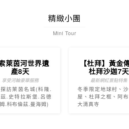
茲.史特拉斯堡.呂德
屋、杜拜之框、阿布
姆.科布倫茲.曼海姆)
大清真寺
全球航空專區
個人資料使用告知
旅遊責任險
招募菁英
高雄分公司
電話：(07)222-1122