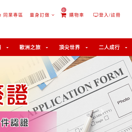
0
同業專區
量身訂做
購物車
登入/註冊
往後
洲
歐洲之旅
頂尖世界
二人成行
關鍵字
開始搜索