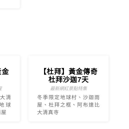
大清
冬季限定地球村、沙迦⾬
地球
屋、杜拜之框、阿布達比
⾬屋
大清真寺
傳奇
【杜拜】豪華五星
天
夢幻杜拜7天
MINI TOUR(4人成行)
迦⾬
最新網紅景點特集~黃金