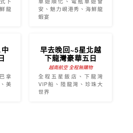
【台灣虎航】輕鬆
遊濟5日
只進彩妝一站
山房山賞油菜花.彩虹游艇
帆船.城山日出峰賞油菜
花.倫敦貝果咖啡.海女餐
暢遊
廳.