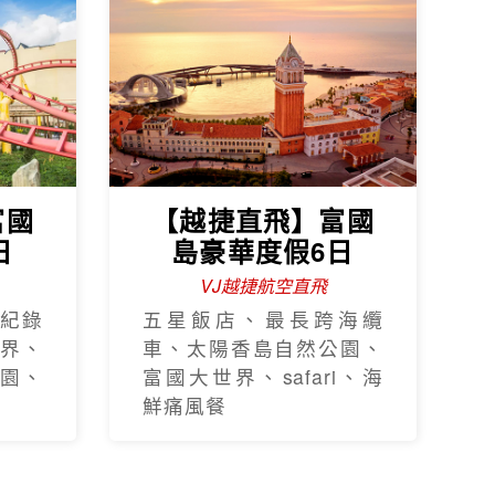
中越
【越捷直飛】中越
日
三都華儷6日
全程無購物站
島竹
全程五星、佛手橋、三輪
式下
車遊順化、電瓶車遊會