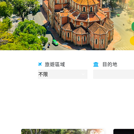
【翻轉富國】富國
V
島輕鬆遊5日
國
全程無購物
VJ越捷航空直飛、富國大
世界、SAFARI野生動物
金
園、世界最長跨海纜車
大
島自