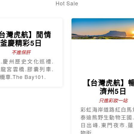
只進彩妝一站
彩虹海岸道路紅白馬
泰迪熊野生動物王國
日出峰.東門夜市.
物街.
奢華杜拜
Dubai
杜拜】豪華五星
【杜拜】超值
夢幻杜拜7天
杜拜七日
4人成團
超高CP值得杜拜行