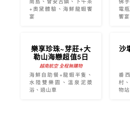
【
虎航
松島
海上纜
歡樂釜山5日
只進彩妝