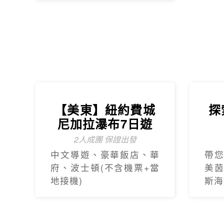
府、波士頓(不含機票+當
美茵
地接機)
斯海
關於世界
隱私權保護
企業專區
台北總公司
電話 : 02-2515-2185
世界旅行社股份有限公